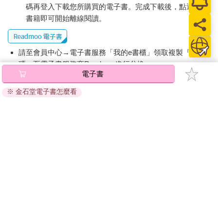
碼再登入下載您所購買的電子書。完成下載後，點選任一
書籍即可開始離線閱讀。
請至會員中心→電子書服務「我的e書櫃」領取複製『兌換
碼』至電子書服務商Readmoo進行兌換。
電子書
退換貨須知：
※ 金石堂電子書怎麼看
因版權保護，您在金石堂所購買的電子書僅能以金石堂專屬
的閱讀軟體開啟閱讀，無法以其他閱讀器或直接下載檔案。
依據「消費者保護法」第19條及行政院消費者保護處公告之
「通訊交易解除權合理例外情事適用準則」，非以有形媒介
提供之數位內容或一經提供即為完成之線上服務，經消費者
事先同意始提供。（如：電子書、電子雜誌、下載版軟體、
虛擬商品…等），
不受「網購服務需提供七日鑑賞期」的限
制
。為維護您的權益，建議您先使用「試閱」功能後再付款
購買。