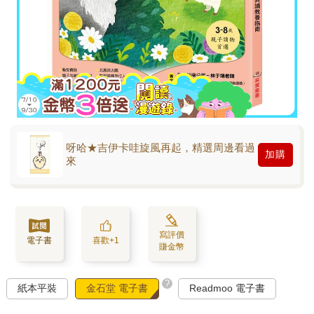
呀哈★吉伊卡哇旋風再起，精選周邊看過
加購
來
寫評價
電子書
喜歡+1
賺金幣
?
紙本平裝
金石堂 電子書
Readmoo 電子書