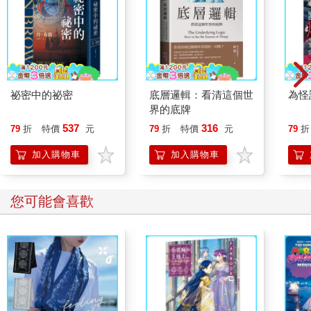
祕密中的祕密
底層邏輯：看清這個世
為怪
界的底牌
537
316
79
折
特價
元
79
折
特價
元
79
折
加入購物車
加入購物車
您可能會喜歡