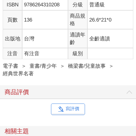
ISBN
9786264310208
分級
普通級
商品規
頁數
136
26.6*21*0
格
適讀年
出版地
台灣
全齡適讀
齡
注音
有注音
級別
電子書
＞
童書/青少年
＞
橋梁書/兒童故事
＞
經典世界名著
商品評價
寫評價
相關主題