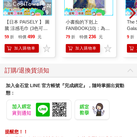
【日本 PAISELY 】 圖
小書痴的下剋上
The 
騰 涼感毛巾 (3色可選)
FANBOOK(10)：為了
Gala
涼感毛巾 涼感巾 冰涼
成為圖書管理員不擇手
Peac
499
236
59
折
特價
元
79
折
特價
元
9
折
巾 日本涼感毛巾 運動
段！
Surpri
毛巾
Mari
加入購物車
加入購物車
Stor
訂購/退換貨須知
加入金石堂 LINE 官方帳號『完成綁定』，隨時掌握出貨動
態：
提醒您！！