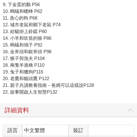
9. 下金蛋的鵝 P56
10. 螞蟻和蟋蟀 P62
11. 貪心的狗 P68
12. 城市老鼠和鄉下老鼠 P74
13. 給貓掛上鈴鐺 P80
14. 小羊和吹笛的狼 P86
15. 螞蟻和鴿子 P92
16. 金斧頭和銀斧頭 P98
17. 猴子與漁夫 P104
18. 兩隻羊過橋 P110
19. 兔子和獵狗P116
20. 老鷹和貓頭鷹 P122
21. 親子共讀教養指南－爸媽可以這樣說P128
22. 故事開啟人生智慧P132
詳細資料
語言
中文繁體
裝訂