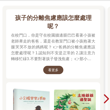
孩子的分離焦慮應該怎麼處理
呢？
在校門口，你是守在校園牆邊眼巴巴看著小孩被
老師牽走的爸爸，還是在教室門口被小孩抱著大
腿哭哭不放的媽媽呢？ 👉爸媽的分離焦慮應該
怎麼處理呢？1.認知到不安是正常的 2.讓注意力
轉移忙碌3.不要對著孩子發洩焦慮； 👉那小朋友
該如何適應過渡期呢？1.可給予適當的安撫玩具
看更多
也許是熟悉的玩偶增加安全感 2.與孩子分開時請
好好堅定道別不可哄騙,並保證會回到身邊3.準時
守約的接回孩子 好好的渡這個時期，爸爸媽媽和
孩子一起迎接成長的過程！真是太好了！ 🎉金石
堂開學季！爸媽好輕鬆教你一站購足！文具、書
包、書套參展品全面5折起！👉文具滿777送80
元電子禮券 👉全站商品滿1200回饋4%金幣