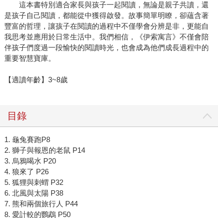
這本書特別適合家長與孩子一起閱讀，無論是親子共讀，還
是孩子自己閱讀，都能從中獲得啟發。故事簡單明瞭，卻蘊含著
豐富的哲理，讓孩子在閱讀的過程中不僅學會分辨是非，更能自
我思考並應用於日常生活中。我們相信，《伊索寓言》不僅會陪
伴孩子們度過一段愉快的閱讀時光，也會成為他們成長過程中的
重要智慧寶庫。
【適讀年齡】3~8歲
目錄
1. 龜兔賽跑P8
2. 獅子與報恩的老鼠 P14
3. 烏鴉喝水 P20
4. 狼來了 P26
5. 狐狸與刺蝟 P32
6. 北風與太陽 P38
7. 熊和兩個旅行人 P44
8. 愛計較的鸚鵡 P50