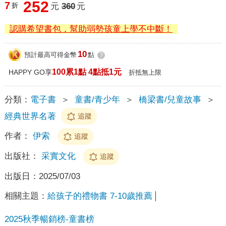
252
7
折
元
360
元
認購希望書包，幫助弱勢孩童上學不中斷！
10
預計最高可得金幣
點
?
100累1點 4點抵1元
HAPPY GO享
折抵無上限
分類：
電子書
＞
童書/青少年
＞
橋梁書/兒童故事
＞
經典世界名著
追蹤
作者：
伊索
追蹤
出版社：
采實文化
追蹤
出版日：
2025/07/03
相關主題：
給孩子的禮物書 7-10歲推薦
2025秋季暢銷榜-童書榜