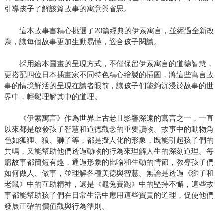
引導孩子了解該篇故事的寓意與省思。
這本故事書精心挑選了20篇經典的伊索寓言，並經過全新改
寫，讓每個故事更加生動易懂，適合孩子閱讀。
採用繪本圖畫的呈現方式，不僅保留伊索寓言的道德智慧，
更搭配四位日本插畫家不同特色精心繪製的插圖，將這些寓言故
事的情境鮮活的呈現在讀者眼前，讓孩子們能夠沉浸於故事的世
界中，輕鬆理解其中的道理。
《伊索寓言》作為世界上古老且影響深遠的寓言之一，一直
以來都是啟發孩子智慧和道德觀念的重要讀物。故事中的動物角
色如狐狸、狼、獅子等，都是擬人化的形象，既能引起孩子們的
共鳴，又能幫助他們透過動物的行為來理解人生的深刻道理。每
篇故事都簡短有趣，通過形象的比喻和生動的情節，教導孩子們
如何做人、做事，並理解各種美德與智慧。無論是透過《獅子和
老鼠》中的互助精神，還是《龜兔賽跑》中的堅持不懈，這些故
事都能幫助孩子們在日常生活中應用這些寶貴的道理，促使他們
發展正確的價值觀與行為準則。