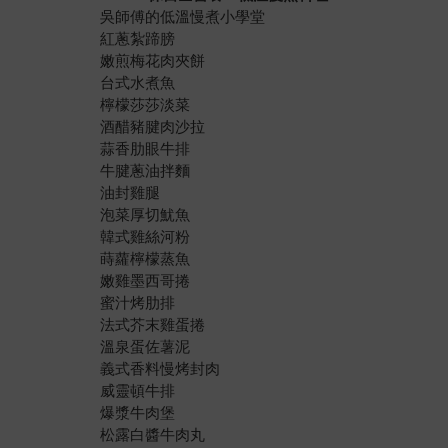
吳師傅的低溫慢煮小學堂
紅蔥紮蹄膀
嫩煎梅花肉夾餅
台式水煮魚
檸檬莎莎淡菜
酒醋豬腱肉沙拉
蒜香肋眼牛排
牛腱蔥油拌麵
油封雞腿
泡菜厚切魷魚
韓式雞絲河粉
蒔蘿檸檬蒸魚
嫩雞墨西哥捲
蜜汁烤肋排
法式芥末雞蛋捲
溫泉蛋佐薯泥
義式香料慢烤封肉
威靈頓牛排
爆漿牛肉堡
松露白醬牛肉丸