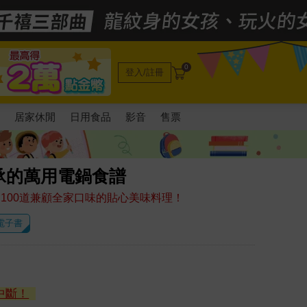
0
登入/註冊
電
居家休閒
日用食品
影音
售票
承的萬用電鍋食譜
100道兼顧全家口味的貼心美味料理！
 電子書
中斷！