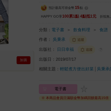
15
預計最高可得金幣
點
?
100累1點 4點抵1元
HAPPY GO享
折抵無
分類：
電子書
＞
飲食料理
＞
食譜
作者：
吳秉承
追蹤
出版社：
日日幸福
追蹤
?
出版日：
2019/07/17
加購
相關主題：
輕鬆煮方便出好菜
吳秉承
電子書
※ 本商品會員日滿額金幣加碼回饋最高15倍