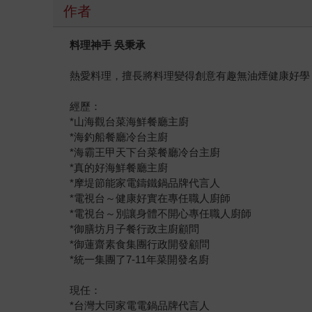
作者
料理神手
吳秉承
熱愛料理，擅長將料理變得創意有趣無油煙健康好學
經歷：
*山海觀台菜海鮮餐廳主廚
*海釣船餐廳冷台主廚
*海霸王甲天下台菜餐廳冷台主廚
*真的好海鮮餐廳主廚
*摩堤節能家電鑄鐵鍋品牌代言人
*電視台～健康好實在專任職人廚師
*電視台～別讓身體不開心專任職人廚師
*御膳坊月子餐行政主廚顧問
*御蓮齋素食集團行政開發顧問
*統一集團了7-11年菜開發名廚
現任：
*台灣大同家電電鍋品牌代言人