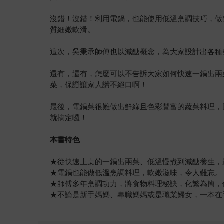
沒錯！沒錯！利用電鍋，也能使用低溫烹調技巧，做
質細嫩軟滑。
這次，吳秉承師傅也以減醣概念，為大家設計出各種
還有，還有，怎麼可以不告訴大家如何快速一鍋出兩
菜，保證讓家人讚不絕口啊！
最後，電鍋菜很難做出鮮綠且色彩豐富的蔬菜料理，
就搞定囉！
本書特色
★從快速上桌的一鍋出兩菜、低溫慢煮到減醣養生，
★電鍋也能做低溫烹調料理，軟嫩滋味，令人難忘。
★師傅多年烹調功力，將食物料理秘訣，化繁為簡，
★不論是新手媽媽、專職媽媽或是職業婦女，一本在