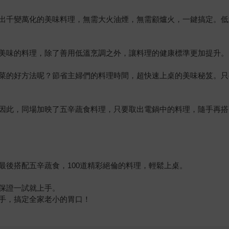
出千變萬化的美味料理，無需大火油煙，無需顧爐火，一鍵搞定。低
美味的料理，除了善用低溫烹調之外，讓料理的健康標準更加提升。
菜的好方法呢？節省主婦們的料理時間，超快速上桌的美味秘笈。只
因此，同場加映了五辛蔬食料理，只要取出電鍋中的料理，隨手再搭
最後搭配五辛蔬食，100道精彩絕倫的料理，輕鬆上桌。
保證一試就上手。
手，搞定全家老小的胃口！