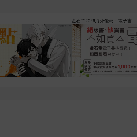
2026金石堂暑假漫博〈你好，我