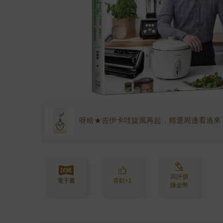
呀哈★吉伊卡哇旋風再起，精選周邊看過來
寫評價
電子書
喜歡+1
賺金幣