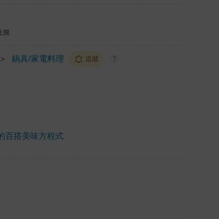
上限
＞
鍋具/家電料理
追蹤
?
的百搭美味方程式