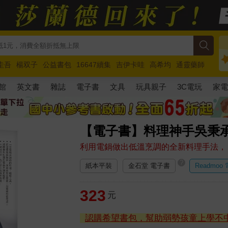
圭吾
楊双子
公益書包
16647續集
吉伊卡哇
高希均
通靈藥師
路邊攤新作
馬斯克
玩具總動員5
超慢跑
館
英文書
雜誌
電子書
文具
玩具親子
3C電玩
家
【電子書】料理神手吳秉
利用電鍋做出低溫烹調的全新料理手法， 
?
紙本平裝
金石堂 電子書
Readmoo
323
元
認購希望書包，幫助弱勢孩童上學不