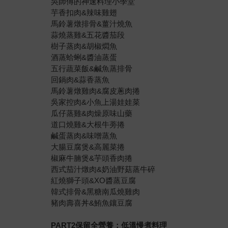
吳師傅的神速料理小學堂
芋香扣肉&辣味雞翅
馬鈴薯燉排骨&薑汁燒魚
蒜燒蒸雞&五花醬茄段
樹子蒸肉&胡椒燜魚
酒蒸蛤蜊&醬油蒸蛋
五行蔬菜飯&鹹魚蒸排骨
回鍋肉&蒜香蒸魚
馬鈴薯燉雞肉&腐皮蔥肉捲
吳家控肉&小魚上湯娃娃菜
瓜仔蒸雞&肉燥原味山藥
道口燒雞&大根牛蒡捲
鹹蛋蒸肉&味噌蒸魚
大腸豆腐煲&高麗菜捲
椒麻牛腩煲&芋頭香肉捲
西式茄汁燉肉&奶油野菇蒸牛碎
紅燒獅子頭&XO醬蒸豆腐
韓式排骨&黑糖南瓜燒雞肉
豬肉壽喜丼&鮪魚鑲豆腐
PART2保留全營養：低溫慢煮料理