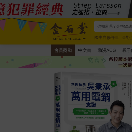
國中自修評量
東野
唯紅花綻放
奧德賽
會員獎勵
中文書
動漫ACG
親子