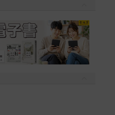
吃一點〉第二波
金石堂2026海