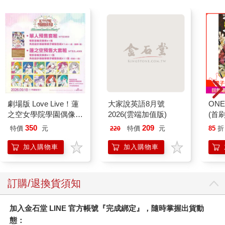
劇場版 Love Live！蓮
大家說英語8月號
ONE
之空女學院學園偶像俱
2026(雲端加值版)
(首刷
樂部 Bloom Garden
350
209
特價
元
特價
元
85
折
220
Party單人套票
加入購物車
加入購物車
訂購/退換貨須知
加入金石堂 LINE 官方帳號『完成綁定』，隨時掌握出貨動
態：