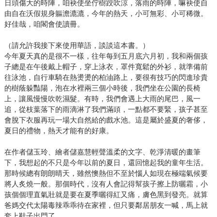
日頭傷大的時陣，咱袂使坐佇樹跤吹涼，落雨的時陣，嘛袂使自
由自在沃假規身軀澹漉漉，今年的熱天，小可無彩、小可稀微。
好佳哉，咱閣會使讀冊。
（請允許我接下來使用華語，談談這本書。）
今年夏天真的是很不一樣，往年每到五月底六月初，我和兩個孩
子總是在午後戴上帽子，穿上泳衣，罩件寬鬆的外衫，就準備前
往泳池，自行車騎在熱燙燙的柏油路上，要很有技巧的閃進珍貴
的樹蔭躲豔陽，泡在水裡兩三個小時後，我們坐在公園的長椅
上，讓風慢慢吹乾濕髮。有時，我們會遇上大雨的尾巴，風一
追，從枝葉落下的雨滴淋了我們滿頭，一點都不要緊，孩子甚至
會脫下衣服再玩一場大自然給的戲水池。這是屬於盛夏的奢侈，
夏日的禮物，熱天才能有的好康。
在作者儲玉玲、繪者儲嘉慧輕聲溫柔的文字、乾淨清暖的畫筆
下，我想起的不只是今年以前的夏日，還回憶起我的童年生活。
那時候總有朗朗晴天，雖然懊熱但不至於惱人如現在極端氣候要
將人炙燒一般。那個時代，沒有人會記得幫孩子擦上防曬霜，小
孩個個理直氣壯就是要在夏季曬得紅又痛，膚色黑到發亮。就算
爸媽交代太陽毒辣乖乖待在家裡，但只要鄰居朋友一喊，馬上就
套上鞋子出門了。