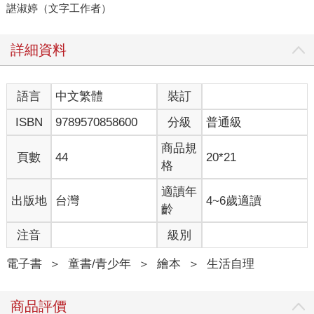
諶淑婷（文字工作者）
詳細資料
語言
中文繁體
裝訂
ISBN
9789570858600
分級
普通級
商品規
頁數
44
20*21
格
適讀年
出版地
台灣
4~6歲適讀
齡
注音
級別
電子書
＞
童書/青少年
＞
繪本
＞
生活自理
商品評價