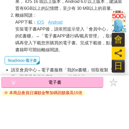
果， iOS 16 或以上版本，Android 6.0 以上版本，建議裝
置有6GB以上的記憶體，至少有 30 MB以上的容量。
離線閱讀：
APP下載：
iOS
Android
安裝電子書APP後，請依照提示登入「會員中心」→「我
的E書櫃」→「電子書APP通行碼/載具管理」，取得通行
會
碼再登入下載您所購買的電子書。完成下載後，點選任一
書籍即可開始離線閱讀。
員
日
請至會員中心→電子書服務「我的e書櫃」領取複製『兌換
碼』至電子書服務商Readmoo進行兌換。
電子書
退換貨須知：
※ 本商品會員日滿額金幣加碼回饋最高15倍
因版權保護，您在金石堂所購買的電子書僅能以金石堂專屬
的閱讀軟體開啟閱讀，無法以其他閱讀器或直接下載檔案。
依據「消費者保護法」第19條及行政院消費者保護處公告之
「通訊交易解除權合理例外情事適用準則」，非以有形媒介
提供之數位內容或一經提供即為完成之線上服務，經消費者
事先同意始提供。（如：電子書、電子雜誌、下載版軟體、