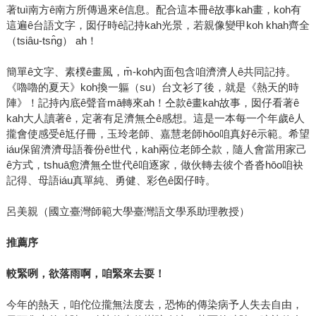
著tuì南方ê南方所傳過來ê信息。配合這本冊ê故事kah畫，koh有
這遍ê台語文字，囡仔時ê記持kah光景，若親像變甲koh khah齊全
（tsiâu-tsn̂g） ah！
簡單ê文字、素樸ê畫風，m̄-koh內面包含咱濟濟人ê共同記持。
《嚕嚕的夏天》koh換一軀（su）台文衫了後，就是《熱天的時
陣》！記持內底ê聲音mā轉來ah！仝款ê畫kah故事，囡仔看著ê
kah大人讀著ê，定著有足濟無仝ê感想。這是一本每一个年歲ê人
攏會使感受ê尪仔冊，玉玲老師、嘉慧老師hōo咱真好ê示範。希望
iáu保留濟濟母語養份ê世代，kah兩位老師仝款，隨人會當用家己
ê方式，tshuā愈濟無仝世代ê咱逐家，做伙轉去彼个沓沓hōo咱袂
記得、母語iáu真單純、勇健、彩色ê囡仔時。
呂美親（國立臺灣師範大學臺灣語文學系助理教授）
推薦序
較緊咧，欲落雨啊，咱緊來去耍！
今年的熱天，咱佗位攏無法度去，恐怖的傳染病予人失去自由，