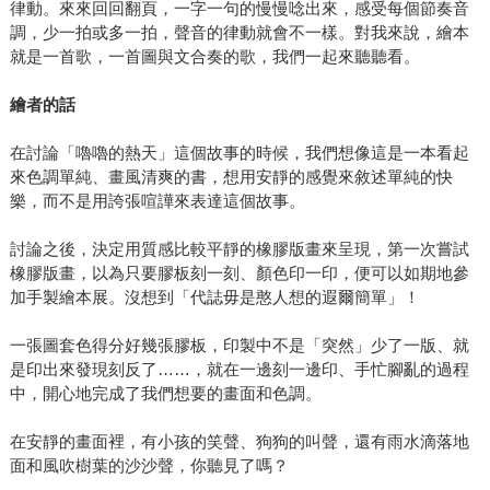
律動。來來回回翻頁，一字一句的慢慢唸出來，感受每個節奏音
調，少一拍或多一拍，聲音的律動就會不一樣。對我來說，繪本
就是一首歌，一首圖與文合奏的歌，我們一起來聽聽看。
繪者的話
在討論「嚕嚕的熱天」這個故事的時候，我們想像這是一本看起
來色調單純、畫風清爽的書，想用安靜的感覺來敘述單純的快
樂，而不是用誇張喧譁來表達這個故事。
討論之後，決定用質感比較平靜的橡膠版畫來呈現，第一次嘗試
橡膠版畫，以為只要膠板刻一刻、顏色印一印，便可以如期地參
加手製繪本展。沒想到「代誌毋是憨人想的遐爾簡單」！
一張圖套色得分好幾張膠板，印製中不是「突然」少了一版、就
是印出來發現刻反了……，就在一邊刻一邊印、手忙腳亂的過程
中，開心地完成了我們想要的畫面和色調。
在安靜的畫面裡，有小孩的笑聲、狗狗的叫聲，還有雨水滴落地
面和風吹樹葉的沙沙聲，你聽見了嗎？