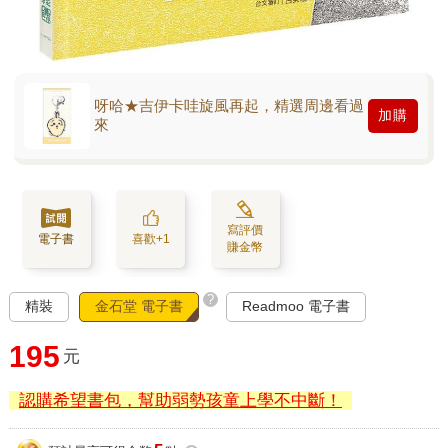
呀哈★吉伊卡哇旋風再起，精選周邊看過
加購
來
寫評價
電子書
喜歡+1
賺金幣
?
精裝
金石堂 電子書
Readmoo 電子書
195
元
認購希望書包，幫助弱勢孩童上學不中斷！