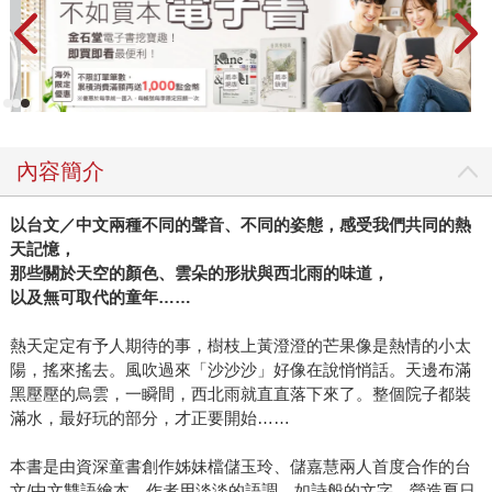
內容簡介
以台文／中文兩種不同的聲音、不同的姿態，感受我們共同的熱
天記憶，
那些關於天空的顏色、雲朵的形狀與西北雨的味道，
以及無可取代的童年……
熱天定定有予人期待的事，樹枝上黃澄澄的芒果像是熱情的小太
陽，搖來搖去。風吹過來「沙沙沙」好像在說悄悄話。天邊布滿
黑壓壓的烏雲，一瞬間，西北雨就直直落下來了。整個院子都裝
滿水，最好玩的部分，才正要開始……
本書是由資深童書創作姊妹檔儲玉玲、儲嘉慧兩人首度合作的台
文/中文雙語繪本。作者用淡淡的語調，如詩般的文字，營造夏日