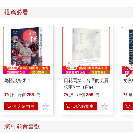
推薦必看
為怪談點燈 1
日花閃爍：台語的美麗
祕密
詞彙&一百首詩
253
356
79
折
特價
元
79
折
特價
元
79
折
加入購物車
加入購物車
您可能會喜歡