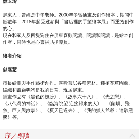
儲玉玲
屏東人，曾經是中學老師。2000年學習插畫及創作繪本，期間中
斷數年，2018年起受邀參與「書店裡的手製繪本展」而重拾創作
的心。
現在和家人及四隻狗住在屏東喜歡閱讀、閱讀和閱讀，是繪本創
作者，同時也是心靈拼貼指導員。
繪者介紹
儲嘉慧
擅長繪畫與手作藝術創作。喜歡嘗試各種素材。種植花草園藝、
編織和照顧狗狗是我的日常。現居屏東。
插畫作品有《黑色的翅膀》、《故事六十八》、《光之戀》、
《八代灣的神話》、《臨海眺望 迎接歸來的人》、《蘭嶼、飛
魚、巨人與故事》、《夏天已過去》、《我的獵人爺爺：達駭黑
熊》等。
序／導讀