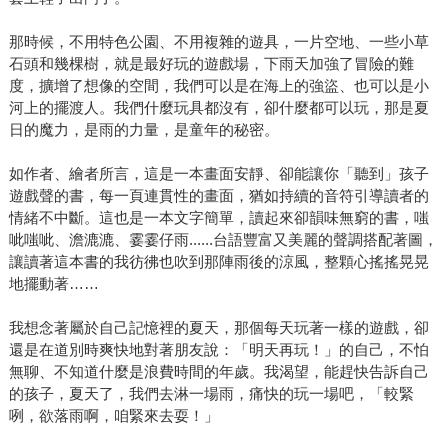
那時候，不用特色公園、不用複雜的遊具，一片空地、一些小草
石頭和幾棵樹，就是最好玩的遊戲場，下雨天加強了冒險的難
度，擴增了想像的空間，我們可以是在海上的強盜、也可以是小
河上的擺渡人。我們什麼玩具都沒有，卻什麼都可以玩，那是夏
日的魔力，是雨的力量，是童年的秘密。
如作者、繪者所言，這是一本畫面安靜、卻能讓你「聽到」孩子
遊戲聲的書，每一頁連貫性的畫面，猶如持續的音符引導讀者的
情緒不中斷。這也是一本文字簡單，讀起來卻韻味無窮的書，嗤
呲嗤呲、澹漉漉、霎霎仔雨......台語豐富又美麗的聲調搭配著圖，
讓讀著這本書的我彷彿也吹到那陣雨後的涼風，整顆心搖搖晃晃
地擺動著……
我想念著屬於自己記憶裡的夏天，那個每天玩著一樣的遊戲，卻
還是在道別時爽快地對著朋友說：「明天再玩！」的自己，不怕
無聊、不知道什麼是浪費時間的年歲。我渴望，能趕快告訴自己
的孩子，夏天了，我們去淋一場雨，痛快的玩一場吧，「較緊
咧，欲落雨啊，咱緊來去耍！」