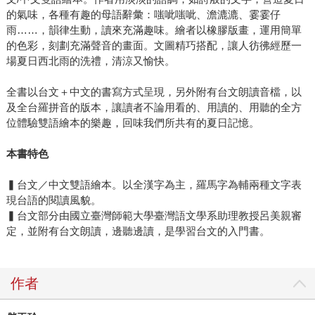
的氣味，各種有趣的母語辭彙：嗤呲嗤呲、澹漉漉、霎霎仔
雨……，韻律生動，讀來充滿趣味。繪者以橡膠版畫，運用簡單
的色彩，刻劃充滿聲音的畫面。文圖精巧搭配，讓人彷彿經歷一
場夏日西北雨的洗禮，清涼又愉快。
全書以台文＋中文的書寫方式呈現，另外附有台文朗讀音檔，以
及全台羅拼音的版本，讓讀者不論用看的、用讀的、用聽的全方
位體驗雙語繪本的樂趣，回味我們所共有的夏日記憶。
本書特色
▍台文／中文雙語繪本。以全漢字為主，羅馬字為輔兩種文字表
現台語的閱讀風貌。
▍台文部分由國立臺灣師範大學臺灣語文學系助理教授呂美親審
定，並附有台文朗讀，邊聽邊讀，是學習台文的入門書。
作者