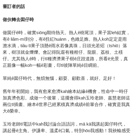
審訂者的話
做伙轉去囡仔時
做囡仔ê時，確實siōng期待熱天。熱人ê樹尾頂，果子當leh結實，
有ê liâm-mī到分，有ê拄紅huánn，色緻足媠。熱人koh定定是雨
澹水滴，tiâu tī果子頂懸ê雨水若像真珠，日頭光若炤（tshiō）落
來，樹頂就金爍爍。會記得阮遐有種柑仔、龍眼、荔枝、土檨
仔。尤其熱人ê時，行tī種濟濟果子樹ê庄跤道路，所看ê光景，真
正親像一幅koh一幅ê彩畫，印tī彼陣單純ê目睭前。
單純ê囡仔時代，無煩無惱，顧耍、顧歡喜，就好。足好！
舊年年初開始，我有愈來愈濟kah繪本結緣ê機會，性命中一時仔
加真濟色彩。成做一个後輩，這擺會得kah玉玲老師、嘉慧老師這
兩位tī插畫、繪本ê世界已經累積真濟成績ê前輩合作，確實是我真
大ê榮幸。
玉玲老師tī電話中kah我討論台語語詞，mā kā我講起囡仔時代，
講起冊ê主角。伊謙卑、溫柔ê口氣，特別hōo我感動！我袂輸感受