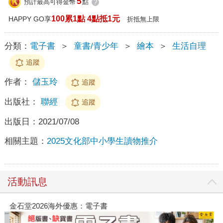
5
預計最高可得金幣
點
?
100累1點 4點抵1元
HAPPY GO享
折抵無上限
分類：
電子書
＞
童書/青少年
＞
繪本
＞
生活自理
追蹤
作者：
儲玉玲
追蹤
出版社：
聯經
追蹤
出版日：
2021/07/08
相關主題：
2025文化部中小學生讀物推介
活動訊息
金石堂2026海外優惠：電子書