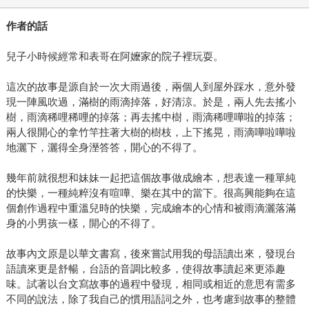
作者的話
兒子小時候經常和表哥在阿嬤家的院子裡玩耍。
這次的故事是源自於一次大雨過後，兩個人到屋外踩水，意外發
現一陣風吹過，滿樹的雨滴掉落，好清涼。於是，兩人先去搖小
樹，雨滴稀哩稀哩的掉落；再去搖中樹，雨滴稀哩嘩啦的掉落；
兩人很開心的拿竹竿拄著大樹的樹枝，上下搖晃，雨滴嘩啦嘩啦
地灑下，灑得全身溼答答，開心的不得了。
幾年前就很想和妹妹一起把這個故事做成繪本，想表達一種單純
的快樂，一種純粹沒有喧嘩、樂在其中的當下。很高興能夠在這
個創作過程中重溫兒時的快樂，完成繪本的心情和被雨滴灑落滿
身的小男孩一樣，開心的不得了。
故事內文原是以華文書寫，後來嘗試用我的母語讀出來，發現台
語讀來更是舒暢，台語的音調比較多，使得故事讀起來更添趣
味。試著以台文寫故事的過程中發現，相同或相近的意思有需多
不同的說法，除了我自己的慣用語詞之外，也考慮到故事的整體