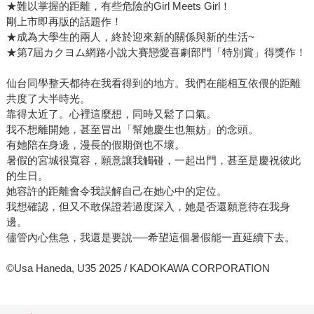
★難以掌握的距離，有些危險的Girl Meets Girl！
剛上市即再版的話題作！
★成為大學生的兩人，終於迎來新的關係與新的生活~
★第7屆カクヨム網路小說大賽戀愛喜劇部門「特別賞」得獎作！
仙台同學整天都待在我看得到的地方。我們在能相互依偎的距離
共度了大半時光。
靠得太近了。心裡這麼想，同時又鬆了口氣。
我不想離開她，甚至冒出「幫她慶生也無妨」的念頭。
有她陪在身邊，漫長的假期倒也不壞。
暑假的宮城很寬容，願意讓我觸碰，一起出門，甚至是慶祝彼此
的生日。
她容許的距離會令我誤解自己在她心中的定位。
我想確認，但又不敢保證若過度深入，她是否還願意待在我身
邊。
儘管內心焦急，我還是要說──希望這個暑假能一直延續下去。
©Usa Haneda, U35 2025 / KADOKAWA CORPORATION