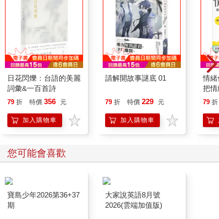
日花閃爍：台語的美麗
請解開故事謎底 01
情緒
詞彙&一百首詩
把情
誰都
356
229
79
折
特價
元
79
折
特價
元
79
折
加入購物車
加入購物車
您可能會喜歡