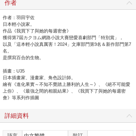
作者
作者：羽田宇佐
日本輕小說家。
作品《我買下了與她的每週密會》
獲得第7屆カクヨム網路小說大賽戀愛喜劇部門「特別賞」，
以及「這本輕小說真厲害！2024」文庫部門第9名＆新作部門第7
名。
是撰寫百合的生物。
插畫：U35
日本插畫家、漫畫家、角色設計師。
繪有《進化果實～不知不覺踏上勝利的人生～》、《絕不可能愛
上你》、《最強之間的相親結果》、《我買下了與她的每週密
會》等系列作插圖
詳細資料
語言
中文繁體
裝訂