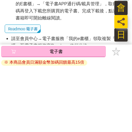
的E書櫃」→「電子書APP通行碼/載具管理」，取得通行
會
碼再登入下載您所購買的電子書。完成下載後，點選任一
書籍即可開始離線閱讀。
員
日
請至會員中心→電子書服務「我的e書櫃」領取複製『兌換
碼』至電子書服務商Readmoo進行兌換。
退換貨須知：
因版權保護，您在金石堂所購買的電子書僅能以金石堂專屬
的閱讀軟體開啟閱讀，無法以其他閱讀器或直接下載檔案。
依據「消費者保護法」第19條及行政院消費者保護處公告之
「通訊交易解除權合理例外情事適用準則」，非以有形媒介
提供之數位內容或一經提供即為完成之線上服務，經消費者
事先同意始提供。（如：電子書、電子雜誌、下載版軟體、
虛擬商品…等），
不受「網購服務需提供七日鑑賞期」的限
制
。為維護您的權益，建議您先使用「試閱」功能後再付款
購買。