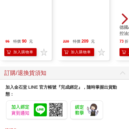
寶島少年2026第36+37
大家說英語8月號
德國A
期
2026(雲端加值版)
控油
凝露3
90
209
特價
元
特價
元
73
折
95
220
髮根
調理
加入購物車
加入購物車
滋潤
質適
訂購/退換貨須知
加入金石堂 LINE 官方帳號『完成綁定』，隨時掌握出貨動
態：