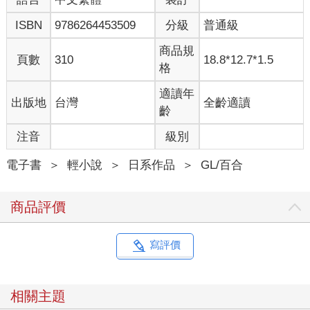
ISBN
9786264453509
分級
普通級
商品規
頁數
310
18.8*12.7*1.5
格
適讀年
出版地
台灣
全齡適讀
齡
注音
級別
電子書
＞
輕小說
＞
日系作品
＞
GL/百合
商品評價
寫評價
相關主題