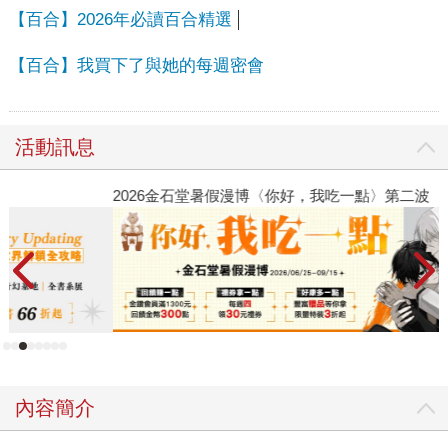
【百合】2026年必讀百合精選
【百合】我買下了與她的每週密會
活動訊息
2026金石堂暑假漫博〈你好，我吃一點〉第二波
金
內容簡介