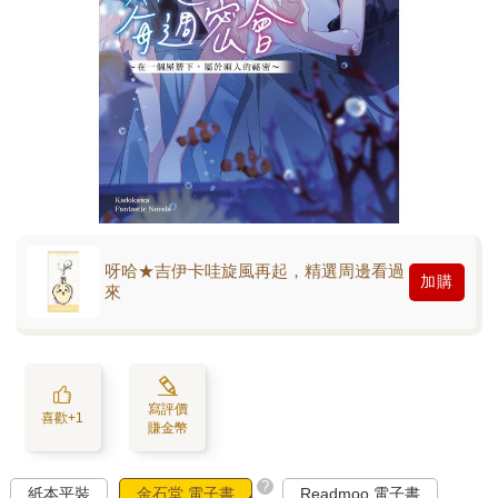
呀哈★吉伊卡哇旋風再起，精選周邊看過
加購
來
寫評價
喜歡+1
賺金幣
?
紙本平裝
金石堂 電子書
Readmoo 電子書