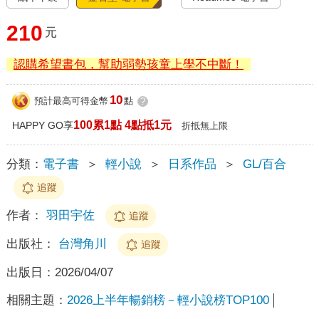
210
元
認購希望書包，幫助弱勢孩童上學不中斷！
10
預計最高可得金幣
點
?
100累1點 4點抵1元
HAPPY GO享
折抵無上限
分類：
電子書
＞
輕小說
＞
日系作品
＞
GL/百合
追蹤
作者：
羽田宇佐
追蹤
出版社：
台灣角川
追蹤
出版日：
2026/04/07
相關主題：
2026上半年暢銷榜－輕小說榜TOP100