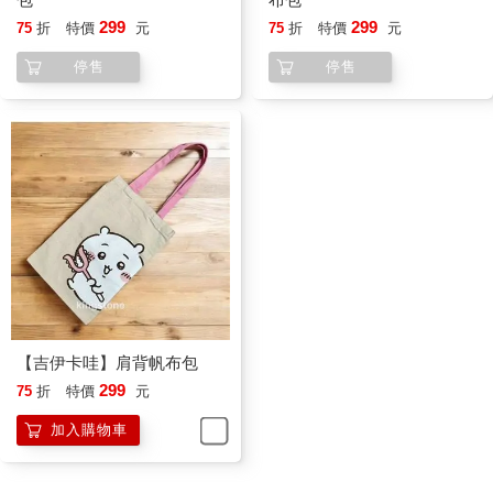
299
299
75
折
特價
元
75
折
特價
元
停售
停售
【吉伊卡哇】肩背帆布包
299
75
折
特價
元
加入購物車