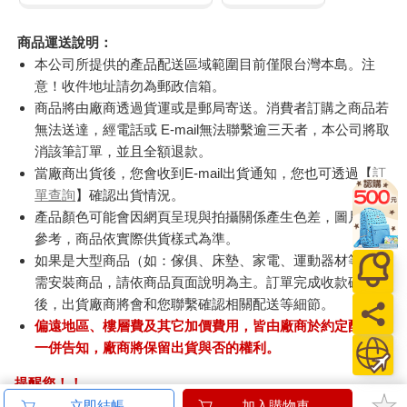
商品運送說明：
本公司所提供的產品配送區域範圍目前僅限台灣本島。注
意！收件地址請勿為郵政信箱。
商品將由廠商透過貨運或是郵局寄送。消費者訂購之商品若
無法送達，經電話或 E-mail無法聯繫逾三天者，本公司將取
消該筆訂單，並且全額退款。
當廠商出貨後，您會收到E-mail出貨通知，您也可透過【
訂
單查詢
】確認出貨情況。
產品顏色可能會因網頁呈現與拍攝關係產生色差，圖片僅供
參考，商品依實際供貨樣式為準。
如果是大型商品（如：傢俱、床墊、家電、運動器材等）及
需安裝商品，請依商品頁面說明為主。訂單完成收款確認
後，出貨廠商將會和您聯繫確認相關配送等細節。
偏遠地區、樓層費及其它加價費用，皆由廠商於約定配送時
一併告知，廠商將保留出貨與否的權利。
提醒您！！
金石堂及銀行均不會請您操作ATM! 如接獲電話要求您前往
立即結帳
加入購物車