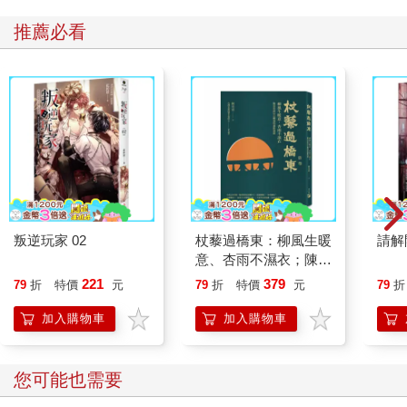
推薦必看
叛逆玩家 02
杖藜過橋東：柳風生暖
請解
意、杏雨不濕衣；陳亮
恭談以心轉境的適齡漫
221
379
79
折
特價
元
79
折
特價
元
79
折
想
加入購物車
加入購物車
您可能也需要