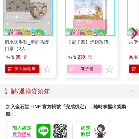
蝦米與毛孩_平面防護
【電子書】煙硝玫瑰
吉伊
口罩（2入）
35
230
特價
元
特價
元
96
折
加入購物車
電子書
訂購/退換貨須知
加入金石堂 LINE 官方帳號『完成綁定』，隨時掌握出貨動
態：