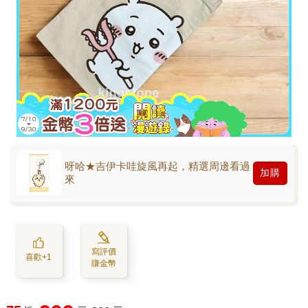
呀哈★吉伊卡哇旋風再起，精選周邊看過
加購
來
寫評價
喜歡+1
賺金幣