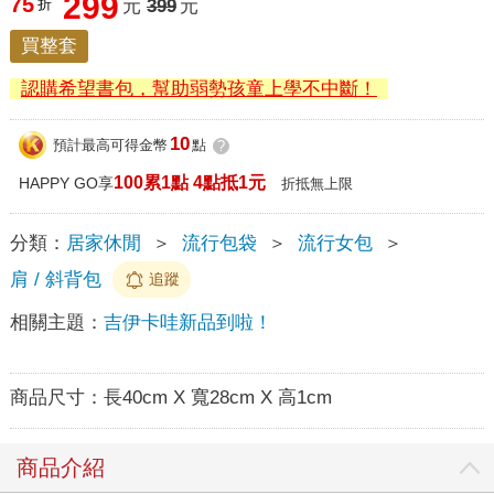
299
75
折
元
399
元
買整套
認購希望書包，幫助弱勢孩童上學不中斷！
10
預計最高可得金幣
點
?
100累1點 4點抵1元
HAPPY GO享
折抵無上限
分類：
居家休閒
＞
流行包袋
＞
流行女包
＞
肩 / 斜背包
追蹤
相關主題：
吉伊卡哇新品到啦！
商品尺寸：
長40cm X 寬28cm X 高1cm
商品介紹