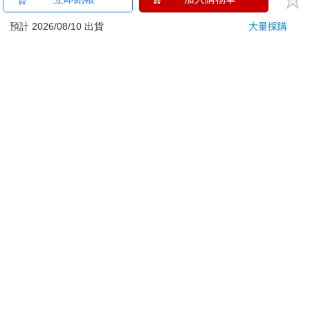
ATM提款機，請不要聽從指示，以免受騙上當！
預計 2026/08/10 出貨
大量採購
退換貨須知：
**提醒您，鑑賞期不等於試用期，退回商品須為全新狀態**
依據「消費者保護法」第19條及行政院消費者保護處公告之
「通訊交易解除權合理例外情事適用準則」，以下商品購買
後，除商品本身有瑕疵外，將不提供7天的猶豫期：
易於腐敗、保存期限較短或解約時即將逾期。（如：生
鮮食品）
依消費者要求所為之客製化給付。（客製化商品）
報紙、期刊或雜誌。（含MOOK、外文雜誌）
經消費者拆封之影音商品或電腦軟體。
非以有形媒介提供之數位內容或一經提供即為完成之線
上服務，經消費者事先同意始提供。（如：電子書、電
子雜誌、下載版軟體、虛擬商品…等）
已拆封之個人衛生用品。（如：內衣褲、刮鬍刀、除毛
刀…等）
若非上列種類商品，均享有到貨7天的猶豫期（含例假
日）。