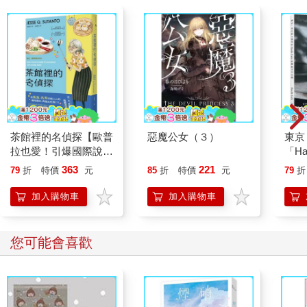
茶館裡的名偵探【歐普
惡魔公女（３）
東京
拉也愛！引爆國際說書
「Ha
網紅數十萬則好評《茶
大公
363
221
79
折
特價
元
85
折
特價
元
79
折
館裡的嫌疑人》續作】
情，
塔！
加入購物車
加入購物車
您可能會喜歡