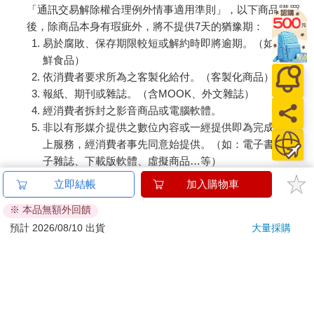
「通訊交易解除權合理例外情事適用準則」，以下商品購買
後，除商品本身有瑕疵外，將不提供7天的猶豫期：
易於腐敗、保存期限較短或解約時即將逾期。（如：生
鮮食品）
依消費者要求所為之客製化給付。（客製化商品）
報紙、期刊或雜誌。（含MOOK、外文雜誌）
經消費者拆封之影音商品或電腦軟體。
非以有形媒介提供之數位內容或一經提供即為完成之線
上服務，經消費者事先同意始提供。（如：電子書、電
子雜誌、下載版軟體、虛擬商品…等）
已拆封之個人衛生用品。（如：內衣褲、刮鬍刀、除毛
立即結帳
加入購物車
刀…等）
※ 本品無額外回饋
若非上列種類商品，均享有到貨7天的猶豫期（含例假
日）。
預計 2026/08/10 出貨
大量採購
辦理退換貨時，商品（組合商品恕無法接受單獨退貨）必須
是您收到商品時的原始狀態（包含商品本體、配件、贈品、
保證書、所有附隨資料文件及原廠內外包裝…等），請勿直
接使用原廠包裝寄送，或於原廠包裝上黏貼紙張或書寫文
字。