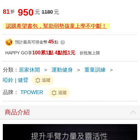
950
81
折
元
1180
元
認購希望書包，幫助弱勢孩童上學不中斷！
45
預計最高可得金幣
點
?
100累1點 4點抵1元
HAPPY GO享
折抵無上限
分類：
居家休閒
＞
運動健身
＞
重量訓練
＞
啞鈴 | 健臂
追蹤
品牌：
TPOWER
追蹤
商品介紹