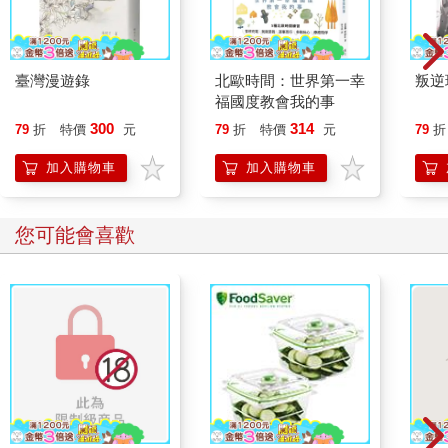
臺灣漫遊錄
北歐時間：世界第一幸
叛逆
福國度教會我的事
300
314
79
折
特價
元
79
折
特價
元
79
折
加入購物車
加入購物車
您可能會喜歡