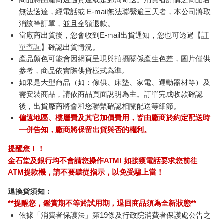
無法送達，經電話或 E-mail無法聯繫逾三天者，本公司將取
消該筆訂單，並且全額退款。
當廠商出貨後，您會收到E-mail出貨通知，您也可透過【
訂
單查詢
】確認出貨情況。
產品顏色可能會因網頁呈現與拍攝關係產生色差，圖片僅供
參考，商品依實際供貨樣式為準。
如果是大型商品（如：傢俱、床墊、家電、運動器材等）及
需安裝商品，請依商品頁面說明為主。訂單完成收款確認
後，出貨廠商將會和您聯繫確認相關配送等細節。
偏遠地區、樓層費及其它加價費用，皆由廠商於約定配送時
一併告知，廠商將保留出貨與否的權利。
提醒您！！
金石堂及銀行均不會請您操作ATM! 如接獲電話要求您前往
ATM提款機，請不要聽從指示，以免受騙上當！
退換貨須知：
**提醒您，鑑賞期不等於試用期，退回商品須為全新狀態**
依據「消費者保護法」第19條及行政院消費者保護處公告之