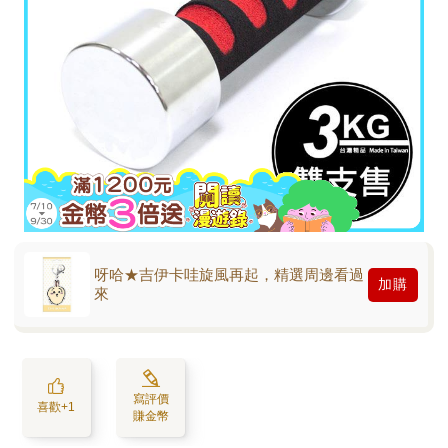
呀哈★吉伊卡哇旋風再起，精選周邊看過
加購
來
寫評價
喜歡+1
賺金幣