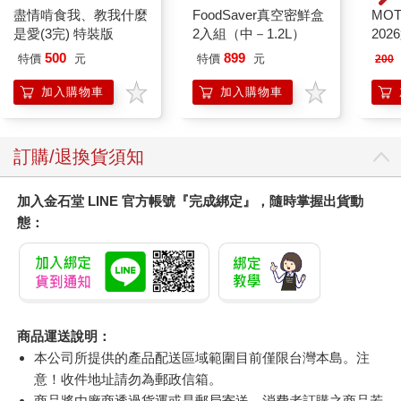
盡情啃食我、教我什麼
FoodSaver真空密鮮盒
MO
是愛(3完) 特裝版
2入組（中－1.2L）
202
500
899
特價
元
特價
元
200
加入購物車
加入購物車
訂購/退換貨須知
加入金石堂 LINE 官方帳號『完成綁定』，隨時掌握出貨動
態：
商品運送說明：
本公司所提供的產品配送區域範圍目前僅限台灣本島。注
意！收件地址請勿為郵政信箱。
商品將由廠商透過貨運或是郵局寄送。消費者訂購之商品若