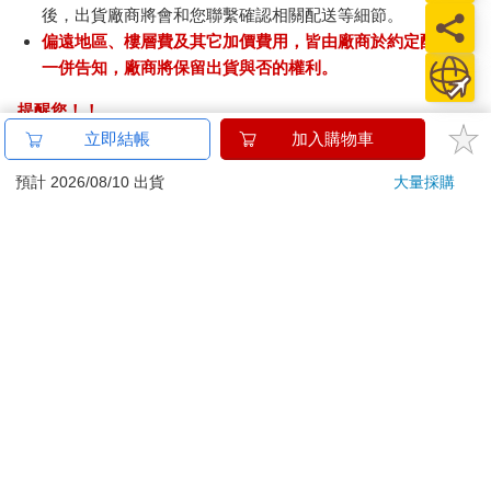
後，出貨廠商將會和您聯繫確認相關配送等細節。
偏遠地區、樓層費及其它加價費用，皆由廠商於約定配送時
一併告知，廠商將保留出貨與否的權利。
提醒您！！
金石堂及銀行均不會請您操作ATM! 如接獲電話要求您前往
立即結帳
加入購物車
ATM提款機，請不要聽從指示，以免受騙上當！
預計 2026/08/10 出貨
大量採購
退換貨須知：
**提醒您，鑑賞期不等於試用期，退回商品須為全新狀態**
依據「消費者保護法」第19條及行政院消費者保護處公告之
「通訊交易解除權合理例外情事適用準則」，以下商品購買
後，除商品本身有瑕疵外，將不提供7天的猶豫期：
易於腐敗、保存期限較短或解約時即將逾期。（如：生
鮮食品）
依消費者要求所為之客製化給付。（客製化商品）
報紙、期刊或雜誌。（含MOOK、外文雜誌）
經消費者拆封之影音商品或電腦軟體。
非以有形媒介提供之數位內容或一經提供即為完成之線