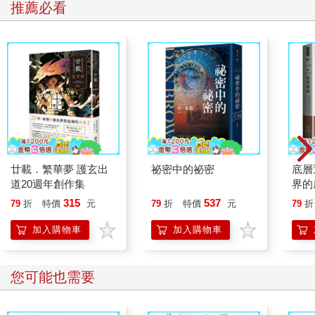
推薦必看
廿載．繁華夢 護玄出
祕密中的祕密
底層
道20週年創作集
界的
315
537
79
折
特價
元
79
折
特價
元
79
折
加入購物車
加入購物車
您可能也需要