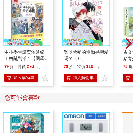
中小學生讀資治通鑑
難以承受的悸動是戀愛
古文
﹝由亂到治﹞【國學特
嗎？（６）
給青
訓班】
古文
276
110
79
折
特價
元
79
折
特價
元
75
折
(一套
加入購物車
加入購物車
您可能會喜歡