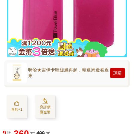
呀哈★吉伊卡哇旋風再起，精選周邊看過
加購
來
寫評價
喜歡+1
賺金幣
360
9
折
元
400
元