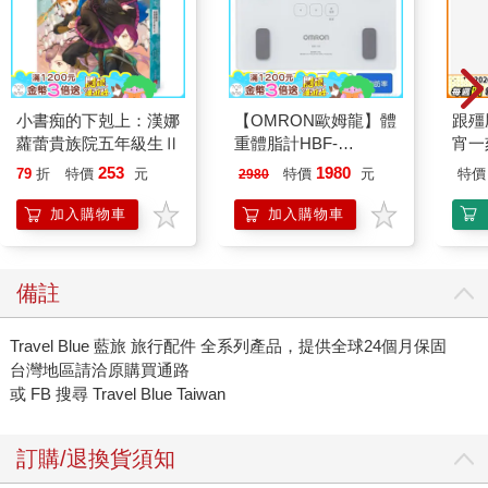
小書痴的下剋上：漢娜
【OMRON歐姆龍】體
跟殭
蘿蕾貴族院五年級生Ⅱ
重體脂計HBF-
宵一
212W+送原價2980元
外篇
253
1980
79
折
特價
元
特價
元
特價
2980
電動切菜調理機
221053
加入購物車
加入購物車
備註
Travel Blue 藍旅 旅行配件 全系列產品，提供全球24個月保固
台灣地區請洽原購買通路
或 FB 搜尋 Travel Blue Taiwan
訂購/退換貨須知