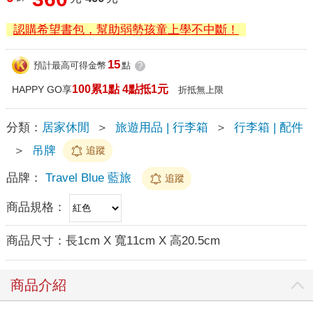
認購希望書包，幫助弱勢孩童上學不中斷！
15
預計最高可得金幣
點
?
100累1點 4點抵1元
HAPPY GO享
折抵無上限
分類：
居家休閒
＞
旅遊用品 | 行李箱
＞
行李箱 | 配件
＞
吊牌
追蹤
品牌：
Travel Blue 藍旅
追蹤
商品規格：
商品尺寸：
長1cm X 寬11cm X 高20.5cm
商品介紹