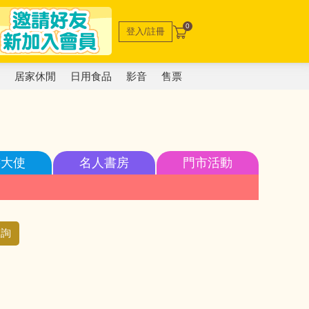
0
登入/註冊
電
居家休閒
日用食品
影音
售票
書大使
名人書房
門市活動