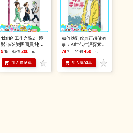
我們的工作之路2：獸
如何找到你真正想做的
醫師/弦樂團團員/地方
事：AI世代生涯探索行
創生工作者
動指南
288
458
9
折
特價
元
79
折
特價
元
加入購物車
加入購物車