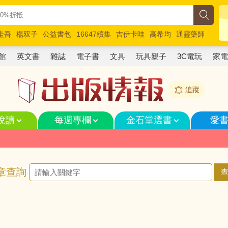
圭吾
楊双子
公益書包
16647續集
吉伊卡哇
高希均
通靈藥師
路邊攤新作
馬斯克
玩具總動員5
超慢跑
館
英文書
雜誌
電子書
文具
玩具親子
3C電玩
家
追蹤
悅讀
每週專欄
金石堂選書
愛
章查詢