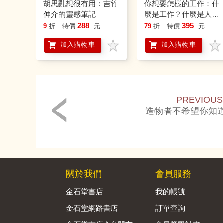
胡思亂想很有用：吉竹
你想要怎樣的工作：什
伸介的靈感筆記
麼是工作？什麼是人
生？吉竹伸介的思考方
288
395
9
折
特價
元
79
折
特價
元
式值得學習！(隨書特
加入購物車
加入購物車
典工作證貼紙)
PREVIOUS
造物者不希望你知
關於我們
會員服務
金石堂書店
我的帳號
金石堂網路書店
訂單查詢