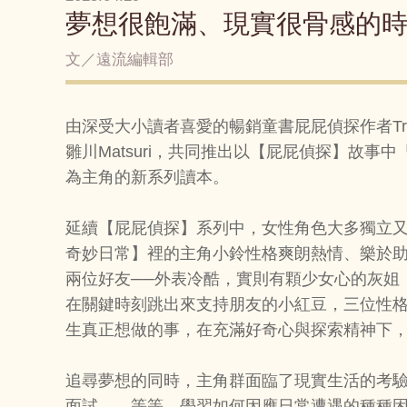
夢想很飽滿、現實很骨感的
文／遠流編輯部
由深受大小讀者喜愛的暢銷童書屁屁偵探作者Tr
雛川Matsuri，共同推出以【屁屁偵探】故事
為主角的新系列讀本。
延續【屁屁偵探】系列中，女性角色大多獨立
奇妙日常】裡的主角小鈴性格爽朗熱情、樂於
兩位好友──外表冷酷，實則有顆少女心的灰姐
在關鍵時刻跳出來支持朋友的小紅豆，三位性
生真正想做的事，在充滿好奇心與探索精神下
追尋夢想的同時，主角群面臨了現實生活的考
面試……等等。學習如何因應日常遭遇的種種