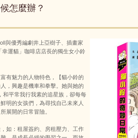
時候怎麼辦？
oll與優秀編劇井上亞樹子、插畫家
中「幸運貓」咖啡店店長的獨生女小鈴
又富有魅力的人物特色，【貓小鈴的
助人，興趣是機車和拳擊。她與她的
，和平常我行我素的追星族，卻每每
格鮮明的女孩們，為尋找自己未來人
，所展開的日常冒險。
驗，如：租屋簽約、房租壓力、工作
困難，是成長必經的學習之一。而故