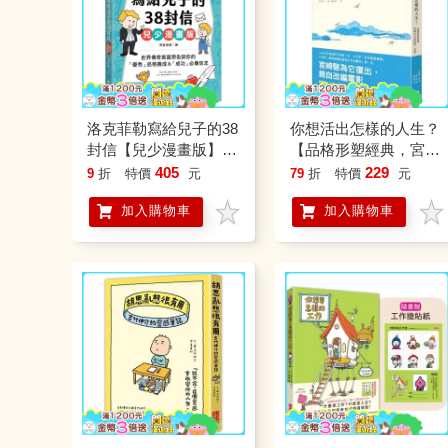
洛克菲勒寫給兒子的38
你想活出怎樣的人生？
封信【兒少漫畫版】：
【品格形塑經典，宮崎
世界傳奇首富想告訴你
駿為它復出，親自改編
405
229
9
折
特價
元
79
折
特價
元
的「優秀」品格養成
電影】
加入購物車
加入購物車
&「成功」必備信念