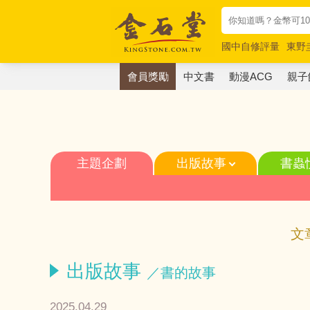
國中自修評量
東野
唯紅花綻放
奧德賽
會員獎勵
中文書
動漫ACG
親子
主題企劃
出版故事
書蟲
文
出版故事
／書的故事
2025.04.29