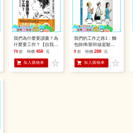
我們為什麼要讀書？為
我們的工作之路1：麵
什麼要工作？【自我探
包師傅/新幹線駕駛員/
索平裝版】：為了得到
研究員
458
288
79
折
特價
元
9
折
特價
元
幸福，希望你能好好思
加入購物車
加入購物車
考這些事