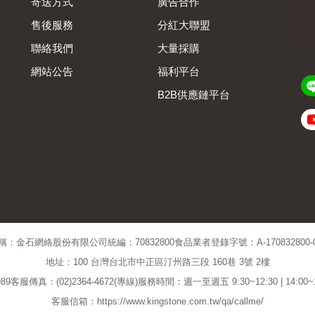
寄送方式
廣告合作
售後服務
分紅大聯盟
聯絡我們
大量採購
網站公告
福利平台
B2B供應鏈平台
Admin
稱：金石網絡股份有限公司
統編：70832800
食品業者登錄字號：A-170832800-00
地址：100 台灣台北市中正區汀州路三段 160巷 3號 2樓
89
客服傳真：(02)2364-4672(專線)
服務時間：週一至週五 9:30~12:30 | 14:00
客服信箱：https://www.kingstone.com.tw/qa/callme/