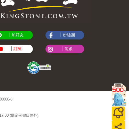
加好友
粉絲團
訂閱
追蹤
000-6
~17:30 (國定例假日除外)