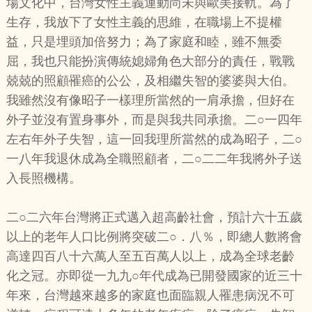
場文化中，台灣女性主義運動尚未與歐美接軌。為了
生存，我放下了女性主義的思維，在職場上不提權
益，只是埋頭加倍努力；為了家庭和睦，雖不無委
屈，我也只能扮演傳統媳婦角色大部分的責任，戰戰
兢兢的照顧罹癌的公公，及相繼失智的婆婆與大伯。
我雖然沒有像昭子一樣理所當然的一肩承擔，但好在
外子並沒有置身事外，而是與我共同承擔。二○一四年
左右年外子失智，這一回我理所當然的成為昭子，二○
一八年我退休成為全職照顧者，二○二二年我將外子送
入長照機構。
二○二六年台灣將正式邁入超高齡社會，預計六十五歲
以上的老年人口比例將突破二○．八％，即總人數將會
高達四百八十六萬人至五百萬人以上，成為全球老齡
化之冠。亦即從一九九○年代成為已開發國家的近三十
年來，台灣越來越多的家庭也面臨親人罹患病況不可