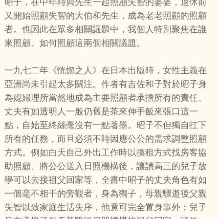
昭子，在中年時與先生一起照顧失智的婆婆，退休前
又開始照顧失智的大伯和先生，成為老老照顧的照顧
者。也因此在眾多相關議題中，我個人特別聚焦在誰
來照顧、如何照顧這兩個相關議題。
一九七二年《恍惚之人》在日本出版時，女性主義在
亞洲尚未引起太多關注。作者有吉佐和子對於昭子身
為媳婦理所當然地成為主要照顧者承擔所有的責任、
丈夫有如透明人一般仍舊是茶來伸手飯來張口這一
點，自始至終絲毫沒有一點著墨。昭子不但獨自扛下
所有的任務，而且必須不時因應公公的需求調整照顧
方式。例如白天自己外出工作時以換租方式找房客協
助照顧、將公公送入日照機構後，讓讀高三的兒子放
學可以去接祖父回家等，全書中昭子的丈夫角色有如
一個毫不相干的旁觀者，身為獨子，母親驟逝後父親
失智以致家庭生活失序，他竟可完全置身事外；兒子