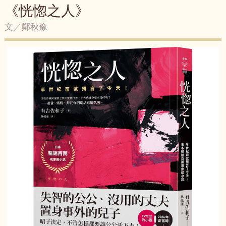
《恍惚之人》
文／鄭秋豫