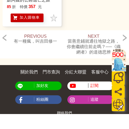
357
85
折
特價
元
加入購物車
PREVIOUS
NEXT
有一種瘋，叫吉田修一
當善意鋪就通往地獄之路，
你會繼續往前走嗎？──《織
網者》的道德思辨
關於我們
門市查詢
分紅大聯盟
客服中心
加好友
訂閱
粉絲團
追蹤
聯絡我們
公司名稱：金石網絡股份有限公司