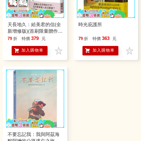
天長地久：給美君的信(全
時光庇護所
新增修版)(首刷限量贈作者
手跡卡片)
379
363
79
折
特價
元
79
折
特價
元
加入購物車
加入購物車
不要忘記我：我與阿茲海
默阿嬤的公路逃亡之旅