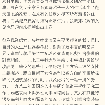
只有承擔了每天黃昏從日照機構接祖父回家一項任
務。換言之，全家只有媳婦昭子一人的生活產生了翻
天覆地的改變，在原有的任務外攬下所有新增的任
務；而其他成員皆可維持正常生活，親戚如出嫁的女
兒也只須前來探望出出主意。
曾為職業婦女、失智症家屬及主要照顧者的我，且以
自身的人生歷程為參考點，對應了這本書的時空背
景，進而試著理解半世紀以來家庭角色與社會變遷的
對應關係。一九七二年我大學畢業，兩年後赴美留學
攻讀博士學位的那些年，恰好趕上西方第二波的女性
主義崛起，親自目睹了女性為爭取各方面的平權所採
取的激烈或溫和的行動，以及做出的一點一滴的努
力。一九八二年回國進入中央研究院從事學術研究工
作，雖然表面上與男性同事同職同薪，實則在其他待
遇及福利方面大相逕庭的情況，使我立刻體會當時職