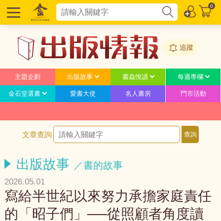
0
追蹤
主題企劃
出版故事
書蟲悅讀
每週專欄
金石堂選書
愛書大使
名人書房
門市活動
文章查詢
出版故事
／書的故事
2026.05.01
寫給半世紀以來努力承擔家庭責任
的「昭子們」──從照顧者角度讀