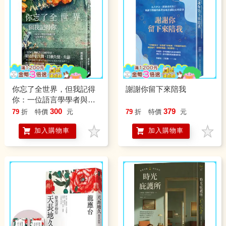
你忘了全世界，但我記得
謝謝你留下來陪我
你：一位語言學學者與她
失智、失語的摯愛丈夫
300
379
79
折
特價
元
79
折
特價
元
加入購物車
加入購物車