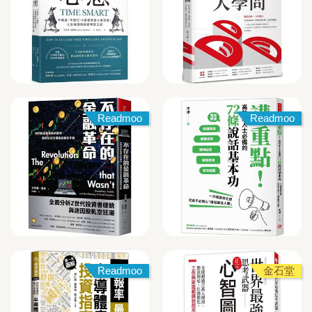
Readmoo
Readmoo
Readmoo
金石堂