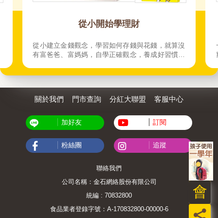
陳重銘寫給不想一輩子窮忙的你
沒
一樣領薪水，為什麼有人越滾越富，有人越拚越
，
窮？陳重銘從母親的投資經歷中啟蒙，體悟富人與
窮人最大的差別不在收入，而在金錢觀與投資策
略。
關於我們
門市查詢
分紅大聯盟
客服中心
加好友
訂閱
粉絲團
追蹤
聯絡我們
公司名稱：金石網絡股份有限公司
會
統編 : 70832800
食品業者登錄字號：A-170832800-00000-6
員