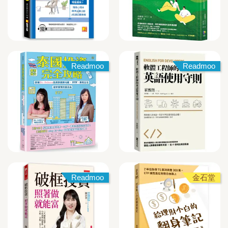
Readmoo
Readmoo
Readmoo
金石堂