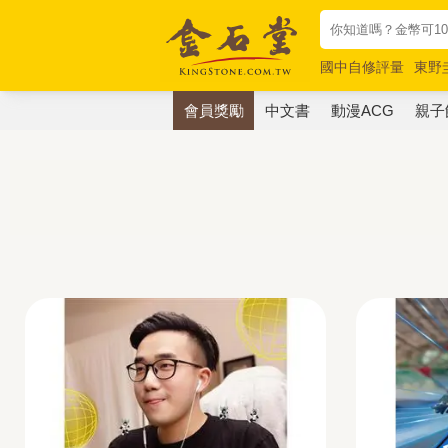
國中自修評量
東野
唯紅花綻放
奧德賽
會員獎勵
中文書
動漫ACG
親子