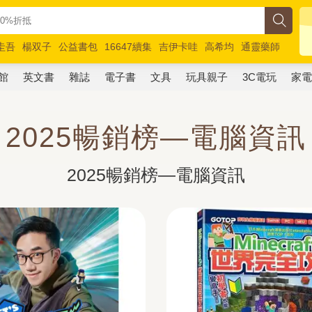
圭吾
楊双子
公益書包
16647續集
吉伊卡哇
高希均
通靈藥師
路邊攤新作
馬斯克
玩具總動員5
超慢跑
館
英文書
雜誌
電子書
文具
玩具親子
3C電玩
家
2025暢銷榜—電腦資訊
2025暢銷榜—電腦資訊