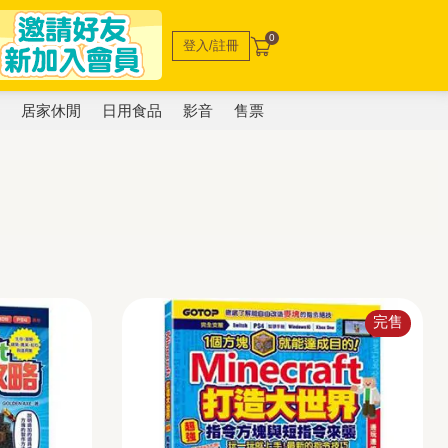
0
登入/註冊
電
居家休閒
日用食品
影音
售票
完售