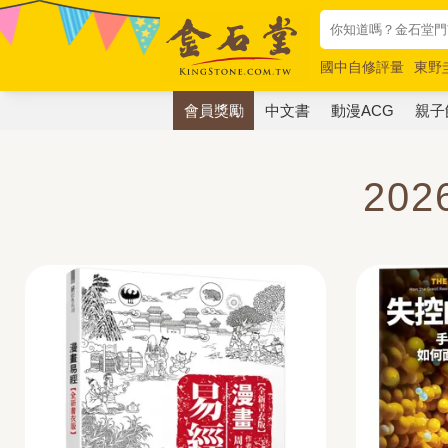
國中自修評量
東野
唯紅花綻放
奧德賽
會員獎勵
中文書
動漫ACG
親子
20