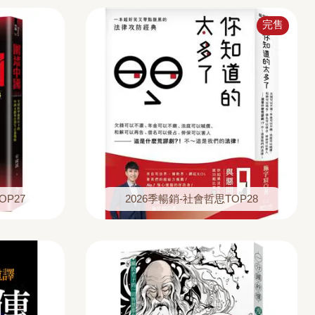
完售
OP27
2026季暢銷-社會哲思TOP28