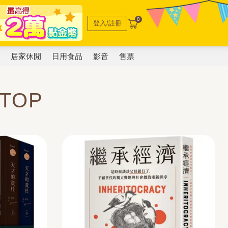
0
登入/註冊
電
居家休閒
日用食品
影音
售票
TOP