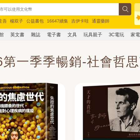
圭吾
楊双子
公益書包
16647續集
吉伊卡哇
通靈藥師
路邊攤新作
馬斯克
玩具總動員5
超慢跑
館
英文書
雜誌
電子書
文具
玩具親子
3C電玩
家
26第一季季暢銷-社會哲思