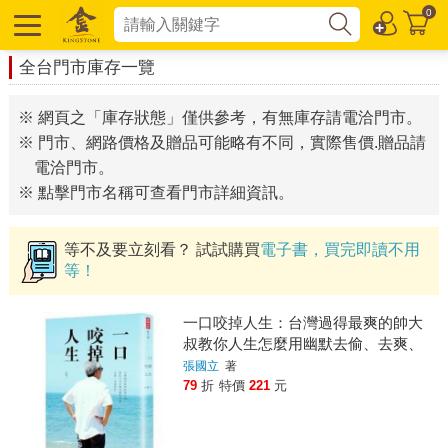
0
全台門市庫存一覽
※ 網頁之「庫存狀態」僅供參考，有無庫存請電洽門市。
※ 門市、網路價格及贈品可能略有不同，實際售價.贈品請
電洽門市。
※ 點擊門市名稱可查看門市詳細資訊。
等不及要立刻看？ 試試購買
電子書，買完即讀不用
等！
一口咬掉人生：台灣過得最爽的帥大
叔教你人生怎麼用幽默去偷、去爽、
去過得好
張國立
著
79
折
特價
221
元