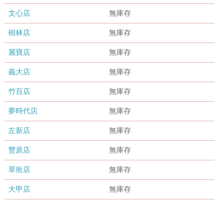
文心店
無庫存
樹林店
無庫存
麗寶店
無庫存
義大店
無庫存
竹百店
無庫存
夢時代店
無庫存
左新店
無庫存
豐原店
無庫存
草衙店
無庫存
大甲店
無庫存