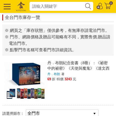
0
全台門市庫存一覽
※ 網頁之「庫存狀態」僅供參考，有無庫存請電洽門市。
※ 門市、網路價格及贈品可能略有不同，實際售價.贈品請
電洽門市。
※ 點擊門市名稱可查看門市詳細資訊。
丹．布朗紀念套書（8冊）：《祕密
中的祕密》《天使與魔鬼》《達文西
密碼》《失落的符號》《地獄》《起
丹．布朗
著
源》
69
折
特價
3243
元
請選擇縣市：