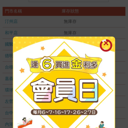
門市名稱
庫存狀態
汀州店
無庫存
和平店
無庫存
國醫加盟店
無庫存
德明加盟店
無庫存
台積店
無庫存
嘉義耐斯店
無庫存
環球店
無庫存
左營店
無庫存
台中秀泰店
無庫存
內湖大潤發
無庫存