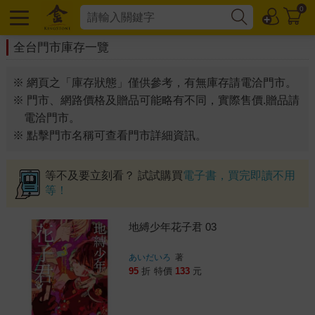
0
全台門市庫存一覽
※ 網頁之「庫存狀態」僅供參考，有無庫存請電洽門市。
※ 門市、網路價格及贈品可能略有不同，實際售價.贈品請
電洽門市。
※ 點擊門市名稱可查看門市詳細資訊。
等不及要立刻看？ 試試購買
電子書，買完即讀不用
等！
地縛少年花子君 03
あいだいろ
著
95
折
特價
133
元