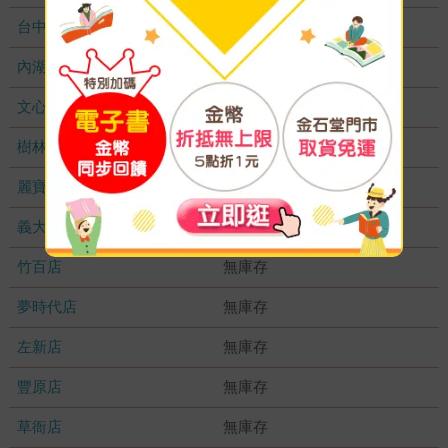
台中秀泰店
無庫存
內湖大潤發
無庫存
文心店
無庫存
樹林店
無庫存
麗寶店
無庫存
義大店
無庫存
竹百店
無庫存
夢時代店
無庫存
左新店
無庫存
豐原店
無庫存
草衙店
無庫存