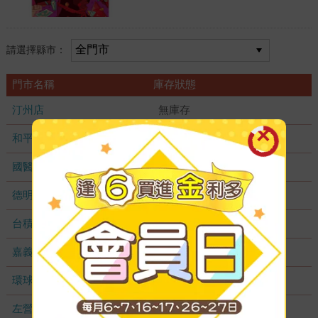
請選擇縣市：
門市名稱
庫存狀態
汀州店
無庫存
和平店
無庫存
國醫加盟店
無庫存
德明加盟店
無庫存
台積店
無庫存
嘉義耐斯店
無庫存
環球店
無庫存
左營店
無庫存