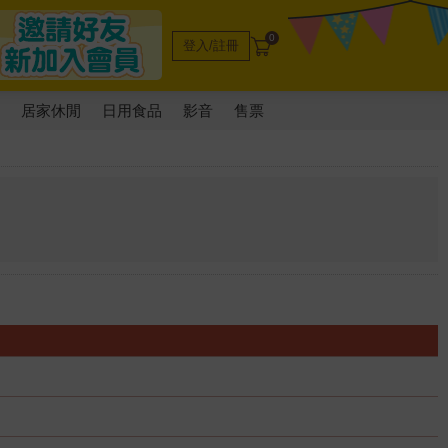
0
登入/註冊
電
居家休閒
日用食品
影音
售票