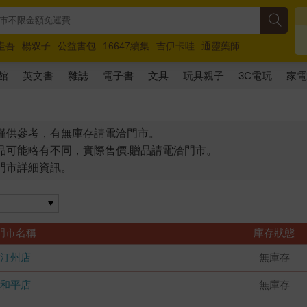
圭吾
楊双子
公益書包
16647續集
吉伊卡哇
通靈藥師
路邊攤新作
馬斯克
玩具總動員5
超慢跑
館
英文書
雜誌
電子書
文具
玩具親子
3C電玩
家
僅供參考，有無庫存請電洽門市。
品可能略有不同，實際售價.贈品請電洽門市。
門市詳細資訊。
門市名稱
庫存狀態
汀州店
無庫存
和平店
無庫存