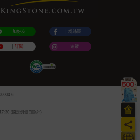
加好友
粉絲團
訂閱
追蹤
000-6
會
~17:30 (國定例假日除外)
員
日