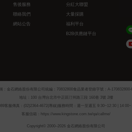
售後服務
分紅大聯盟
聯絡我們
大量採購
網站公告
福利平台
B2B供應鏈平台
Admin
稱：金石網絡股份有限公司
統編：70832800
食品業者登錄字號：A-170832800-00
地址：100 台灣台北市中正區汀州路三段 160巷 3號 2樓
89
客服傳真：(02)2364-4672(專線)
服務時間：週一至週五 9:30~12:30 | 14:00
客服信箱：https://www.kingstone.com.tw/qa/callme/
Copyright© 2000–2026 金石網絡股份有限公司