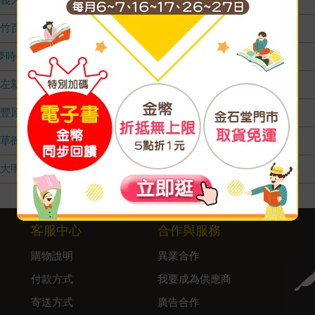
竹百店
無庫存
夢時代店
無庫存
左新店
無庫存
豐原店
無庫存
草衙店
無庫存
大甲店
無庫存
客服中心
合作與服務
購物說明
異業合作
付款方式
我要成為供應商
寄送方式
廣告合作