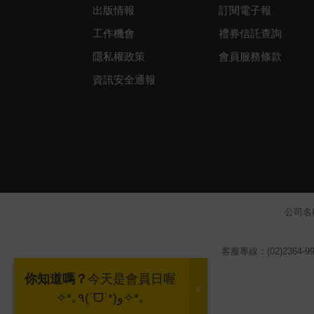
出版情報
訂閱電子報
工作機會
禮券信託查詢
隱私權政策
會員服務條款
資訊安全通報
公司名
客服專線：(02)2364-99
你知道嗎？
今天是會員日喔
✧*｡٩(ˊᗜˋ*)و✧*｡