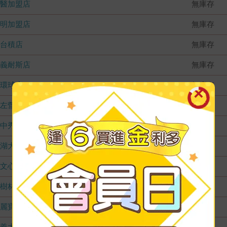
國醫加盟店
無庫存
德明加盟店
無庫存
台積店
無庫存
嘉義耐斯店
無庫存
環球店
無庫存
左營店
無庫存
台中秀泰店
無庫存
內湖大潤發
無庫存
文心店
無庫存
樹林店
無庫存
麗寶店
無庫存
義大店
無庫存