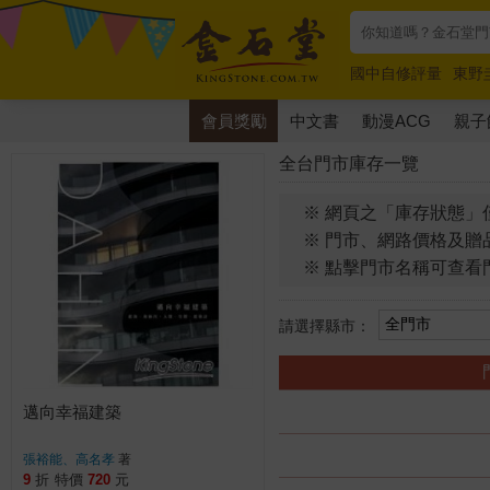
國中自修評量
東野
唯紅花綻放
奧德賽
會員獎勵
中文書
動漫ACG
親子
全台門市庫存一覽
※ 網頁之「庫存狀態」
※ 門市、網路價格及贈
※ 點擊門市名稱可查看
請選擇縣市：
邁向幸福建築
張裕能、高名孝
著
9
折
特價
720
元