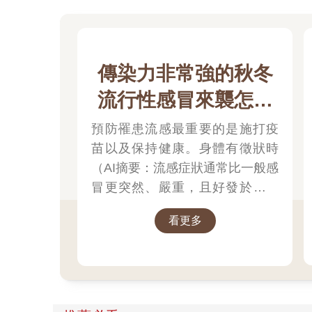
傳染力非常強的秋冬
流行性感冒來襲怎麼
辦？
預防罹患流感最重要的是施打疫
苗以及保持健康。身體有徵狀時
（AI摘要：流感症狀通常比一般感
冒更突然、嚴重，且好發於「高
燒（約$38$°C 以上）、肌肉痠
看更多
痛、極度疲倦」三個典型症狀）
趕緊就醫。