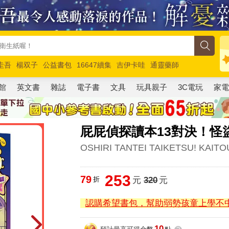
圭吾
楊双子
公益書包
16647續集
吉伊卡哇
通靈藥師
路邊攤新作
馬斯克
玩具總動員5
超慢跑
館
英文書
雜誌
電子書
文具
玩具親子
3C電玩
家
屁屁偵探讀本13對決！怪
OSHIRI TANTEI TAIKETSU! KAIT
253
79
折
元
320
元
認購希望書包，幫助弱勢孩童上學不
10