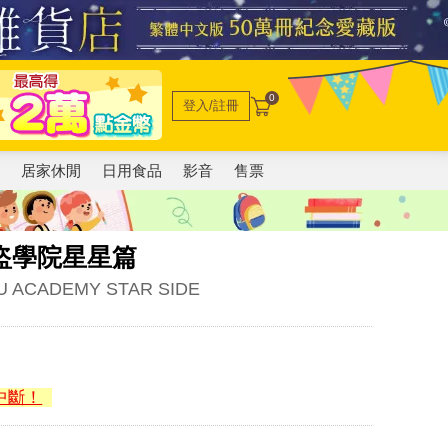
0
登入/註冊
電
居家休閒
日用食品
影音
售票
盜學院星星篇
OU ACADEMY STAR SIDE
中斷！