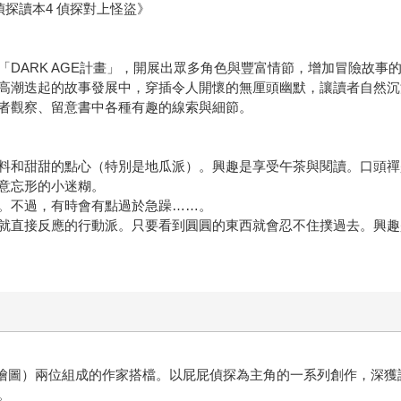
探讀本4 偵探對上怪盜》
ARK AGE計畫」，開展出眾多角色與豐富情節，增加冒險故事
潮迭起的故事發展中，穿插令人開懷的無厘頭幽默，讓讀者自然沉
觀察、留意書中各種有趣的線索與細節。
和甜甜的點心（特別是地瓜派）。興趣是享受午茶與閱讀。口頭禪
意忘形的小迷糊。
不過，有時會有點過於急躁……。
直接反應的行動派。只要看到圓圓的東西就會忍不住撲過去。興趣
責繪圖）兩位組成的作家搭檔。以屁屁偵探為主角的一系列創作，深
。