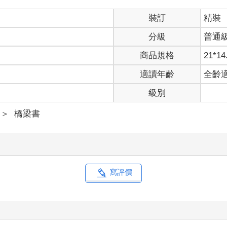
裝訂
精裝
分級
普通
商品規格
21*14
適讀年齡
全齡
級別
＞
橋梁書
寫評價