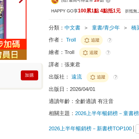
預計最高可得金幣
點
?
100累1點 4點抵1元
HAPPY GO享
折抵無
分類：
中文書
＞
童書/青少年
＞
橋
作者：
Troll
追蹤
?
繪者：
Troll
追蹤
?
譯者：
張東君
加購
出版社：
遠流
追蹤
?
出版日：
2026/04/01
適讀年齡：
全齡適讀 有注音
相關主題：
2026上半年暢銷榜－童書榜T
2026上半年暢銷榜－新書榜TOP100