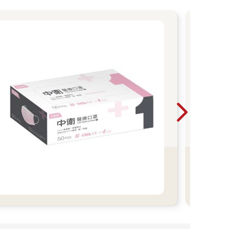
Le
紙
Play
互動書展
排太
整天 
子一