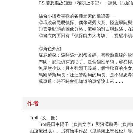
PS.若想溫故知新〈布朗上學記〉，請見《屁屁偵
揉合小讀者喜歡的各種元素的橋梁書──
◎環繞著屁屁偵探、偶像選秀大賽、怪盜學院與「D
◎靈活動態的圖像分格，流暢的對白與敘述，在高
◎書衣內面附有「偵探能力大考驗」，提醒小讀者
◎角色介紹
屁屁偵探：隨時隨地都很冷靜。喜歡熱騰騰的飲料
布朗：屁屁偵探的助手。是個個性單純，容易得
無尾熊小妹：具有強烈正義感，個性耿直的少女。
馬爾濟斯局長：汪汪警察局的局長。是不經思考就
萬事通：時不時會把知道的事情說出來……
作者
Troll（文．圖）
Troll是田中陽子（負責文字）與深澤將秀（負
由遠流出版）。另有繪本作品《鬼島海上馬拉松》等