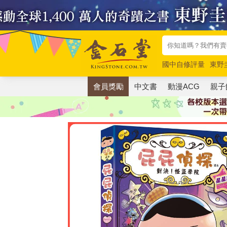
國中自修評量
東野
唯紅花綻放
奧德賽
會員獎勵
中文書
動漫ACG
親子