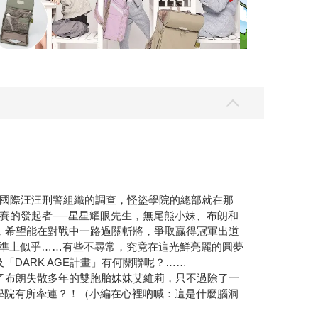
國際汪汪刑警組織的調查，怪盜學院的總部就在那
賽的發起者──星星耀眼先生，無尾熊小妹、布朗和
?)，希望能在對戰中一路過關斬將，爭取贏得冠軍出道
標準上似乎……有些不尋常，究竟在這光鮮亮麗的圓夢
DARK AGE計畫」有何關聯呢？……
了布朗失散多年的雙胞胎妹妹艾維莉，只不過除了一
學院有所牽連？！（小編在心裡吶喊：這是什麼腦洞