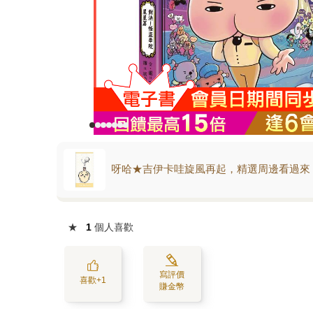
呀哈★吉伊卡哇旋風再起，精選周邊看過來
★
1
個人喜歡
寫評價
喜歡+1
賺金幣