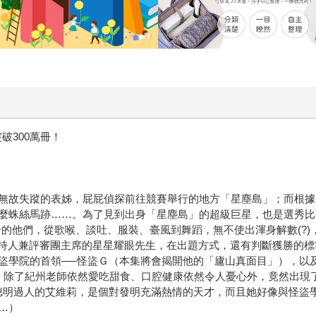
破300萬冊！
故失蹤的表姊，屁屁偵探前往競賽舉行的地方「星塵島」；而根據
麼蛛絲馬跡……。為了見到出身「星塵島」的超級巨星，也是選秀比
人組合的他們，從歌喉、談吐、服裝、臺風到舞蹈，無不使出渾身解數(
賽主持人兼評審團主席的星星耀眼先生，在出題方式，還有判斷獲勝的
學院的首領──怪盜Ｇ（本集將會揭開他的「廬山真面目」），以及「
除了紀州老師依然愛吃甜食、口腔健康依然令人憂心外，竟然出現
聰明過人的艾維莉，是個對發明充滿熱情的天才，而且她好像與怪盜
…）