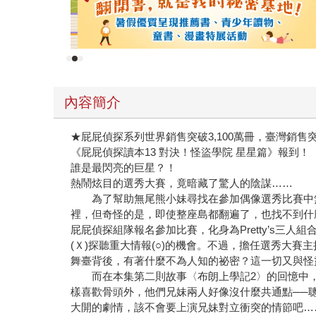
內容簡介
★屁屁偵探系列世界銷售突破3,100萬冊，臺灣銷售突
《屁屁偵探讀本13 對決！怪盜學院 星星篇》報到！
誰是最閃亮的巨星？！
熱鬧炫目的選秀大賽，竟暗藏了驚人的陰謀……
為了幫助無尾熊小妹尋找在參加偶像選秀比賽中無
裡，但奇怪的是，即使整座島都翻遍了，也找不到什
屁屁偵探組隊報名參加比賽，化身為Pretty’s三
(Ｘ)探聽重大情報(○)的機會。不過，擔任選秀大
舞臺背後，有著什麼不為人知的祕密？這一切又與怪盜
而在本集第二則故事〈布朗上學記2〉的回憶中，
樣喜歡骨頭外，他們兄妹兩人好像沒什麼共通點──
大開的劇情，該不會要上演兄妹對立衝突的情節吧…