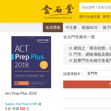
國中自修評量
東野
唯紅花綻放
奧德賽
會員獎勵
中文書
動漫ACG
親子
全台門市庫存一覽
※ 網頁之「庫存狀態」
※ 門市、網路價格及贈
※ 點擊門市名稱可查看
請選擇縣市：
Act Prep Plus 2018
Kaplan Test Prep (COR)
著
1
折
特價
122
元