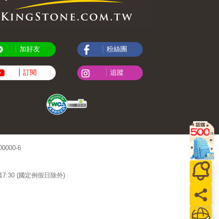
加好友
粉絲團
訂閱
追蹤
000-6
~17:30 (國定例假日除外)