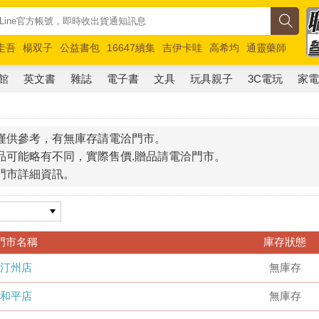
圭吾
楊双子
公益書包
16647續集
吉伊卡哇
高希均
通靈藥師
路邊攤新作
馬斯克
玩具總動員5
超慢跑
館
英文書
雜誌
電子書
文具
玩具親子
3C電玩
家
僅供參考，有無庫存請電洽門市。
品可能略有不同，實際售價.贈品請電洽門市。
門市詳細資訊。
門市名稱
庫存狀態
汀州店
無庫存
和平店
無庫存