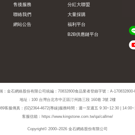
售後服務
分紅大聯盟
聯絡我們
大量採購
網站公告
福利平台
B2B供應鏈平台
Admin
稱：金石網絡股份有限公司
統編：70832800
食品業者登錄字號：A-170832800-00
地址：100 台灣台北市中正區汀州路三段 160巷 3號 2樓
89
客服傳真：(02)2364-4672(專線)
服務時間：週一至週五 9:30~12:30 | 14:00
客服信箱：https://www.kingstone.com.tw/qa/callme/
Copyright© 2000–2026 金石網絡股份有限公司