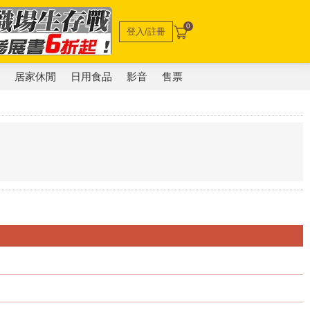
0
登入/註冊
電
居家休閒
日用食品
影音
售票