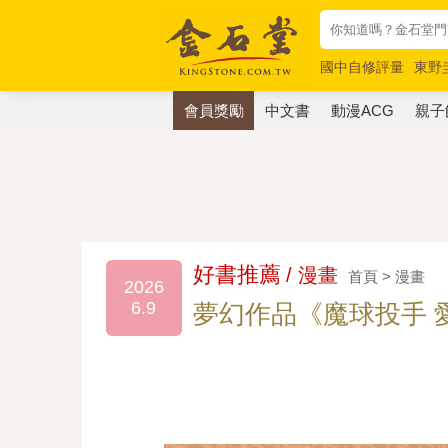
國中自修評量
東野
唯紅花綻放
奧德賽
會員獎勵
中文書
動漫ACG
親子
好書推薦
/ 漫畫
首頁 > 漫畫
2026
6.9
夢幻作品《魔球投手 