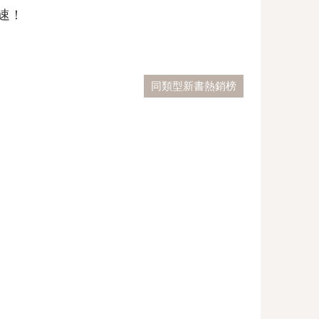
速！
同類型新書熱銷榜