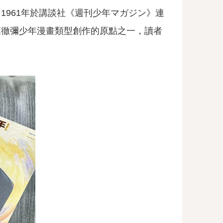
961年於講談社《週刊少年マガジン》連
葉徹彌少年漫畫類型創作的原點之一，讀者
。