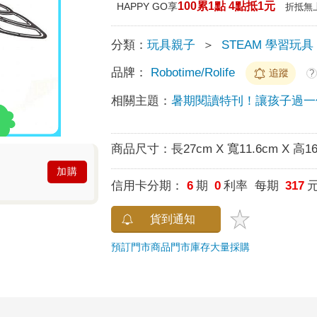
100累1點 4點抵1元
HAPPY GO享
折抵無
分類：
玩具親子
＞
STEAM 學習玩具
品牌：
Robotime/Rolife
追蹤
?
相關主題：
暑期閱讀特刊！讓孩子過一
商品尺寸：
長27cm X 寬11.6cm X 高1
加購
信用卡分期：
6
期
0
利率 每期
317
貨到通知
預訂門市商品
門市庫存
大量採購