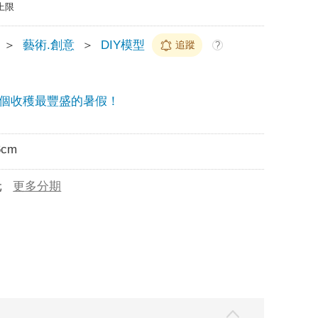
上限
＞
藝術.創意
＞
DIY模型
追蹤
?
個收穫最豐盛的暑假！
6cm
元
更多分期