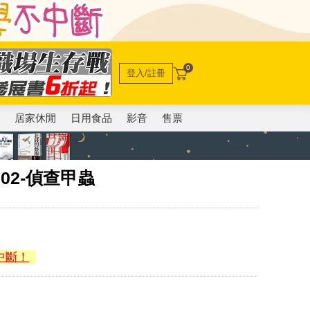
0
登入/註冊
電
居家休閒
日用食品
影音
售票
I02-偵查甲蟲
中斷！