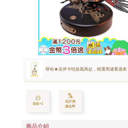
呀哈★吉伊卡哇旋風再起，精選周邊看過來
寫評價
喜歡+1
賺金幣
商品介紹