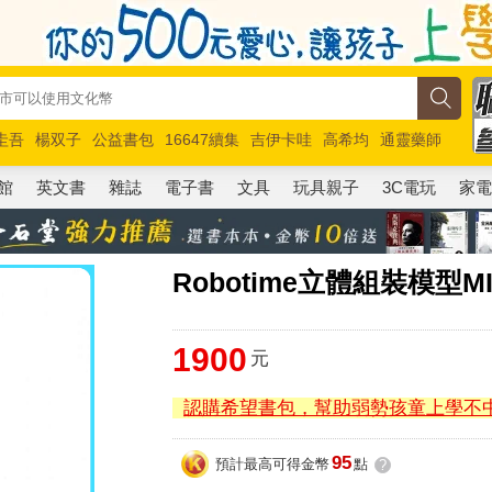
圭吾
楊双子
公益書包
16647續集
吉伊卡哇
高希均
通靈藥師
路邊攤新作
馬斯克
玩具總動員5
超慢跑
館
英文書
雜誌
電子書
文具
玩具親子
3C電玩
家
Robotime立體組裝模型M
1900
元
認購希望書包，幫助弱勢孩童上學不
95
預計最高可得金幣
點
?