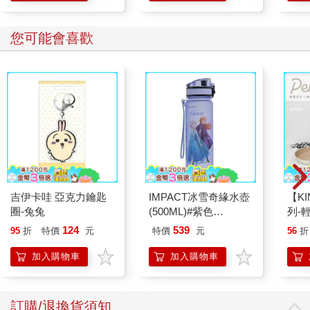
您可能會喜歡
吉伊卡哇 亞克力鑰匙
IMPACT冰雪奇緣水壺
【KI
圈-兔兔
(500ML)#紫色
列-
IMDSB01PL
平煎
124
539
95
折
特價
元
特價
元
56
折
加入購物車
加入購物車
訂購/退換貨須知