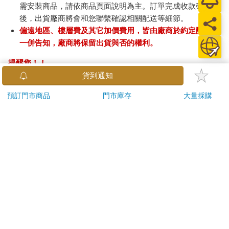
需安裝商品，請依商品頁面說明為主。訂單完成收款確認
後，出貨廠商將會和您聯繫確認相關配送等細節。
偏遠地區、樓層費及其它加價費用，皆由廠商於約定配送時
一併告知，廠商將保留出貨與否的權利。
提醒您！！
金石堂及銀行均不會請您操作ATM! 如接獲電話要求您前往
貨到通知
ATM提款機，請不要聽從指示，以免受騙上當！
預訂門市商品
門市庫存
大量採購
退換貨須知：
**提醒您，鑑賞期不等於試用期，退回商品須為全新狀態**
依據「消費者保護法」第19條及行政院消費者保護處公告之
「通訊交易解除權合理例外情事適用準則」，以下商品購買
後，除商品本身有瑕疵外，將不提供7天的猶豫期：
易於腐敗、保存期限較短或解約時即將逾期。（如：生
鮮食品）
依消費者要求所為之客製化給付。（客製化商品）
報紙、期刊或雜誌。（含MOOK、外文雜誌）
經消費者拆封之影音商品或電腦軟體。