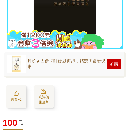
呀哈★吉伊卡哇旋風再起，精選周邊看過
加購
來
寫評價
喜歡+1
賺金幣
100
元