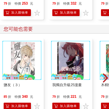
253
332
79
折
特價
元
79
折
特價
元
79
折
加入購物車
加入購物車
您可能也需要
鹽友（３）
我獨自升級25漫畫
木棉
340
221
85
折
特價
元
79
折
特價
元
79
折
加入購物車
加入購物車