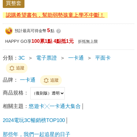
買整套
認購希望書包，幫助弱勢孩童上學不中斷！
5
預計最高可得金幣
點
?
100累1點 4點抵1元
HAPPY GO享
折抵無上限
分類：
3C
＞
電子票證
＞
一卡通
＞
平面卡
追蹤
品牌：
一卡通
追蹤
商品規格：
相關主題：
悠遊卡╳一卡通大集合
2024電玩3C暢銷榜TOP100
那些年，我們一起追星的日子