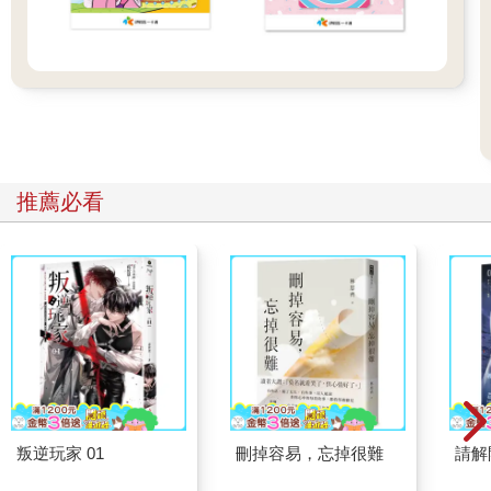
推薦必看
叛逆玩家 01
刪掉容易，忘掉很難
請解