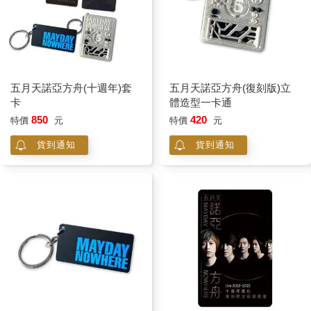
五月天諾亞方舟(十週年)套
五月天諾亞方舟(復刻版)立
卡
體造型一卡通
850
420
特價
元
特價
元
貨到通知
貨到通知