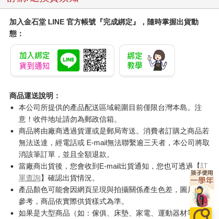
加入金石堂 LINE 官方帳號『完成綁定』，隨時掌握出貨動
態：
商品運送說明：
本公司所提供的產品配送區域範圍目前僅限台灣本島。注
意！收件地址請勿為郵政信箱。
商品將由廠商透過貨運或是郵局寄送。消費者訂購之商品若
無法送達，經電話或 E-mail無法聯繫逾三天者，本公司將取
消該筆訂單，並且全額退款。
當廠商出貨後，您會收到E-mail出貨通知，您也可透過【
訂
單查詢
】確認出貨情況。
產品顏色可能會因網頁呈現與拍攝關係產生色差，圖片僅供
參考，商品依實際供貨樣式為準。
如果是大型商品（如：傢俱、床墊、家電、運動器材等）及