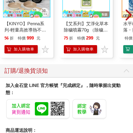
【KINYO】Penna系
【艾系列】艾淨化草本
水平
列-輕量高效導熱不沾
除穢噴霧70g （除穢/
落・
平煎鍋30cm
平安/淨化/艾草/芙蓉/
999
299
56
折
特價
元
75
折
特價
元
特價
抹草） 此為單瓶賣場
另有多瓶組優惠賣場
加入購物車
加入購物車
訂購/退換貨須知
加入金石堂 LINE 官方帳號『完成綁定』，隨時掌握出貨動
態：
商品運送說明：