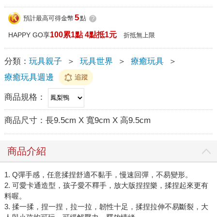
5
預計最高可得金幣
點
?
100累1點 4點抵1元
HAPPY GO享
折抵無上限
分類：
玩具親子
＞
玩具世界
＞
療癒玩具
＞
療癒玩具週邊
追蹤
商品規格：
商品尺寸：
長9.5cm X 寬9cm X 高9.5cm
商品介紹
1. Q彈手感，任意揉捏舒適不黏手，慢速回彈，不易變形。
2. 可愛卡通造型，孩子愛不釋手，放大版捏捏樂，揉捏起來更有
料喔。
3. 揉一揉，捏一捏，拉一拉，韌性十足，揉捏拉伸不易斷裂，大