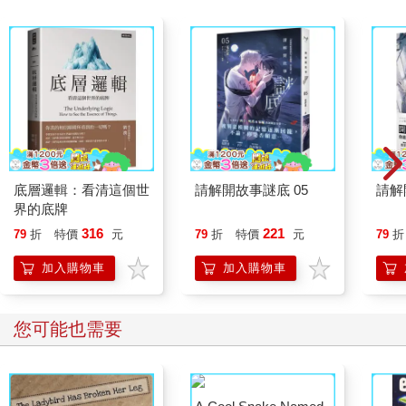
底層邏輯：看清這個世
請解開故事謎底 05
請解
界的底牌
316
221
79
折
特價
元
79
折
特價
元
79
折
加入購物車
加入購物車
您可能也需要