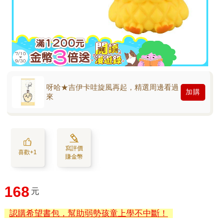
呀哈★吉伊卡哇旋風再起，精選周邊看過
加購
來
寫評價
喜歡+1
賺金幣
168
元
認購希望書包，幫助弱勢孩童上學不中斷！