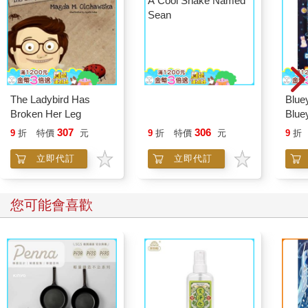
The Ladybird Has
A Cool Snake Named
Blue
Broken Her Leg
Sean
Bluey
with
307
306
9
折
特價
元
9
折
特價
元
9
折
立即代訂
立即代訂
您可能會喜歡