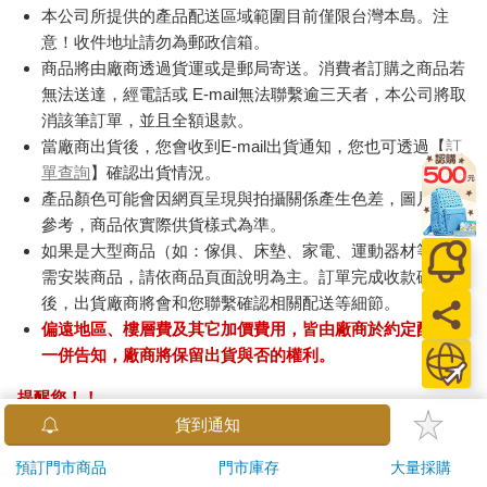
本公司所提供的產品配送區域範圍目前僅限台灣本島。注
意！收件地址請勿為郵政信箱。
商品將由廠商透過貨運或是郵局寄送。消費者訂購之商品若
無法送達，經電話或 E-mail無法聯繫逾三天者，本公司將取
消該筆訂單，並且全額退款。
當廠商出貨後，您會收到E-mail出貨通知，您也可透過【
訂
單查詢
】確認出貨情況。
產品顏色可能會因網頁呈現與拍攝關係產生色差，圖片僅供
參考，商品依實際供貨樣式為準。
如果是大型商品（如：傢俱、床墊、家電、運動器材等）及
需安裝商品，請依商品頁面說明為主。訂單完成收款確認
後，出貨廠商將會和您聯繫確認相關配送等細節。
偏遠地區、樓層費及其它加價費用，皆由廠商於約定配送時
一併告知，廠商將保留出貨與否的權利。
提醒您！！
金石堂及銀行均不會請您操作ATM! 如接獲電話要求您前往
貨到通知
ATM提款機，請不要聽從指示，以免受騙上當！
預訂門市商品
門市庫存
大量採購