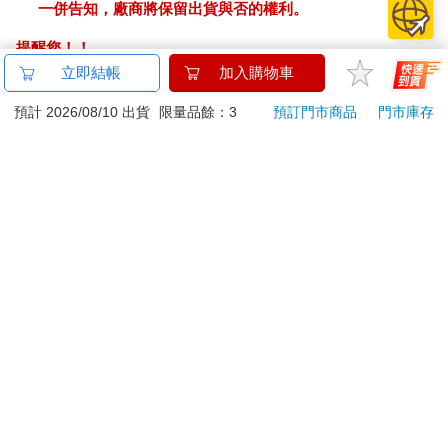
一併告知，廠商將保留出貨與否的權利。
提醒您！！
金石堂及銀行均不會請您操作ATM! 如接獲電話要求您前往
立即結帳
加入購物車
ATM提款機，請不要聽從指示，以免受騙上當！
預計 2026/08/10 出貨
限量品餘：3
預訂門市商品
門市庫存
退換貨須知：
**提醒您，鑑賞期不等於試用期，退回商品須為全新狀態**
依據「消費者保護法」第19條及行政院消費者保護處公告之
「通訊交易解除權合理例外情事適用準則」，以下商品購買
後，除商品本身有瑕疵外，將不提供7天的猶豫期：
易於腐敗、保存期限較短或解約時即將逾期。（如：生
鮮食品）
依消費者要求所為之客製化給付。（客製化商品）
報紙、期刊或雜誌。（含MOOK、外文雜誌）
經消費者拆封之影音商品或電腦軟體。
非以有形媒介提供之數位內容或一經提供即為完成之線
上服務，經消費者事先同意始提供。（如：電子書、電
子雜誌、下載版軟體、虛擬商品…等）
已拆封之個人衛生用品。（如：內衣褲、刮鬍刀、除毛