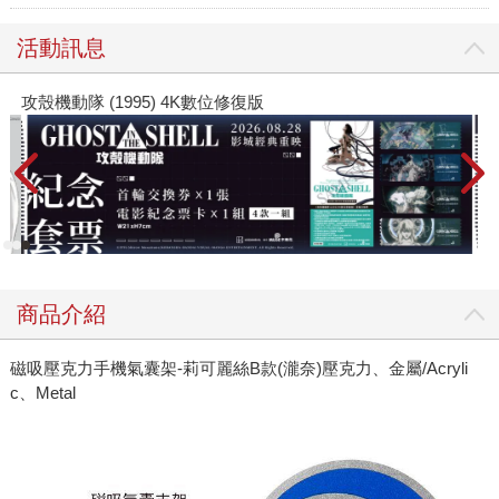
活動訊息
攻殼機動隊 (1995) 4K數位修復版
商品介紹
磁吸壓克力手機氣囊架-莉可麗絲B款(瀧奈)壓克力、金屬/Acryli
c、Metal