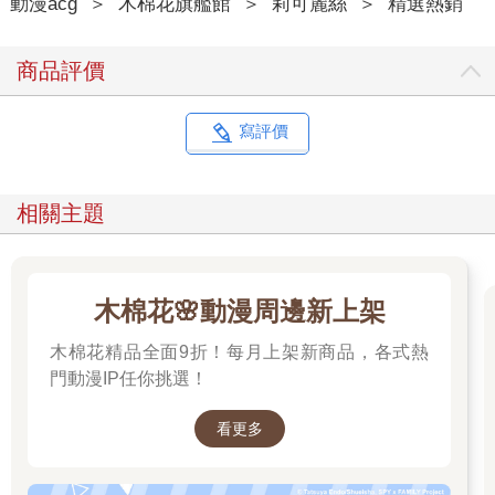
動漫acg
＞
木棉花旗艦館
＞
莉可麗絲
＞
精選熱銷
商品評價
寫評價
相關主題
木棉花🌸動漫周邊新上架
木棉花精品全面9折！每月上架新商品，各式熱
門動漫IP任你挑選！
看更多