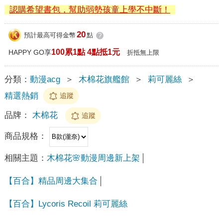
認購希望書包，幫助弱勢孩童上學不中斷！
20
預計最高可得金幣
點
?
100累1點 4點抵1元
HAPPY GO享
折抵無上限
分類：
動漫acg
＞
木棉花旗艦館
＞
莉可麗絲
＞
精選熱銷
追蹤
品牌：
木棉花
追蹤
商品規格：
相關主題：
木棉花🌸動漫周邊新上架
【百合】精品周邊大集合
【百合】Lycoris Recoil 莉可麗絲