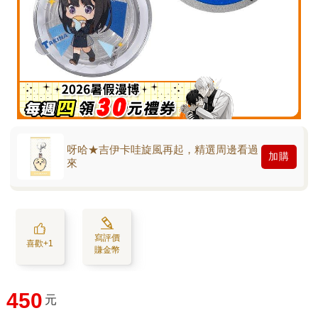
呀哈★吉伊卡哇旋風再起，精選周邊看過
加購
來
寫評價
喜歡+1
賺金幣
450
元