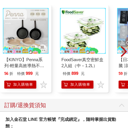
【KINYO】Penna系
FoodSaver真空密鮮盒
【日本
列-輕量高效導熱不沾
2入組（中－1.2L）
騰 
平煎鍋30cm
涼感
999
899
56
折
特價
元
特價
元
59
折
巾 
毛巾
加入購物車
加入購物車
訂購/退換貨須知
加入金石堂 LINE 官方帳號『完成綁定』，隨時掌握出貨動
態：