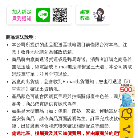
商品運送說明：
本公司所提供的產品配送區域範圍目前僅限台灣本島。注
意！收件地址請勿為郵政信箱。
商品將由廠商透過貨運或是郵局寄送。消費者訂購之商品若
無法送達，經電話或 E-mail無法聯繫逾三天者，本公司將取
消該筆訂單，並且全額退款。
當廠商出貨後，您會收到E-mail出貨通知，您也可透過【
訂
單查詢
】確認出貨情況。
產品顏色可能會因網頁呈現與拍攝關係產生色差，圖片僅供
參考，商品依實際供貨樣式為準。
如果是大型商品（如：傢俱、床墊、家電、運動器材等）及
需安裝商品，請依商品頁面說明為主。訂單完成收款確認
後，出貨廠商將會和您聯繫確認相關配送等細節。
偏遠地區、樓層費及其它加價費用，皆由廠商於約定配送時