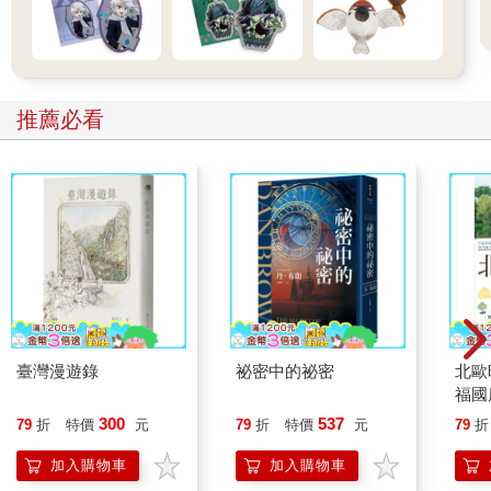
推薦必看
臺灣漫遊錄
祕密中的祕密
北歐
福國
300
537
79
折
特價
元
79
折
特價
元
79
折
加入購物車
加入購物車