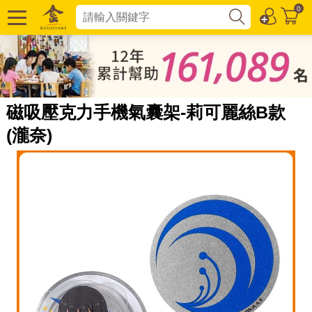
0
磁吸壓克力手機氣囊架-莉可麗絲B款
(瀧奈)