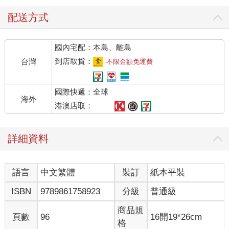
自己一定能改變。即使如此，坐在書桌前還是無法集中精神，甚
至會氣到忍不住丟筆。剛開始就是一直重複這樣的狀況。
配送方式
我發現自己的專注力比其他人差，所以沒有選擇埋頭苦讀，而是
查了很多心理學和腦科學的專業書籍，研究如何培養專注力。
國內宅配：本島、離島
跌跌撞撞好長一段時間，才終於找到方法。
最後我完全沒有補習，靠自學考上了慶應義塾大學的理工學院。
到店取貨：
台灣
不限金額免運費
因為培養出極強的專注力，我的產能遠遠超越一般人。現在我每
天持續閱讀十至二十本書，同時擔任企業顧問、講座及研習課程
國際快遞：全球
的講師，並參與電視節目演出、上傳影片到影音分享平台
海外
niconico。
港澳店取：
現在的我，可以很有自信地說，我能比其他人更快、更有效率地
閱讀，吸收大量資訊，並將這些知識運用於工作上，獲得優異的
詳細資料
成績。
之所以有現在的成績，完全是專注力的效果。
@插標
語言
中文繁體
裝訂
紙本平裝
專注力是可以在最短時間內、最快學會的技能
培養專注力的過程中經歷了各種錯誤，但對我來說都是有意義
ISBN
9789861758923
分級
普通級
的。或許大家不像當時的我，可以花那麼多時間從零開始摸索。
大部分的人每天被工作、課業追著跑，就算有意願，也很難耗費
商品規
頁數
96
16開19*26cm
好幾年的時間研究專注力。
格
不過各位不必擔心，過去有許多優秀的科學家都曾發表關於專注