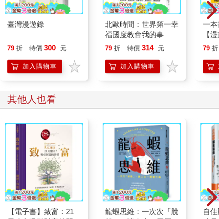
不論讀書或工作都一樣。每天埋頭苦讀十小時，或是熬夜寫企畫
書，只會降低你的效率。
臺灣漫遊錄
北歐時間：世界第一幸
一本
別再責備自己因為懶惰而無法專注。只要了解專注的運作機制，
福國度教會我的事
【漫
並採取適當的方法執行，就能在短時間內做出更好、更高品質的
行動
300
314
79
折
特價
元
79
折
特價
元
79
折
成績。
開關
古羅馬哲學家塞內卡曾經說過這樣的話：
「行
加入購物車
加入購物車
「人生短暫。
學方
每個人終其一生被賦予的時間，就像轉瞬消逝的彩虹。
人生短暫。
其他人也看
讀了這本書，便沒有時間讀那本書。
人生只有短暫的三萬個日子。」
只要學會控制專注力，任何人都能改變時間的密度。
你會變得可以讀這本書，也可以讀那本書。
只要大家讀完本書並加以實踐，就會發現自己的人生密度是以往
的好幾倍。
培養出的專注力，將成為改變一生的利器，讓你的人生隨心所
欲。
第1章 自由駕馭專注力的三個原則
【電子書】致富：21
龍蝦思維：一次次「脫
自住
原則1：專注力高的人懂得如何鍛鍊