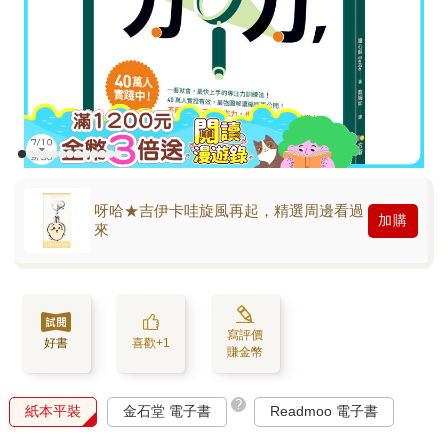
呀哈★吉伊卡哇旋風再起，精選周邊看過
加購
來
寫評價
好書
喜歡+1
賺金幣
?
紙本平裝
金石堂 電子書
Readmoo 電子書