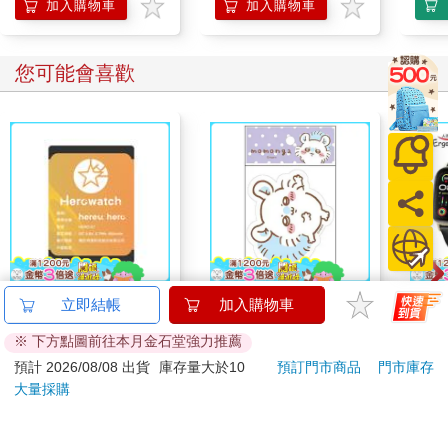
前額葉被認為是大腦的指揮中心，讓我們具備人類的特質，也是
加入購物車
加入購物車
思想與創造力的來源。
進化的過程中，人類的前額葉變得越來越大，也因此擁有其他動
物沒有的能力。
您可能會喜歡
這個能力就是「意志力」，控制思想和情緒的能力。
意志力就像前額葉的體力。如同電玩角色受到敵人攻擊時血條會
變低一樣，人類的意志力總量是有限的，隨著使用得越多，總量
便會逐漸減少。
不過，只要有品質良好的睡眠、攝取均衡的飲食，就能持續補充
意志力（參考第二章）。
意志力有兩個特徵：
意志力的總量是有限的，會因為專注力而逐漸減少。
意志力的來源只有一個。
特別重要的是第二點，意志力的來源只有一個。
【hereu】hero專屬替
吉伊卡哇 造型貼紙-紫
Ergot
立即結帳
加入購物車
很多人以為工作或日常生活中，在不同情境下使用的是不同的意
換電池
2.
志力，但其實這是錯誤的觀念。
※ 下方點圖前往本月金石堂強力推薦
490
67
特價
元
96
折
特價
元
1590
預計 2026/08/08 出貨
庫存量大於10
預訂門市商品
門市庫存
第2章 培養高專注力的七個引擎
大量採購
加入購物車
加入購物車
引擎1 [環境]：打造一個置身其中即可專注的環境
了解色彩的功用，引導自己朝著期望的方向前進