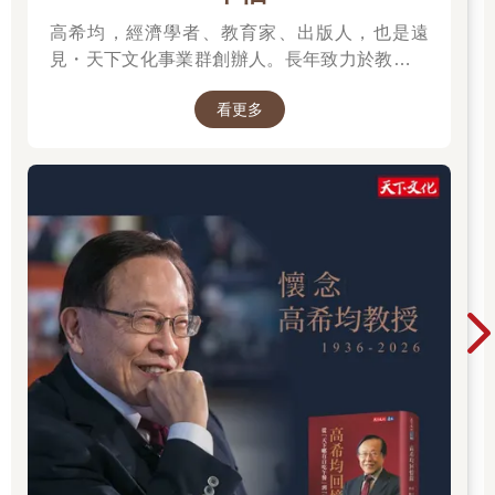
學會先篩選該做的事，並將注意力放在重點，從此就知道如何控
高希均，經濟學者、教育家、出版人，也是遠
制自己的專注力。於是，同樣一個小時，我可以處理事情的
見・天下文化事業群創辦人。長年致力於教育、
「量」，比之前明顯多了更多。
出版與知識傳播，將「天下哪有白吃的午餐」、
每個人的一天都只有二十四小時，這是上天賦予人類最平等的資
看更多
產。但只要你能夠自由控制專注力，二十四小時可以完成的事情
「讀一流書，做一流人」等觀念帶入台灣社會。
就會產生壓倒性的差距。
從學術研究到創辦媒體與出版事業，他始終關注
在短時間內學習大量知識，並在短時間內產出高品質的成果，代
台灣發展與世界趨勢，期許以閱讀開拓視野、以
表你可以大幅壓縮學習或工作時間。因此，一天就能發揮一般上
觀念推動進步。一生著述豐富，持續為社會引進
班族平均需要六個月才能達到的生產力。
新知，也留下跨越世代的思想影響。
實際上，我一天閱讀二十本書，簡單換算一下，產能約是普通人
的兩百倍（成年上班族一個月的平均閱讀量是三本）。
只要學會專注，就能在短時間內完成工作和學習，不但提升工作
表現和成績，省下的時間還能豐富個人生活。
不管再忙、再累都能發揮專注力的祕密
而且，只要學會控制自己的專注力，就算疲累也能保持專心。
許多人藉由「自動化」和「習慣化」等方法來維持專注力，像是
連續加班之餘，還能輕鬆為我們解決問題的公司主管，或是在連
續賽事中仍然保持絕佳狀態的運動員，都是如此。他們即使在疲
累的狀態下，工作表現也不會受到影響。