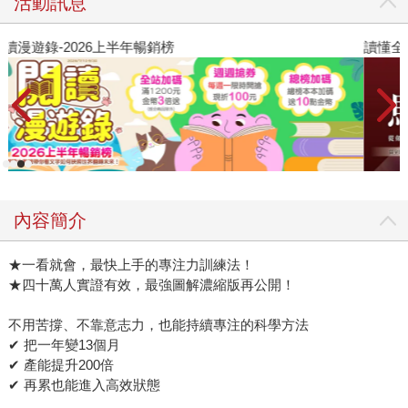
活動訊息
讀懂全球首富極限思維
2
內容簡介
★一看就會，最快上手的專注力訓練法！
★四十萬人實證有效，最強圖解濃縮版再公開！
不用苦撐、不靠意志力，也能持續專注的科學方法
✔ 把一年變13個月
✔ 產能提升200倍
✔ 再累也能進入高效狀態