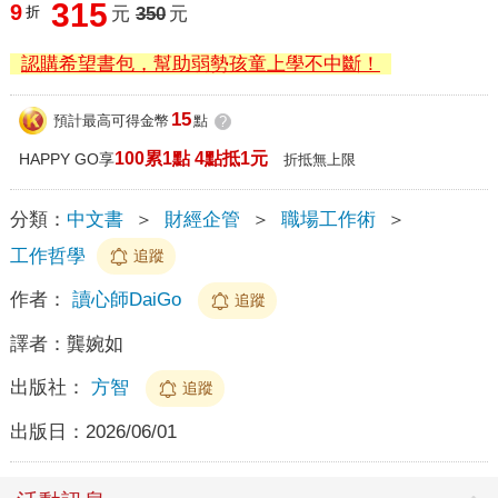
315
9
折
元
350
元
認購希望書包，幫助弱勢孩童上學不中斷！
15
預計最高可得金幣
點
?
100累1點 4點抵1元
HAPPY GO享
折抵無上限
分類：
中文書
＞
財經企管
＞
職場工作術
＞
工作哲學
追蹤
作者：
讀心師DaiGo
追蹤
譯者：
龔婉如
出版社：
方智
追蹤
出版日：
2026/06/01