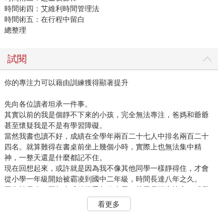
時間術四：艾維利時間管理法
時間術五：在行程中留白
總整理
試閱
你的專注力可以藉由訓練獲得顯著提升
先向各位讀者坦承一件事。
其實以前的我是個靜不下來的小孩，完全無法專注，爸媽和爺爺
甚至懷疑我是不是有學習障礙。
當然我書也讀不好，成績在全學年兩百二十七人中排名兩百二十
四名。就算難得在書桌前坐上幾個小時，實際上也無法集中精
神，一整天還是什麼都記不住。
現在回想起來，或許就是因為我不像其他同學一樣靜得住，才會
從小學一年級開始被霸凌到國中二年級，時間長達八年之久。
因為被霸凌，再加上成績幾乎都吊車尾，某天我下定決心：「我
要開始讀書，改變自己。」
看更多
剛開始當然很不順利，但我決心要讓大家知道我的實力，也相信