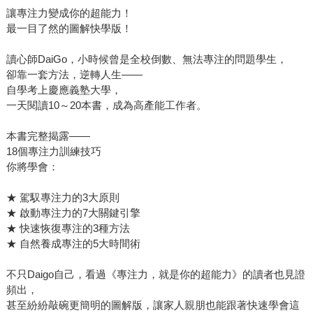
讓專注力變成你的超能力！
最一目了然的圖解快學版！
讀心師DaiGo，小時候曾是全校倒數、無法專注的問題學生，
卻靠一套方法，逆轉人生——
自學考上慶應義塾大學，
一天閱讀10～20本書，成為高產能工作者。
本書完整揭露——
18個專注力訓練技巧
你將學會：
★ 駕馭專注力的3大原則
★ 啟動專注力的7大關鍵引擎
★ 快速恢復專注的3種方法
★ 自然養成專注的5大時間術
不只Daigo自己，看過《專注力，就是你的超能力》的讀者也見證
頻出，
甚至紛紛敲碗更簡明的圖解版，讓家人親朋也能跟著快速學會這