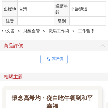
力的各項研究結果。
適讀年
出版地
台灣
全齡適讀
我將以這些研究結果為參考，加上親自實驗，為各位介紹提升專
齡
注力的各種方法。
注音
級別
專注力不是與生俱來的天賦。你的專注力可以藉由訓練獲得顯著
提升。
中文書
＞
財經企管
＞
職場工作術
＞
工作哲學
提升專注力，一年變成十三個月
假如有一個人和你在相同業界，卻可以比你用更短的時間做好工
商品評價
作、順利升官，並且有很好的表現。
你和這個人之間的「差別」到底是什麼？
或許你會說是天賦不同吧。但其實，這世界上根本沒有那麼多絕
寫評價
頂聰明的天才。也有可能是這個人私底下花很多時間處理公務，
只是表現出游刃有餘的樣子。
這之間的差別不是天賦。小時候因為注意力散漫而讓老師、爸媽
相關主題
傷透腦筋的我，和現在的我，都是同一個人。
學會如何控制專注力，你的人生密度就會是別人的好幾倍
能不能在短時間內做出好成績，差異就在於找到發揮專注力的方
懷念高希均・從白吃午餐到和平
法。
幸福
以前身邊所有事物都會分散我的注意力，讓我無法專心。後來我