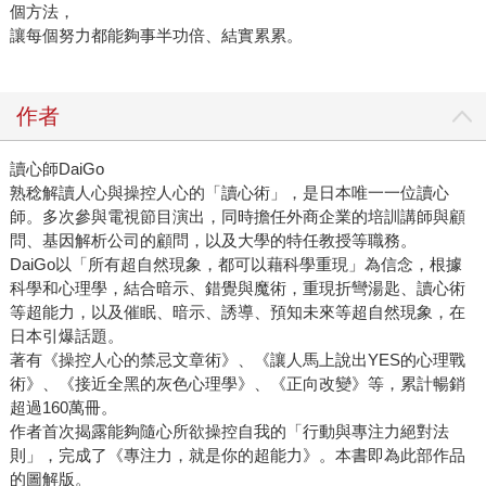
個方法，
讓每個努力都能夠事半功倍、結實累累。
作者
讀心師DaiGo
熟稔解讀人心與操控人心的「讀心術」，是日本唯一一位讀心
師。多次參與電視節目演出，同時擔任外商企業的培訓講師與顧
問、基因解析公司的顧問，以及大學的特任教授等職務。
DaiGo以「所有超自然現象，都可以藉科學重現」為信念，根據
科學和心理學，結合暗示、錯覺與魔術，重現折彎湯匙、讀心術
等超能力，以及催眠、暗示、誘導、預知未來等超自然現象，在
日本引爆話題。
著有《操控人心的禁忌文章術》、《讓人馬上說出YES的心理戰
術》、《接近全黑的灰色心理學》、《正向改變》等，累計暢銷
超過160萬冊。
作者首次揭露能夠隨心所欲操控自我的「行動與專注力絕對法
則」，完成了《專注力，就是你的超能力》。本書即為此部作品
的圖解版。