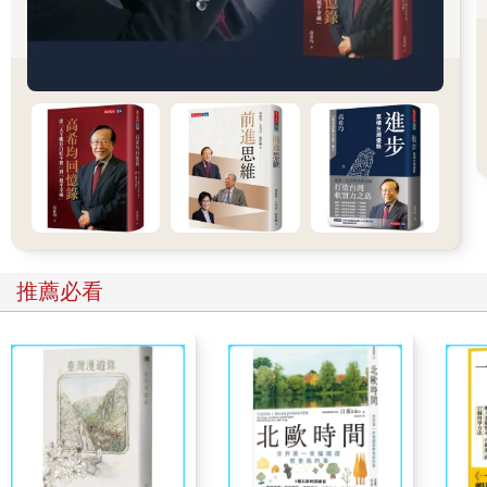
舉例來說，同樣是打高爾夫球，職業選手與一般人之間最大的差
異，在於打球時不需要思考「要站哪裡？」或是「再向左邊踏一
步」等細節。職業選手藉由無數次的反覆練習，已經將正確的揮
桿動作內化為自然反應。
因此他們才能達到完全無須思考，只靠反射動作就能揮桿的境
界，也因此能花更多時間專注於擬定比賽策略、思考如何進攻。
當我們專注的時候，主要會用到大腦的前額葉，而當這個行為內
化成習慣之後，就會改由小腦執行任務。
接下來會發生什麼事呢？
任務轉交給小腦之後，前額葉的負擔會瞬間變輕，進而延長專注
的時間。而且習慣性的動作不需要高度專注就能自動完成，因此
旁人往往會誤以為你在疲累的狀態下仍然能保持高度專注。
推薦必看
透過習慣化，控管專注力的前額葉，便可全力投入於學習新的習
慣。
適應了這樣的循環之後，專注力就會獲得顯著提升。
「明明得好好念書準備檢定考試，但下班回到家之後根本提不起
勁讀書」、「工作旺季的時期，坐在辦公室卻根本無法專注」，
如果你也有這樣的煩惱，一定要繼續閱讀本書，絕對能幫助你成
為疲累狀態下仍能自動保持專注的人。
想要培養出終極專注力，最重要的關鍵就在於每次只專心於一件
事，並將其逐一養成習慣。