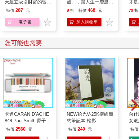
天建立吸引財富的習慣
殼」，讓人生一層層升
才是
【《祕密》作者最新公
級
格局
287
468
「專注力取決於天生的資質和耐性」是天大的謊言
特價
元
9
折
特價
元
79
折
開】
給你
大部分人都以為「專注力＝天生的資質」，這是一般人對專注力
電子書
加入購物車
最嚴重的錯誤認知。
前言也提到，具備專注力的人，之所以和無法專心的人有如此大
的差異，關鍵在於是否能了解並持續練習提升專注力。
您可能也需要
但是大部分的人都不知道這個事實。
我在擔任企業教育訓練或學生研討會的講師時，經常有學員問到
「工作或讀書沒有效率怎麼辦？」等問題。這樣的人大多是因為
無法順利啟動引擎，以至於遲遲無法開始，才需要加班或拖拖拉
拉K書到深夜，無法順利發揮專注力，浪費了人生的寶貴時間。
小時候的我，也因為欠缺專注力而被懷疑是不是有學習障礙。
後來我認真研究各種理論並加以執行，現在已經能自由控制自己
的專注力，一天能讀十至二十本書。
其實，專注力是可以「培養」的。只要了解正確的理論，並加以
練習，任何人都能自由地控制專注力。
卡達CARAN D'ACHE
NEW拾光V-25K橫線簡
向什
專注力來自前額葉產生的意志力
849 Paul Smith 原子筆
約筆記本-松影
女魅
培養專注力之前，必須先了解專注力從何而來。
ED.5 條紋銀
2560
240
特價
元
特價
元
特價
專注力來自前額葉，位置約在額頭後方兩到三公分處。