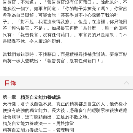
告長官，不知道」，「報告長官沒有任何藉口」。除此以外，不
能多說一個字。如軍官問道：「你的鞋子算擦亮了嗎？」你當然
希望為自己辯解，可能會說「某某學員不小心踩髒了我的鞋
子」、「對不起，我還沒來得及擦」。但是，在這裡，你只能回
答「報告長官，不是」。如果長官再問「為什麼」，唯一的回答
只有：「報告長官，沒有任何藉口」。軍官要的只是結果，而不
是喋喋不休、令人厭煩的辯解。
當我們做錯事時，不找藉口，而是積極尋找補救辦法。要像西點
精英一樣大聲喊出：「報告長官，沒有任何藉口！」
目錄
第一章 精英自立能力養成課
天行健，君子以自強不息。真正的精英都是自立的人，他們從小
便擁有較強的獨立能力。長大後，憑藉多年的經驗累積很快適應
社會競爭，進而脫穎而出，立足於不敗之地。
精英自立能力養成法一－－勇於擔當
精英自立能力養成法二－－管理時間