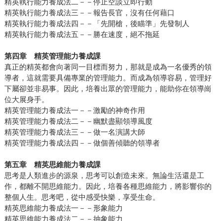
精英執行能力養成法二－－停止空談立即行動
精英執行能力養成法三－－報告長官，沒有任何藉口
精英執行能力養成法四－－「先開槍，後瞄準」先發制人
精英執行能力養成法五－－勝在速度，絕不拖延
第四章 精英管理能力養成課
真正的精英都會向著同一目標而努力，那就是成為一名優秀的領
導者，這就需要具備專業的管理能力。而成為領導容易，管理好
下屬卻並非易事。因此，培養出眾的管理能力，能助你在領導崗
位大展身手。
精英管理能力養成法一－－激勵的神奇作用
精英管理能力養成法二－－幽默盡顯領導風度
精英管理能力養成法三－－做一名演講大師
精英管理能力養成法四－－做個善傾聽的領導者
第五章 精英思維能力養成課
思考是人類進步的源泉，思考可以創造未來。無論生活還是工
作，都離不開思維能力。因此，培養各種思維能力，將影響你的
整個人生。思考吧，從中感受快樂，享受生命。
精英思維能力養成法一－－形象能力
精英思維能力養成法二－－抽象能力