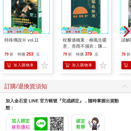
特殊傳說Ⅲ vol.11
杖藜過橋東：柳風生暖
請解
意、杏雨不濕衣；陳亮
恭談以心轉境的適齡漫
253
379
79
折
特價
元
79
折
特價
元
79
折
想
加入購物車
加入購物車
訂購/退換貨須知
加入金石堂 LINE 官方帳號『完成綁定』，隨時掌握出貨動
態：