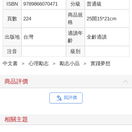
ISBN
9789866070471
分級
普通級
商品規
頁數
224
25開15*21cm
格
適讀年
出版地
台灣
全齡適讀
齡
注音
級別
中文書
＞
心理勵志
＞
勵志小品
＞
實踐夢想
商品評價
寫評價
相關主題