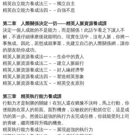
精英自立能力養成法三－－獨立自主
精英自立能力養成法四－－自強不息
第二章 人際關係決定一切——精英人脈資源養成課
決定一個人成敗的不是能力，而是關係！此話乍看之下讓人不
解，不過仔細琢磨後就能明白。現實生活中，沒有人脈，你將一
事無成。因此，若想成就事業，先建立自己的人際關係網，讓你
的朋友助你成功。
精英人脈資源養成法一－－生命中的貴人
精英人脈資源養成法二－－建立人脈銀行
精英人脈資源養成法三－－好人緣經濟學
精英人脈資源養成法四－－塑造精英形象
精英人脈資源養成法五－－精英交友原則
第三章 精英執行能力養成課
行動力才是制勝的關鍵！在別人還在猶豫不決時，馬上行動，你
便能跑在眾人的前面。面對機會，以敏銳的行動抓住它，這是成
功的第一步。然後以超強的執行力去完成任務，你就能受到上司
的青睞，繼而獲得升職的機會。
精英執行能力養成法一－－展現超強的執行力