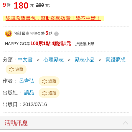
180
9
折
元
200
元
認購希望書包，幫助弱勢孩童上學不中斷！
5
預計最高可得金幣
點
?
100累1點 4點抵1元
HAPPY GO享
折抵無上限
分類：
中文書
＞
心理勵志
＞
勵志小品
＞
實踐夢想
追蹤
作者：
呂齊弘
追蹤
出版社：
讀品
追蹤
出版日：
2012/07/16
活動訊息