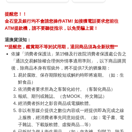
提醒您！！
金石堂及銀行均不會請您操作ATM! 如接獲電話要求您前往
ATM提款機，請不要聽從指示，以免受騙上當！
退換貨須知：
**提醒您，鑑賞期不等於試用期，退回商品須為全新狀態**
依據「消費者保護法」第19條及行政院消費者保護處公告之
「通訊交易解除權合理例外情事適用準則」，以下商品購買
後，除商品本身有瑕疵外，將不提供7天的猶豫期：
易於腐敗、保存期限較短或解約時即將逾期。（如：生
鮮食品）
依消費者要求所為之客製化給付。（客製化商品）
報紙、期刊或雜誌。（含MOOK、外文雜誌）
經消費者拆封之影音商品或電腦軟體。
非以有形媒介提供之數位內容或一經提供即為完成之線
上服務，經消費者事先同意始提供。（如：電子書、電
子雜誌、下載版軟體、虛擬商品…等）
已拆封之個人衛生用品。（如：內衣褲、刮鬍刀、除毛