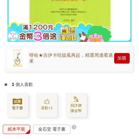
呀哈★吉伊卡哇旋風再起，精選周邊看過
加購
來
★
1
個人喜歡
寫評價
電子書
喜歡+1
賺金幣
?
紙本平裝
金石堂 電子書