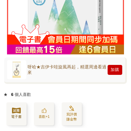
呀哈★吉伊卡哇旋風再起，精選周邊看過
加購
來
★
6
個人喜歡
寫評價
電子書
喜歡+1
賺金幣