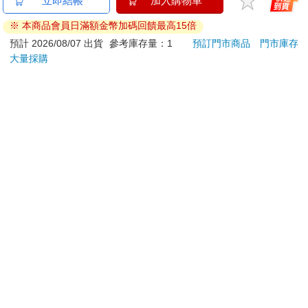
立即結帳
加入購物車
鍵盤滑鼠組 SPT6254
之空女學院學園偶像俱
（全
※ 本商品會員日滿額金幣加碼回饋最高15倍
樂部 Bloom Garden
379
3499
特價
元
特價
元
特價
499
Party蓮之空預售大套
預計 2026/08/07 出貨
參考庫存量：1
預訂門市商品
門市庫存
組
大量採購
加入購物車
加入購物車
訂購/退換貨須知
加入金石堂 LINE 官方帳號『完成綁定』，隨時掌握出貨動
態：
提醒您！！
金石堂及銀行均不會請您操作ATM! 如接獲電話要求您前往
ATM提款機，請不要聽從指示，以免受騙上當！
退換貨須知：