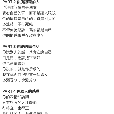
PART 2
你所認識的人
也許你該換的是朋友
要看自己的背，而不是讓人狼狽
你的情緒是自己的，還是別人的
多連結，不打死結
不管你抱怨誰，罵的都是自己
你的情感帳戶存款多少？
PART 3
你説的每句話
你說別人的話，其實在說自己
口是門，應該把它關好
你也是催眠師
你說的，就是你所求的
我在你面前很想當一個淑女
多灑香水，少潑冷水
PART 4
你給人的感覺
你的表情和語調
只有夠強的人才能弱
行得直，坐得正
會說話的人，必然是聽話高手