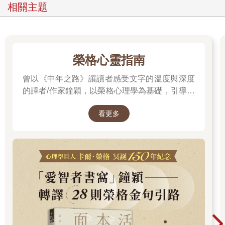
相關主題
榮格心靈指南
曾以《中年之路》讓讀者感受文字的溫度與深度
的譯者/作家鐘穎，以榮格心理學為基礎，引導你
探索內在衝突與自我認識。在忙碌與外界期待之
看更多
間，你是否忘了真正的自己？文字溫柔卻不逃避
現實，每一章都像一面鏡子，映照出你未曾察覺
的自己……想知道如何開始這段心靈旅程嗎？