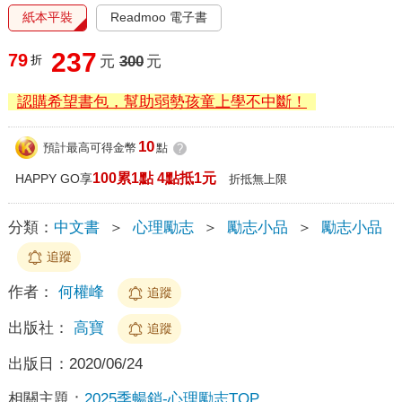
紙本平裝
Readmoo 電子書
237
79
折
元
300
元
認購希望書包，幫助弱勢孩童上學不中斷！
10
預計最高可得金幣
點
?
100累1點 4點抵1元
HAPPY GO享
折抵無上限
分類：
中文書
＞
心理勵志
＞
勵志小品
＞
勵志小品
追蹤
作者：
何權峰
追蹤
出版社：
高寶
追蹤
出版日：
2020/06/24
相關主題：
2025季暢銷-心理勵志TOP