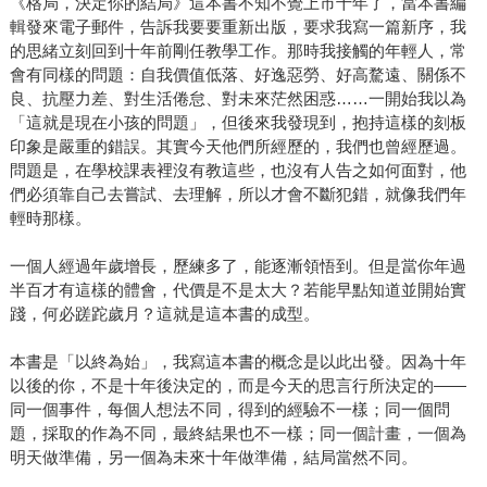
《格局，決定你的結局》這本書不知不覺上市十年了，當本書編
輯發來電子郵件，告訴我要要重新出版，要求我寫一篇新序，我
的思緒立刻回到十年前剛任教學工作。那時我接觸的年輕人，常
會有同樣的問題：自我價值低落、好逸惡勞、好高騖遠、關係不
良、抗壓力差、對生活倦怠、對未來茫然困惑……一開始我以為
「這就是現在小孩的問題」，但後來我發現到，抱持這樣的刻板
印象是嚴重的錯誤。其實今天他們所經歷的，我們也曾經歷過。
問題是，在學校課表裡沒有教這些，也沒有人告之如何面對，他
們必須靠自己去嘗試、去理解，所以才會不斷犯錯，就像我們年
輕時那樣。
一個人經過年歲增長，歷練多了，能逐漸領悟到。但是當你年過
半百才有這樣的體會，代價是不是太大？若能早點知道並開始實
踐，何必蹉跎歲月？這就是這本書的成型。
本書是「以終為始」，我寫這本書的概念是以此出發。因為十年
以後的你，不是十年後決定的，而是今天的思言行所決定的——
同一個事件，每個人想法不同，得到的經驗不一樣；同一個問
題，採取的作為不同，最終結果也不一樣；同一個計畫，一個為
明天做準備，另一個為未來十年做準備，結局當然不同。