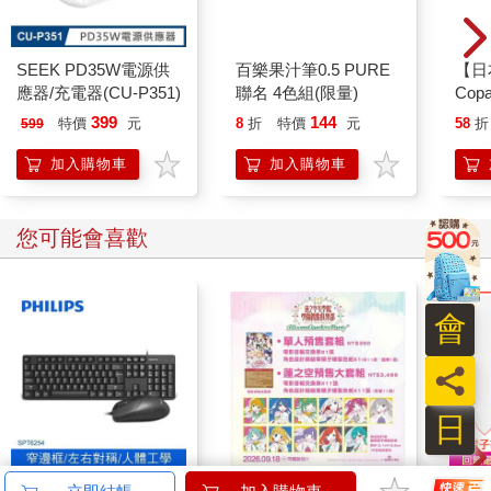
SEEK PD35W電源供
應器/充電器(CU-P351)
399
144
特價
元
8
折
特價
元
58
折
599
加入購物車
加入購物車
您可能會喜歡
會
員
日
PHILIPS 飛利浦 有線
劇場版 Love Live！蓮
連同