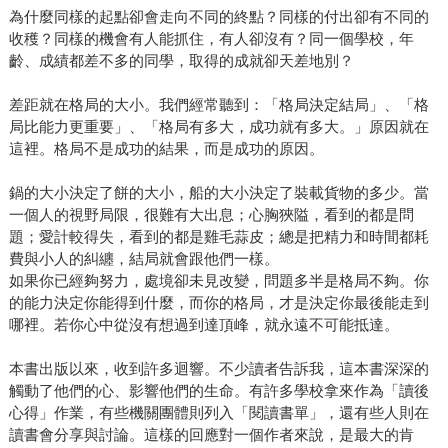
為什麼同樣的起點卻會走向不同的終點？同樣的付出卻有不同的
收穫？同樣的機會有人能抓住，有人卻沒有？同一個學校，年
齡、成績都差不多的同學，取得的成就卻天差地別？
差距就在格局的大小。我們經常聽到：「格局決定結局」、「格
局比能力更重要」、「格局有多大，成功就有多大。」原因就在
這裡。格局不是成功的結果，而是成功的原因。
鍋的大小決定了餅的大小，船的大小決定了裝載貨物的多少。當
一個人的視野局限，很難有大出息；心胸狹隘，看到的都是問
題；愛計較得失，看到的都是雞毛蒜皮；總是把精力和時間都耗
費與小人的糾纏，結局就會跟他們一樣。
如果你已經夠努力，處境卻未見改變，問題多半是格局不夠。你
的能力決定你能得到什麼，而你的格局，才是決定你最後能走到
哪裡。若你心中從沒有想過到達頂峰，就永遠不可能抵達。
本書出版以來，收到許多迴響。不少讀者告訴我，這本書深深的
觸動了他們的心、影響他們的生命。有許多學校拿來作為「讀後
心得」作業，有些機關團體則列入「閱讀書單」，還有些人則在
讀書會分享與討論。這樣的回應對一個作者來說，是最大的肯