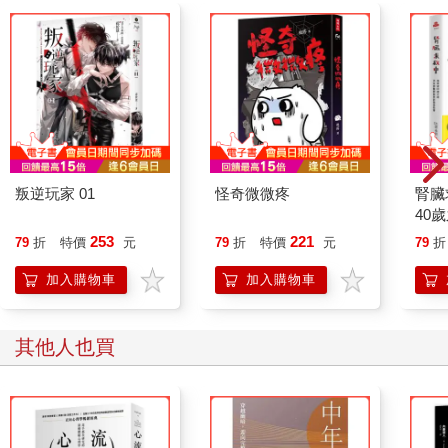
叛逆玩家 01
怪奇微微疼
腎臟
40
就告
253
221
79
折
特價
元
79
折
特價
元
79
折
加入購物車
加入購物車
其他人也買