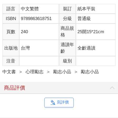
語言
中文繁體
裝訂
紙本平裝
ISBN
9789863618751
分級
普通級
商品規
頁數
240
25開15*21cm
格
適讀年
出版地
台灣
全齡適讀
齡
注音
級別
中文書
＞
心理勵志
＞
勵志小品
＞
勵志小品
商品評價
寫評價