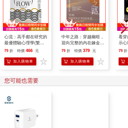
心流：高手都在研究的
中年之路：穿越幽暗，
看穿
最優體驗心理學(繁體
迎向完整的內在鍊金之
示心
中文唯一全譯本,三版)
旅
家證
466
379
79
折
特價
元
79
折
特價
元
79
折
的5
加入購物車
加入購物車
您可能也需要
百樂果汁筆0.5 PURE
【日本
聯名 4色組(限量)
Cop
小煎
鍋 