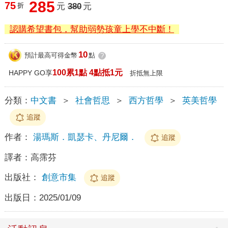
285
75
折
元
380
元
認購希望書包，幫助弱勢孩童上學不中斷！
10
預計最高可得金幣
點
?
100累1點 4點抵1元
HAPPY GO享
折抵無上限
分類：
中文書
＞
社會哲思
＞
西方哲學
＞
英美哲學
追蹤
作者：
湯瑪斯．凱瑟卡、丹尼爾．
追蹤
譯者：
高霈芬
出版社：
創意市集
追蹤
出版日：
2025/01/09