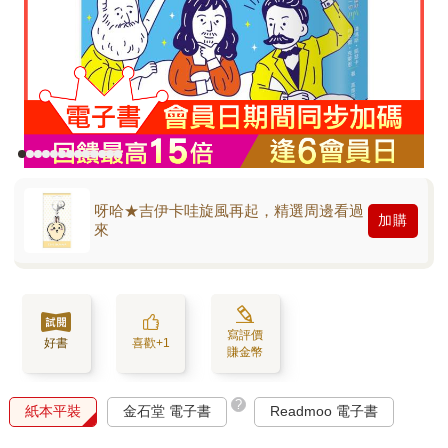
呀哈★吉伊卡哇旋風再起，精選周邊看過
加購
來
寫評價
好書
喜歡+1
賺金幣
?
紙本平裝
金石堂 電子書
Readmoo 電子書