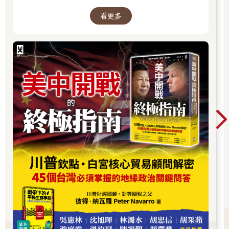
育賽事。最重要的是，每天晚餐後要盡可能地滿足他的各種需
看更多
要。如果妳能天天如實做到上述幾點，持續六個月，莫瑞斯就可
以完全恢復健康。」
回家的路上，莫瑞斯問米莉：「醫生怎麼說？」
「醫生說你要死了。」
某方面來說，聽到米莉如此談論死亡，讓這一切稍微輕鬆了一
些。笑話之所以好笑，是因為除了有爆點的哏之外，還可以緩解
焦慮。這也是為什麼很多笑話的內容都和性或死亡有關，因為這
兩個議題時常令人嚇到尿褲子。
好家在，我們手邊有很多笑話。
其實我們也發現笑話頗能用來解釋一些普遍的哲學概念，也出版
了一本相關書籍。那麼，笑話是否也能釐清關於生死、有無
（Being and Non-Being）、永生和永死這類的哲學概念呢？釐清
這些概念的同時，是否也可以減輕我們對死亡的焦慮呢？
當然可以！
這是好事，因為我倆也都到了該正視死亡的年紀（我們都滿了
《聖經》裡說的「七十歲年日」），也該是時候開始思考偉大哲
學家對於死亡的看法了，這時候確實會需要來點輕鬆的笑料。我
們會撬開死亡這個議題的棺材蓋，不僅探討死亡本身，也討論死
亡的前身：「生命」，以及死亡之後的事：「幸福的來生」。