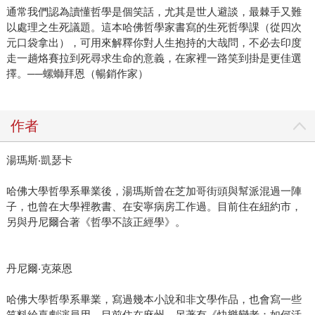
通常我們認為讀懂哲學是個笑話，尤其是世人避談，最棘手又難
以處理之生死議題。這本哈佛哲學家書寫的生死哲學課（從四次
元口袋拿出），可用來解釋你對人生抱持的大哉問，不必去印度
走一趟烙賽拉到死尋求生命的意義，在家裡一路笑到掛是更佳選
擇。──螺螄拜恩（暢銷作家）
作者
湯瑪斯‧凱瑟卡
哈佛大學哲學系畢業後，湯瑪斯曾在芝加哥街頭與幫派混過一陣
子，也曾在大學裡教書、在安寧病房工作過。目前住在紐約市，
另與丹尼爾合著《哲學不該正經學》。
丹尼爾‧克萊恩
哈佛大學哲學系畢業，寫過幾本小說和非文學作品，也會寫一些
笑料給喜劇演員用。目前住在麻州，另著有《快樂變老：如何活