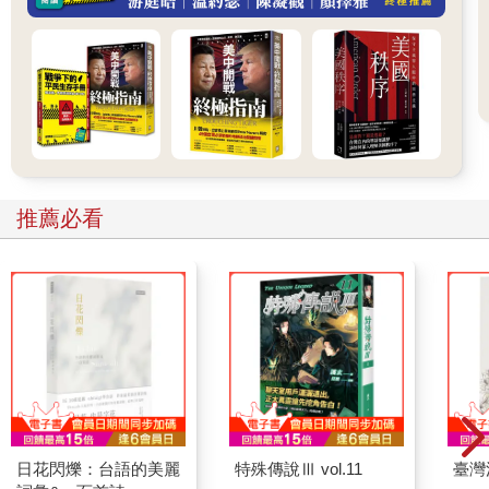
就讓我們來抽絲剝繭吧！首先，我們會探討文明社會孕育出的各
種逃避死亡的方法，特別是從歷久不衰的宗教角度來切入。具體
來說，我們會討論到佛洛伊德（Sigmund Freud）的人類宗教（以
及混亂）發展理論，因為他的相關論點支持了人類對長生不老的
幻想。
接下來，我們會看到十九世紀北歐哲學家的看法（不知道為什麼
地中海沿岸沒有探討死亡的哲學家）。我們會拜訪悲觀的丹麥哲
學家索倫．齊克果（Søren Kierkegaard），齊克果認為要戰勝對
死亡的恐懼只有一個辦法，就是經歷死亡。對齊克果來說，人類
推薦必看
所有抗拒死亡的努力全是徒勞無功。要達到永生唯一的路，就是
自行把對「無」（nothingness）的恐懼消化掉。說得好啊，齊克
果！
然後，我們還要來看一臉正經的德國哲學家阿圖爾．叔本華
（Arthur Schopenhauer）有什麼話要說。叔本華基本上可說是
「Weltschmerz」（不負責翻譯：這世界讓我想吐）一詞的代言
人了。你可能會猜︰叔本華應該認為死亡極為痛苦，但事實上，
他雖對生命不怎麼感興趣，卻對死亡亦無感。叔本華寫道：「死
亡對個人而言沒有任何影響」，也就是說，「我們理應要對自己
的死無感」。
1
對死亡無感？這位大叔，你可真會安慰人，這下我們的焦慮指數
日花閃爍：台語的美麗
特殊傳說Ⅲ vol.11
臺灣
又更高了。快、快來個對死亡無感的相關笑話。