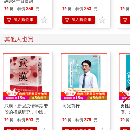
詞彙&一百首詩
歐列過世了，他的妻子麗娜請當地的報社發訃聞。報社櫃檯的男
356
253
79
折
特價
元
79
折
特價
元
79
折
子表達慰問之後，便問麗娜想對歐列說些什麼。
麗娜說：「你就寫『歐列死了』」。
加入購物車
加入購物車
男子覺得很困惑，說：「就這樣？妳對歐列一定還有其他想說的
吧？你們一起生活了五十年，還有了兒孫。如果是擔心費用的問
題，我們前八個字免費。」
其他人也買
「那好，」麗娜說：「那你寫『歐列死了，船隻出售』」。
探討死亡哲學時，可不能漏掉二十世紀的存在主義學者，這些學
者認為「不存在是存在的一部分」—兩者為一組，缺一不可。我
們會提到馬丁．海德格（Martin Heidegger）和尚—保羅．沙特
（Jean-Paul Sartre），這兩位哲學家對死亡皆採取正面迎擊的態
度。海德格認為唯有對死亡感到不安，人類才不會落入「平庸的
日常生活」（everydayness）中，這是一種狀態，在這種狀態中
的人不能算是真的活著，充其量只是活在一種可怕的幻覺裡。
沙特則要我們從另一個角度來思考死亡：只有像門釘這種本來就
沒有生命的東西，才不會對死亡感到不安。面對現實吧，學者所
武漢：新冠疫情早期階
向光前行
男性
言甚是。但在面對現實之前，我們必須先戰勝恐懼。
段的權威研究，中國體
僻、
所以現在先把生死的哲學理論放一邊，討論一種逃避死亡的普遍
制如何造成疫情失控蔓
「男
593
379
心態—一再告訴自己，我們會永遠活在認識的人的心中。這種逃
79
折
特價
元
79
折
特價
元
79
折
延，引發人類史上最嚴
掙扎
避死亡的策略，就是假設我們所愛的人，會產生某種可能存在，