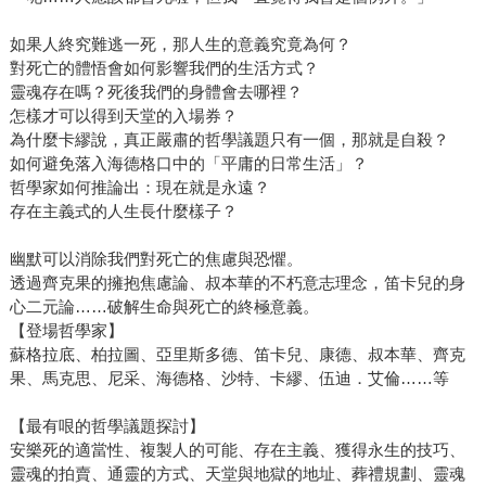
如果人終究難逃一死，那人生的意義究竟為何？
對死亡的體悟會如何影響我們的生活方式？
靈魂存在嗎？死後我們的身體會去哪裡？
怎樣才可以得到天堂的入場券？
為什麼卡繆說，真正嚴肅的哲學議題只有一個，那就是自殺？
如何避免落入海德格口中的「平庸的日常生活」？
哲學家如何推論出：現在就是永遠？
存在主義式的人生長什麼樣子？
幽默可以消除我們對死亡的焦慮與恐懼。
透過齊克果的擁抱焦慮論、叔本華的不朽意志理念，笛卡兒的身
心二元論……破解生命與死亡的終極意義。
【登場哲學家】
蘇格拉底、柏拉圖、亞里斯多德、笛卡兒、康德、叔本華、齊克
果、馬克思、尼采、海德格、沙特、卡繆、伍迪．艾倫……等
【最有哏的哲學議題探討】
安樂死的適當性、複製人的可能、存在主義、獲得永生的技巧、
靈魂的拍賣、通靈的方式、天堂與地獄的地址、葬禮規劃、靈魂