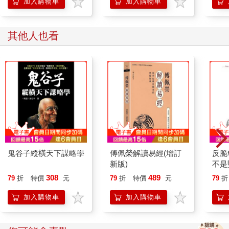
重公衛危機
能怎
加入購物車
加入購物車
也可能不存在的情感……
年邁的索爾．布魯躺在自己的床上，忽然聞到最愛的水果甜餅
味，味道還飄上了樓。他用僅存的一點餘力從床上起來，靠在牆
其他人也看
上，緩慢地離開臥室，兩手扶著樓梯欄杆，努力下樓。他上氣不
接下氣地倚在門框上，朝著廚房瞧去。
若不是胸口的劇烈疼痛，他早以為自己已經置身天堂了。廚房餐
桌上墊著許多餐巾紙，餐巾紙上擺著上百塊布魯最愛的點心。布
魯展開笑靨，這是他忠誠的妻子蘇菲替他做的最後一件貼心事，
希望他可以因此開開心心地離世。
布魯伸出顫抖的手，打算拿起一塊果餡卷。忽然，他被抹刀拍了
一下。
「不准碰，」蘇菲說：「那是替告別式預備的。」
我們可以由此再更進一步，深入探討二十世紀神學家保羅．田立
克（Paul Tillich）對「永遠是何時」提出的解答（結果答案是現
鬼谷子縱橫天下謀略學
傅佩榮解讀易經(增訂
反脆
在）。現在會一直不斷變成過去，所以現在是什麼呢？這真是個
新版)
不是
棘手的問題。
308
489
79
折
特價
元
79
折
特價
元
79
折
我們希望可以有些更具體、更紮實的死亡理論，所以接著要來研
究古希臘哲學家對靈魂永生的看法。不過，首先我們要弄清楚什
加入購物車
加入購物車
麼是靈魂（soul），靈魂和心靈（mind）有什麼不同，靈魂、心
靈又與身體（body）有什麼分別，而這三者和殭屍之間的差異又