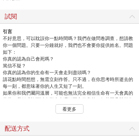
試閱
引言
不好意思，可以耽誤你一點時間嗎？我們在做問卷調查，想請教
你一個問題。只要一分鐘就好，我們也不會要你提供姓名。問題
如下：
你真的認為自己會死嗎？
篤信不疑？
你真的認為你的生命有一天會走到盡頭嗎？
請花點時間想想，無需立刻作答。只不過，在你思考時所逝去的
每一刻，都意味著你的人生又短了一刻。
如果你和我們屬同溫層，可能也無法完全相信生命有一天會真的
落幕。我們或許可以在概念上理解死亡的意義，但若要具體想像
自己的終結就不好說了。亞美尼亞裔美國作家威廉．沙羅伊
看更多
（William Saroyan）在他的訃聞中如此寫道：「人皆難逃一死，
但我一直深信我會是個例外。」
我想我們也都和他一樣。某方面來說，我們無法不去思考死亡這
配送方式
件事，就算再怎麼努力想要避免思考生死，這個問題還是會像打