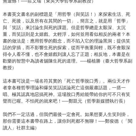
無遺憾！──莊文瑞（東吳大學哲學系副教授）
本書英文書名的副標題是「用哲學（與笑話！）來探索生活、死
亡、死後，以及所有在其間的一切」，簡言之，就是用「哲學」
與「笑話」來討論生與死的課題。但是哲學總是太艱深、太沉
重，而笑話則是太嬉戲、太輕浮，如何並用看似相反的兩者？本
書的做法是：應用哲學的觀念，而不陷入它的理論黑洞；提供笑
話的穿插，而不影響生死的探索，從而平衡重與輕，既不會艱深
得令人看不懂，也不會嬉戲到讓人忘了正題；相反地，本書是在
歡樂的智慧中為讀者舖陳生死的道理。──楊植勝（臺大哲學系副
教授）
這本書可說是一場名符其實的「死亡哲學脫口秀」。兩位天才作
者拿各種哲學理論和爆笑笑話談論死亡這個嚴肅話題，一搭一
唱、極其認真地惡搞死神。這場脫口秀給能帶給你的可不只有笑
聲而已喔。不怕死的就來吧！──鄭凱元（哲學新媒體執行長）
我們不一定活過，但我們最後一定會死。如果想要人生笑到掛，
那你需要這本書帶在路上，讓你到死都不無聊！──鄭俊德（「閱
讀人」社群主編）