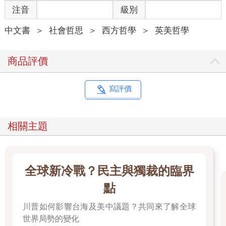
注音
級別
令人困惑的理論細節。例如：英國哲學家伯特蘭．羅素
（Bertrand Russell）是否混淆了『可能的必須』（possible
中文書
＞
社會哲思
＞
西方哲學
＞
英美哲學
necessity）和『必須的可能』（necessary possibility）？」
⋯⋯啥？
於此同時，時間正在流逝，我們終究還是必須面臨死亡。最終，
商品評價
在形上學、神學、倫理學和存在主義的課程中，我們還是回歸到
了這些哲學大哉問。但立刻就又浮現出另一個問題：認真思考自
己生命的終點是件駭人的事！直視死神的眼睛時，不可能不害
寫評價
怕、不恐懼，但我們又無法移開目光。死亡—有死便無生，但無
死亦無生呀。
身而為人，該如何面對—不如講個笑話吧？無傷大雅吧？
相關主題
米莉陪她的先生莫瑞斯來到了診所。醫生替莫瑞斯做了全面的檢
查後，把米莉單獨叫到辦公室。醫生說：「莫瑞斯因為承受巨大
的壓力而患重症。妳必須做到以下幾點才能替他保住一命︰每天
早上要用深情的一吻溫柔地喚醒他，然後替他做一頓健康的早
全球新冷戰？民主與獨裁的臨界
餐。一定要無時無刻做個好相處的人，並確保丈夫隨時保持好心
點
情。做飯只能做他喜歡的食物，飯後要讓他好好放鬆，不要讓他
做家事，也不要和他討論事情，這樣只會使他壓力更大。不要跟
川普如何影響台海及美中議題？共同來了解全球
他爭執，就算他批評或取笑妳也不可以。每天晚上替他按摩，幫
世界局勢的變化
助他放鬆。犧牲自己最愛的電視節目，讓他隨心所欲觀賞各種體