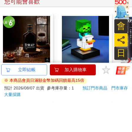
在哪裡呢？
您可能會喜歡
放希臘哲學家去「休息」之後，我們會談到天堂以及其他來生的
地點。
這幾年來，佛萊德和克萊德常討論到來生之事，他們說好若誰先
會
走了，就要試著聯絡還活著的人，告訴對方天堂的樣貌。佛萊德
過世後一年，有天克萊德的電話響了，他接起電話，竟是佛萊德
員
打來的！
「真是你嗎？佛萊德？」克萊德問。
日
「沒錯，克萊德，正是我。」
「接到你的電話真好！我還以為你忘了呢！快告訴我那裡是怎麼
回事。」
【13章】專業冰滴久
【Paladone UK】麥塊
攻殼機
立即結帳
加入購物車
「不說你不信，這裡真是太美好了！這裡有茂盛草原出產的美味
釀6入組（160ml/瓶）
Minecraft 雞騎士造型
數位
蔬菜。我們每天早上都可以睡到自然醒，然後可以吃一頓豐盛的
※ 本商品會員日滿額金幣加碼回饋最高15倍
ICON小夜燈
855
1299
8
折
特價
元
特價
元
特價
早餐，接下來的早晨時光就一直做愛。吃完營養豐富的午餐之
預計 2026/08/07 出貨
參考庫存量：1
預訂門市商品
門市庫存
後，我們會再到戶外繼續做愛。接著就到了美味晚餐的時間，吃
大量採購
加入購物車
加入購物車
完再繼續做愛，然後睡覺。」
「我的媽！」克萊德說：「天堂聽起來也太棒了吧！」
「天堂？」佛萊德說：「我現在是亞利桑那州的兔子。」
訂購/退換貨須知
最後我們會舉一些死亡經歷來作結，諸如通靈、自殺以及一些用
來逃避死亡的瘋狂新手段。
「等等，兩位。這聽起來根本是無事生非。」
加入金石堂 LINE 官方帳號『完成綁定』，隨時掌握出貨動