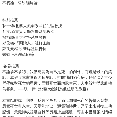
不朽論、哲學殭屍論……
特別推薦
耿一偉/北藝大戲劇系兼任助理教授
莊文瑞/東吳大學哲學系副教授
楊植勝/台大哲學系副教授
鄭俊德/「閱讀人」社群主編
鄭凱元/哲學新媒體執行長
螺螄拜恩/暢銷作家
各界推薦
不論承不承認，我們總認為自己是死亡的例外，而這是最大的笑
話。幸好這本書透過各種笑話，打開我們的心房，輕鬆進入古今
哲學家對死亡的思索，面對死亡而超脫生死，人生就能從悲劇轉
為喜劇。──耿一偉（北藝大戲劇系兼任助理教授）
本書以輕鬆、幽默、反諷的筆觸，愉悅闡釋死亡的哲學大智慧。
思索死亡與永生、天堂和地獄、通靈和轉世，乃至未來科技上傳
記憶、意識抑或複製自我等另類永生議題，藉由本書引領入門絕