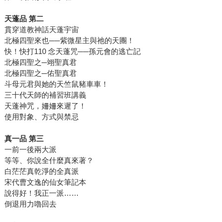
天蓬品 第二
貫穿道教神話天蓬宇宙
北極四聖來也──紫微星主與祂的天團！
快！快打110 念天蓬咒──孫元會的逃亡記
北極四聖之─翊聖真君
北極四聖之─佑聖真君
斗母元君與她的天竺鼠豬車車！
三十代天師的補習班講義
天蓬神咒，姍姍來遲了！
使用對象、方式與禁忌
真一品 第三
一前一後兩大派
等等、你說全什麼真來著？
白茫茫真乾淨的全真派
宋代曹文逸的仙女筆記本
說得好！我正一派……
倒退用力嚕回去