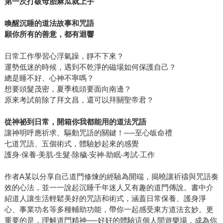
第一次打破母胎麻瓜就上手
喚醒沉睡的道法故事和咒語
願你所有的善意，都有迴響
日常工作學習心浮氣躁，靜不下來？
運勢低迷的時候，遇到不乾淨的磁場如何保護自己？
總是睡不好、心神不寧嗎？
想要頭髮茂密，夏季梳頭要面向南邊？
原來考試前除了拜文昌，還可以拜關聖帝君？
從神祕到日常，開箱你我都能用的道法咒語
讓神明呼應祈求、驅動咒語的關鍵！──至心皈命禮
七道咒語、五個術式，體驗妙起來的感覺
護身‧保養‧美肌‧生髮‧除穢‧安神‧助眠‧考試‧工作
作者A某以分享自己道門修煉的經驗為開端，揭曉讓祈禱與咒語奏
效的心法，並一一說起沉睡千年迷人又有趣的道門傳說。書中介
紹道人讓生活輕鬆美好的咒語和術式，涵蓋日常保養、護身淨
心、事業功名等多種輔助功能，帶你一起感受東方道法玄妙。更
重要的是，理解道門精神──好好的體驗這個人間遊樂場，成為你