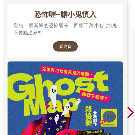
我相信不可能這麼準確停在指南針360度的地方啦，所以稍微知道
恐怖喔~膽小鬼慎入
一下就好ww。
警告！最新鮮的恐怖襲來，回頭千萬小心 (怕鬼
‧既櫛之初而微祝曰：‧
不要點進來!!)
要開始梳頭髮的時候，就可以輕聲念咒了。
這裡我想補充一下，一般在道門典籍中看到微祝的時候，大多數
看更多
狀況下是代表念給身神聽的；而如果是要念來恐嚇外邪時，就會
採用高聲祝；如果是念給自己聽的，或者純用來鍛鍊專注的時
候，則一般用密祝或心祝。
‧泥丸玄華，保精長存‧
前面既然說是「微祝」，大家就知道是準備召喚身神了呀，在道
門宇宙中認為「身中諸內境，三萬六千神」，亦即所有身上的部
位都有內建的神祇，而這些身神又可以與天神相對應，因此在當
年的上清派就有大量修煉身神的法門喔，由於體系太龐大，這邊
先稍微知道一下就好。回到召喚身神，這裡要召喚的是哪位身神
呢？
「腦神」與「髮神」。腦神精根字泥丸，在此以泥丸稱之；髮神