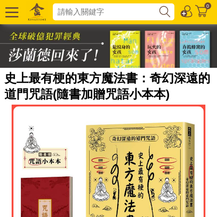
0
史上最有梗的東方魔法書：奇幻深遠的
道門咒語(隨書加贈咒語小本本)