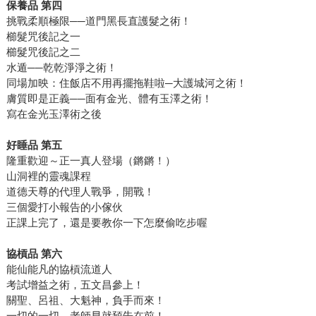
保養品 第四
挑戰柔順極限──道門黑長直護髮之術！
櫛髮咒後記之一
櫛髮咒後記之二
水遁──乾乾淨淨之術！
同場加映：住飯店不用再擺拖鞋啦─大護城河之術！
膚質即是正義──面有金光、體有玉澤之術！
寫在金光玉澤術之後
好睡品 第五
隆重歡迎～正一真人登場（鏘鏘！）
山洞裡的靈魂課程
道德天尊的代理人戰爭，開戰！
三個愛打小報告的小傢伙
正課上完了，還是要教你一下怎麼偷吃步喔
協槓品 第六
能仙能凡的協槓流道人
考試增益之術，五文昌參上！
關聖、呂祖、大魁神，負手而來！
一切的一切，老師早就預告在前！