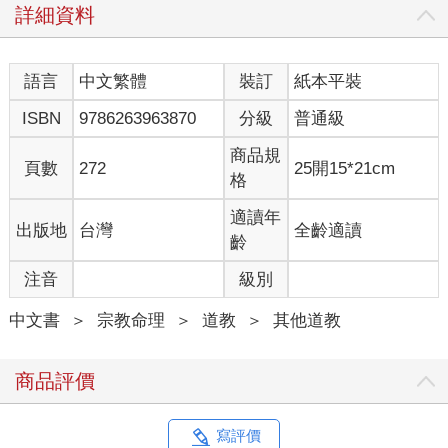
詳細資料
早以前的記載當中就有了這個保養頭髮的咒語。而這個咒語雖然
看似簡單，其實卻是自成一個小系統。認真要追溯的話，甚至可
以追溯到古上清經的修練體系。
語言
中文繁體
裝訂
紙本平裝
因此不論是從美顏的世俗實用角度，還是做為修練高級法門的先
ISBN
9786263963870
分級
普通級
備角度，我都認為這個頭髮咒是非常值得放在首位來學習的喔。
商品規
頁數
272
25開15*21cm
那麼事不宜遲，這次要打開的講義是《登真隱訣》：
格
‧理髮向王，既櫛之初而微祝曰：‧
適讀年
出版地
台灣
全齡適讀
「泥丸玄華，保精長存，左為隱月，右為日根，六合清鍊，百神
齡
受恩。畢，咽液三過。」
注音
級別
〉能常行之，髮不落而日生，當數易櫛，櫛之取多而不使痛，亦
可令侍者櫛取多也。於是血液不滯，髮根常堅。〈
中文書
＞
宗教命理
＞
道教
＞
其他道教
在這裡，陶真人是怎麼說的呢？
商品評價
‧理髮向王‧
這邊的理髮不是現在我們說去理髮廳剪頭髮的那個理髮喔，而是
指整理頭髮。古人流行仙氣滿滿、長髮飄飄的造型，整理頭髮是
寫評價