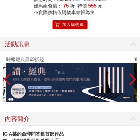
優惠組合價：
75
折
特價
555
元
※實際價格依購物車結帳為主
加入購物車
活動訊息
時報經典展69折起
通
內容簡介
IG A
某的命理問答集首部作品