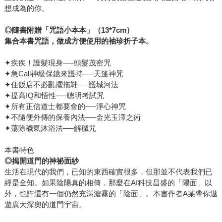
想成為的你。
◎隨書附贈「咒語小本本」（13*7cm）
集合本書咒語，做成方便使用的袖珍折子本。
✦疾疾！護髮現身──頭髮茂密咒
✦急Call神級保鑣來護持──天篷神咒
✦住飯店不必亂擺拖鞋──護城河法
✦提高IQ和悟性──聰明考試咒
✦所有正信道士都要會的──淨心神咒
✦不隨便外傳的保養內法──金光玉澤之術
✦蕩除穢氣沐浴法──解穢咒
本書特色
◎揭開道門的神祕面紗
生活在現代的我們，已知的東西確實很多，但那並不代表我們已
經是全知。如果陰陽真的相倚，那麼在AI科技昌盛的「陽面」以
外，也許還有一個仍然充滿濃霧的「陰面」。本書作者A某帶你遨
遊廣大深奧的道門宇宙。