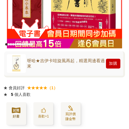
呀哈★吉伊卡哇旋風再起，精選周邊看過
加購
來
★
會員好評
★★★★★（1）
★
5
個人喜歡
寫評價
好書
喜歡+1
賺金幣