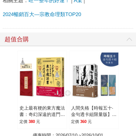
相關主題：
旺一整年的好運！
A某
2024暢銷百大—宗教命理類TOP20
超值合購
史上最有梗的東方魔法
人間失格【時報五十‧
書：奇幻深遠的道門咒
金句透卡組限量版】
語(隨書加贈咒語小本
（精裝版）
定價
380
元
定價
360
元
本)
優惠時間：2026/07/10 ~2026/10/01