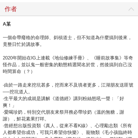
作者
A
某
一個命帶廢格的命理師、斜槓道士，但不知道為什麼搞到後來，
竟整日忙於講故事。
2020年開始在IG上連載《地仙修練手冊》、《睡前故事集》等奇
怪作品，並以鬼一般密集的動態精選聞名於世，然後搞到自己沒
時間算命（？）
‧由於一路走來挖坑甚多，挖而來不及填者更多，江湖朋友送匪號
──挖坑道人。
‧生平最大的成就是講解《道德經》講到粉絲怒吼一聲：「好
爽！」
‧愛喝珍奶，特別交代朋友來祭拜務必帶珍奶（溫的無糖，謝
謝），鮮花素果打咩。
‧曾經想出版投資類《真人，從來不看K線》、心理勵志類《所有
人都希望你成功，可我只希望你快樂》、寵物類《毛小孩臨終時