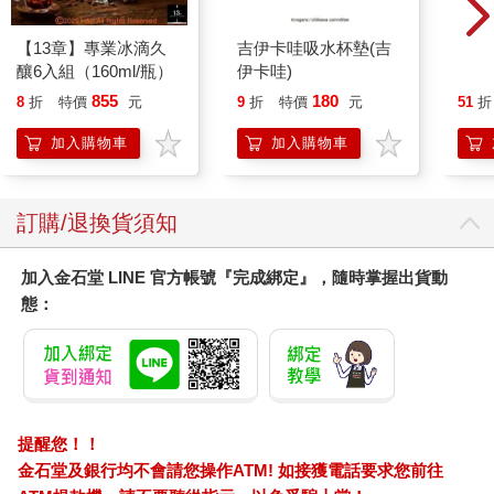
這裡的「六合」，在道書註釋中是鬢下，也就是鬢角區域。意思
是除了頭殼裡面的腦神、頭殼外面的髮神以外，連這些邊邊角角
【13章】專業冰滴久
吉伊卡哇吸水杯墊(吉
吉伊
的地方都要照顧到喔。隨著咒語的誦念，人的心念會自然掃過念
釀6入組（160ml/瓶）
伊卡哇)
DR
水晶
到的地方，因此在此又加上了鬢角阿美人尖啊來補強一下咒語的
855
180
8
折
特價
元
9
折
特價
元
51
折
貼紙
完整性。
兔兔 
加入購物車
加入購物車
「百神受恩」則是把其他頭部沒有被點到名的身神都歸屬進來，
主打的就是一個雖然不重要，但也沒漏掉哦。
訂購/退換貨須知
‧畢，咽液三過‧
一邊梳頭髮、一邊念咒語。念完之後我們吞嚥口水三次。
加入金石堂 LINE 官方帳號『完成綁定』，隨時掌握出貨動
態：
如果是平常有靜坐習慣，或者有練習過正念的各位，在放鬆的專
注狀態（是的，放鬆跟專注並不互斥）下，舌根應該會很容易泌
出唾液，這在道門宇宙中可是寶貝喔。而在頭髮咒的環節中，我
們輕輕把這段時間分泌的唾液分成三部分嚥下。
‧能常行之，髮不落而日生，當數易櫛‧
提醒您！！
可以常常行持這個法門的話，古書原文中怎麼說的？能夠減少掉
金石堂及銀行均不會請您操作ATM! 如接獲電話要求您前往
髮量，並且越長越多喔。那麼在梳頭的時候可以多準備幾把梳子