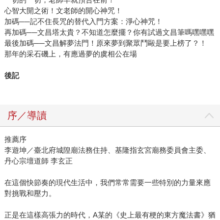
心智大開之術！文老師的開心神咒！
加碼──記不住長咒的替代入門方案：淨心神咒！
再加碼──文昌塔太貴？不知道怎麼擺？你有試過文昌筆嗎嘿嘿嘿
最後加碼──文昌解夢法門！原來夢到聚眾鬥毆是要上榜了？！
那年的采石磯上，有應過夢的虞相公在場
後記
序／導讀
推薦序
李遊坤／臺北府城隍廟法務住持、基隆指玄宮廟務委員會主委、
丹心宗壇道師 李玄正
在這個快節奏的現代生活中，我們常常需要一些特別的力量來應
對挑戰和壓力。
正是在這樣高張力的時代，A某的《史上最有梗的東方魔法書》猶