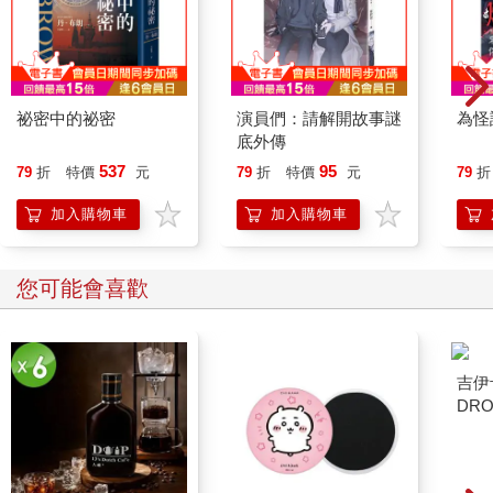
師AKA漢代月野兔所主修的《結璘奔月章》，就是七種上真之道
之一，因此當他修成正果之後，那粒正果當然就特別大顆喔；而
咒語中所提到的隱月及日根，則是同屬上真之道中的《紫文經》
裡頭的段落名稱，因此從這裡就可以知道這個咒語的修煉體系，
與《紫文經》有關連，甚至可以作為修煉《紫文經》的先備修
祕密中的祕密
演員們：請解開故事謎
為怪
煉。
底外傳
537
95
79
折
特價
元
79
折
特價
元
79
折
這裡補充一下，所有的上真之道照說都有好幾個先備修煉需要滿
足，用現代化說叫做前置技能點，這個前面沒點好就直接跳去後
加入購物車
加入購物車
面的話，那是練不出什麼花來的，因為最基本的專注能力或者存
想能力都還跟紙糊的一樣，所以在這邊大家先當做故事看看就
好，別貿然去搜尋了然後瞎練喔。
您可能會喜歡
但是、如果、或許，在各種因緣際會下，各位能夠遇到並把前置
修煉先弄得純熟了，那麼也自然會有人跑出來跟你說下一步該怎
麼走的。道門之中比起徒弟找師父，更流行師父找徒弟喔，反正
就是一種貴圈真傲嬌的狀態這樣。
閒話休提，繼續咒語。
‧六合清鍊，百神受恩‧