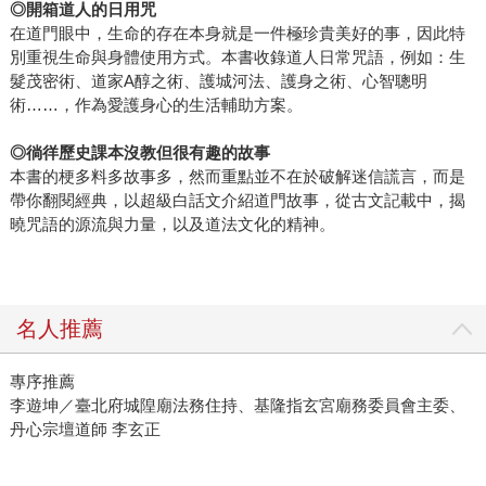
◎開箱道人的日用咒
在道門眼中，生命的存在本身就是一件極珍貴美好的事，因此特
別重視生命與身體使用方式。本書收錄道人日常咒語，例如：生
髮茂密術、道家A醇之術、護城河法、護身之術、心智聰明
術……，作為愛護身心的生活輔助方案。
◎徜徉歷史課本沒教但很有趣的故事
本書的梗多料多故事多，然而重點並不在於破解迷信謊言，而是
帶你翻閱經典，以超級白話文介紹道門故事，從古文記載中，揭
曉咒語的源流與力量，以及道法文化的精神。
名人推薦
專序推薦
李遊坤／臺北府城隍廟法務住持、基隆指玄宮廟務委員會主委、
丹心宗壇道師 李玄正