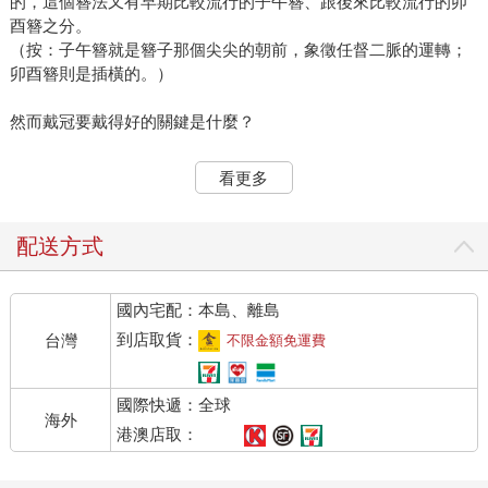
的，這個簪法又有早期比較流行的子午簪、跟後來比較流行的卯
酉簪之分。
（按：子午簪就是簪子那個尖尖的朝前，象徵任督二脈的運轉；
卯酉簪則是插橫的。）
然而戴冠要戴得好的關鍵是什麼？
首先要有茂盛的頭髮阿！
看更多
如果頭髮不夠茂密的話，別說髮簪插不上去，這些行法時象徵神
職地位的道冠也沒辦法牢牢固定喔，就像在齋醮科儀時，高功法
配送方式
師要踏禹步嘛，這時候頭上的道冠冷不防給你歪45度角或者垂一
邊，阿娘喂你扶與不扶都一樣尷尬，大型科儀現場一秒就變成大
國內宅配：本島、離島
型社死現場。
到店取貨：
台灣
不限金額免運費
退一百萬步講，就算不是純為了行法時的威儀，平常出門約會
啊、吃美食喝下午茶自拍啊，甚至是嚴肅一點譬如貴人召見啊之
國際快遞：全球
類的場合時，一頭烏黑亮麗的頭髮再怎麼樣也是大勝稀稀疏疏
海外
嘛，所以古代的道士們對於頭髮的保養也是相當重視的。
港澳店取：
為了整體顏值的提升（欸不是），是為了維護道門威儀，很早很