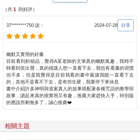
一定要用梳子梳的，因此這裡的理髮，其實就是在說梳頭髮。
（共
1
則好評）
梳頭髮時要怎麼樣呢？要「向王」。這個王，通旺字，也就是向
旺。
分享
37********750 說：
2024-07-28
在古代，我們說萬事萬物皆有五行，方位當然也是。而在當下的
時間，氣場最強盛的方位，我們就稱作旺地。旺地要怎麼找呢？
幽默又實用的好書
春三月旺在東；
目前看到斜槓品，覺得A某老師的文筆真的幽默風趣，我時不
夏三月旺在南；
時看到笑出聲，真的很讓人想一直看下去，我也有看書的習慣
秋三月旺在西；
但不多，但是我覺得是目前我看的書中最讓我能一直看下去
冬三月旺在北。
的，其他不是看不下去，是有些生硬，我要停下來休息
（按：以上月份皆為農曆。）
書中介紹許多神明與道家真人的故事搭配著各種咒語的教學與
故事，讀起來真的很實用又有趣，推薦大家趕快入手，特別版
所以這句話的意思其實是在說，梳頭髮時你要用這個咒語，那麼
首先呢先面向旺地，譬如現在是農曆二月，屬於春三月嘛，那麼
就朝向東方來梳頭髮；而如果是農曆七月，是屬於秋三月呀，我
們就朝向西方梳頭髮。
相關主題
其中比較要注意的是冬月旺在北，可是古道門以正北為尊貴之
方，所以通常會稍微側身一下避開正北方喔。但對現代人來說，