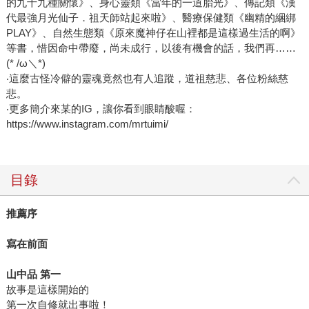
的九十九種關懷》、身心靈類《當年的一道胎光》、傳記類《漢
代最強月光仙子．祖天師站起來啦》、醫療保健類《幽精的綑綁
PLAY》、自然生態類《原來魔神仔在山裡都是這樣過生活的啊》
等書，惜因命中帶廢，尚未成行，以後有機會的話，我們再……
(* /ω＼*)
‧這麼古怪冷僻的靈魂竟然也有人追蹤，道祖慈悲、各位粉絲慈
悲。
‧更多簡介來某的IG，讓你看到眼睛酸喔：
https://www.instagram.com/mrtuimi/
目錄
推薦序
寫在前面
山中品 第一
故事是這樣開始的
第一次自修就出事啦！