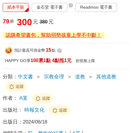
?
紙本平裝
金石堂 電子書
Readmoo 電子書
300
79
折
元
380
元
認購希望書包，幫助弱勢孩童上學不中斷！
15
預計最高可得金幣
點
?
100累1點 4點抵1元
HAPPY GO享
折抵無上限
分類：
中文書
＞
宗教命理
＞
道教
＞
其他道教
追蹤
作者：
A某
追蹤
出版社：
時報文化
追蹤
出版日：
2024/06/18