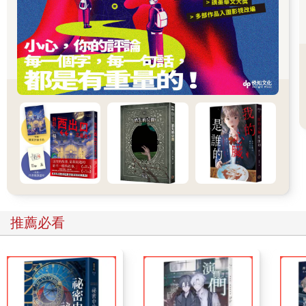
名玄文華，在此則以玄華稱之。
（按：泥丸神在上清體系中有相當特殊的地位，是許多高階修法
的必備前置。而玄是黑色的意思；華則是花的古字，有綻放、吐
露的味道，因此「玄華」其實也是烏溜溜地綻放之意。）
召喚他們要做什麼？接下來的就是祝辭部分：「保精長存」，即
是請兩位頭部的大神幫忙一下，保存體內運送到頭部的精華不要
跑掉，盡量做到延長保鮮期嘛，而有了這些血氣精華，頭髮才得
以生長旺盛。
‧左為隱月，右為日根‧
不同的版本中，有左右互換的情形，但這裡的重點不是左右問
題，而是隱月跟日根。對於非上清法的修者而言，這兩個單字會
很晦澀難解，甚至有解釋成雙眼的（啊人家咒語在頭毛士官眼睛
什麼事啦XD），但在接觸過上清經法的修者眼中，這句話代表的
推薦必看
是咒語本身的修煉脈絡。
在上清經中，有所謂的上真之道七種、太上之道三種、中真之道
六種與下真之道八種，分別象徵了不同的修煉位階，意即你技能
點點滿之後所可以達到的最高成就。譬如在傳說之中，我們祖天