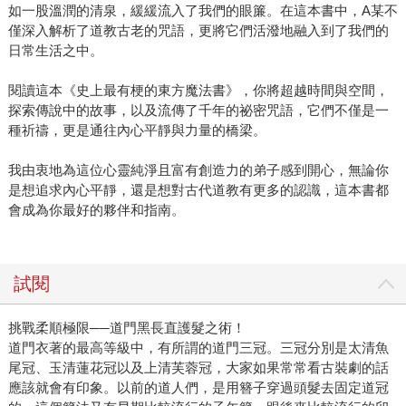
如一股溫潤的清泉，緩緩流入了我們的眼簾。在這本書中，A某不
僅深入解析了道教古老的咒語，更將它們活潑地融入到了我們的
日常生活之中。
閱讀這本《史上最有梗的東方魔法書》，你將超越時間與空間，
探索傳說中的故事，以及流傳了千年的祕密咒語，它們不僅是一
種祈禱，更是通往內心平靜與力量的橋梁。
我由衷地為這位心靈純淨且富有創造力的弟子感到開心，無論你
是想追求內心平靜，還是想對古代道教有更多的認識，這本書都
會成為你最好的夥伴和指南。
試閱
挑戰柔順極限──道門黑長直護髮之術！
道門衣著的最高等級中，有所謂的道門三冠。三冠分別是太清魚
尾冠、玉清蓮花冠以及上清芙蓉冠，大家如果常常看古裝劇的話
應該就會有印象。以前的道人們，是用簪子穿過頭髮去固定道冠