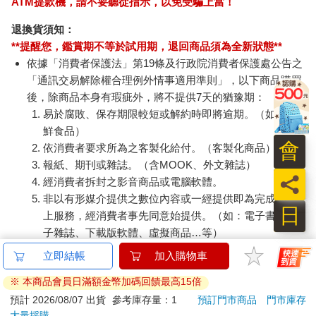
ATM提款機，請不要聽從指示，以免受騙上當！
作為替換，為什麼要替換呢？我曾在某本註釋中看過，理由是為
了不要讓梳子梳到發熱。雖然不知道是古人手勁比較猛，還是以
退換貨須知：
前人髮質不好摩擦力比較大，還是什麼緣故，竟然會去擔心把梳
**提醒您，鑑賞期不等於試用期，退回商品須為全新狀態**
子梳到發熱的問題（驚），但我想現代人應該不太會有這個困
依據「消費者保護法」第19條及行政院消費者保護處公告之
擾……吧？
「通訊交易解除權合理例外情事適用準則」，以下商品購買
後，除商品本身有瑕疵外，將不提供7天的猶豫期：
‧櫛之取多而不使痛，亦可令侍者櫛取多也‧
易於腐敗、保存期限較短或解約時即將逾期。（如：生
櫛，就是梳的意思。多梳幾次是沒關係的喔，主要別梳到會痛就
鮮食品）
好，那可能會傷到頭皮嘛。
會
依消費者要求所為之客製化給付。（客製化商品）
「亦可令侍者櫛取多也」就是說可以讓婢女啊或者僕僮啊之類的
報紙、期刊或雜誌。（含MOOK、外文雜誌）
員
人，來幫你多梳幾次，因為自己梳、頭髮又長的話可能手會容易
經消費者拆封之影音商品或電腦軟體。
痠嘛，所以讓人家來梳，自己就念念咒語就行啦；那麼以現代人
非以有形媒介提供之數位內容或一經提供即為完成之線
日
來說的話，可能女生頭髮會比較長喔，我們就可以讓老公或男朋
上服務，經消費者事先同意始提供。（如：電子書、電
友來幫忙多梳幾下。
子雜誌、下載版軟體、虛擬商品…等）
已拆封之個人衛生用品。（如：內衣褲、刮鬍刀、除毛
‧於是血液不滯，髮根常堅‧
刀…等）
這樣子常常梳頭，就算不討論咒語那些比較玄的層面，多梳幾下
若非上列種類商品，均享有到貨7天的猶豫期（含例假
頭皮，也能夠讓氣血循環嘛，那麼就能收到原文中所說的，促進
日）。
髮根穩固的效果喔。進而可以好好地戴穩那個客製的華麗芙蓉冠