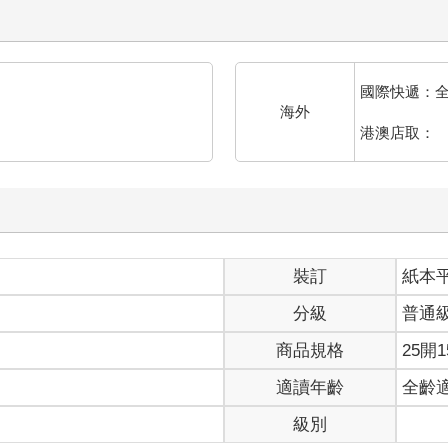
國際快遞：
海外
港澳店取：
裝訂
紙本
分級
普通
商品規格
25開1
適讀年齡
全齡
級別