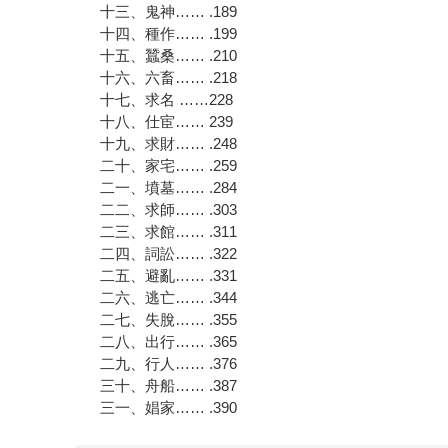
十三、鬼神…… .189
十四、種作…… .199
十五、蠶桑…… .210
十六、六畜…… .218
十七、求名 ……228
十八、仕宦…… 239
十九、求財…… .248
二十、家宅…… .259
二一、墳墓…… .284
二二、求師…… .303
二三、求館…… .311
二四、詞訟…… .322
二五、避亂…… .331
二六、逃亡…… .344
二七、失脫…… .355
二八、出行…… .365
二九、行人…… .376
三十、舟船…… .387
三一、娼家…… .390