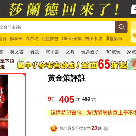
圭吾
楊双子
高希均
公益書包
16647續集
吉伊卡哇
通靈藥師
路邊攤新作
馬斯克
玩具總動員5
超慢跑
館
英文書
雜誌
電子書
文具
玩具親子
3C電玩
家
黃金策評註
405
9
折
元
450
元
認購希望書包，幫助弱勢孩童上學不
20
預計最高可得金幣
點
?