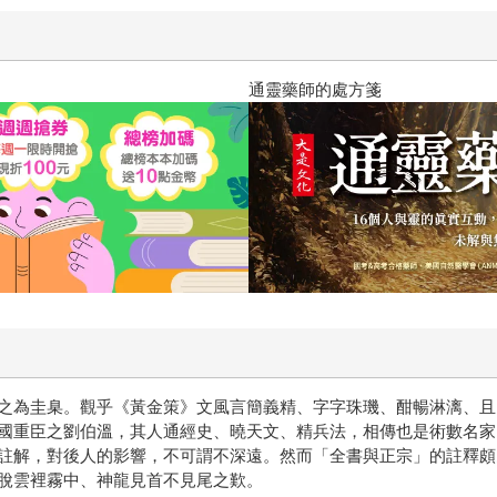
通靈藥師的處方箋
之為圭臬。觀乎《黃金策》文風言簡義精、字字珠璣、酣暢淋漓、且
國重臣之劉伯溫，其人通經史、曉天文、精兵法，相傳也是術數名家
註解，對後人的影響，不可謂不深遠。然而「全書與正宗」的註釋頗
脫雲裡霧中、神龍見首不見尾之歎。