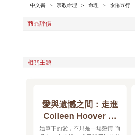
中文書
＞
宗教命理
＞
命理
＞
陰陽五行
商品評價
相關主題
愛與遺憾之間：走進
Colleen Hoover 的
情感宇宙
她筆下的愛，不只是一場戀情 而