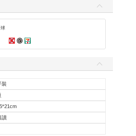
全球
平裝
級
5*21cm
適讀