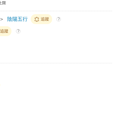
上限
＞
陰陽五行
追蹤
?
追蹤
?