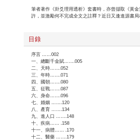
筆者著作《卦爻理用透析》套書時，亦曾擷取《黃金
許，並激勵何不完成全文之註釋？近日又逢進源書局
目錄
序言 ……002
一、總斷千金賦…….005
二、天時…….052
三、年時…….071
四、國朝…….080
五、征戰…….087
六、身命…….096
七、婚姻 …….120
八、產育 …….134
九、進人口 …….148
十、疾病…… .158
十一、病體…… .170
十二、醫藥 …….179