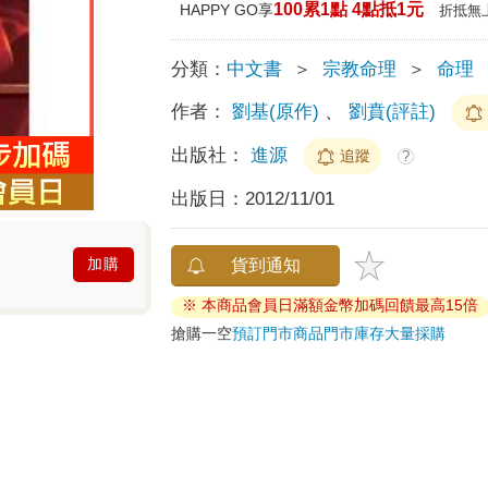
100累1點 4點抵1元
HAPPY GO享
折抵無
分類：
中文書
＞
宗教命理
＞
命理
作者：
劉基(原作)
、
劉賁(評註)
出版社：
進源
追蹤
?
出版日：
2012/11/01
加購
貨到通知
※ 本商品會員日滿額金幣加碼回饋最高15倍
搶購一空
預訂門市商品
門市庫存
大量採購