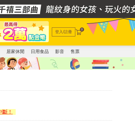
0
登入/註冊
電
居家休閒
日用食品
影音
售票
中斷！