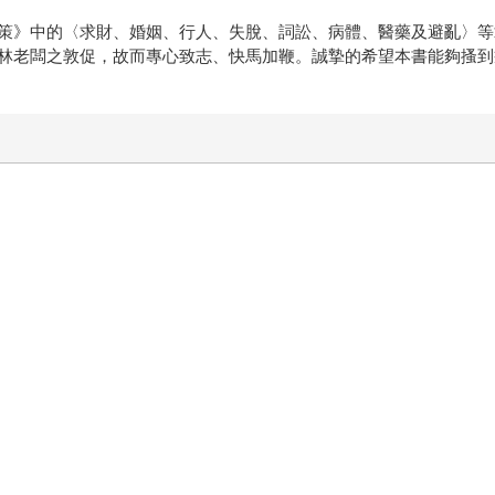
策》中的〈求財、婚姻、行人、失脫、詞訟、病體、醫藥及避亂〉等
林老闆之敦促，故而專心致志、快馬加鞭。誠摯的希望本書能夠搔到