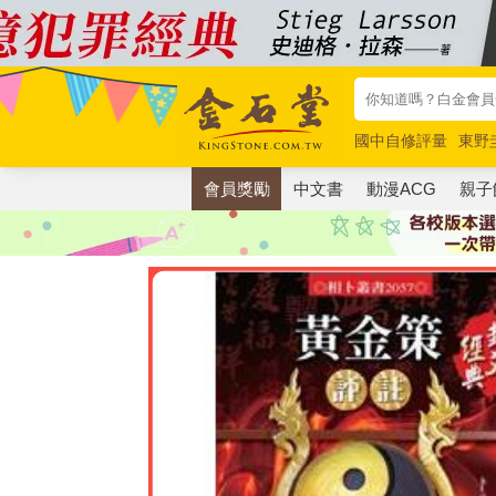
國中自修評量
東野
唯紅花綻放
奧德賽
會員獎勵
中文書
動漫ACG
親子