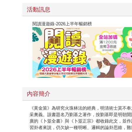
活動訊息
閱讀漫遊錄-2026上半年暢銷榜
內容簡介
《黃金策》為研究火珠林法的經典，明清術士莫不奉
采奧義。該書題名乃劉基之著作，按劉基即是明朝開
廣的《卜筮全書》與《卜筮正宗》都收錄此文，並作
習卦者來說，仍欠缺一種明晰、邏輯的論卦思維，難