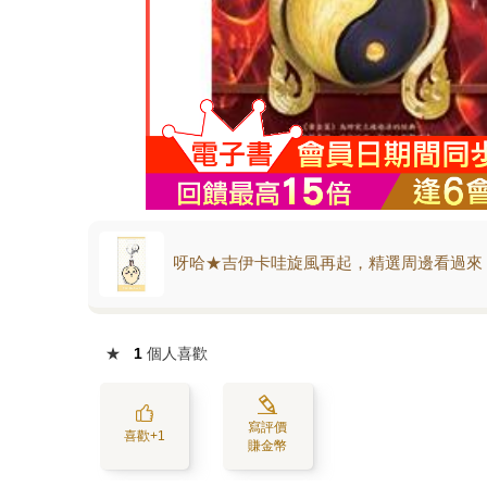
呀哈★吉伊卡哇旋風再起，精選周邊看過來
★
1
個人喜歡
寫評價
喜歡+1
賺金幣