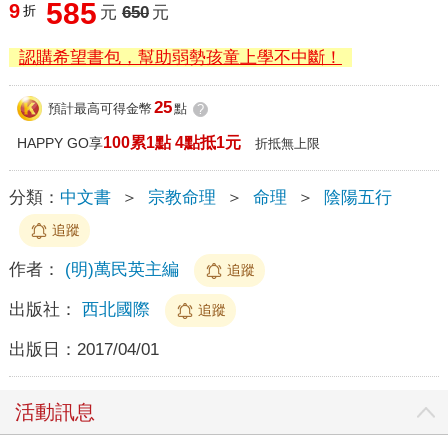
585
9
折
元
650
元
認購希望書包，幫助弱勢孩童上學不中斷！
25
預計最高可得金幣
點
?
100累1點 4點抵1元
HAPPY GO享
折抵無上限
分類：
中文書
＞
宗教命理
＞
命理
＞
陰陽五行
追蹤
作者：
(明)萬民英主編
追蹤
出版社：
西北國際
追蹤
出版日：
2017/04/01
活動訊息