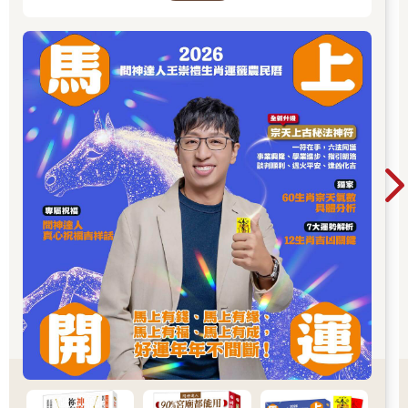
分，稱為十二次，即玄枵、星紀、析木、大火、壽星、鶉尾、鶉
火、鶉首、實沈、大梁、降婁、娵訾。十二次與地支十二宮一一
對應。
◎西方十二宮
明朝時，星命學家將西方黃道十二宮的概念引入，將其與地支十
二宮對應起來，作為推命時的參考。
◎命理十二宮
星命學又有命理十二宮，依次為：命宮、財帛宮、兄弟宮、田宅
宮、男女宮、奴僕宮、妻妾宮、疾厄宮、遷移宮、官祿宮、福德
宮、相貌宮。這十二宮所對應的神煞，完整地反映了人一生命運
的各個方面，是推命的重要依據。
◎長生十二運
也稱寄生十二宮、長生十二位，即長生、沐浴、冠帶、臨官、帝
旺、衰、病、死、墓、絕、胎、養，反映的是一個事物從孕育到