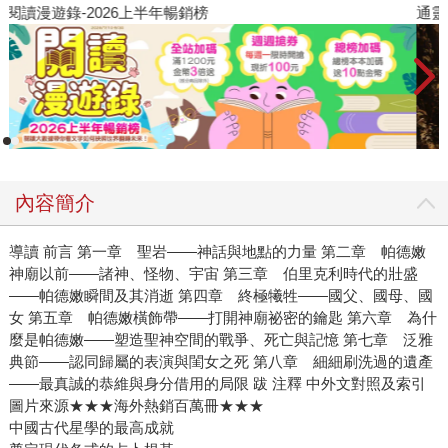
閱讀漫遊錄-2026上半年暢銷榜
通
內容簡介
導讀 前言 第一章 聖岩——神話與地點的力量 第二章 帕德嫩
神廟以前——諸神、怪物、宇宙 第三章 伯里克利時代的壯盛
——帕德嫩瞬間及其消逝 第四章 終極犧牲——國父、國母、國
女 第五章 帕德嫩橫飾帶——打開神廟祕密的鑰匙 第六章 為什
麼是帕德嫩——塑造聖神空間的戰爭、死亡與記憶 第七章 泛雅
典節——認同歸屬的表演與閨女之死 第八章 細細刷洗過的遺產
——最真誠的恭維與身分借用的局限 跋 注釋 中外文對照及索引
圖片來源★★★海外熱銷百萬冊★★★
中國古代星學的最高成就