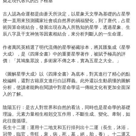
奠定現代各式的占卜根基
古人認為命運都是由蒼天所決定，以星象天文學為基礎的占星學
便一直用來預測國家社會或自然界的禍福變化，到了唐代，占星
術與算命術結合，發展出現在為人所熟知的星學，透過星象、生
辰八字及干支神煞等因素相結合，來分析判斷人的一生命運。
作者萬民英精選了明代流傳的星學祕藏珍本，將其匯集成《星學
大成》，是《四庫全書》中的重要星學著作，被賦予極高的評
價：「其鳩集眾說，多術家不傳之本，實為五星之大全。」
《圖解星學大成》以《四庫全書》為底本，對其進行了精心的點
校編輯，還對古籍原文進行白話釋義。此外還以生動易懂的圖解
分析，使讀者能夠在閱讀中對星命學這一傳統文化有更加全面深
入的了解。
陰陽五行：是古人對世界和自然的看法，同時也是星命學的基礎
理論。元素力量相生相剋交互作用，不斷生成、變化、牽制，如
此往復循環。
長生十二運：運用十二地支和五行排列出十二運（長生，沐浴，
冠帶，臨官，帝旺，衰，病，死，墓，絕，胎，養）。十二運又