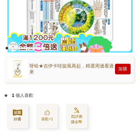
呀哈★吉伊卡哇旋風再起，精選周邊看過
加購
來
★
1
個人喜歡
寫評價
好書
喜歡+1
賺金幣