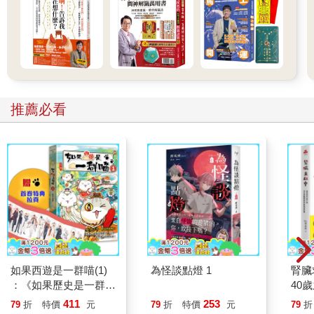
滅亡的完整過程，五行在不同的宮位中，就對應這十二運中的相
應狀態，命理學家也據此推斷吉凶。
推薦必看
如果西遊是一群喵(1)
為怪談點燈 1
腎臟
：《如果歷史是一群
40
喵》作者最新力作，附
就告
411
253
79
折
特價
元
79
折
特價
元
79
折