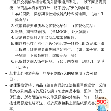
「通訊交易解除權合理例外情事適用準則」，以下商品購買
後，除商品本身有瑕疵外，將不提供7天的猶豫期：
易於腐敗、保存期限較短或解約時即將逾期。（如：生
鮮食品）
依消費者要求所為之客製化給付。（客製化商品）
報紙、期刊或雜誌。（含MOOK、外文雜誌）
經消費者拆封之影音商品或電腦軟體。
非以有形媒介提供之數位內容或一經提供即為完成之線
上服務，經消費者事先同意始提供。（如：電子書、電
子雜誌、下載版軟體、虛擬商品…等）
已拆封之個人衛生用品。（如：內衣褲、刮鬍刀、除毛
刀…等）
若非上列種類商品，均享有到貨7天的猶豫期（含例假
日）。
辦理退換貨時，商品（組合商品恕無法接受單獨退貨）必須
是您收到商品時的原始狀態（包含商品本體、配件、贈品、
保證書、所有附隨資料文件及原廠內外包裝…等），請勿直
接使用原廠包裝寄送，或於原廠包裝上黏貼紙張或書寫文
字。