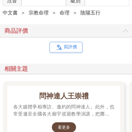
注音
級別
每個星宿賦予了象徵性的動物，如：角宿屬木，為蛟，所以又稱
角木蛟；房宿屬日，為兔，故又稱房日兔等等，使得二十八宿更
中文書
＞
宗教命理
＞
命理
＞
陰陽五行
加形象化。
星曜神煞的位置 十二宮
商品評價
在占星推命中，要用到多種十二宮，有地支十二宮、黃道十二
宮、命理十二宮等等，確定宮位是占星推命的前提。◎地支十二
寫評價
宮
古人將黃道劃分為十二段，分別以十二地支來命名，從寅宮開始
相關主題
自東向西逆數即是。每宮約30 度（古人以日數為度數，各宮度數
就會大於30度），均包含兩、三個星宿。命理學家也將十二宮與
七曜對應起來，子丑宮屬土，寅亥宮屬木，卯戌宮屬火，辰酉宮
屬金，巳申宮屬水，午宮屬太陽，未宮屬太陰。屬性確定後，自
問神達人王崇禮
然衍生出了相互之間的相生相剋關係，又與七政四餘產生了主難
恩仇用的關係，這些都是推命的重要依據。
各大媒體爭相專訪、邀約的問神達人。此外，也
常受邀至全國各大廟宇巡迴教學演講，把擲筊、
◎十二次
解籤詩、解夢的邏輯知識技巧，傳授給更多普羅
看更多
大眾和神職人員。
古人以歲星紀年，十二年一周天，所以正好將黃道分為十二個部