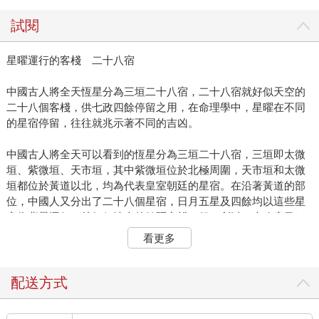
試閱
星曜運行的客棧 二十八宿
中國古人將全天恆星分為三垣二十八宿，二十八宿就好似天空的
二十八個客棧，供七政四餘停留之用，在命理學中，星曜在不同
的星宿停留，往往就兆示著不同的吉凶。
中國古人將全天可以看到的恆星分為三垣二十八宿，三垣即太微
垣、紫微垣、天市垣，其中紫微垣位於北極周圍，天市垣和太微
垣都位於黃道以北，均為代表皇室朝廷的星宿。在沿著黃道的部
位，中國人又分出了二十八個星宿，日月五星及四餘均以這些星
宿為背景運行，就好似地上的館驛客棧一般，所以二十八宿又稱
二十八舍。 二十八宿最早可能起源於春秋戰國時期，到唐代已經
看更多
完全固定下來。
二十八星宿又分為四大星區，古人以四種動物來命名，這就是四
配送方式
象，每象包括七個星宿。