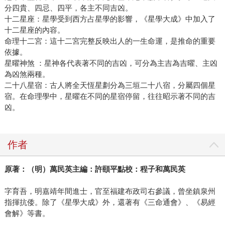
分四貴、四忌、四平，各主不同吉凶。
十二星座：星學受到西方占星學的影響，《星學大成》中加入了
十二星座的內容。
命理十二宮：這十二宮完整反映出人的一生命運，是推命的重要
依據。
星曜神煞 ：星神各代表著不同的吉凶，可分為主吉為吉曜、主凶
為凶煞兩種。
二十八星宿：古人將全天恆星劃分為三垣二十八宿，分屬四個星
宿。在命理學中，星曜在不同的星宿停留，往往昭示著不同的吉
凶。
作者
原著：（明）萬民英主編：許頤平點校：程子和
萬民英
字育吾，明嘉靖年間進士，官至福建布政司右參議，曾坐鎮泉州
指揮抗倭。除了《星學大成》外，還著有《三命通會》、《易經
會解》等書。