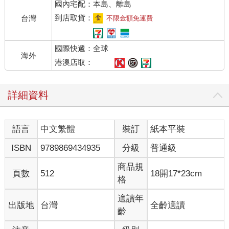
國內宅配：本島、離島
東方青龍七宿：角、亢、氐、房、心、尾、箕
北方玄武七宿：斗、牛、女、虛、危、室、壁
到店取貨：
台灣
不限金額免運費
西方白虎七宿：奎、婁、胃、昴、畢、觜、參
南方朱雀七宿：井、鬼、柳、星、張、翼、軫
國際快遞：全球
海外
除了二十八個星宿之外，還有與它們關係密切的一些星官，如墳
港澳店取：
墓、離宮、附耳、伐、鉞、積屍、右轄、左轄、長沙、神宮等，
分別附屬於房、危、室、畢、參、井、鬼、軫、尾等宿內，稱為
詳細資料
輔官或輔座。唐代的二十八宿，包括輔官或輔座星在內，總共有
183 顆星。
語言
中文繁體
裝訂
紙本平裝
二十八宿所劃分的天區，並不是均等的，其中最大的是井宿，達
到30 度多，比一個宮位還寬，而最小的是觜宿，僅占0.5 度，在
ISBN
9789869434935
分級
普通級
《星學大成》中，所用的二十八宿都是當時的約數，與現在的資
料可能有些出入。而且由於歲差的緣故，四百多年前的節氣點與
商品規
頁數
512
18開17*23cm
現在會有較大出入，推命時還需使用現在的星曆表。在命理學
格
中，二十八宿與十二宮相互對應，每個宮位囊括兩、三個星宿。
由於宮位分界與星宿度數並不完全重合，在推命時要特別注意。
適讀年
出版地
台灣
全齡適讀
齡
古人又對二十八宿的屬性進行劃分，將其與七曜對應起來，又對