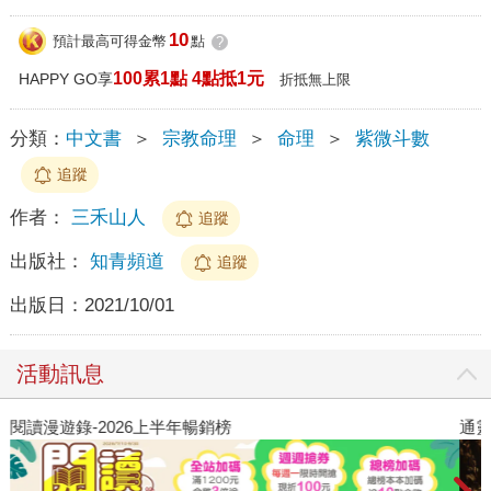
10
預計最高可得金幣
點
?
100累1點 4點抵1元
HAPPY GO享
折抵無上限
分類：
中文書
＞
宗教命理
＞
命理
＞
紫微斗數
追蹤
作者：
三禾山人
追蹤
出版社：
知青頻道
追蹤
出版日：
2021/10/01
活動訊息
閱讀漫遊錄-2026上半年暢銷榜
通