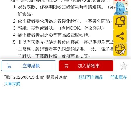
易於腐敗、保存期限較短或解約時即將逾期。（如：生
鮮食品）
依消費者要求所為之客製化給付。（客製化商品）
報紙、期刊或雜誌。（含MOOK、外文雜誌）
經消費者拆封之影音商品或電腦軟體。
非以有形媒介提供之數位內容或一經提供即為完成之線
上服務，經消費者事先同意始提供。（如：電子書、電
子雜誌、下載版軟體、虛擬商品…等）
已拆封之個人衛生用品。（如：內衣褲、刮鬍刀、除毛
立即結帳
加入購物車
刀…等）
若非上列種類商品，均享有到貨7天的猶豫期（含例假
預計 2026/08/13 出貨
購買後進貨
預訂門市商品
門市庫存
大量採購
日）。
辦理退換貨時，商品（組合商品恕無法接受單獨退貨）必須
是您收到商品時的原始狀態（包含商品本體、配件、贈品、
保證書、所有附隨資料文件及原廠內外包裝…等），請勿直
接使用原廠包裝寄送，或於原廠包裝上黏貼紙張或書寫文
字。
退回商品若無法回復原狀，將請您負擔回復原狀所需費用，