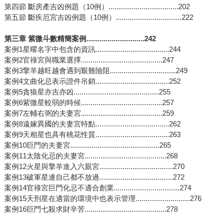
第四節 斷房產吉凶例題（10例）....................................202
第五節 斷疾厄宮吉凶例題（10例）..................................222
第三章 紫微斗數精簡案例..............................242
案例1星曜名字中包含的資訊......................................244
案例2官祿宮與職業選擇..........................................247
案例3擎羊越旺越會遇到艱難險阻..................................249
案例4文曲化忌表示證件吊銷......................................252
案例5貪狼星亦吉亦凶............................................255
案例6紫微星較弱的時候..........................................257
案例7左輔右弼的夫妻宮..........................................259
案例8遠嫁異國的夫妻宮特點......................................262
案例9天相星也具有桃花性質......................................263
案例10巨門的夫妻宮..............................................265
案例11太陰化忌的夫妻宮..........................................268
案例12火星與擎羊進入六親宮......................................270
案例13破軍星連自己都不放過......................................272
案例14官祿宮巨門化忌不適合創業..................................274
案例15天刑星在適當的環境中也表示管理............................276
案例16巨門七殺求財辛苦..........................................278