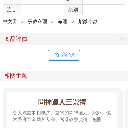
注音
級別
中文書
＞
宗教命理
＞
命理
＞
紫微斗數
商品評價
寫評價
相關主題
問神達人王崇禮
各大媒體爭相專訪、邀約的問神達人。此外，也
常受邀至全國各大廟宇巡迴教學演講，把擲筊、
解籤詩、解夢的邏輯知識技巧，傳授給更多普羅