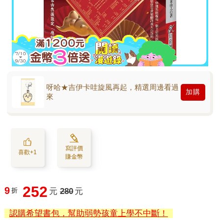
呀哈★吉伊卡哇旋風再起，精選周邊看過
加購
來
寫評價
喜歡+1
賺金幣
252
9
折
元
280
元
認購希望書包，幫助弱勢孩童上學不中斷！