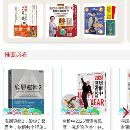
推薦必看
底層邏輯2：帶你升級
詹惟中2026開運農民
洞燭
思考，挖掘數字裡蘊含
曆：保證讓你整年好
家關