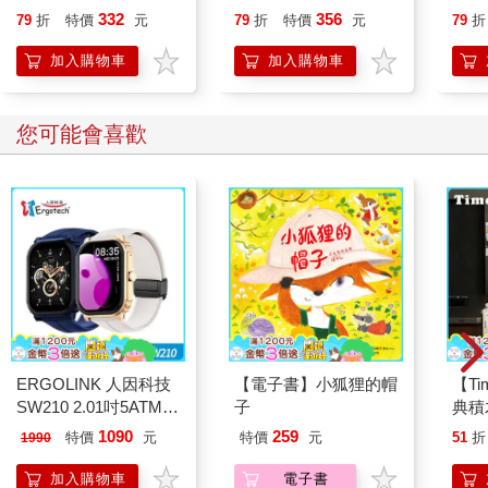
的商業寶藏
運、財源快馬加鞭一直
332
356
79
折
特價
元
79
折
特價
元
79
折
來！【首刷限量馬上有
錢五帝錢吊飾】
加入購物車
加入購物車
您可能會喜歡
ERGOLINK 人因科技
【電子書】小狐狸的帽
【T
SW210 2.01吋5ATM游
子
典積
泳心率血氧藍牙通話腕
1090
259
特價
元
特價
元
51
折
1990
錶
加入購物車
電子書