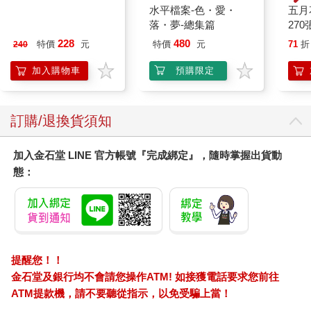
典藏-古美術8月2026第
水平檔案-色・愛・
五月
405期
落・夢-總集篇
270
228
480
特價
元
特價
元
71
折
240
加入購物車
預購限定
訂購/退換貨須知
加入金石堂 LINE 官方帳號『完成綁定』，隨時掌握出貨動
態：
提醒您！！
金石堂及銀行均不會請您操作ATM! 如接獲電話要求您前往
ATM提款機，請不要聽從指示，以免受騙上當！