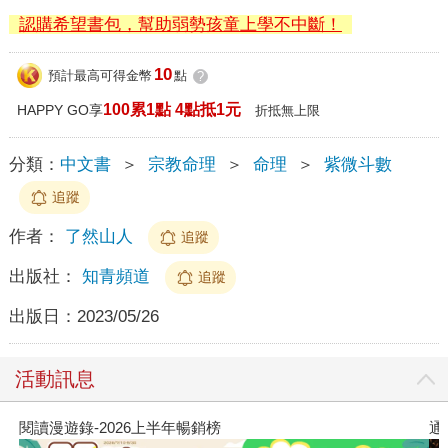
認購希望書包，幫助弱勢孩童上學不中斷！
10
預計最高可得金幣
點
?
100累1點 4點抵1元
HAPPY GO享
折抵無上限
分類：
中文書
＞
宗教命理
＞
命理
＞
紫微斗數
追蹤
作者：
了然山人
追蹤
出版社：
知青頻道
追蹤
出版日：
2023/05/26
活動訊息
閱讀漫遊錄-2026上半年暢銷榜
通