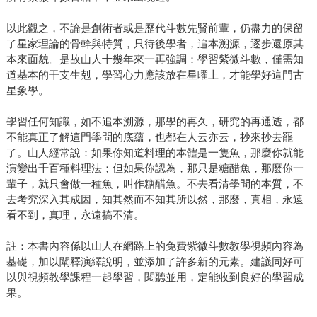
以此觀之，不論是創術者或是歷代斗數先賢前輩，仍盡力的保留
了星家理論的骨幹與特質，只待後學者，追本溯源，逐步還原其
本來面貌。是故山人十幾年來一再強調：學習紫微斗數，僅需知
道基本的干支生剋，學習心力應該放在星曜上，才能學好這門古
星象學。
學習任何知識，如不追本溯源，那學的再久，研究的再通透，都
不能真正了解這門學問的底蘊，也都在人云亦云，抄來抄去罷
了。山人經常說：如果你知道料理的本體是一隻魚，那麼你就能
演變出千百種料理法；但如果你認為，那只是糖醋魚，那麼你一
輩子，就只會做一種魚，叫作糖醋魚。不去看清學問的本質，不
去考究深入其成因，知其然而不知其所以然，那麼，真相，永遠
看不到，真理，永遠搞不清。
註：本書內容係以山人在網路上的免費紫微斗數教學視頻內容為
基礎，加以闡釋演繹說明，並添加了許多新的元素。建議同好可
以與視頻教學課程一起學習，閱聽並用，定能收到良好的學習成
果。