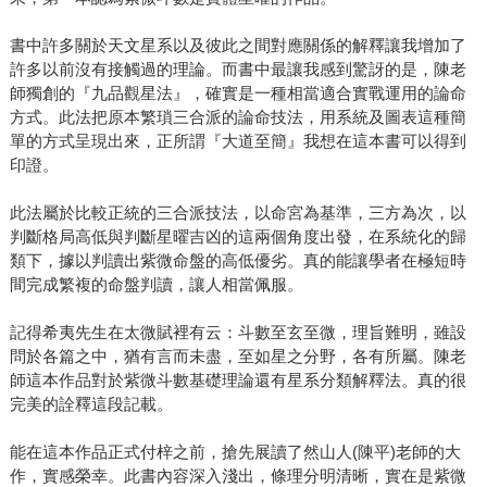
書中許多關於天文星系以及彼此之間對應關係的解釋讓我增加了
許多以前沒有接觸過的理論。而書中最讓我感到驚訝的是，陳老
師獨創的『九品觀星法』，確實是一種相當適合實戰運用的論命
方式。此法把原本繁瑣三合派的論命技法，用系統及圖表這種簡
單的方式呈現出來，正所謂『大道至簡』我想在這本書可以得到
印證。
此法屬於比較正統的三合派技法，以命宮為基準，三方為次，以
判斷格局高低與判斷星曜吉凶的這兩個角度出發，在系統化的歸
類下，據以判讀出紫微命盤的高低優劣。真的能讓學者在極短時
間完成繁複的命盤判讀，讓人相當佩服。
記得希夷先生在太微賦裡有云：斗數至玄至微，理旨難明，雖設
問於各篇之中，猶有言而未盡，至如星之分野，各有所屬。陳老
師這本作品對於紫微斗數基礎理論還有星系分類解釋法。真的很
完美的詮釋這段記載。
能在這本作品正式付梓之前，搶先展讀了然山人(陳平)老師的大
作，實感榮幸。此書內容深入淺出，條理分明清晰，實在是紫微