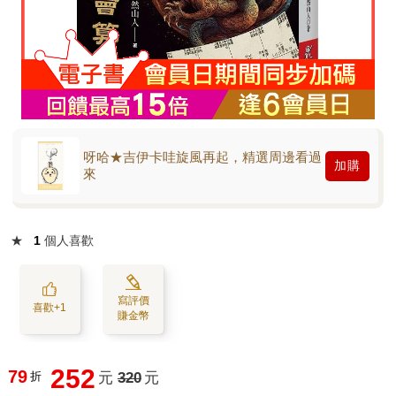
呀哈★吉伊卡哇旋風再起，精選周邊看過
加購
來
★
1
個人喜歡
寫評價
喜歡+1
賺金幣
252
79
折
元
320
元