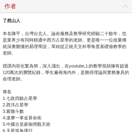
作者
了然山人
本名陳平，台灣台北人。論命服務及教學研究經驗二十餘年，也
是業界少有同時精通中西方占星學的老師。更是唯一一位捨棄傳
統深奧難懂的易理學說，單純從正統天文科學角度基礎做教學的
老師。
授課內容化繁為簡，深入淺出，在youtube上的教學視頻擁有超過
120萬次的瀏覽紀錄，學生遍佈海內外，是難得理論與實務兼具的
命理老師。
專長
1.七政四餘占星學
2.西洋占星學
3.紫微斗數
4.達摩一掌金算命術
5.中國古皇家御用觀天術
6.天星弧角擇日