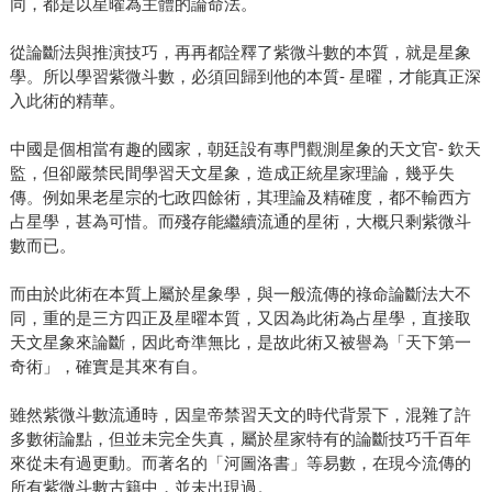
同，都是以星曜為主體的論命法。
從論斷法與推演技巧，再再都詮釋了紫微斗數的本質，就是星象
學。所以學習紫微斗數，必須回歸到他的本質- 星曜，才能真正深
入此術的精華。
中國是個相當有趣的國家，朝廷設有專門觀測星象的天文官- 欽天
監，但卻嚴禁民間學習天文星象，造成正統星家理論，幾乎失
傳。例如果老星宗的七政四餘術，其理論及精確度，都不輸西方
占星學，甚為可惜。而殘存能繼續流通的星術，大概只剩紫微斗
數而已。
而由於此術在本質上屬於星象學，與一般流傳的祿命論斷法大不
同，重的是三方四正及星曜本質，又因為此術為占星學，直接取
天文星象來論斷，因此奇準無比，是故此術又被譽為「天下第一
奇術」，確實是其來有自。
雖然紫微斗數流通時，因皇帝禁習天文的時代背景下，混雜了許
多數術論點，但並未完全失真，屬於星家特有的論斷技巧千百年
來從未有過更動。而著名的「河圖洛書」等易數，在現今流傳的
所有紫微斗數古籍中，並未出現過。