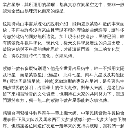
業占星學，其所運用的星曜，都真實存在於星空之中，並非一般
認知全然由易理演化而來的虛星。
也期待藉由本書系統化的說明介紹，能夠還原紫微斗數的本來面
貌，不再被許多沒有來由且荒誕不稽的理論給曲解誤導，讓許多
有志於此術的同好無所適從。加上現今科技進步，民智已開，唯
有將紫微斗數科學化，現代化，從天文科學及曆法的角度出發，
破除迷信與不科學的傳統思維，才能讓這門獨一無二的文化資
產，得以跟隨時代而進化，永續流傳。
紫微斗數有多麼特別呢？他是全世界占星術中，唯一不採用太陽
及行星，而是紫微星( 北極星)、北斗七星、南斗六星以及其他恆
星( 黃道周邊諸星煞、神煞)來做論斷的專業占星術，是希夷先生
獨步世界的發明，占星學上的偉大創作。對華人來說，是老祖宗
留下來相當珍貴的文化資產，也期待在大家的共同努力下，讓這
門源於東方，獨一無二的紫微斗數占星學能夠永續流傳。
感謝台灣紫微斗數界泰斗―蔡上機大師、中華民國紫微斗數協會
理事長-正興大師以及馬來西亞大梦派紫微斗數―大梦大師惠予贈
序。也感謝各位同道好友這十幾年來的支持與鼓勵，讓我們一起