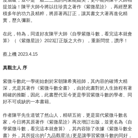
提並論！陳平大師今將以往珍貴之著作《紫微星詮》，再經歷累
積多年的功力及精粹，將原著再訂正，讓其書文大著再進化精
實，歷久彌新。
在此，特為，同道好友陳平大師《自學紫微斗數，看完這本就會
算》（《紫微星詮》2023訂正版之大作），重新問世，讚序！
蔡上機 2023.4.15
真觀主人 序
紫微斗數此一學術始創於宋朝陳希夷祖師，其內容的確博大精
深，尤是其著作《紫微斗數全書》，由於此書對於人生旅程有著
精確的推斷，因此，此書歷代至今更是學習紫微斗數的學者、同
好不可或缺的一本書籍。
作者陳平先生道號了然山人，精研五術，更是當代紫微斗數名
家，今日將其原著作《紫微星詮》再次增訂出版，並更名為《自
學紫微斗數，看完這本就會算》，其內容除了依據《紫微斗數全
書》外，其所提出的｢九品觀星法｣更是讓學習紫微斗數的同好，