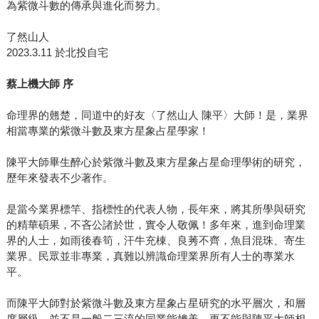
為紫微斗數的傳承與進化而努力。
了然山人
2023.3.11 於北投自宅
蔡上機大師 序
命理界的翹楚，同道中的好友〈了然山人 陳平〉大師！是，業界
相當專業的紫微斗數及東方星象占星學家！
陳平大師畢生醉心於紫微斗數及東方星象占星命理學術的研究，
歷年來發表不少著作。
是當今業界標竿、指標性的代表人物，長年來，將其所學與研究
的精華碩果，不吝公諸於世，實令人敬佩！多年來，進到命理業
界的人士，如雨後春筍，汗牛充棟、良莠不齊，魚目混珠、寄生
業界。民眾並非專業，真難以辨識命理業界所有人士的專業水
平。
而陳平大師對於紫微斗數及東方星象占星研究的水平層次，和層
度層級，並不是一般二三流的同業能媲美，更不能與陳平大師相