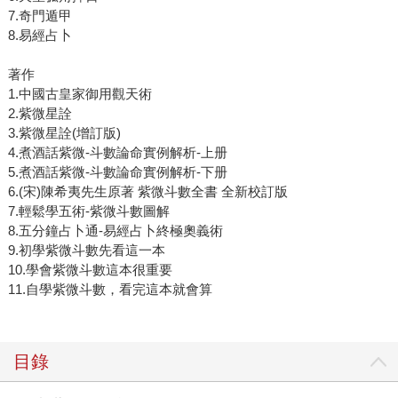
7.奇門遁甲
8.易經占卜
著作
1.中國古皇家御用觀天術
2.紫微星詮
3.紫微星詮(增訂版)
4.煮酒話紫微-斗數論命實例解析-上册
5.煮酒話紫微-斗數論命實例解析-下册
6.(宋)陳希夷先生原著 紫微斗數全書 全新校訂版
7.輕鬆學五術-紫微斗數圖解
8.五分鐘占卜通-易經占卜終極奧義術
9.初學紫微斗數先看這一本
10.學會紫微斗數這本很重要
11.自學紫微斗數，看完這本就會算
目錄