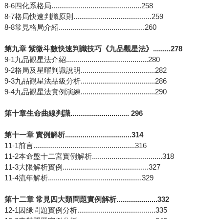
8-6四化系格局..............................................258
8-7格局快速判識原則........................................259
8-8常見格局介紹............................................260
第九章 紫微斗數快速判識技巧《九品觀星法》.........278
9-1九品觀星法介紹..........................................280
9-2格局及星曜判識說明......................................282
9-3九品觀星法品級分析......................................286
9-4九品觀星法實例演練......................................290
第十章生命曲線判識.............................. 296
第十一章 實例解析..................................314
11-1前言....................................................316
11-2本命盤十二宮實例解析....................................318
11-3大限解析實例............................................327
11-4流年解析................................................329
第十二章 常見四大類問題實例解析.....................332
12-1因緣問題實例分析........................................335