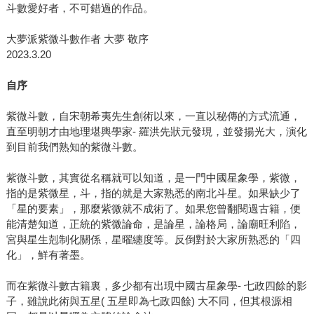
斗數愛好者，不可錯過的作品。
大夢派紫微斗數作者 大夢 敬序
2023.3.20
自序
紫微斗數，自宋朝希夷先生創術以來，一直以秘傳的方式流通，
直至明朝才由地理堪輿學家- 羅洪先狀元發現，並發揚光大，演化
到目前我們熟知的紫微斗數。
紫微斗數，其實從名稱就可以知道，是一門中國星象學，紫微，
指的是紫微星，斗，指的就是大家熟悉的南北斗星。如果缺少了
「星的要素」，那麼紫微就不成術了。如果您曾翻閱過古籍，便
能清楚知道，正統的紫微論命，是論星，論格局，論廟旺利陷，
宮與星生剋制化關係，星曜纏度等。反倒對於大家所熟悉的「四
化」，鮮有著墨。
而在紫微斗數古籍裏，多少都有出現中國古星象學- 七政四餘的影
子，雖說此術與五星( 五星即為七政四餘) 大不同，但其根源相