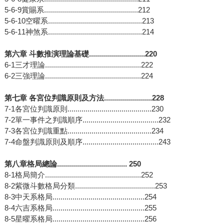
5-6-9賞賜系...............................................212
5-6-10空曜系...............................................213
5-6-11神煞系...............................................214
第六章 斗數推演理論基礎............................220
6-1三才理論................................................222
6-2三強理論................................................224
第七章 各宮位判識原則及方法........................228
7-1各宮位判識原則..........................................230
7-2單一事件之判識順序......................................232
7-3各宮位判識重點..........................................234
7-4命盤判識原則及順序......................................243
第八章格局總論................................... 250
8-1格局簡介................................................252
8-2紫微斗數格局分類........................................253
8-3中天系格局..............................................254
8-4六吉系格局..............................................255
8-5星曜系格局..............................................256