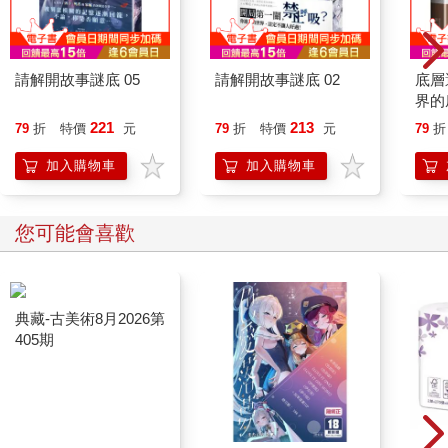
請解開故事謎底 05
請解開故事謎底 02
底層
界的
221
213
79
折
特價
元
79
折
特價
元
79
折
加入購物車
加入購物車
您可能會喜歡