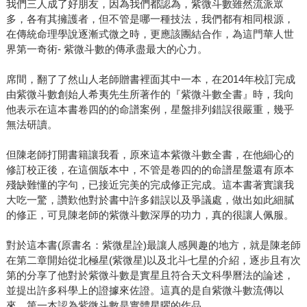
我們三人成了好朋友，因為我們都認為，紫微斗數雖然流派眾
多，各有其擁護者，但不管是哪一種技法，我們都有相同根源，
在傳統命理學說逐漸式微之時，更應該團結合作，為這門華人世
界第一奇術- 紫微斗數的傳承盡最大的心力。
席間，翻了了然山人老師贈書裡面其中一本，在2014年校訂完成
由紫微斗數創始人希夷先生所著作的『紫微斗數全書』時，我向
他表示在這本書卷四的的命譜案例，星盤排列錯誤很嚴重，幾乎
無法研讀。
但陳老師打開書籍讓我看，原來這本紫微斗數全書，在他細心的
修訂校正後，在這個版本中，不管是卷四的的命譜星盤還有原本
殘缺難懂的字句，已接近完美的完成修正完成。這本書著實讓我
大吃一驚，讚歎他對於書中許多錯誤以及爭議處，做出如此細膩
的修正，可見陳老師的紫微斗數深厚的功力，真的很讓人佩服。
對於這本書(原書名：紫微星詮)最讓人感興趣的地方，就是陳老師
在第二章開始從北極星(紫微星)以及北斗七星的介紹，逐步且有次
第的分享了他對於紫微斗數是實星且符合天文科學曆法的論述，
並提出許多科學上的證據來佐證。這真的是自紫微斗數流傳以
來，第一本認為紫微斗數是實體星曜的作品。