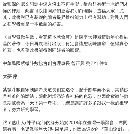
從艱深的賦文詞語中深入淺出不再生澀，從前只有術士老師們才
懂的律則，此書可以讓同好們更容易明白理解，造福大家；尤
其，此書對已有基礎的讀者提昇推衍能力上很有幫助，對剛入門
之初學者更是一本啟蒙的好書。
《自學紫微斗數，看完這本就會算》是陳平大師累積數年心得結
晶的著作，今日再次增訂出版，肯定會讓您玩味無窮，值得真心
推薦，也希望此書能得到同好者的回響。
中華民國紫微斗數協會創會理事長 曾正興 癸卯年仲春
大夢 序
紫微斗數自宋朝陳希夷道長創立迄今，歷千餘年而不衰，其精妙
且神准的論斷法，讓此術增添許多神秘的色彩，也因此紫微斗數
長期被譽為『天下第一奇術』，總是讓許許多多跟我一樣的後學
者，努力研究學習。
跟了然山人(陳平)老師的緣分始於2018年在臺灣一場聚會，席間
還有另一名梁派飛星大師- 周星飛，也因為這次的『華山論劍』，