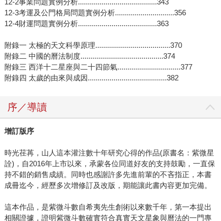
12-2事業問題實例分析........................................343
12-3考運及公門格局問題實例分析..............................356
12-4財運問題實例分析........................................363
附錄一 太極的天文科學原理......................................370
附錄二 中國的曆法制度..........................................374
附錄三 西洋十二星座與二十四節氣................................377
附錄四 太歲的由來與成因........................................382
序／導讀
增訂版序
時光荏苒，山人這本灌注數十年研究心得的作品(原書名：紫微星
詮)，自2016年上市以來，承蒙各位同道好友的支持鼓勵，一直保
持不錯的銷售成績。同時也感謝許多先進前輩的不吝指正，本書
成冊迄今，經歷多次增修訂及改版，期能讓此書內容更加完備。
這本作品，是紫微斗數自希夷先生創術以來數千年，第一本提出
相關證據，證明紫微斗數確實符合真實天文星象與曆法的一門專