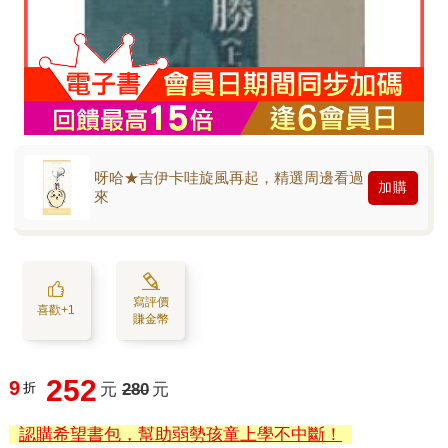
呀哈★吉伊卡哇旋風再起，精選周邊看過
加購
來
寫評價
喜歡+1
賺金幣
252
9
折
元
280
元
認購希望書包，幫助弱勢孩童上學不中斷！