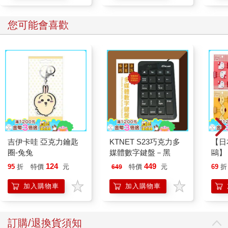
您可能會喜歡
吉伊卡哇 亞克力鑰匙
KTNET S23巧克力多
【日本
圈-兔兔
媒體數字鍵盤－黑
鷗】
(8款
124
449
95
折
特價
元
特價
元
69
折
649
Kit
企鵝
加入購物車
加入購物車
訂購/退換貨須知