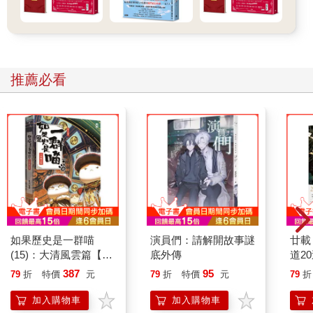
推薦必看
如果歷史是一群喵
演員們：請解開故事謎
廿載
(15)：大清風雲篇【萌
底外傳
道2
貓漫畫學歷史】
387
95
79
折
特價
元
79
折
特價
元
79
折
加入購物車
加入購物車