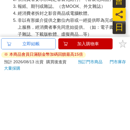
會
報紙、期刊或雜誌。（含MOOK、外文雜誌）
員
經消費者拆封之影音商品或電腦軟體。
非以有形媒介提供之數位內容或一經提供即為完成之線
日
上服務，經消費者事先同意始提供。（如：電子書、電
子雜誌、下載版軟體、虛擬商品…等）
已拆封之個人衛生用品。（如：內衣褲、刮鬍刀、除毛
立即結帳
加入購物車
刀…等）
※ 本商品會員日滿額金幣加碼回饋最高15倍
若非上列種類商品，均享有到貨7天的猶豫期（含例假
日）。
預計 2026/08/13 出貨
購買後進貨
預訂門市商品
門市庫存
大量採購
辦理退換貨時，商品（組合商品恕無法接受單獨退貨）必須
是您收到商品時的原始狀態（包含商品本體、配件、贈品、
保證書、所有附隨資料文件及原廠內外包裝…等），請勿直
接使用原廠包裝寄送，或於原廠包裝上黏貼紙張或書寫文
字。
退回商品若無法回復原狀，將請您負擔回復原狀所需費用，
嚴重時將影響您的退貨權益。