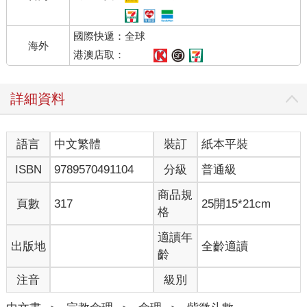
國際快遞：全球
海外
港澳店取：
詳細資料
語言
中文繁體
裝訂
紙本平裝
ISBN
9789570491104
分級
普通級
商品規
頁數
317
25開15*21cm
格
適讀年
出版地
全齡適讀
齡
注音
級別