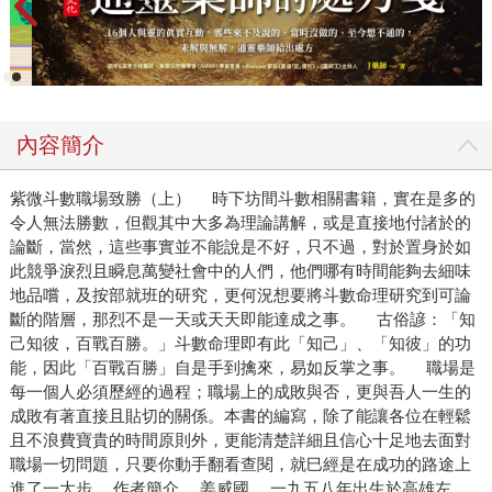
內容簡介
紫微斗數職場致勝（上） 時下坊間斗數相關書籍，實在是多的
令人無法勝數，但觀其中大多為理論講解，或是直接地付諸於的
論斷，當然，這些事實並不能說是不好，只不過，對於置身於如
此競爭淚烈且瞬息萬變社會中的人們，他們哪有時間能夠去細味
地品嚐，及按部就班的研究，更何況想要將斗數命理研究到可論
斷的階層，那烈不是一天或天天即能達成之事。 古俗諺：「知
己知彼，百戰百勝。」斗數命理即有此「知己」、「知彼」的功
能，因此「百戰百勝」自是手到擒來，易如反掌之事。 職場是
每一個人必須歷經的過程；職場上的成敗與否，更與吾人一生的
成敗有著直接且貼切的關係。本書的編寫，除了能讓各位在輕鬆
且不浪費寶貴的時間原則外，更能清楚詳細且信心十足地去面對
職場一切問題，只要你動手翻看查閱，就巳經是在成功的路途上
進了一大步。 作者簡介 姜威國 一九五八年出生於高雄左