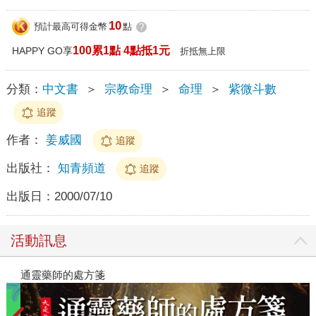
10
預計最高可得金幣
點
?
100累1點 4點抵1元
HAPPY GO享
折抵無上限
分類：
中文書
＞
宗教命理
＞
命理
＞
紫微斗數
追蹤
作者：
姜威國
追蹤
出版社：
知青頻道
追蹤
出版日：
2000/07/10
活動訊息
閱讀漫遊錄-2026上半年暢銷榜
通靈