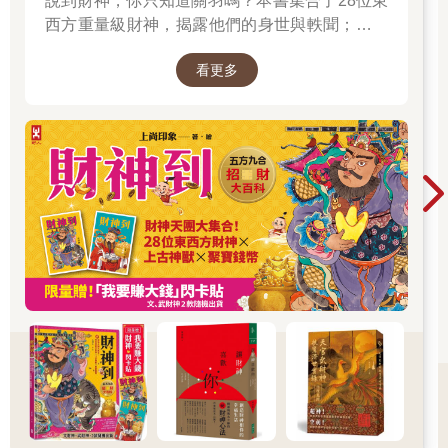
說到財神，你只知道關羽嗎？本書集合了28位東
西方重量級財神，揭露他們的身世與軼聞；也介
紹各種招財神獸、聚財寶物，帶你收穫滿滿的智
看更多
慧與正能量；從神話、文學、歷史到民間信仰，
走進一座華麗的紙上財神文化博物館。