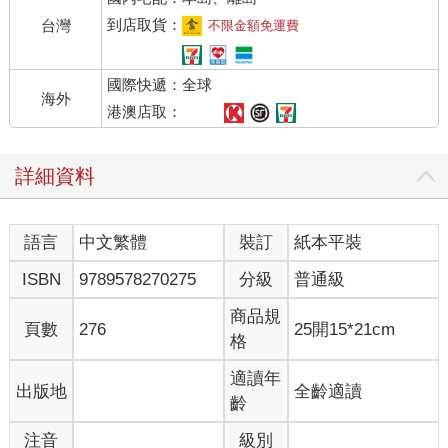
到店取貨：
台灣
不限金額免運費
國際快遞：全球
海外
港澳店取：
詳細資料
語言
中文繁體
裝訂
紙本平裝
ISBN
9789578270275
分級
普通級
商品規
頁數
276
25開15*21cm
格
適讀年
出版地
全齡適讀
齡
注音
級別