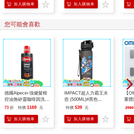
的37個科學方法
加入購物車
加入購物車
您可能會喜歡
德國Alpecin-強健髮根
IMPACT超人力霸王水
【O
控油無矽靈咖啡因洗髮
壺 (500ML)#黑色
重體
凝露375ml/瓶-C1強健
IMUTB01BK
212
1169
539
73
折
特價
元
特價
元
2980
髮根(護髮洗髮精/男士
電動
調理頭皮洗髮液/0矽靈
2210
加入購物車
加入購物車
滋潤洗頭髮水/一般髮
質適用)