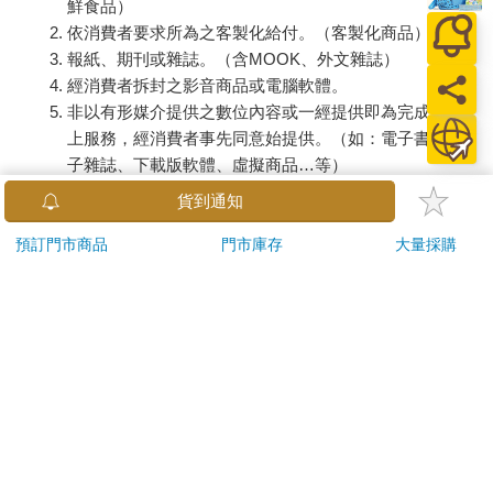
鮮食品）
依消費者要求所為之客製化給付。（客製化商品）
報紙、期刊或雜誌。（含MOOK、外文雜誌）
經消費者拆封之影音商品或電腦軟體。
非以有形媒介提供之數位內容或一經提供即為完成之線
上服務，經消費者事先同意始提供。（如：電子書、電
子雜誌、下載版軟體、虛擬商品…等）
已拆封之個人衛生用品。（如：內衣褲、刮鬍刀、除毛
貨到通知
刀…等）
若非上列種類商品，均享有到貨7天的猶豫期（含例假
預訂門市商品
門市庫存
大量採購
日）。
辦理退換貨時，商品（組合商品恕無法接受單獨退貨）必須
是您收到商品時的原始狀態（包含商品本體、配件、贈品、
保證書、所有附隨資料文件及原廠內外包裝…等），請勿直
接使用原廠包裝寄送，或於原廠包裝上黏貼紙張或書寫文
字。
退回商品若無法回復原狀，將請您負擔回復原狀所需費用，
嚴重時將影響您的退貨權益。