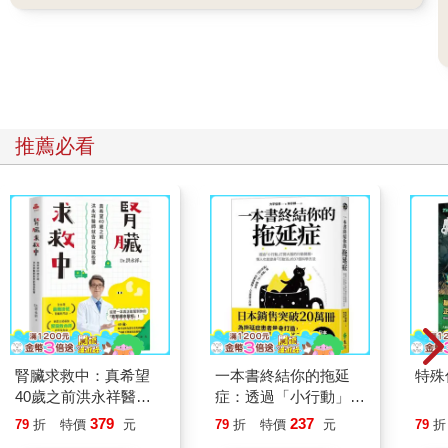
推薦必看
腎臟求救中：真希望
一本書終結你的拖延
特殊傳
40歲之前洪永祥醫師
症：透過「小行動」打
就告訴我這些事
開大腦的行動開關，懶
379
237
79
折
特價
元
79
折
特價
元
79
折
人也能變身「行動派」