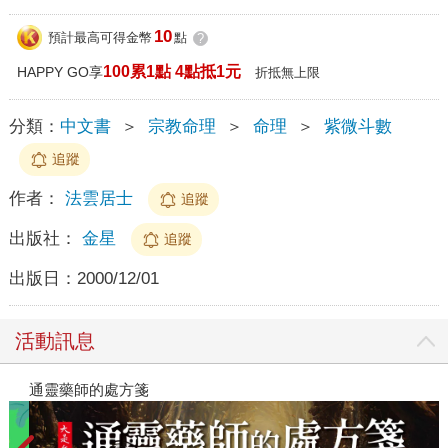
10
預計最高可得金幣
點
?
100累1點 4點抵1元
HAPPY GO享
折抵無上限
分類：
中文書
＞
宗教命理
＞
命理
＞
紫微斗數
追蹤
作者：
法雲居士
追蹤
出版社：
金星
追蹤
出版日：
2000/12/01
活動訊息
-2026上半年暢銷榜
通靈藥師的處方