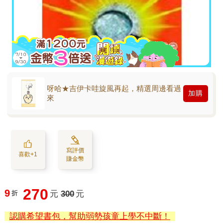
呀哈★吉伊卡哇旋風再起，精選周邊看過
加購
來
寫評價
喜歡+1
賺金幣
270
9
折
元
300
元
認購希望書包，幫助弱勢孩童上學不中斷！