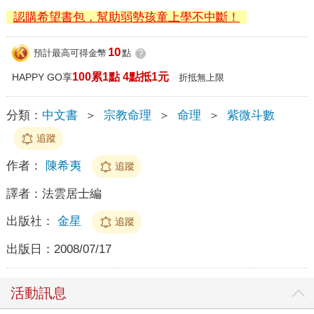
認購希望書包，幫助弱勢孩童上學不中斷！
10
預計最高可得金幣
點
?
100累1點 4點抵1元
HAPPY GO享
折抵無上限
分類：
中文書
＞
宗教命理
＞
命理
＞
紫微斗數
追蹤
作者：
陳希夷
追蹤
譯者：
法雲居士編
出版社：
金星
追蹤
出版日：
2008/07/17
活動訊息