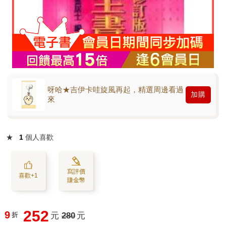
呀哈★吉伊卡哇旋風再起，精選周邊看過
加購
來
★
1
個人喜歡
寫評價
喜歡+1
賺金幣
252
9
折
元
280
元