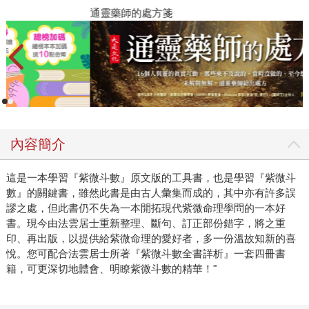
閱讀漫遊錄-2026上半年暢銷榜
通
內容簡介
這是一本學習『紫微斗數』原文版的工具書，也是學習『紫微斗
數』的關鍵書，雖然此書是由古人彙集而成的，其中亦有許多誤
謬之處，但此書仍不失為一本開拓現代紫微命理學問的一本好
書。現今由法雲居士重新整理、斷句、訂正部份錯字，將之重
印、再出版，以提供給紫微命理的愛好者，多一份溫故知新的喜
悅。您可配合法雲居士所著『紫微斗數全書詳析』一套四冊書
籍，可更深切地體會、明瞭紫微斗數的精華！"