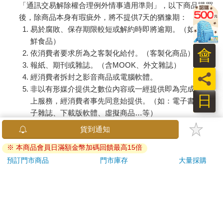
「通訊交易解除權合理例外情事適用準則」，以下商品購買
後，除商品本身有瑕疵外，將不提供7天的猶豫期：
易於腐敗、保存期限較短或解約時即將逾期。（如：生
鮮食品）
會
依消費者要求所為之客製化給付。（客製化商品）
報紙、期刊或雜誌。（含MOOK、外文雜誌）
員
經消費者拆封之影音商品或電腦軟體。
非以有形媒介提供之數位內容或一經提供即為完成之線
日
上服務，經消費者事先同意始提供。（如：電子書、電
子雜誌、下載版軟體、虛擬商品…等）
已拆封之個人衛生用品。（如：內衣褲、刮鬍刀、除毛
貨到通知
刀…等）
※ 本商品會員日滿額金幣加碼回饋最高15倍
若非上列種類商品，均享有到貨7天的猶豫期（含例假
日）。
預訂門市商品
門市庫存
大量採購
辦理退換貨時，商品（組合商品恕無法接受單獨退貨）必須
是您收到商品時的原始狀態（包含商品本體、配件、贈品、
保證書、所有附隨資料文件及原廠內外包裝…等），請勿直
接使用原廠包裝寄送，或於原廠包裝上黏貼紙張或書寫文
字。