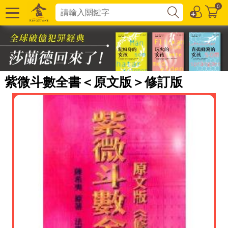
0
紫微斗數全書＜原文版＞修訂版