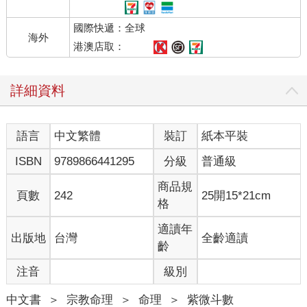
國際快遞：全球
海外
港澳店取：
詳細資料
語言
中文繁體
裝訂
紙本平裝
ISBN
9789866441295
分級
普通級
商品規
頁數
242
25開15*21cm
格
適讀年
出版地
台灣
全齡適讀
齡
注音
級別
中文書
＞
宗教命理
＞
命理
＞
紫微斗數