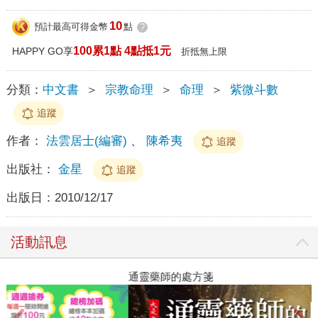
10
預計最高可得金幣
點
?
100累1點 4點抵1元
HAPPY GO享
折抵無上限
分類：
中文書
＞
宗教命理
＞
命理
＞
紫微斗數
追蹤
作者：
法雲居士(編審)
、
陳希夷
追蹤
出版社：
金星
追蹤
出版日：
2010/12/17
活動訊息
閱讀漫遊錄-2026上半年暢銷榜
通