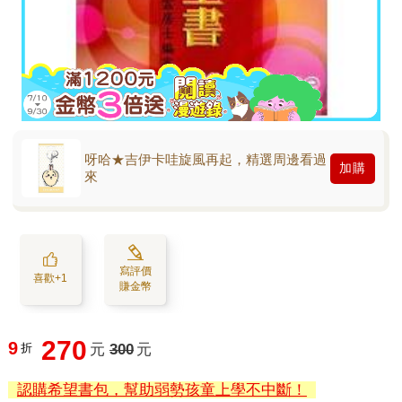
呀哈★吉伊卡哇旋風再起，精選周邊看過
加購
來
寫評價
喜歡+1
賺金幣
270
9
折
元
300
元
認購希望書包，幫助弱勢孩童上學不中斷！