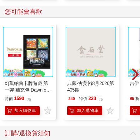
您可能會喜歡
幻獸帕魯卡牌遊戲 第
典藏-古美術8月2026第
吉伊
一彈 補充包 Dawn of
405期
Palpagos（日文版一
1590
228
特價
元
特價
元
96
折
240
盒）
加入購物車
加入購物車
訂購/退換貨須知