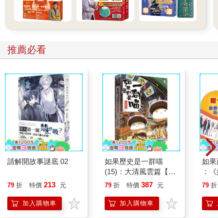
推薦必看
請解開故事謎底 02
如果歷史是一群喵
如果
(15)：大清風雲篇【萌
：《
貓漫畫學歷史】
喵》
213
387
79
折
特價
元
79
折
特價
元
79
折
【首
加入購物車
加入購物車