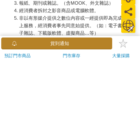
報紙、期刊或雜誌。（含MOOK、外文雜誌）
經消費者拆封之影音商品或電腦軟體。
非以有形媒介提供之數位內容或一經提供即為完成之線
上服務，經消費者事先同意始提供。（如：電子書、電
子雜誌、下載版軟體、虛擬商品…等）
已拆封之個人衛生用品。（如：內衣褲、刮鬍刀、除毛
貨到通知
刀…等）
若非上列種類商品，均享有到貨7天的猶豫期（含例假
預訂門市商品
門市庫存
大量採購
日）。
辦理退換貨時，商品（組合商品恕無法接受單獨退貨）必須
是您收到商品時的原始狀態（包含商品本體、配件、贈品、
保證書、所有附隨資料文件及原廠內外包裝…等），請勿直
接使用原廠包裝寄送，或於原廠包裝上黏貼紙張或書寫文
字。
退回商品若無法回復原狀，將請您負擔回復原狀所需費用，
嚴重時將影響您的退貨權益。