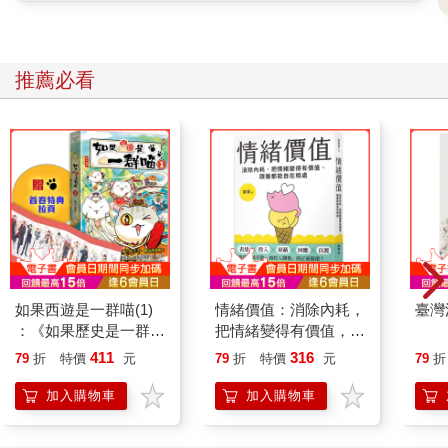
推薦必看
如果西遊是一群喵(1)
情緒價值：消除內耗，
臺灣
：《如果歷史是一群
把情緒變得有價值，跟
喵》作者最新力作，附
誰都能自在相處
411
316
79
折
特價
元
79
折
特價
元
79
折
【首卷特典】拉頁
加入購物車
加入購物車