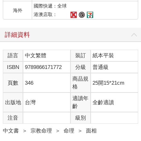
國際快遞：全球
海外
港澳店取：
詳細資料
語言
中文繁體
裝訂
紙本平裝
ISBN
9789866171772
分級
普通級
商品規
頁數
346
25開15*21cm
格
適讀年
出版地
台灣
全齡適讀
齡
注音
級別
中文書
＞
宗教命理
＞
命理
＞
面相