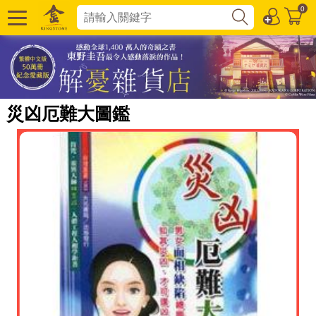
0
災凶厄難大圖鑑