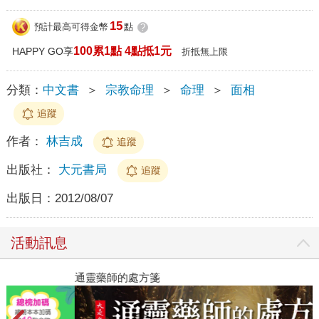
15
預計最高可得金幣
點
?
100累1點 4點抵1元
HAPPY GO享
折抵無上限
分類：
中文書
＞
宗教命理
＞
命理
＞
面相
追蹤
作者：
林吉成
追蹤
出版社：
大元書局
追蹤
出版日：
2012/08/07
活動訊息
閱讀漫遊錄-2026上半年暢銷榜
通