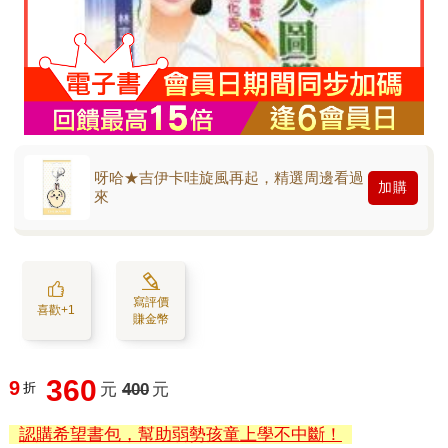
呀哈★吉伊卡哇旋風再起，精選周邊看過
加購
來
寫評價
喜歡+1
賺金幣
360
9
折
元
400
元
認購希望書包，幫助弱勢孩童上學不中斷！