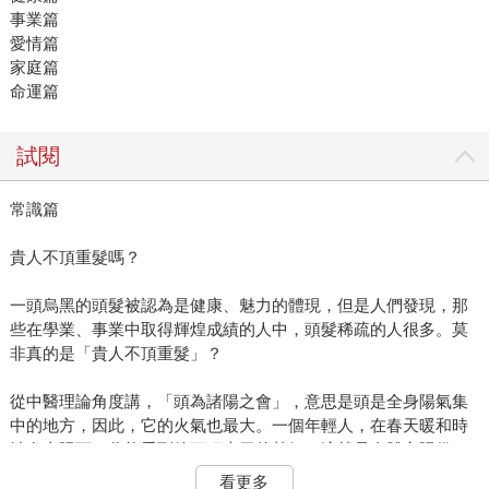
事業篇
愛情篇
家庭篇
命運篇
試閱
常識篇
貴人不頂重髮嗎？
一頭烏黑的頭髮被認為是健康、魅力的體現，但是人們發現，那
些在學業、事業中取得輝煌成績的人中，頭髮稀疏的人很多。莫
非真的是「貴人不頂重髮」？
從中醫理論角度講，「頭為諸陽之會」，意思是頭是全身陽氣集
中的地方，因此，它的火氣也最大。一個年輕人，在春天暖和時
站在太陽下，你能看到他頭頂上冒的熱氣，這就是身體之陽借了
自然之陽，非常旺盛。所以老話說「貴人不頂重髮」，是人們從
看更多