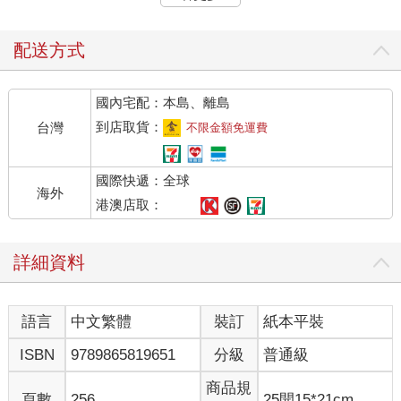
多年的經驗總結的。
過長過厚的頭髮會影響生命陽氣的蒸發，會憋出火來。所以，頭
配送方式
部要適當暴露，小男孩尤其如此，頭髮要經常剃，年輕人應該少
戴帽子。
國內宅配：本島、離島
在傳統面相學看來，柔軟、烏黑、稀疏的頭髮是富貴的象徵。反
到店取貨：
台灣
不限金額免運費
之，擁有厚重、如枯草般頭髮的人多貧寒一生。
國際快遞：全球
關於頭髮和命運的關係，民間流傳著一個口訣：
海外
港澳店取：
1.頭髮稀軟黑如綿，少年家中有糧錢，性情品質多高尚，聰明得
志父母全。
詳細資料
2.頭髮粗硬密又多，個性急燥話不多，父母不全少年苦，一生勞
碌受折磨。
語言
中文繁體
裝訂
紙本平裝
3.頭髮高上天庭平，父母必定有才能，自己聰明早得志，個性溫
ISBN
9789865819651
分級
普通級
和萬事成。
商品規
頁數
256
25開15*21cm
4.青頭皮發生富貴，黃頭皮發窮又忙，額上有旋多辛苦，腦後多