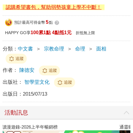
認購希望書包，幫助弱勢孩童上學不中斷！
5
預計最高可得金幣
點
?
100累1點 4點抵1元
HAPPY GO享
折抵無上限
分類：
中文書
＞
宗教命理
＞
命理
＞
面相
追蹤
作者：
陳德安
追蹤
出版社：
智學堂文化
追蹤
出版日：
2015/07/13
活動訊息
閱讀漫遊錄-2026上半年暢銷榜
通