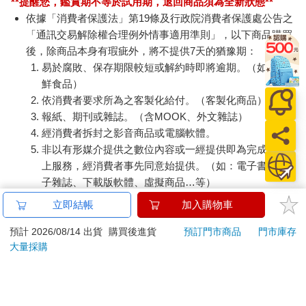
**提醒您，鑑賞期不等於試用期，退回商品須為全新狀態**
依據「消費者保護法」第19條及行政院消費者保護處公告之
「通訊交易解除權合理例外情事適用準則」，以下商品購買
後，除商品本身有瑕疵外，將不提供7天的猶豫期：
易於腐敗、保存期限較短或解約時即將逾期。（如：生
鮮食品）
依消費者要求所為之客製化給付。（客製化商品）
報紙、期刊或雜誌。（含MOOK、外文雜誌）
經消費者拆封之影音商品或電腦軟體。
非以有形媒介提供之數位內容或一經提供即為完成之線
上服務，經消費者事先同意始提供。（如：電子書、電
子雜誌、下載版軟體、虛擬商品…等）
已拆封之個人衛生用品。（如：內衣褲、刮鬍刀、除毛
立即結帳
加入購物車
刀…等）
若非上列種類商品，均享有到貨7天的猶豫期（含例假
預計 2026/08/14 出貨
購買後進貨
預訂門市商品
門市庫存
大量採購
日）。
辦理退換貨時，商品（組合商品恕無法接受單獨退貨）必須
是您收到商品時的原始狀態（包含商品本體、配件、贈品、
保證書、所有附隨資料文件及原廠內外包裝…等），請勿直