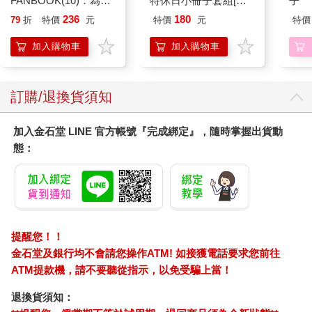
FANBOOK(10)：為了
特休日小冊子套組[限
子
成為圖書管理員不擇手
加購]
236
180
79
折
特價
元
特價
元
特價
段！
加入購物車
加入購物車
訂購/退換貨須知
加入金石堂 LINE 官方帳號『完成綁定』，隨時掌握出貨動
態：
提醒您！！
金石堂及銀行均不會請您操作ATM! 如接獲電話要求您前往
ATM提款機，請不要聽從指示，以免受騙上當！
退換貨須知：