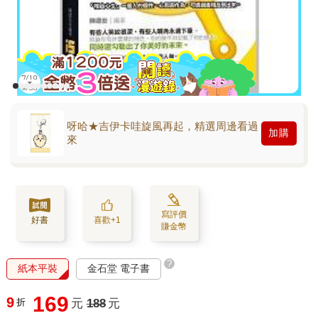
呀哈★吉伊卡哇旋風再起，精選周邊看過
加購
來
寫評價
好書
喜歡+1
賺金幣
?
紙本平裝
金石堂 電子書
169
9
折
元
188
元