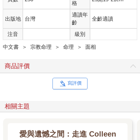
格
旋富貴人。
適讀年
出版地
台灣
全齡適讀
5.頭髮連眉缺爹娘，鬢毛不長少錢糧，苦是額窄低不平，此人一
齡
生窮又忙。
注音
級別
腦門大代表聰明嗎？
中文書
＞
宗教命理
＞
命理
＞
面相
從中醫理論角度講，腦門（即額頭）大代表先天發育較為充足，
這樣的人學習力、思考力等都很強，所以較其他人聰明。
商品評價
現代解剖學發現，人的大腦在前額有一塊稱為腦前葉的區域，被
認為是大腦的司令部，可控制人的思維和行動。透過它，我們可
寫評價
以全方位的觀察事物，例如你知道你要去什麼地方，你知道曾經
去過什麼地方，以及將會發生什麼事情，等等。
相關主題
解剖學家經過試驗總結出：腦前葉發達的人，智力也會高人一
等。
不論是中醫學還是解剖學，這些觀點正好與面相學的主張不謀而
愛與遺憾之間：走進 Colleen
合：天庭飽滿意味智力過人，讓我們不禁佩服起老祖宗們的智慧