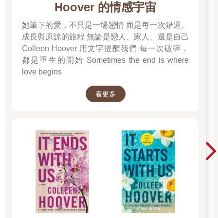
Hoover 的情感宇宙
結晶。
她筆下的愛，不只是一場戀情 而是每一次錯過、
眉毛連在一起好不好
成長與原諒的旅程 無論是戀人、家人、還是自己
Colleen Hoover 用文字提醒我們 每一次破碎，
兩條眉毛連在一起，且互相侵入對方眉毛之內，像交戰一樣，稱
之為眉交。
都是重生的開始 Sometimes the end is where
love begins
據面相書所言，眉交的人大多兄弟反目、朋友運亦不佳。其心情
煩亂、遇事猶豫不決，且偏聽女色之言，一生常有豔遇禍事；但
看更多
如眼睛有神且黑白分明者，則可控制以上情況。另外，這種人性
格過於悲觀，遇事每每記於心中，不能開解自己。
與眉交情況相似的是眉破。所謂眉破，是指先天眉毛缺損，或後
天由於多種原因引致眉毛受損而出現眉破的情況。眉破代表兄弟
很早就生離死別，亦代表手部易折斷、受傷。