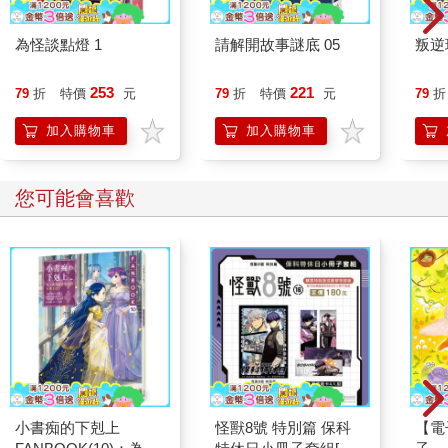
為怪談點燈 1
請解開故事謎底 05
叛逆
253
221
79
折
特價
元
79
折
特價
元
79
折
加入購物車
加入購物車
您可能會喜歡
小書痴的下剋上
怪獸8號 特別篇 保科
【電