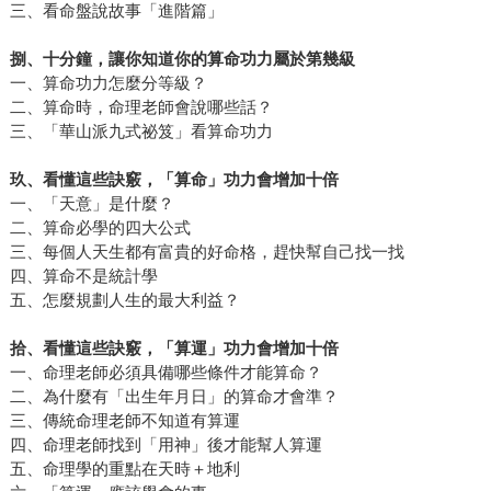
三、看命盤說故事「進階篇」
捌、十分鐘，讓你知道你的算命功力屬於第幾級
一、算命功力怎麼分等級？
二、算命時，命理老師會說哪些話？
三、「華山派九式祕笈」看算命功力
玖、看懂這些訣竅，「算命」功力會增加十倍
一、「天意」是什麼？
二、算命必學的四大公式
三、每個人天生都有富貴的好命格，趕快幫自己找一找
四、算命不是統計學
五、怎麼規劃人生的最大利益？
拾、看懂這些訣竅，「算運」功力會增加十倍
一、命理老師必須具備哪些條件才能算命？
二、為什麼有「出生年月日」的算命才會準？
三、傳統命理老師不知道有算運
四、命理老師找到「用神」後才能幫人算運
五、命理學的重點在天時＋地利