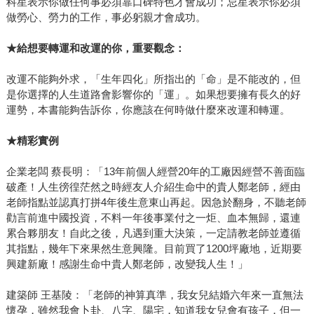
科星表示你做任何事必須靠口碑特色才會成功；忌星表示你必須
做勞心、勞力的工作，事必躬親才會成功。
★
給想要轉運和改運的你，重要觀念：
改運不能夠外求，「生年四化」所指出的「命」是不能改的，但
是你選擇的人生道路會影響你的「運」。如果想要擁有長久的好
運勢，本書能夠告訴你，你應該在何時做什麼來改運和轉運。
★
精彩實例
企業老闆 蔡長明：「13年前個人經營20年的工廠因經營不善面臨
破產！人生徬徨茫然之時經友人介紹生命中的貴人鄭老師，經由
老師指點並認真打拼4年後生意東山再起。因急於翻身，不聽老師
勸言前進中國投資，不料一年後事業付之一炬、血本無歸，還連
累合夥朋友！自此之後，凡遇到重大決策，一定請教老師並遵循
其指點，幾年下來果然生意興隆。目前買了1200坪廠地，近期要
興建新廠！感謝生命中貴人鄭老師，改變我人生！」
建築師 王基陵：「老師的神算真準，我女兒結婚六年來一直無法
懷孕，雖然我會卜卦、八字、陽宅，知道我女兒會有孩子，但一