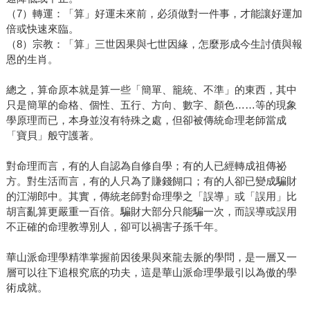
（7）轉運：「算」好運未來前，必須做對一件事，才能讓好運加
倍或快速來臨。
（8）宗教：「算」三世因果與七世因緣，怎麼形成今生討債與報
恩的生肖。
總之，算命原本就是算一些「簡單、籠統、不準」的東西，其中
只是簡單的命格、個性、五行、方向、數字、顏色……等的現象
學原理而已，本身並沒有特殊之處，但卻被傳統命理老師當成
「寶貝」般守護著。
對命理而言，有的人自認為自修自學；有的人已經轉成祖傳祕
方。對生活而言，有的人只為了賺錢餬口；有的人卻已變成騙財
的江湖郎中。其實，傳統老師對命理學之「誤導」或「誤用」比
胡言亂算更嚴重一百倍。騙財大部分只能騙一次，而誤導或誤用
不正確的命理教導別人，卻可以禍害子孫千年。
華山派命理學精準掌握前因後果與來龍去脈的學問，是一層又一
層可以往下追根究底的功夫，這是華山派命理學最引以為傲的學
術成就。