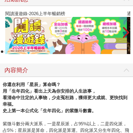
閱讀漫遊錄-2026上半年暢銷榜
通
內容簡介
你還在利用「星辰」算命嗎？
用「生年四化」看出上天為你安排的人生故事，
看清命中注定的人事物，少走冤枉路，獲得更大成就、更快找到
幸福。
史上第一本公式化「生年四化」的紫微斗數書。
紫微斗數分兩大派系，一是星辰派，占95%以上，二是四化派，
占5%；星辰派是算命，四化派是算運。四化派又分生年四化、飛