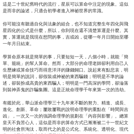
這是二十世紀舊時代的流行，星辰可以算命中注定的現象。這似
是而非的論述，只適合初學者進入神祕世界的常識。
你可能沒有聽過自化與法象的組合，也不知道完整生年四化與飛
星四化的公式是什麼，所以，你到現在還不清楚算運是什麼。其
實，算運就是我現在想問的事，吉或凶，從哪一年月日開始至哪
一年月日結束。
學算命原本就是簡單的事，只要短短一天，八個小時，就能「簡
單、籠統」的幫人算命。然而，大部分的命理老師卻利用自己人
生歷練或算命技巧而得意洋洋的賺錢餬口。說起來有點悲哀，明
明是簡單的說詞，卻假裝成神祕的東西騙錢；明明是不準的論
述，卻裝扮成高貴的東西騙人；明明是一門高深的學問，卻淪落
到裝神弄鬼的詐騙集團。這是正統命理學千年來第一次的浩劫。
有鑑於此，華山派命理學三十九年來不斷的努力、精進、成長、
進化、創新、革命；屢敗屢戰的說明命理學的重點在「時間與吉
凶」，一次又一次的強調命理學的規劃在「內容與影響」。總算
皇天不負苦心人，這似是而非的算命方式已漸漸被二十一世紀文
明的社會所淘汰，取而代之的是公式化、系統化、透明化、現代