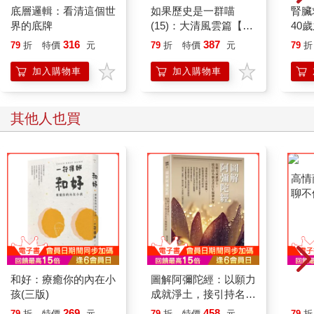
底層邏輯：看清這個世
如果歷史是一群喵
腎臟
界的底牌
(15)：大清風雲篇【萌
40
貓漫畫學歷史】
就告
316
387
79
折
特價
元
79
折
特價
元
79
折
加入購物車
加入購物車
其他人也買
和好：療癒你的內在小
圖解阿彌陀經：以願力
高情
孩(三版)
成就淨土，接引持名稱
聊不
念者往生極樂世界
通心
269
458
79
折
特價
元
79
折
特價
元
79
折