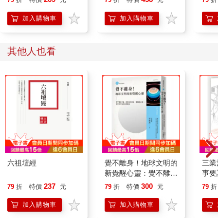
X７
點拒
加入購物車
加入購物車
其他人也看
六祖壇經
覺不離身！地球文明的
三業
新覺醒心靈：覺不離身
事要
三論，是佛法的根本、
237
300
79
折
特價
元
79
折
特價
元
79
折
實踐和妙用，是你和宇
宙的真實關係
加入購物車
加入購物車