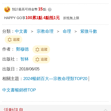
15
預計最高可得金幣
點
?
100累1點 4點抵1元
HAPPY GO享
折抵無上限
分類：
中文書
＞
宗教命理
＞
命理
＞
紫微斗數
追蹤
作者：
鄭穆德
追蹤
出版社：
智林
追蹤
出版日：
2018/06/05
相關主題：
2024暢銷百大—宗教命理類TOP20
中文書暢銷榜TOP
活動訊息