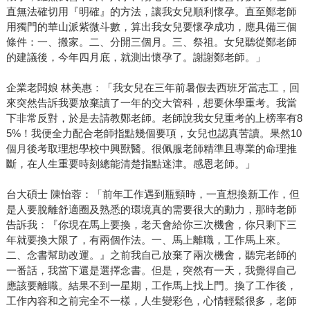
直無法確切用『明確』的方法，讓我女兒順利懷孕。直至鄭老師
用獨門的華山派紫微斗數，算出我女兒要懷孕成功，應具備三個
條件：一、搬家。二、分開三個月。三、祭祖。女兒聽從鄭老師
的建議後，今年四月底，就測出懷孕了。謝謝鄭老師。」
企業老闆娘 林美惠：「我女兒在三年前暑假去西班牙當志工，回
來突然告訴我要放棄讀了一年的交大管科，想要休學重考。我當
下非常反對，於是去請教鄭老師。老師說我女兒重考的上榜率有8
5%！我便全力配合老師指點幾個要項，女兒也認真苦讀。果然10
個月後考取理想學校中興獸醫。很佩服老師精準且專業的命理推
斷，在人生重要時刻總能清楚指點迷津。感恩老師。」
台大碩士 陳怡蓉：「前年工作遇到瓶頸時，一直想換新工作，但
是人要脫離舒適圈及熟悉的環境真的需要很大的動力，那時老師
告訴我：『你現在馬上要換，老天會給你三次機會，你只剩下三
年就要換大限了，有兩個作法。一、馬上離職，工作馬上來。
二、念書幫助改運。』之前我自己放棄了兩次機會，聽完老師的
一番話，我當下還是選擇念書。但是，突然有一天，我覺得自己
應該要離職。結果不到一星期，工作馬上找上門。換了工作後，
工作內容和之前完全不一樣，人生變彩色，心情輕鬆很多，老師