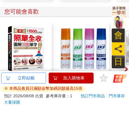
您可能會喜歡
會
員
日
【電子書】實境式照單
SKB GL-10膠水50cc(4
1664
全收！圖解日語單字不
版)隨機出貨
小卡
用背：照片單字全部收
374
11
75
折
特價
元
92
折
特價
元
特價
錄！全場景1500張實
境圖解，讓生活中的人
電子書
加入購物車
事時地物成為你的日文
老師！
訂購/退換貨須知