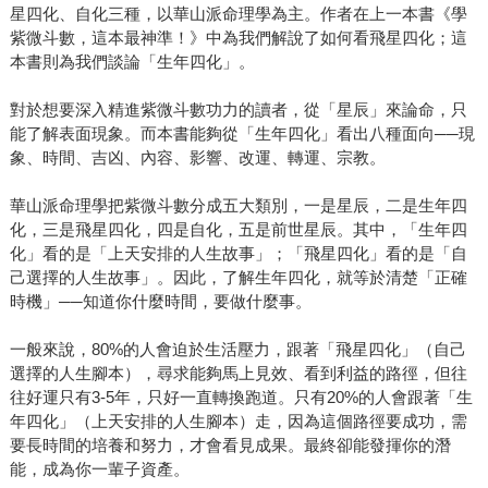
星四化、自化三種，以華山派命理學為主。作者在上一本書《學
紫微斗數，這本最神準！》中為我們解說了如何看飛星四化；這
本書則為我們談論「生年四化」。
對於想要深入精進紫微斗數功力的讀者，從「星辰」來論命，只
能了解表面現象。而本書能夠從「生年四化」看出八種面向──現
象、時間、吉凶、內容、影響、改運、轉運、宗教。
華山派命理學把紫微斗數分成五大類別，一是星辰，二是生年四
化，三是飛星四化，四是自化，五是前世星辰。其中，「生年四
化」看的是「上天安排的人生故事」；「飛星四化」看的是「自
己選擇的人生故事」。因此，了解生年四化，就等於清楚「正確
時機」──知道你什麼時間，要做什麼事。
一般來說，80%的人會迫於生活壓力，跟著「飛星四化」（自己
選擇的人生腳本），尋求能夠馬上見效、看到利益的路徑，但往
往好運只有3-5年，只好一直轉換跑道。只有20%的人會跟著「生
年四化」（上天安排的人生腳本）走，因為這個路徑要成功，需
要長時間的培養和努力，才會看見成果。最終卻能發揮你的潛
能，成為你一輩子資產。