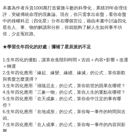
本書為作者斥資1000萬打造紫微斗數的科學化，累積39年命理佳
評，突破傳統命理的現象論。現在，你只需拿出命盤，看你命盤
中的祿權科忌（四化星）分布在哪個宮位，藉由本書中討論四化
星在人、事、物的解讀和分析，你就能夠了解人生如何事半功
倍，少走冤枉路。
★
學習生年四化的好處：彌補了星辰派的不足
1.生年四化的優點，讓算命進階到時間＋吉凶＋內容+影響＋改運
＋轉運
2.生年四化應用「緣起、緣變、緣續、緣滅」的公式，算你新歡
與舊愛怎麼選擇？
3.生年四化應用「祿隨忌走」的公式，算你前世的因果在哪裡？
4.生年四化應用「三象一物」的公式，算你人生的重點在哪裡？
5.生年四化應用「在天成象」的公式，算你命中注定的事有哪
些？
6.生年四化應用「在地成形」的公式，算你每一事件的時間與吉
凶。
7.生年四化應用「在人成事」的公式，算你每一事件的內容與影
響。