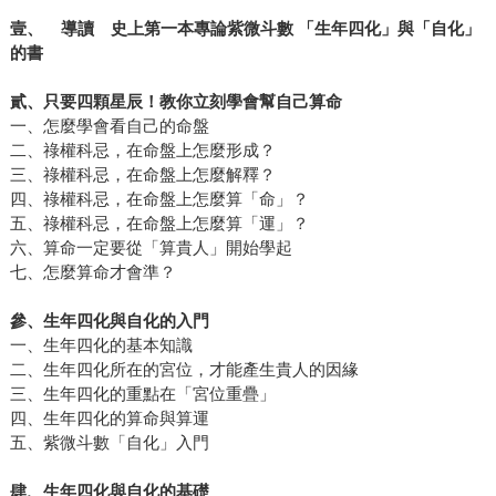
壹、
導讀 史上第一本專論紫微斗數
「生年四化」與「自化」
的書
貳、只要四顆星辰！教你立刻學會幫自己算命
一、怎麼學會看自己的命盤
二、祿權科忌，在命盤上怎麼形成？
三、祿權科忌，在命盤上怎麼解釋？
四、祿權科忌，在命盤上怎麼算「命」？
五、祿權科忌，在命盤上怎麼算「運」？
六、算命一定要從「算貴人」開始學起
七、怎麼算命才會準？
參、生年四化與自化的入門
一、生年四化的基本知識
二、生年四化所在的宮位，才能產生貴人的因緣
三、生年四化的重點在「宮位重疊」
四、生年四化的算命與算運
五、紫微斗數「自化」入門
肆、生年四化與自化的基礎