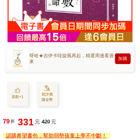
呀哈★吉伊卡哇旋風再起，精選周邊看過
加購
來
寫評價
喜歡+1
賺金幣
331
79
折
元
420
元
認購希望書包，幫助弱勢孩童上學不中斷！