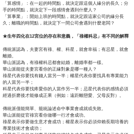
「算感情」：在一起的時間點，就決定跟這個人緣分的長久；分
手的時間點，就決定下一段感情會遇到什麼人？
「算事業」：開始上班的時間點，就決定跟這家公司的緣分長
久；離職的時間點，就決定下一間公司會遇到什麼老闆？
★
生年四化在
12
宮位的存在和意義，「祿權科忌」有不同的解釋
傳統派認為，夫妻宮有祿、權、科星，就會幸福；有忌星，就會
離婚。
華山派認為，有祿權科忌都會結婚，離婚率都一樣。
華山派能從夫妻宮看你的正緣對象是哪一種人？
祿星代表你要找有錢人當另一半；權星代表你要找具有專業能力
的人當另一半；
科星代表你要找疼愛你的人當作另一半；忌星代表你的感情必須
經過折磨後才能修成正果（例如：遠距離戀愛、父母反對）。
傳統派僅能簡單、籠統論述命中事業會成就或失敗。
華山派能從官祿宮看你做哪一行才會成功。
祿星表示你要做生意才會成功；權星表示你必須仰賴長期培養的
專業技術才會成功；