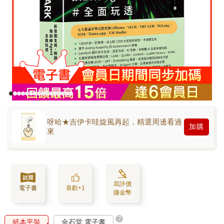
呀哈★吉伊卡哇旋風再起，精選周邊看過
加購
來
寫評價
電子書
喜歡+1
賺金幣
?
紙本平裝
金石堂 電子書