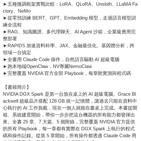
►五種微調框架實戰比較：LoRA、QLoRA、Unsloth、LLaMA Fa
ctory、NeMo
►從零預訓練 BERT、GPT、Embedding 模型，走過語言模型訓
練全流程
►RAG、知識圖譜、多代理聊天、AI Agent 沙箱，企業級應用完
整部署
►RAPIDS 加速資料科學、JAX、金融最佳化、基因體分析，跨
領域一台搞定
►全書用 Claude Code 操作，自然語言驅動 AI 超級電腦
►跑本地端OpenClaw，NV專屬NemoClaw
►完整覆蓋 NVIDIA 官方全部 Playbook，每章附實測與程式碼
【書籍簡介】
NVIDIA DGX Spark 是第一台放在桌上的 AI 超級電腦。Grace Bl
ackwell 超級晶片搭配 128 GB 統一記憶體，讓過去只能在資料中
心執行的 AI 工作負載，現在一個人就能在書桌上完成。本書從開
箱、系統建置開始，帶你一步步把這台機器的所有能力都發揮出
來。全書 25 章、7 大篇、5 個附錄，完整覆蓋 NVIDIA 官方提供
的所有 Playbook，每一章都有實際在 DGX Spark 上執行的程式
碼和操作記錄。從第 5 章開始，所有操作都透過 Claude Code 用