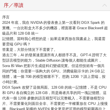
序／導讀
序言
2024 年底，我在 NVIDIA 的發表會上第一次看到 DGX Spark 的
實機。一台比鞋盒大不多少的機器，裡面塞著 Grace Blackwell 超
級晶片和 128 GB 統一
記憶體。當時我心裡想的是：如果這東西放在我書桌上，我還需
要雲端 GPU 嗎？
答案是，大部分情況下不需要了。
過去三年，AI 的發展速度讓所有人都措手不及。GPT-4 證明了大
型語言模型的能力，Stable Diffusion 讓每個人都能生成圖片，
Sora 和 Wan 把影片生成從科幻變成現實。但這些技術有一個共
同的門檻：你需要一張夠大的 GPU。消費級顯示卡的 24 GB 記
憶體，連一個 70B 的模型都塞不下。想跑 120B ？請上雲端，按
小時計費。
DGX Spark 改變了這個局面。128 GB 的統一記憶體，不是 CPU
和 GPU 各自獨立的 128 GB，而是兩者共享的同一塊記憶體。這
代表一個 120B 參數的語言模型可以完整載入，不需要做模型分
片、不需要量化到面目全非、不需要把一半權重放在 CPU 上慢慢
搬。Blackwell 架構的 NVFP4 量化更是把可用的模型範圍再往上