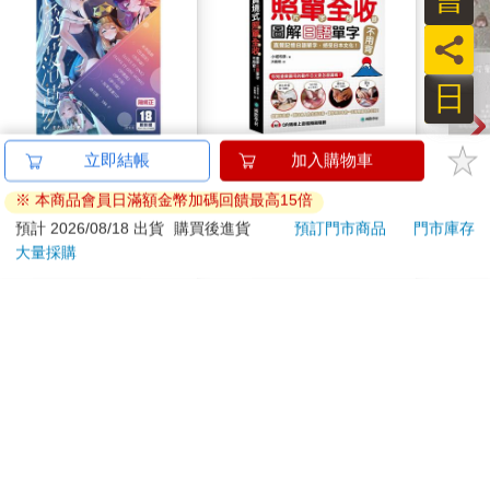
員
日
水平檔案-色・愛・
【電子書】實境式照單
蝦米
落・夢-總集篇
全收！圖解日語單字不
口罩
用背：照片單字全部收
480
374
特價
元
75
折
特價
元
特價
錄！全場景1500張實
境圖解，讓生活中的人
預購限定
電子書
事時地物成為你的日文
老師！
訂購/退換貨須知
加入金石堂 LINE 官方帳號『完成綁定』，隨時掌握出貨動
態：