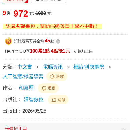
972
9
折
元
1080
元
認購希望書包，幫助弱勢孩童上學不中斷！
45
預計最高可得金幣
點
?
100累1點 4點抵1元
HAPPY GO享
折抵無上限
分類：
中文書
＞
電腦資訊
＞
概論/科技趨勢
＞
人工智慧/機器學習
追蹤
作者：
胡嘉璽
追蹤
出版社：
深智數位
追蹤
出版日：
2026/05/25
活動訊息