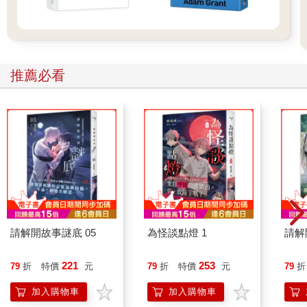
推薦必看
請解開故事謎底 05
為怪談點燈 1
請解
221
253
79
折
特價
元
79
折
特價
元
79
折
加入購物車
加入購物車