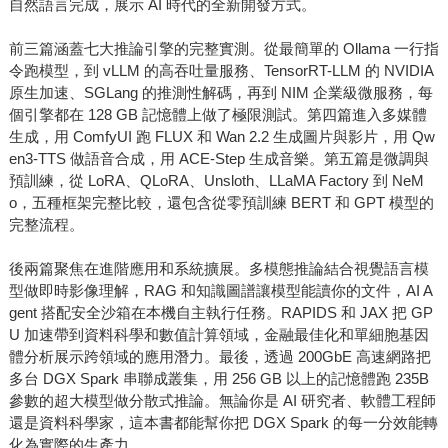
自然語言完成，展示 AI 時代的全新開發方式。
前三篇涵蓋七大推論引擎的完整實測。從最簡單的 Ollama 一行指
令跑模型，到 vLLM 的高吞吐量服務、TensorRT-LLM 的 NVIDIA
原生加速、SGLang 的推測性解碼，再到 NIM 企業級微服務，每
個引擎都在 128 GB 記憶體上做了極限測試。第四篇進入多媒體
生成，用 ComfyUI 跑 FLUX 和 Wan 2.2 生成圖片與影片，用 Qw
en3-TTS 做語音合成，用 ACE-Step 生成音樂。第五篇是微調與
預訓練，從 LoRA、QLoRA、Unsloth、LLaMA Factory 到 NeM
o，五種框架完整比較，還包含從零預訓練 BERT 和 GPT 模型的
完整流程。
後兩篇聚焦在進階應用和系統擴展。多模態推論結合視覺語言模
型做即時影像理解，RAG 和知識圖譜讓模型能讀你的文件，AI A
gent 搭配安全沙箱在本機自主執行任務。RAPIDS 和 JAX 把 GP
U 加速帶到資料科學和數值計算領域，金融最佳化和單細胞基因
體分析展示跨領域的應用潛力。最後，透過 200GbE 高速網路把
多台 DGX Spark 串聯成叢集，用 256 GB 以上的記憶體跑 235B
參數的超大模型做分散式推論。無論你是 AI 研究者、軟體工程師
還是資料科學家，這本書都能幫你把 DGX Spark 的每一分效能轉
化為實際的生產力。