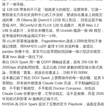
推了一個等級。
這 128 GB 帶來的不只是「能跑更大的模型」這麼簡單。它讓一
整類過去只存在於資料中心的工作流程，變成你在書桌上就能完
成的事：用 Ollama 跑 Qwen3.5 122B 和人對話， 回答品質不輸
雲端 API。用ComfyUI 跑 FLUX 12B 生成圖片，再用 Wan 2.2
14B 生成影片，全部在本機完成。用 Unsloth 微調一個 8B 模型，
從準備資料到推論測試不到一小時。
用 vLLM 部署推論服務，PagedAttention 讓多人同時使用也不會
爆記憶體。用RAPIDS cuDF 處理 8 GB 的資料集，速度比
pandas 快幾十倍。甚至可以從零開始預訓練一個小型語言模型，
看著 loss 曲線一路往下掉。
兩台 DGX Spark 用一條 QSFP 傳輸線直連，就有 256 GB 和
200Gbps 的節點間頻寬。這足以跑 235B 參數的模型做分散式推
論，而整個「叢集」就放在你書桌上，功耗不到 500W。
這本書記錄了我在 DGX Spark 上實際操作的每一個步驟。從第 5
章開始，所有操作都透過 Claude Code 完成，不手動編輯設定
檔、不手動下載模型、不手動寫 Docker Compose。你告訴
Claude Code 你要做什麼，它幫你搞定。這不是偷懶，而是 2026
年寫程式和部署 AI 服務的正確方式。
NVIDIA 為 DGX Spark 提供了完整的官方 Playbook，涵蓋從系統