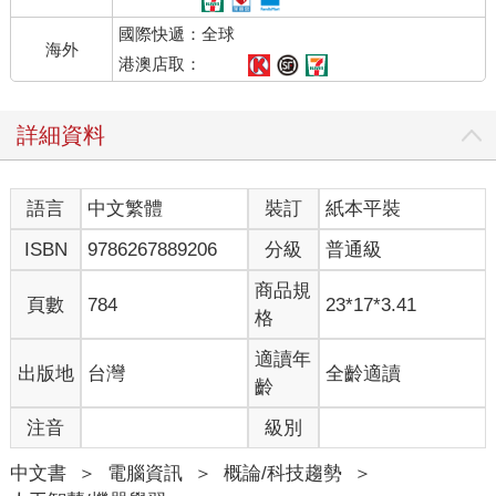
國際快遞：全球
海外
港澳店取：
詳細資料
語言
中文繁體
裝訂
紙本平裝
ISBN
9786267889206
分級
普通級
商品規
頁數
784
23*17*3.41
格
適讀年
出版地
台灣
全齡適讀
齡
注音
級別
中文書
＞
電腦資訊
＞
概論/科技趨勢
＞