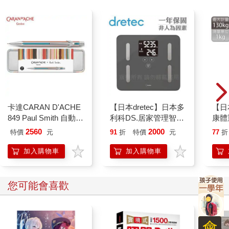
卡達CARAN D'ACHE
【日本dretec】日本多
【日
849 Paul Smith 自動鉛
利科DS.居家管理智能
康體
筆 ED.5 條紋銀
四合一體重體脂計-珊
白色(
2560
2000
特價
元
91
折
特價
元
77
折
瑚灰(BS-248DG)
加入購物車
加入購物車
您可能會喜歡
會