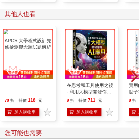
其他人也看
APCS 大學程式設計先
在思考和工具使用之後
實用的
修檢測觀念題試題解析
- 利用大模型開發你的
點子
AI 應用
118
711
79
折
特價
元
9
折
特價
元
9
折
加入購物車
加入購物車
您可能也需要