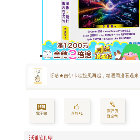
呀哈★吉伊卡哇旋風再起，精選周邊看過來
寫評價
電子書
喜歡+1
賺金幣
活動訊息