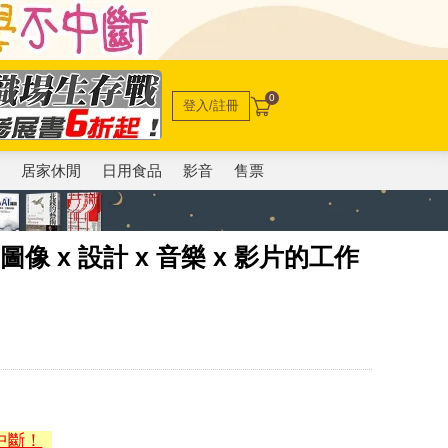
0
登入/註冊
電
居家休閒
日用食品
影音
售票
 x 圖像 x 設計 x 音樂 x 影片的工作
中斷！