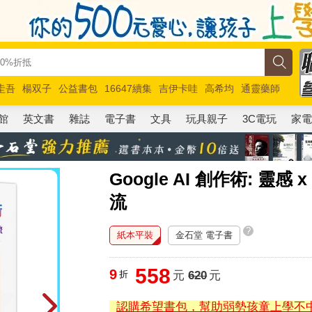
圭吾
楊双子
公益書包
16647續集
吉伊卡哇
高希均
通靈藥師
路邊攤新作
馬斯克
玩具總動員5
超慢跑
館
英文書
雜誌
電子書
文具
玩具親子
3C電玩
家
Google AI 創作術: 靈感
流
?
紙本平裝
金石堂 電子書
558
9
折
元
620
元
認購希望書包，幫助弱勢孩童上學不