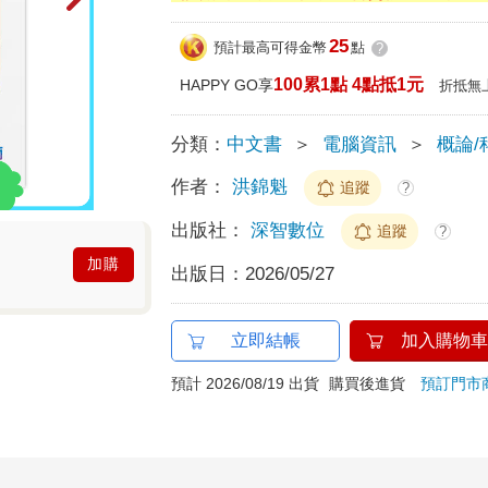
25
預計最高可得金幣
點
?
100累1點 4點抵1元
HAPPY GO享
折抵無
分類：
中文書
＞
電腦資訊
＞
概論/
作者：
洪錦魁
追蹤
?
出版社：
深智數位
追蹤
?
加購
出版日：
2026/05/27
立即結帳
加入購物車
預計 2026/08/19 出貨
購買後進貨
預訂門市