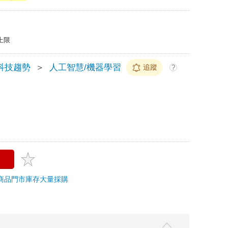
上限
科技趨勢
＞
人工智慧/機器學習
追蹤
?
商品
門市庫存
大量採購