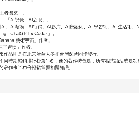
on王者歸來」。
」、「AI視覺、AI之眼」。
、無料AI、AI職場、AI行銷、AI影片、AI賺錢術、AI 學習術、AI 生活術、N
g - ChatGPT x Codex」。
o Banana 藝術宇宙」作者。
– 原子習慣」作者。
來作品則是在北京清華大學和台灣深智同步發行。
類，不同時期暢銷排行榜第1 名，他的著作特色是，所有程式語法或是
的著作事半功倍輕鬆掌握相關知識。