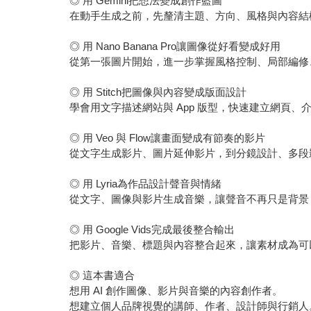
◎ 用 Gemini把想法變成創作藍圖
在動手生成之前，先釐清主題、方向、風格與內容結
◎ 用 Nano Banana Pro讓圖像從好看變成好用
從第一張圖片開始，進一步掌握風格控制、局部編修
◎ 用 Stitch把圖像與內容變成版面設計
學會用文字描述網站與 App 版型，快速建立網頁、
◎ 用 Veo 與 Flow讓畫面變成有節奏的影片
從文字生成影片、圖片延伸影片，到分鏡設計、多段
◎ 用 Lyria為作品設計聲音與情緒
從文字、圖像與影片生成音樂，讓聲音不再只是背景
◎ 用 Google Vids完成最後整合輸出
把影片、音樂、標題與內容整合起來，讓素材成為可
◎ 這本書適合
想用 AI 創作圖像、影片與音樂的內容創作者。
想建立個人品牌視覺的講師、作者、設計師與行銷人