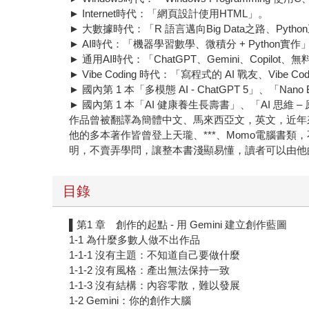
► Internet時代：「網頁設計使用HTML」。
► 大數據時代：「R 語言邁向Big Data之路、Pyth
► AI時代：「機器學習數學、微積分 + Python實作
► 通用AI時代：「ChatGPT、Gemini、Copilot
► Vibe Coding 時代：「寫程式的 AI 戰友、Vibe Codin
► 國內第 1 本「多模態 AI - ChatGPT 5」、「Nan
► 國內第 1 本「AI 健康養生長壽書」、「AI 思維 
作品曾被翻譯為簡體中文、馬來西亞文，英文，近年
他的多本著作皆曾登上天瓏、***、Momo電腦書
明，不賣弄學問，讓整本書淺顯易懂，讀者可以由他
目錄
▌第1 章 創作的起點 - 用 Gemini 建立創作藍圖
1-1 為什麼多數人做不出作品
1-1-1 沒有主題：不知道自己要做什麼
1-1-2 沒有風格：產出無法保持一致
1-1-3 沒有結構：內容零散，難以發展
1-2 Gemini：你的創作大腦