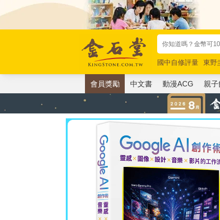
國中自修評量
東野
唯紅花綻放
奧德賽
會員獎勵
中文書
動漫ACG
親子