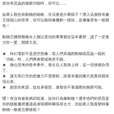
當你有昆蟲的複眼功能時，你可以……
如果人類也有動物的能耐，生活會是什麼樣子？潛入這個怪有趣
又怪噁心的世界，你可以跑得像獵豹一樣快，皮膚像章魚一樣變
色！
動物王國裡種種令人難以置信的事實都在這本書裡，讀了一定會
大吃一驚，開懷大笑。
★ 科幻電影不是憑空想像，當人們具備跟動物或昆蟲一樣的
「功能」時，人們將會變成無所不能。
★ 換位思考的怪奇事件，發生在人類身上時，這一切便都合理
了。
★ 讓天馬行空的想像力不受限制，跟著本書的圖片真實具體表
現出來。
★ 創意的來源，從自身發想，激發你不著邊際的無限可能。
嘿！有沒有被爸媽叨唸過，說你行為像動物？通常他們的意思是
你的樣貌邋裡邋遢或者咀嚼時嘴張得太大，但如果人類真變得像
動物一般會怎麼樣呢？