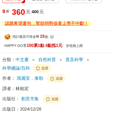
360
9
折
元
400
元
認購希望書包，幫助弱勢孩童上學不中斷！
15
預計最高可得金幣
點
?
100累1點 4點抵1元
HAPPY GO享
折抵無上限
分類：
中文書
＞
自然科普
＞
普及科學
＞
科學總論/百科
追蹤
作者：
瑪麗安．泰勒
追蹤
譯者：
林柏宏
出版社：
創意市集
追蹤
出版日：
2024/12/28