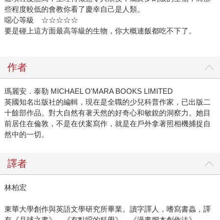
些程度較低的會教你看了慶幸自己是人類。
噁心等級 ☆☆☆☆☆
要是碰上這方面最高等級的生物，你大概連飯都吃不下了。
作者
瑪麗安．泰勒 MICHAEL O'MARA BOOKS LIMITED
英國知名出版社的編輯，現在是全職的少兒科普作家，已出版二
十餘部作品。對大自然有著天然的好奇心和敏銳的洞察力。她目
前居住在倫敦，不是在伏案寫作，就是在戶外拿著照相機捕捉自
然中的一切。
譯者
林柏宏
東華大學創作與英語文學研究所畢業。讀字譯人，嗜寫書蟲，譯
有《月球之書》、《有點噁的科學》、《漫畫腳本創作法》。