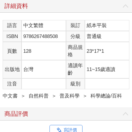
詳細資料
語言
中文繁體
裝訂
紙本平裝
ISBN
9786267488508
分級
普通級
商品規
頁數
128
23*17*1
格
適讀年
出版地
台灣
11~15歲適讀
齡
注音
級別
中文書
＞
自然科普
＞
普及科學
＞
科學總論/百科
商品評價
寫評價