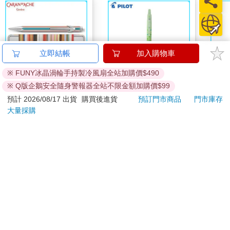
立即結帳
加入購物車
※ FUNY冰晶渦輪手持製冷風扇全站加購價$490
※ Q版企鵝安全隨身警報器全站不限金額加購價$99
卡達CARAN D'ACHE
百樂果汁筆0.5 PURE
迷你
預計 2026/08/17 出貨
購買後進貨
預訂門市商品
門市庫存
849 Paul Smith 原子筆
聯名 麝香葡萄(限量)
大量採購
ED.5 條紋銀
2560
38
特價
元
84
折
特價
元
9
折
加入購物車
加入購物車
您可能會喜歡