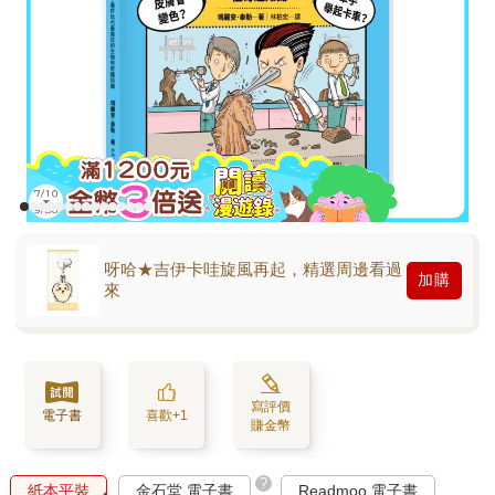
呀哈★吉伊卡哇旋風再起，精選周邊看過
加購
來
寫評價
電子書
喜歡+1
賺金幣
?
紙本平裝
金石堂 電子書
Readmoo 電子書