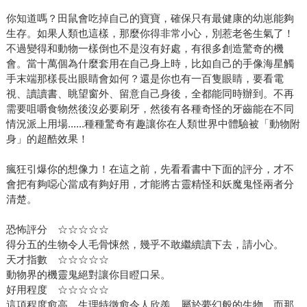
你知道嗎？田鼠會吃掉自己的寶寶，確保只有最健康的幼崽能夠
生存。如果人類也這樣，那麼你得非常小心，別惹老爸生氣了！
不過變得和動物一樣倒也不是沒有好處，有很多創造驚奇的機
會。當十萬個為什麼套用在自己身上時，比如自己的手像海星觸
手末端那樣長出眼睛會如何？還是你也有一百隻眼睛，要看電
視、讀讀書、眺望窗外、留意自己身後，全都能同時辦到。不再
需要咀嚼食物然後沒必要刷牙，然後有各種奇怪的牙齒能在不同
情況派上用場......種種驚奇有趣讓你在人類世界中體驗被「動物附
身」的超酷效果！
瘋狂引爆你的想像力！在這之前，先看看書中下面的評分，才不
會把有夠噁心當成有夠好用，才能將古靈精怪和妖魔鬼怪兩者分
清楚。
恐怖評分 ☆☆☆☆☆
得分五的生物令人毛骨悚然，幾乎不敢繼續讀下去，請小心。
天才指數 ☆☆☆☆☆
動物界的機靈鬼絕對讓你目瞪口呆。
好用程度 ☆☆☆☆☆
這項程度愈高，生理特徵愈令人欣羨，屬於夢幻般的生物，而那