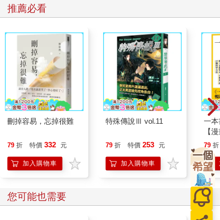
推薦必看
刪掉容易，忘掉很難
特殊傳說Ⅲ vol.11
一本
【漫
行動
332
253
79
折
特價
元
79
折
特價
元
79
折
開關
「行
加入購物車
加入購物車
學方
您可能也需要