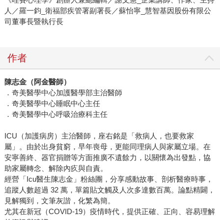
人／羅一鈞_衛福部疾管署副署長／蘇怡寧_慧智基因股份有限公
司董事長暨執行長
作者
陳志金（阿金醫師）
．奇美醫學中心加護醫學部主治醫師
．奇美醫學中心睡眠中心主任
．奇美醫學中心呼吸治療科主任
ICU（加護病房）主治醫師，座右銘是「救病人，也要救家
屬」。由於出身貧窮，早年喪母，更能同理病人與家屬立場。在
安寧善終、器官捐贈等方面推廣不遺餘力，以關懷為出發點，協
助家屬轉念、解除內疚與自責。
經營「Icu醫生陳志金」粉絲團，分享感動故事、剖析醫療時事，
追蹤人數超過 32 萬，單篇貼文觸及人次多達數百萬。論點精闢，
見解獨到，文筆灰諧，化繁為簡。
尤其在新冠（COVID-19）疫情時代，提供正確、正向、容易理解