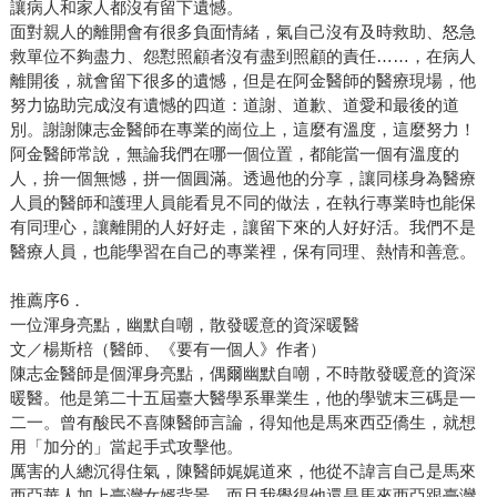
讓病人和家人都沒有留下遺憾。
面對親人的離開會有很多負面情緒，氣自己沒有及時救助、怒急
救單位不夠盡力、怨懟照顧者沒有盡到照顧的責任……，在病人
離開後，就會留下很多的遺憾，但是在阿金醫師的醫療現場，他
努力協助完成沒有遺憾的四道：道謝、道歉、道愛和最後的道
別。謝謝陳志金醫師在專業的崗位上，這麼有溫度，這麼努力！
阿金醫師常說，無論我們在哪一個位置，都能當一個有溫度的
人，拚一個無憾，拼一個圓滿。透過他的分享，讓同樣身為醫療
人員的醫師和護理人員能看見不同的做法，在執行專業時也能保
有同理心，讓離開的人好好走，讓留下來的人好好活。我們不是
醫療人員，也能學習在自己的專業裡，保有同理、熱情和善意。
推薦序6．
一位渾身亮點，幽默自嘲，散發暖意的資深暖醫
文／楊斯棓（醫師、《要有一個人》作者）
陳志金醫師是個渾身亮點，偶爾幽默自嘲，不時散發暖意的資深
暖醫。他是第二十五屆臺大醫學系畢業生，他的學號末三碼是一
二一。曾有酸民不喜陳醫師言論，得知他是馬來西亞僑生，就想
用「加分的」當起手式攻擊他。
厲害的人總沉得住氣，陳醫師娓娓道來，他從不諱言自己是馬來
西亞華人加上臺灣女婿背景，而且我覺得他還是馬來西亞跟臺灣