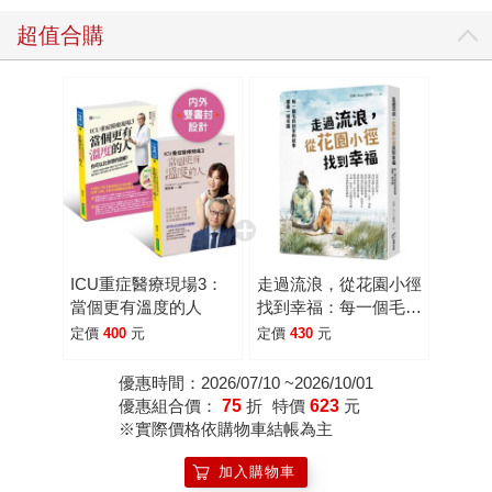
超值合購
ICU重症醫療現場3：
走過流浪，從花園小徑
當個更有溫度的人
找到幸福：每一個毛孩
回家的故事，都像一場
定價
400
元
定價
430
元
奇蹟
優惠時間：2026/07/10 ~2026/10/01
優惠組合價：
75
折
特價
623
元
※實際價格依購物車結帳為主
加入購物車