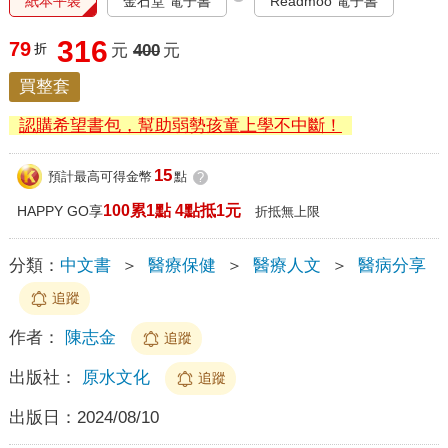
紙本平裝
金石堂 電子書
Readmoo 電子書
316
79
折
元
400
元
買整套
認購希望書包，幫助弱勢孩童上學不中斷！
15
預計最高可得金幣
點
?
100累1點 4點抵1元
HAPPY GO享
折抵無上限
分類：
中文書
＞
醫療保健
＞
醫療人文
＞
醫病分享
追蹤
作者：
陳志金
追蹤
出版社：
原水文化
追蹤
出版日：
2024/08/10