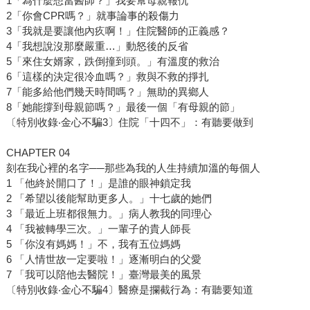
1「為什麼想當醫師？」我要幫母親報仇
2「你會CPR嗎？」就事論事的殺傷力
3「我就是要讓他內疚啊！」住院醫師的正義感？
4「我想說沒那麼嚴重…」動怒後的反省
5「來住女婿家，跌倒撞到頭。」有溫度的救治
6「這樣的決定很冷血嗎？」救與不救的掙扎
7「能多給他們幾天時間嗎？」無助的異鄉人
8「她能撐到母親節嗎？」最後一個「有母親的節」
〔特別收錄‧金心不騙3〕住院「十四不」：有聽要做到
CHAPTER 04
刻在我心裡的名字──那些為我的人生持續加溫的每個人
1 「他終於開口了！」是誰的眼神鎖定我
2 「希望以後能幫助更多人。」十七歲的她們
3 「最近上班都很無力。」病人教我的同理心
4 「我被轉學三次。」一輩子的貴人師長
5 「你沒有媽媽！」不，我有五位媽媽
6 「人情世故一定要啦！」逐漸明白的父愛
7 「我可以陪他去醫院！」臺灣最美的風景
〔特別收錄‧金心不騙4〕醫療是攔截行為：有聽要知道