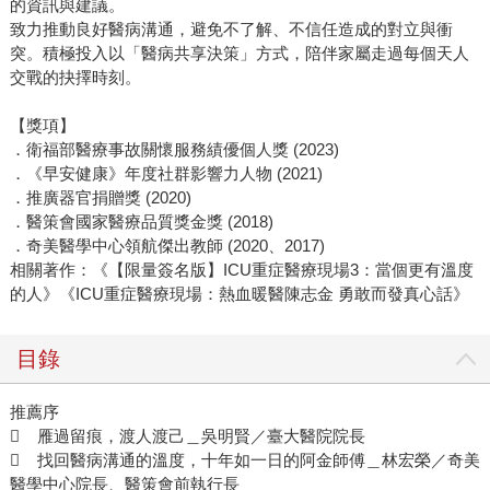
的資訊與建議。
致力推動良好醫病溝通，避免不了解、不信任造成的對立與衝
突。積極投入以「醫病共享決策」方式，陪伴家屬走過每個天人
交戰的抉擇時刻。
【獎項】
．衛福部醫療事故關懷服務績優個人獎 (2023)
．《早安健康》年度社群影響力人物 (2021)
．推廣器官捐贈獎 (2020)
．醫策會國家醫療品質獎金獎 (2018)
．奇美醫學中心領航傑出教師 (2020、2017)
相關著作：《【限量簽名版】ICU重症醫療現場3：當個更有溫度
的人》《ICU重症醫療現場：熱血暖醫陳志金 勇敢而發真心話》
目錄
推薦序
 雁過留痕，渡人渡己＿吳明賢／臺大醫院院長
 找回醫病溝通的溫度，十年如一日的阿金師傅＿林宏榮／奇美
醫學中心院長、醫策會前執行長