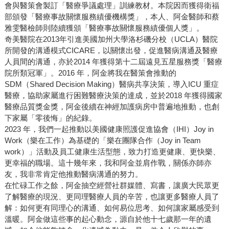
會與醫策會製訂「醫療爭議處理」訓練教材。本院因而獲得衛福
部頒發「醫療事故關懷服務績優機構獎」，本人、阿金醫師和蔡
雅雯醫檢師則陸續獲頒「醫療事故關懷服務績優個人獎」。
奇美醫院在2013年引進美國加州大學洛杉磯分校（UCLA）醫院
所開發的溝通模式CICARE，以關懷出發，促進醫病溝通及醫療
人員間的溝通，亦於2014 年獲得第十二屆遠見五星服務獎「醫療
院所類冠軍」。2016 年，阿金將我在醫策會推動的
SDM（Shared Decision Making）醫病共享決策，導入ICU 重症
醫療，協助家屬進行困難醫療決策的達成，並於2018 年獲得國家
醫療品質獎金獎，阿金後續在神經加護病房中普遍地推動，也創
下家屬「零後悔」的紀錄。
2023 年，我們一起推動以美國健康照護促進協會（IHI）Joy in
Work（樂在工作）為基礎的「樂在團隊合作（Joy in Team
work）」活動及員工健康生活型態，致力打造更健康、更快樂、
更幸福的職場。這十幾年來，我和阿金並肩作戰，關係亦師亦
友，我非常肯定他推動醫病溝通的努力。
在忙碌工作之餘，阿金抽空經營社群媒體、寫書，讓廣大民眾更
了解醫療的現況、更同理醫療人員的辛苦，也讓更多醫療人員了
解：如何更有同理心的溝通、如何易位思考、如何讓家屬感受到
溫暖。阿金做這些事的起心動念，源自於他十七歲那一年的遺