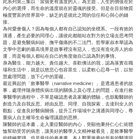
此系列第三集以「當個更有溫度的人」為主題，人生的價值在於
內心的選擇，而生命的溫度就在於靈魂的接受。但是在目前物質
極度豐富的世界當中，缺乏的是彼此之間的信任和心與心的鏈
接。
為何愛會傷人？因為每個人都有自己認知的坐標系。一段有效的
溝通，產生必要的同理心，讓彼此都能站在對方的立場去思考問
題，是避免醫病糾紛、撫平傷痛的不二法門。哲學家叔本華認為
文學中悲劇的最高境界是故事裡沒有惡人，也沒有造化弄人的命
運，而是每個人都站在自己的角度做自己認為對的事情。
身為醫生，能力越大、責任越大。喜歡佛法的我，認為落實在職
場和生活中，就是以慈悲心包容眾生，以柔軟心忍辱一切，以智
慧處理問題，放下心中的罣礙。
最近興起的「敘事醫學（narrative medicine）」是透過患者的故
事，處理伴隨身體疾病出現的關係上及心理上的問題，在進行敘
事醫學的過程中，不單是確認患者及家屬的體驗，也鼓勵醫師的
創造力及自我反思。經由反思、同理、自我探索，去達到全人的
觀點，促進良好醫病關係，提升工作場域中之溝通與同理心，尊
重病人自主權等生命倫理議題的思辨。
陳醫師的這本書，走入重症醫師的內心，突顯他秉持仁心仁術體
恤幫助受苦的病患，讓美好的醫學人文精神被看見，是敘事醫學
的積極實踐，也是最佳的參考書，本人鄭重推薦給所有的醫護同