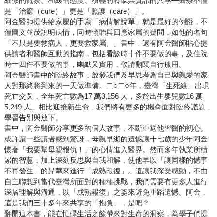
細微的觀察、和緩的態度、積極的聆聽與資訊的共享—醫療不僅
是「治癒（cure）」更是「照護（care）」。
阿金醫師提供給家屬的手寫「病情解說單」就是最好的例證，不
僅圖文並茂說明病情，同時傾聽與回應家屬的疑問，如他的名句
「不只是要救病人，更要救家屬。」書中，還有阿金醫師貼心提
供讀者和醫師互動的指南，包括看診時十件不要做的事，及住院
時十四件不要做的事，幽默又實用，敬請翻閱自行服用。
阿金醫師書中的臨終故事，啟發我們及早思考為自己與親愛的家
人對那終將到來的一天做準備。二○二○年，臺灣「生死線」出現
死亡交叉，全年死亡數為17 萬3,156 人，多於出生嬰兒數16 萬
5,249 人。相比迎接新生命，我們將有更多的機會面對臨終議題，
學習告別與放下。
書中，阿金醫師分享更多的個人故事，不斷重返他習醫的初心。
或許讓一些讀者感到驚訝，母親早逝的遺憾讓十七歲的少年阿金
懷著「我要幫母親報仇！」的心情進入醫界。然而多年執業所積
累的智慧，加上深刻反思與自我和解，使他早以「讓同樣的憾事
不再發生」的昇華來進行「成熟報復」。這讓我深受感動，不由
自主聯想到當代臺灣所面對的種種挑戰，我們需要有更多人進行
深層理解與溝通，以「成熟報復」之姿來避免重蹈遺憾。阿金，
這是我們三十多年來共享的「抱負」，是吧？
翻開這本書，能在忙碌生活之餘帶來對生命的洞察，為學子們提