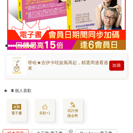
呀哈★吉伊卡哇旋風再起，精選周邊看過
加購
來
★
8
個人喜歡
寫評價
電子書
喜歡+1
賺金幣
?