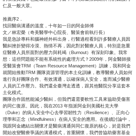
仁及一般大眾。
推薦序2．
找回醫病溝通的溫度，十年如一日的阿金師傅
文／林宏榮（奇美醫學中心院長、醫策會前執行長）
我是急診專科和腦神經外科出身，行醫過程看到許多醫療人員因
醫糾挫折變得冷漠、熱情不再，因此對於醫療人員，特別是急重
症醫療人員所面對的壓力與耗竭（Burnout）有深刻印象。我常
想：這些問題能不能有系統性的處理方式？2009年，阿金醫師接
受醫策會TRM（Team Resource Management）訓練，我和阿金
就開始推動TRM 團隊資源管理的本土化訓練，教導醫療人員如何
進行良好團隊合作、有效溝通，以確保病人安全，進而減少醫療
人員的工作壓力。我們還全臺灣走透透，跟其他醫院分享這套本
土化模式。
團隊合作固然能減少醫糾，但我們還需要軟性工具來協助受傷害
的同仁復原。因此，我在2013 年指派阿金到美國杜克大學
（Duke）的病人安全中心去學習韌性力（Resilience）、正向心
理學和正念（Mindfulness）在病人安全的應用。在後續討論中，
我跟阿金總結出關懷才是醫病溝通與同仁復原的核心，於是我們
開始改變醫療爭議的溝通模式，首重關懷，我們曾協助藥害基金