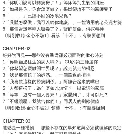
4「你明明說可以轉病房了！」等床等到生氣的阿嬤
5「如果是你，你會怎麼做？」果斷卻放不下的醫師兒子
6「……。」已讀不回的冷漠兒孫？
7「具體怎麼做，我可以給你建議。」一體適用的老公處方箋
8「那個昏迷年輕人吸毒了？」醫師使命、偵探精神
〔特別收錄‧金心不騙1〕看診「十不」：有聽要想到
CHAPTER 02
好好說再見──那些沒有準備卻必須面對的揪心時刻
1「你照顧過往生的病人嗎？」ICU的第三種選擇
2「你希望怎麼離開世界呢？」說走就走的殘忍
3「我是那個孩子的媽媽。」一個路過的擁抱
4「我喜歡這樣的醫病關係。」阿嬤合起來的嘴巴
5「人都這樣了，為什麼如此無情？」掛電話的家屬
6「等等，還有一個人要來！」家屬到了，才可以死？
7「不繼續壓，我就告你們！」同居人的剩餘價值
〔特別收錄‧金心不騙2〕領藥「十不」：有聽要辦到
CHAPTER 03
遺憾是一種禮物──那些不存在的早知道與必須被理解的決定