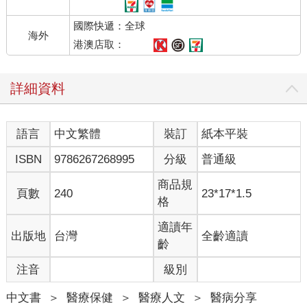
國際快遞：全球
海外
港澳店取：
詳細資料
語言
中文繁體
裝訂
紙本平裝
ISBN
9786267268995
分級
普通級
商品規
頁數
240
23*17*1.5
格
適讀年
出版地
台灣
全齡適讀
齡
注音
級別
中文書
＞
醫療保健
＞
醫療人文
＞
醫病分享