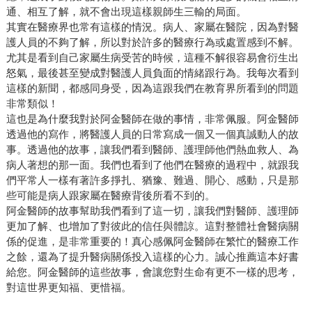
通、相互了解，就不會出現這樣親師生三輸的局面。
其實在醫療界也常有這樣的情況。病人、家屬在醫院，因為對醫
護人員的不夠了解，所以對於許多的醫療行為或處置感到不解。
尤其是看到自己家屬生病受苦的時候，這種不解很容易會衍生出
怒氣，最後甚至變成對醫護人員負面的情緒跟行為。我每次看到
這樣的新聞，都感同身受，因為這跟我們在教育界所看到的問題
非常類似！
這也是為什麼我對於阿金醫師在做的事情，非常佩服。阿金醫師
透過他的寫作，將醫護人員的日常寫成一個又一個真誠動人的故
事。透過他的故事，讓我們看到醫師、護理師他們熱血救人、為
病人著想的那一面。我們也看到了他們在醫療的過程中，就跟我
們平常人一樣有著許多掙扎、猶豫、難過、開心、感動，只是那
些可能是病人跟家屬在醫療背後所看不到的。
阿金醫師的故事幫助我們看到了這一切，讓我們對醫師、護理師
更加了解、也增加了對彼此的信任與體諒。這對整體社會醫病關
係的促進，是非常重要的！真心感佩阿金醫師在繁忙的醫療工作
之餘，還為了提升醫病關係投入這樣的心力。誠心推薦這本好書
給您。阿金醫師的這些故事，會讓您對生命有更不一樣的思考，
對這世界更知福、更惜福。