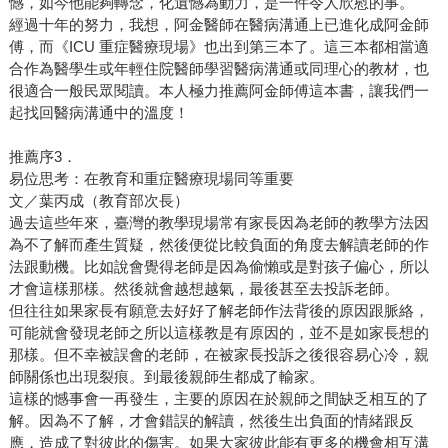
憾，如今他能夠轉念，化遺憾為動力，是一件令人欣慰的事。
經過十年的努力，我想，阿金醫師在醫病溝通上已進化成阿金師
傅，而《ICU 重症醫療現場》也出到第三本了。這三本都相當適
合作為醫學生或年輕住院醫師學習醫病溝通或同理心的教材，也
很適合一般民眾閱讀。本人極力推薦阿金師傅這本書，讓我們一
起找回醫病溝通中的溫度！
推薦序3．
易位思考：在教育和重症醫療現場同等重要
文／葉丙成（教育部次長）
過去這些年來，臺灣的教學現場常有家長因為老師的教學方法因
為不了解而產生質疑，然後便從比較負面的角度去解讀老師的作
法跟動機。比如說會覺得老師是因為偷懶或是對孩子偏心，所以
才會這樣那樣。然後就會越想越氣，最後甚至去投訴老師。
但往往如果家長有願意去好好了解老師作法背後的原因跟脈絡，
可能就會發現老師之所以這樣教是有原因的，並不是如家長想的
那樣。但不幸被誤會的老師，在被家長投訴之後很容易心冷，親
師關係也出現裂痕。到最後親師生都成了輸家。
這樣的憾事會一再發生，主要的原因在於親師之間缺乏相互的了
解。因為不了解，才會錯誤的解讀，然後生出負面的情緒跟反
應，造成了對彼此的傷害。如果大家彼此能有更多的機會相互溝