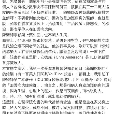
聲。怎麼會有一個成年前不是在臺灣長大，卻這麼熱愛臺灣的一
個人？曾有極少數網友不喜陳醫師所言，憤憤在其三十二萬人追
蹤的粉專留言說「不找你看診啦。」陳醫師溫暖慈悲的祝福對方
並解釋：不要看到他比較好。因為他是加護病房的醫師，也就是
說，如果你躺在某張床上，抬頭看到「主治醫師：陳志金」的標
籤，那表示你人在加護病房內。
陳醫師寧願架上藥生塵，也不願人生病。
臉書上，他運用所學跟其智慧，消弭各種對立，包括醫病對立或
是政治立場不同者間的對立。他的行事風格，剛好可以幫《慷慨
的感染力：在善良被低估的年代，讓善意泛起漣漪》一書下註
腳，該書作者克里斯．安德森（Chris Anderson）是TED 總裁暨
首席策展人。
本文撰文當天，我第一次受邀進棚參與知名節目〈新聞挖挖哇〉
的錄製（有一百萬人訂閱其YouTube 頻道），節目上，我引述了
陳醫師第二本著作《ICU 重症醫療現場2：用生命拚的生命》提到
的「加護病房症候群」。簡言之，那是指病人身處加護病房的環
境，因為生理、心理上的壓力、作息日夜顛倒，而出現對人、
事、時、地、物有所混淆，或出現幻覺的症狀。
這些話，在醫學院念書的時代當然有念過，但是發生在家父身上
時，給人的感受，截然不同。彼時，家父因肺炎、肺積水住院，
因血氧濃度下降而從普通病房轉到加護病房，數日後他產生幻