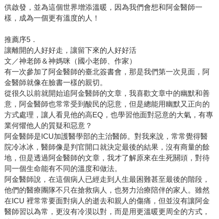
供啟發，並為這個世界增添溫暖，因為我們會想和阿金醫師一
樣，成為一個更有溫度的人！
推薦序5．
讓離開的人好好走，讓留下來的人好好活
文／神老師＆神媽咪（國小老師、作家）
有一次參加了阿金醫師的臺北簽書會，那是我們第一次見面，阿
金醫師就像在臉書一樣的親切。
從很久以前就開始追阿金醫師的文章，我喜歡文章中的幽默和善
意，阿金醫師也常常受到酸民的惡意，但是總能用幽默又正向的
方式處理，讓人看見他的高EQ，也學習他面對惡意的大氣，有專
業何懼他人的質疑和惡意？
阿金醫師是ICU加護醫學部的主治醫師。對我來說，常常覺得醫
院冷冰冰，醫師像是判官開口就決定最後的結果，沒有商量的餘
地，但是透過阿金醫師的文章，我才了解原來在生死關頭，對待
同一個生命能有不同的溫度和做法。
阿金醫師說，在這個病人已經走到人生最困難甚至最後的階段，
他們的醫療團隊不只在搶救病人，也努力治療陪伴的家人。雖然
在ICU 裡常常要面對病人的逝去和親人的傷痛，但並沒有讓阿金
醫師習以為常，更沒有冷漠以對，而是用更溫暖更周全的方式，