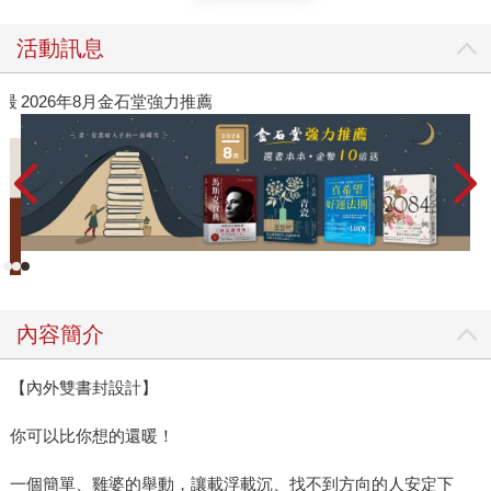
活動訊息
閱讀漫遊錄-2026上半年暢銷榜
飛
新
內容簡介
【內外雙書封設計】
你可以比你想的還暖！
一個簡單、雞婆的舉動，讓載浮載沉、找不到方向的人安定下