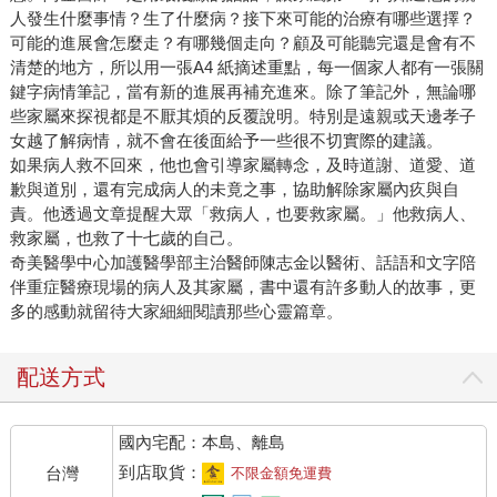
人發生什麼事情？生了什麼病？接下來可能的治療有哪些選擇？
可能的進展會怎麼走？有哪幾個走向？顧及可能聽完還是會有不
清楚的地方，所以用一張A4 紙摘述重點，每一個家人都有一張關
鍵字病情筆記，當有新的進展再補充進來。除了筆記外，無論哪
些家屬來探視都是不厭其煩的反覆說明。特別是遠親或天邊孝子
女越了解病情，就不會在後面給予一些很不切實際的建議。
如果病人救不回來，他也會引導家屬轉念，及時道謝、道愛、道
歉與道別，還有完成病人的未竟之事，協助解除家屬內疚與自
責。他透過文章提醒大眾「救病人，也要救家屬。」他救病人、
救家屬，也救了十七歲的自己。
奇美醫學中心加護醫學部主治醫師陳志金以醫術、話語和文字陪
伴重症醫療現場的病人及其家屬，書中還有許多動人的故事，更
多的感動就留待大家細細閱讀那些心靈篇章。
配送方式
國內宅配：本島、離島
到店取貨：
台灣
不限金額免運費