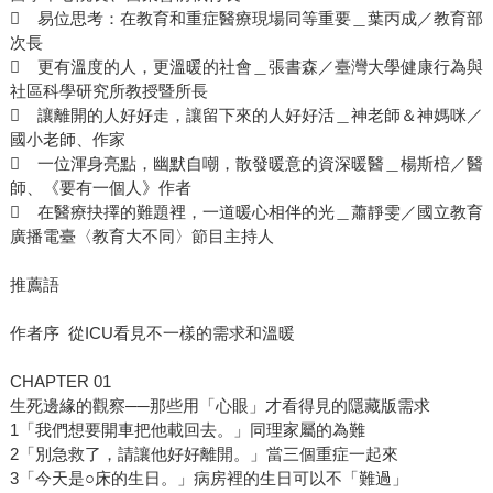
 易位思考：在教育和重症醫療現場同等重要＿葉丙成／教育部
次長
 更有溫度的人，更溫暖的社會＿張書森／臺灣大學健康行為與
社區科學研究所教授暨所長
 讓離開的人好好走，讓留下來的人好好活＿神老師＆神媽咪／
國小老師、作家
 一位渾身亮點，幽默自嘲，散發暖意的資深暖醫＿楊斯棓／醫
師、《要有一個人》作者
 在醫療抉擇的難題裡，一道暖心相伴的光＿蕭靜雯／國立教育
廣播電臺〈教育大不同〉節目主持人
推薦語
作者序 從ICU看見不一樣的需求和溫暖
CHAPTER 01
生死邊緣的觀察──那些用「心眼」才看得見的隱藏版需求
1「我們想要開車把他載回去。」同理家屬的為難
2「別急救了，請讓他好好離開。」當三個重症一起來
3「今天是○床的生日。」病房裡的生日可以不「難過」