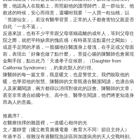
覺，他認為人在龍船上，而照顧他的護理師們，是一群仙女。他
敘述的時候，安心而得意，還囑咐我要「一人買一粒仙桃」以
「答謝仙女」。若沒有醫學背景，正常的人子都會害怕父親是否
自此「一去不返」。
反過來說，也有不少平常跟父母堪稱疏離的成年人，等到父母住
院之際，就把平時缺席的愧疚感（有時甚至這點還付之闕如），
或是手足間的矛盾，一股腦地往醫護身上發洩，在手足或父母面
前，表現出「好像也做了點什麼」。菩提心腸的陳醫師也會展現
金剛手段，點出此乃「天邊孝子症候群」（Daughter from
California Syndrome），約束此類人的行徑。
陳醫師的每一篇文章，既是暖文，也是警世文。我們能取他的
暖，也學習他的智慧。陳醫師的文章既適合醫護閱讀，也適合病
人及家屬閱讀，兩方都得以消弭對彼此的誤會。陳醫師的文章，
甚至非常適合給國中生、高中生、醫學生閱讀，他們將更知道身
而為人的意義。
推薦序7．
在醫療抉擇的難題裡，一道暖心相伴的光
文／蕭靜雯（國立教育廣播電臺〈教育大不同〉節目主持人）
年過半百，很難沒有過醫院急診區與加護病房的天人交戰時刻。