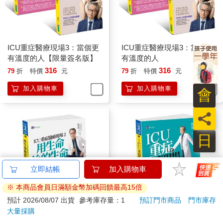
ICU重症醫療現場3：當個更
ICU重症醫療現場3：當個更
有溫度的人【限量簽名版】
有溫度的人
316
316
79
折
特價
元
79
折
特價
元
加入購物車
加入購物車
員
日
立即結帳
加入購物車
※ 本商品會員日滿額金幣加碼回饋最高15倍
預計 2026/08/07 出貨
參考庫存量：1
預訂門市商品
門市庫存
大量採購
ICU重症醫療現場2：用生命
ICU重症醫療現場：熱血暖