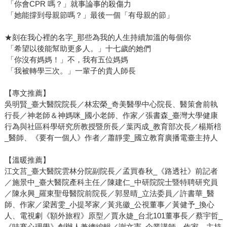
「你會CPR 嗎？」就事論事的殺傷力
「她能撐到母親節嗎？」最後一個「有母親的節」
★刻在我心裡的名字_那些為我的人生持續加溫的每個你
「希望以後能幫助更多人。」十七歲的她們
「你沒有媽媽！」不，我有五位媽媽
「我被轉學三次。」一輩子的貴人師長
【專文推薦】
吳明賢_臺大醫院院長／林宏榮_奇美醫學中心院長、醫策會前執
行長／神老師＆神媽咪_國小老師、作家／張書森_臺灣大學健康
行為與社區科學研究所教授暨所長／葉丙成_教育部次長／楊斯棓
_醫師、《要有一個人》作者／蕭靜雯_國立教育廣播電臺主持人
【溫暖推薦】
江文莒_臺大醫院雲林分院副院長／孟買春秋_《路透社》前記者
／施景中_臺大醫院產科主任／陳建仁_中研院院士暨特聘研究員
／陳永興_羅東聖母醫院前院長／郭昱晴_立法委員／許書華_醫
師、作家／梁茜雯_小提琴家／黃兆徽_公視董事／黃健予_換心
人、電視劇《額外旅程》原型／賈永婕_台北101董事長／蔡宇哲_
《哇賽心理學》創辦人兼總編輯／謝文憲_企業講師、作家、主持