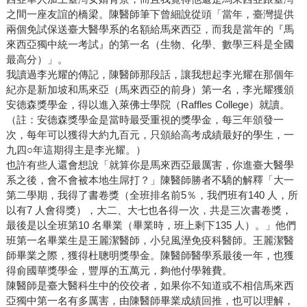
之間一座友誼的橋梁。陳醫師筆下曾細說從頭「當年，臺灣提供
兩個免試保送臺大醫學系的名額給馬來西亞，而我是當年的『馬
來西亞獨中統一考試』的第一名（生物、化學、數學三科是全國
最高分）」。
我讀過李光耀的傳記，陳醫師那段話，讓我想起李光耀在那個年
紀亦是新加坡和馬來亞（馬來西亞的前身）第一名，李光耀獲頒
安德森獎學金，得以進入萊佛士學院（Raffles College）就讀。
（註：安德森獎學金是當時最受重視的獎學金，每三年頒發一
次，每年可以獲得大約九百元，只頒給高考成績最好的學生，一
九四○年這期得主是李光耀。）
也許有些人還會想說「就算你是馬來西亞最厲害，你進臺大醫學
系之後，會不會被本地生屌打？」陳醫師勝者不驕的解釋「大一
第二學期，我得了書卷獎（全班排名前5％，我們班有140 人，所
以有7 人會得獎），大二、大七也各得一次，共是三次書卷獎，
最後是以全班第10 名畢業（畢業時，班上剩下135 人）。」他們
班第一名畢業生是王麗潔醫師，小兒風溼免疫科醫師。王麗潔醫
師畢業之際，獲得杜聰明獎學金。陳醫師醫學系最後一年，也獲
得俞國華獎學金，豐厚的五萬元，夠他付學雜費。
陳醫師是臺大醫科生中的佼佼者，如果你不知道或不相信馬來西
亞獨中第一名有多厲害，由陳醫師畢業成績回推，也可以理解，