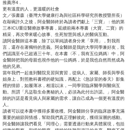
推薦序4．
更有溫度的人，更溫暖的社會
文／張書森（臺灣大學健康行為與社區科學研究所教授暨所長）
在敲碗許久之後，阿金醫師終於為讀者們獻上「三寶」：他的第
三本ICU重症醫療故事專書，延續前兩本專書（大寶、二寶）的
精采，再次帶來暖心故事、生死智慧與感人的醫病互動。
讀阿金醫師這本書，除了以單純讀者身分來「享用」，對我而
言，還存在著獨特的意義。阿金醫師是我的大學同學兼好友，我
們認識至今已超過三十年。在本書〈不，我有五位媽媽〉中，阿
金醫師把我的母親也視作他的一位媽媽，於是我也自然而然成為
他的兄弟。
當年我們一起進到醫院見習與實習，從病人、家屬、師長與學長
姐身上，對照教科書裡的硬知識，再配上《急診室的春天》影集
裡的情節，如履薄冰，相濡以沫，一同學習臨床醫學與醫病互
動。所謂「凡盜取生命奧秘的人，必須為此付出許諾。」阿金醫
師的許諾是看見病人與家屬的需求，讓自己成為一個更有溫度的
人。
讀者可以從本書中獲得多重收穫。阿金醫師分享的臨床故事充滿
重要的細節與情感，幫助我們真正理解彼此，獲得深層的感動。
阿金醫師讓我們看見「同理心」需要透過行動來具體展現，包括