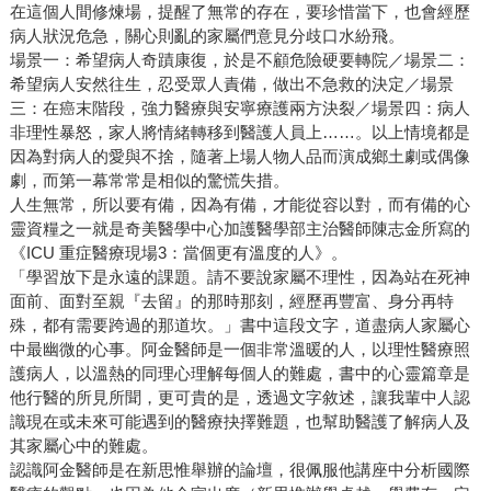
在這個人間修煉場，提醒了無常的存在，要珍惜當下，也會經歷
病人狀況危急，關心則亂的家屬們意見分歧口水紛飛。
場景一：希望病人奇蹟康復，於是不顧危險硬要轉院／場景二：
希望病人安然往生，忍受眾人責備，做出不急救的決定／場景
三：在癌末階段，強力醫療與安寧療護兩方決裂／場景四：病人
非理性暴怒，家人將情緒轉移到醫護人員上……。以上情境都是
因為對病人的愛與不捨，隨著上場人物人品而演成鄉土劇或偶像
劇，而第一幕常常是相似的驚慌失措。
人生無常，所以要有備，因為有備，才能從容以對，而有備的心
靈資糧之一就是奇美醫學中心加護醫學部主治醫師陳志金所寫的
《ICU 重症醫療現場3：當個更有溫度的人》。
「學習放下是永遠的課題。請不要說家屬不理性，因為站在死神
面前、面對至親『去留』的那時那刻，經歷再豐富、身分再特
殊，都有需要跨過的那道坎。」書中這段文字，道盡病人家屬心
中最幽微的心事。阿金醫師是一個非常溫暖的人，以理性醫療照
護病人，以溫熱的同理心理解每個人的難處，書中的心靈篇章是
他行醫的所見所聞，更可貴的是，透過文字敘述，讓我輩中人認
識現在或未來可能遇到的醫療抉擇難題，也幫助醫護了解病人及
其家屬心中的難處。
認識阿金醫師是在新思惟舉辦的論壇，很佩服他講座中分析國際