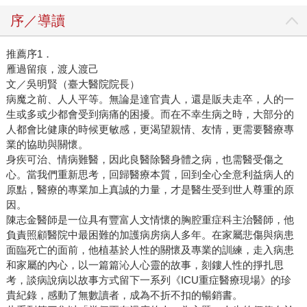
序／導讀
推薦序1．
雁過留痕，渡人渡己
文／吳明賢（臺大醫院院長）
病魔之前、人人平等。無論是達官貴人，還是販夫走卒，人的一
生或多或少都會受到病痛的困擾。而在不幸生病之時，大部分的
人都會比健康的時候更敏感，更渴望親情、友情，更需要醫療專
業的協助與關懷。
身疾可治、情病難醫，因此良醫除醫身體之病，也需醫受傷之
心。當我們重新思考，回歸醫療本質，回到全心全意利益病人的
原點，醫療的專業加上真誠的力量，才是醫生受到世人尊重的原
因。
陳志金醫師是一位具有豐富人文情懷的胸腔重症科主治醫師，他
負責照顧醫院中最困難的加護病房病人多年。在家屬悲傷與病患
面臨死亡的面前，他植基於人性的關懷及專業的訓練，走入病患
和家屬的內心，以一篇篇沁人心靈的故事，刻鏤人性的掙扎思
考，談病說病以故事方式留下一系列《ICU重症醫療現場》的珍
貴紀錄，感動了無數讀者，成為不折不扣的暢銷書。