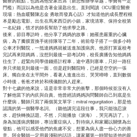
醫療的觀點，也因為他全家出席（新思惟辦學卓越，學費有一定
門檻）而誤以為他是含著金湯匙出生。直到閱讀《ICU重症醫療
現場：熱血暖醫陳志金 勇敢而發真心話》才知道他的成長歷程根
本是勵志電影。出生在馬來西亞的小鎮，家境清寒、保持全校第
一名紀錄，惜才的師長幫助了他求學之路。
後來，節目專訪時，他分享了媽媽的故事：她罹患嚴重的心臟
病，為了瓣膜置換手術排隊等了二年，術前母子搭了一個多小時
公車才到醫院，一抵達媽媽就被送進加護病房。他原打算返校考
完試再來陪媽媽，沒想到最後一節考試時，校長廣播告知他媽媽
往生了，趕緊向同學借錢搭計程車，途中遇到塞車，只好一路狂
奔只求能見到最後一面，但是趕到醫院時，已經是空空的一張
床。獨自坐在太平間外，看著人進進出出、哭哭啼啼，直到數個
小時後，爸爸才終於和殯儀館的人趕來。
對十七歲的他來說，這是非常非常大的衝擊，那個時候並沒有人
了解他當下的內疚與自責。他曾經請媽媽詢問醫師自己到底是生
什麼病，醫師只寫了兩個英文單字：mitral regurgitation，那是他
認識的第一個醫學名詞。（聽他講完這段往事，我只能強忍淚
水，趕快轉換話題。不然，只能播放《淚海》，哭完再訪了。）
身為加護病房醫師，專治重症病人，對待病人和家屬以關懷為出
發點，他可以感受他們的焦慮不安，想要為病人盡一份心力的善
意。阿金醫師一定用最淺顯的話語，讓家屬第一時間知道他的親