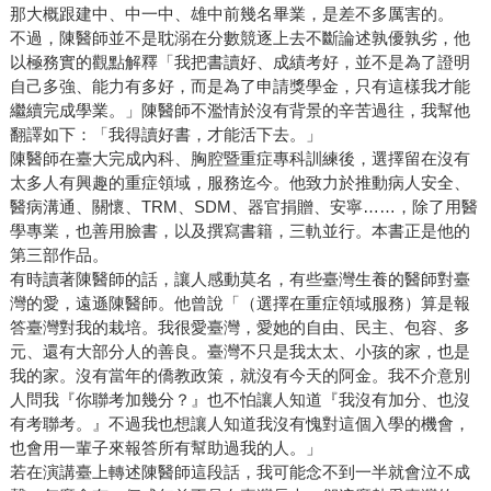
那大概跟建中、中一中、雄中前幾名畢業，是差不多厲害的。
不過，陳醫師並不是耽溺在分數競逐上去不斷論述孰優孰劣，他
以極務實的觀點解釋「我把書讀好、成績考好，並不是為了證明
自己多強、能力有多好，而是為了申請獎學金，只有這樣我才能
繼續完成學業。」陳醫師不濫情於沒有背景的辛苦過往，我幫他
翻譯如下：「我得讀好書，才能活下去。」
陳醫師在臺大完成內科、胸腔暨重症專科訓練後，選擇留在沒有
太多人有興趣的重症領域，服務迄今。他致力於推動病人安全、
醫病溝通、關懷、TRM、SDM、器官捐贈、安寧……，除了用醫
學專業，也善用臉書，以及撰寫書籍，三軌並行。本書正是他的
第三部作品。
有時讀著陳醫師的話，讓人感動莫名，有些臺灣生養的醫師對臺
灣的愛，遠遜陳醫師。他曾說「（選擇在重症領域服務）算是報
答臺灣對我的栽培。我很愛臺灣，愛她的自由、民主、包容、多
元、還有大部分人的善良。臺灣不只是我太太、小孩的家，也是
我的家。沒有當年的僑教政策，就沒有今天的阿金。我不介意別
人問我『你聯考加幾分？』也不怕讓人知道『我沒有加分、也沒
有考聯考。』不過我也想讓人知道我沒有愧對這個入學的機會，
也會用一輩子來報答所有幫助過我的人。」
若在演講臺上轉述陳醫師這段話，我可能念不到一半就會泣不成