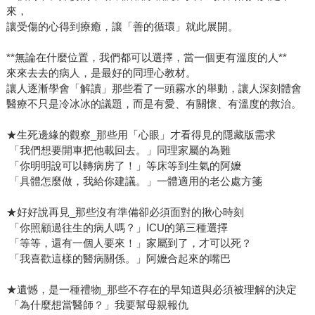
來，
讓受傷的心得到療癒，讓「善的循環」就此展開。
**無論在什麼位置，我們都可以選擇，當一個更有溫度的人**
來來去去的病人，是最好的同理心教材。
讓人逐漸學會「解讀」那些看了一頭霧水的舉動，讓人深刻體會
醫療不只是冷冰冰的議題，而是有愛、有關懷、有溫度的救治。
★生死邊緣的觀察_那些用「心眼」才看得見的隱藏版需求
「我們想要開車把他載回去。」同理家屬的為難
「你明明說可以轉病房了！」等床等到生氣的阿嬤
「具體怎麼做，我給你建議。」一體適用的老公處方箋
★好好說再見_那些沒有準備卻必須面對的揪心時刻
「你照顧過往生的病人嗎？」ICU的第三種選擇
「等等，還有一個人要來！」家屬到了，才可以死？
「我喜歡這樣的醫病關係。」阿嬤合起來的嘴巴
★遺憾，是一種禮物_那些不存在的早知道與必須被理解的決定
「為什麼想當醫師？」我要幫母親報仇