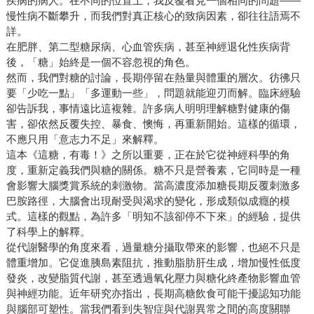
疾病的病人。在不同的位置上，我反覆看見一個相同的問題——
慢性病不斷攀升，而我們對真正核心的致病因素，卻往往語焉不
詳。
在肥胖、第二型糖尿病、心血管疾病，甚至神經退化性疾病背
後，「糖」始終是一個不容忽視的角色。
然而，我們對糖的討論，長期停留在熱量與體重的層次。彷彿只
要「少吃一點」「多運動一些」，問題就能迎刃而解。臨床經驗
卻告訴我，事情遠比這複雜。許多病人明明理解糖對健康的傷
害，卻依然反覆失控、暴食、懊悔，再重新開始。這樣的循環，
不應只用「意志力不足」來解釋。
這本《這糖，有毒！》之所以重要，正在於它從神經科學的角
度，重新定義我們與糖的關係。糖不只是營養素，它同時是一種
會影響大腦獎賞系統的刺激物。當高濃度添加糖長期反覆刺激多
巴胺路徑，大腦會出現耐受與渴求的變化，形成類似成癮的模
式。這樣的觀點，為許多「明知不該卻停不下來」的經驗，提供
了科學上的解釋。
從代謝醫學的角度來看，過量糖分攝取帶來的影響，也絕不只是
體重增加。它促進胰島素阻抗，推動脂肪肝生成，增加慢性低度
發炎，改變脂質代謝，甚至透過氧化壓力與糖化終產物影響血管
與神經功能。近年研究亦指出，長期高糖飲食可能干擾認知功能
與腦部可塑性。當我們看到失智症與代謝異常之間的高度關聯