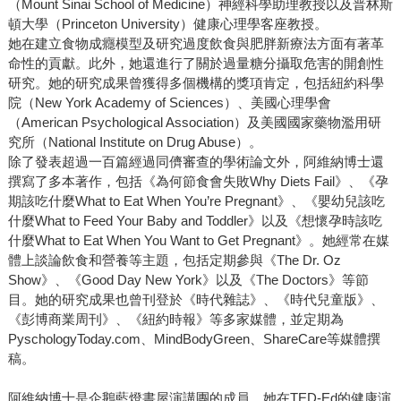
（Mount Sinai School of Medicine）神經科學助理教授以及普林斯
頓大學（Princeton University）健康心理學客座教授。
她在建立食物成癮模型及研究過度飲食與肥胖新療法方面有著革
命性的貢獻。此外，她還進行了關於過量糖分攝取危害的開創性
研究。她的研究成果曾獲得多個機構的獎項肯定，包括紐約科學
院（New York Academy of Sciences）、美國心理學會
（American Psychological Association）及美國國家藥物濫用研
究所（National Institute on Drug Abuse）。
除了發表超過一百篇經過同儕審查的學術論文外，阿維納博士還
撰寫了多本著作，包括《為何節食會失敗Why Diets Fail》、《孕
期該吃什麼What to Eat When You’re Pregnant》、《嬰幼兒該吃
什麼What to Feed Your Baby and Toddler》以及《想懷孕時該吃
什麼What to Eat When You Want to Get Pregnant》。她經常在媒
體上談論飲食和營養等主題，包括定期參與《The Dr. Oz
Show》、《Good Day New York》以及《The Doctors》等節
目。她的研究成果也曾刊登於《時代雜誌》、《時代兒童版》、
《彭博商業周刊》、《紐約時報》等多家媒體，並定期為
PyschologyToday.com、MindBodyGreen、ShareCare等媒體撰
稿。
阿維納博士是企鵝藍燈書屋演講團的成員。她在TED-Ed的健康演