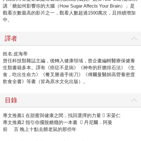
講「糖如何影響你的大腦（How Sugar Affects Your Brain）」是
觀看次數最高的影片之一，觀看人數超過1500萬次，且持續增加
中。
譯者
姓名:皮海蒂
曾任科技類雜誌主編，後轉入健康領域，曾企畫編輯醫療保健養
生類書籍多本。譯有《癌症不是病》《神奇的肝膽排石法》《生
食，吃出生命力》《餐叉勝過手術刀》《傅爾曼醫師高營養密度
飲食全書》等書（皆為原水文化出版）。
目錄
專文推薦1 在甜蜜與健康之間，找回選擇的力量  宋晏仁
專文推薦2 指引你擺脫糖癮的一本書  丹尼爾．阿曼
前 言 晚上十點去餵老鼠的那些年