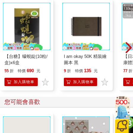
【台糖】蠔蜆錠(10粒/
I am okay 50K 精裝繪
【日
盒)x6盒
圖本 黑
康體
灰色(
690
135
55
折
特價
元
9
折
特價
元
77
折
加入購物車
加入購物車
您可能會喜歡