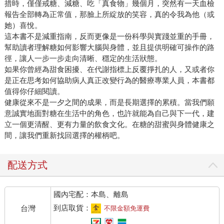
措時，僅僅戒糖、減糖、吃「真食物」幾個月，突然有一天血檢
報告全部轉為正常值，那臉上所綻放的笑容，真的令我為他（或
她）喜悅。
這本書不是減重指南，反而更像是一份科學與實踐並重的手冊，
幫助讀者理解糖如何影響大腦與身體，並且提供明確可操作的路
徑，讓人一步一步走向清晰、穩定的生活狀態。
如果你曾經為甜食困擾、在代謝指標上反覆掙扎的人，又或者你
是正在思考如何協助病人真正改變行為的醫療專業人員，本書都
值得你仔細閱讀。
健康從來不是一夕之間的成果，而是長期選擇的累積。當我們願
意誠實地面對糖在生活中的角色，也許就能為自己與下一代，建
立一個更清醒、更有力量的飲食文化。在糖的甜蜜與身體健康之
間，讓我們重新找回選擇的權柄吧。
配送方式
國內宅配：本島、離島
到店取貨：
台灣
不限金額免運費