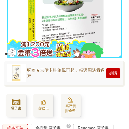
呀哈★吉伊卡哇旋風再起，精選周邊看過
加購
來
寫評價
電子書
喜歡+1
賺金幣
?
紙本平裝
金石堂 電子書
Readmoo 電子書