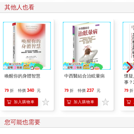
其他人也看
喚醒你的身體智慧
中西醫結合治眩暈病
懷疑
事？
研究
340
237
79
折
特價
元
79
折
特價
元
79
折
問，
的意
加入購物車
加入購物車
您可能也需要