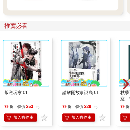
推薦必看
叛逆玩家 01
請解開故事謎底 01
杖藜
意、
恭談
253
229
79
折
特價
元
79
折
特價
元
79
折
想
加入購物車
加入購物車