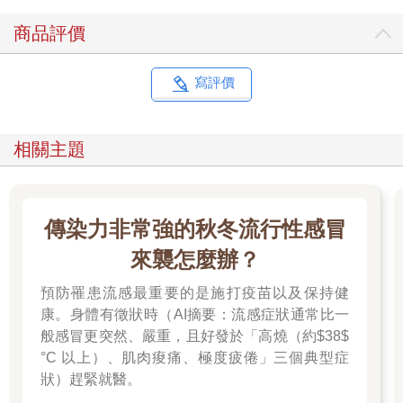
商品評價
寫評價
相關主題
傳染力非常強的秋冬流行性感冒
來襲怎麼辦？
預防罹患流感最重要的是施打疫苗以及保持健
康。身體有徵狀時（AI摘要：流感症狀通常比一
般感冒更突然、嚴重，且好發於「高燒（約$38$
°C 以上）、肌肉痠痛、極度疲倦」三個典型症
狀）趕緊就醫。