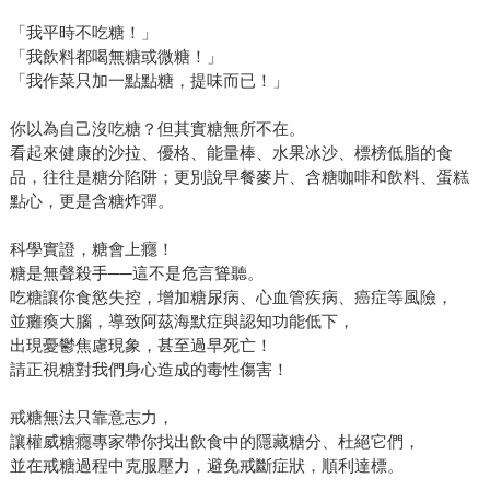
「我平時不吃糖！」
「我飲料都喝無糖或微糖！」
「我作菜只加一點點糖，提味而已！」
你以為自己沒吃糖？但其實糖無所不在。
看起來健康的沙拉、優格、能量棒、水果冰沙、標榜低脂的食
品，往往是糖分陷阱；更別說早餐麥片、含糖咖啡和飲料、蛋糕
點心，更是含糖炸彈。
科學實證，糖會上癮！
糖是無聲殺手──這不是危言聳聽。
吃糖讓你食慾失控，增加糖尿病、心血管疾病、癌症等風險，
並癱瘓大腦，導致阿茲海默症與認知功能低下，
出現憂鬱焦慮現象，甚至過早死亡！
請正視糖對我們身心造成的毒性傷害！
戒糖無法只靠意志力，
讓權威糖癮專家帶你找出飲食中的隱藏糖分、杜絕它們，
並在戒糖過程中克服壓力，避免戒斷症狀，順利達標。