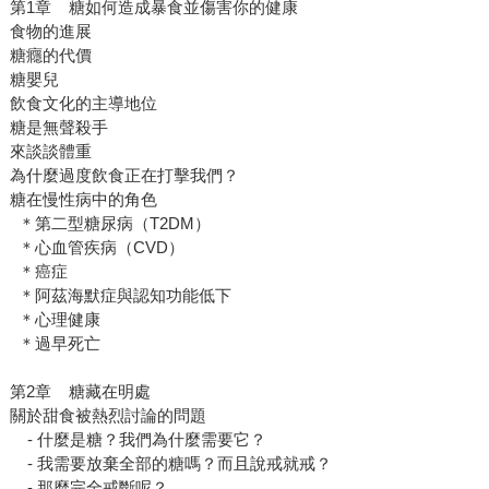
第1章 糖如何造成暴食並傷害你的健康
食物的進展
糖癮的代價
糖嬰兒
飲食文化的主導地位
糖是無聲殺手
來談談體重
為什麼過度飲食正在打擊我們？
糖在慢性病中的角色
＊第二型糖尿病（T2DM）
＊心血管疾病（CVD）
＊癌症
＊阿茲海默症與認知功能低下
＊心理健康
＊過早死亡
第2章 糖藏在明處
關於甜食被熱烈討論的問題
- 什麼是糖？我們為什麼需要它？
- 我需要放棄全部的糖嗎？而且說戒就戒？
- 那麼完全戒斷呢？