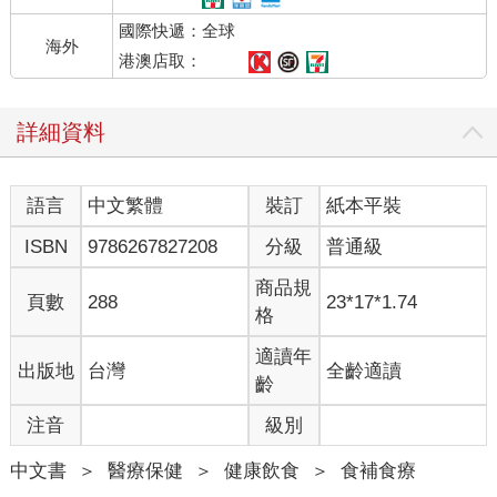
國際快遞：全球
海外
港澳店取：
詳細資料
語言
中文繁體
裝訂
紙本平裝
ISBN
9786267827208
分級
普通級
商品規
頁數
288
23*17*1.74
格
適讀年
出版地
台灣
全齡適讀
齡
注音
級別
中文書
＞
醫療保健
＞
健康飲食
＞
食補食療