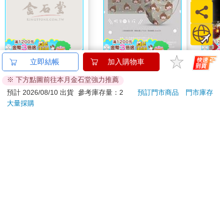
MARIE CLAIRE美麗
蝦米與毛孩_平面防護
【1
立即結帳
加入購物車
佳人08月2026第400期
口罩（2入）
臻3入
※ 下方點圖前往本月金石堂強力推薦
209
35
特價
元
特價
元
84
折
220
預計 2026/08/10 出貨
參考庫存量：2
預訂門市商品
門市庫存
大量採購
加入購物車
加入購物車
訂購/退換貨須知
加入金石堂 LINE 官方帳號『完成綁定』，隨時掌握出貨動
態：