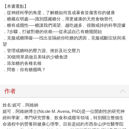
【本書重點】
．從神經科學的角度，了解糖如何造成暴食並傷害你的健康
．糖藏在明處──識別隱藏糖分，用更健康的天然食物替代
．糖有成癮性──糖讓我們渴望、越吃越多、很難戒掉的科學證據
．7步驟，打破對糖的依賴──從承認自己有糖癮開始
．克服戒糖障礙──找出並隔絕你吃糖的誘因，克服戒斷症狀與渴
望
．管理戒糖時的壓力源、挫折及社交壓力
．30個簡單易做且美味的少糖食譜
．添加糖的各種名稱
．問卷：你有糖癮嗎？
作者
姓名:妮可．阿維納
妮可．阿維納博士(Nicole M. Avena, PhD)是一位開創性的研究神
經科學家，專門研究營養、飲食和成癮等領域，特別關注整個生
命過程中的營養與健康心理學。目前是紐約市西奈山伊坎醫學院