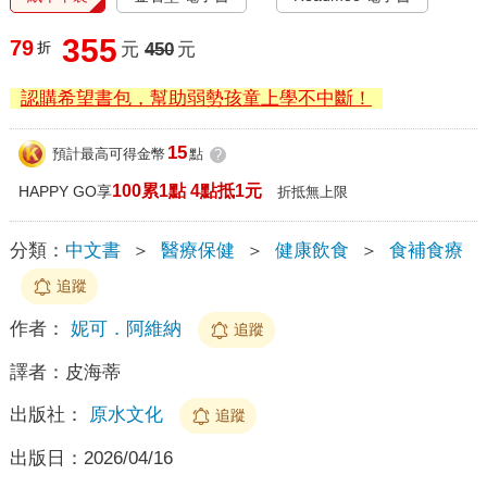
355
79
折
元
450
元
認購希望書包，幫助弱勢孩童上學不中斷！
15
預計最高可得金幣
點
?
100累1點 4點抵1元
HAPPY GO享
折抵無上限
分類：
中文書
＞
醫療保健
＞
健康飲食
＞
食補食療
追蹤
作者：
妮可．阿維納
追蹤
譯者：
皮海蒂
出版社：
原水文化
追蹤
出版日：
2026/04/16