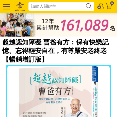
0
超越認知障礙 曹爸有方：保有快樂記
憶、忘得輕安自在，有尊嚴安老終老
【暢銷增訂版】