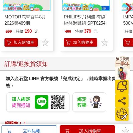
MOTOR汽車百科8月
PHILIPS 飛利浦 有線
IM
2026第489期
鍵盤滑鼠組 SPT6254
500
IM0
190
379
特價
元
特價
元
特價
200
499
加入購物車
加入購物車
訂購/退換貨須知
加入金石堂 LINE 官方帳號『完成綁定』，隨時掌握出貨動
態：
提醒您！！
金石堂及銀行均不會請您操作ATM! 如接獲電話要求您前往
立即結帳
加入購物車