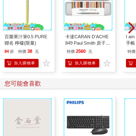
百樂果汁筆0.5 PURE
卡達CARAN D'ACHE
I a
聯名 檸檬(限量)
849 Paul Smith 原子筆
手帳
ED.5 條紋銀
38
2560
84
折
特價
元
特價
元
特價
加入購物車
加入購物車
您可能會喜歡