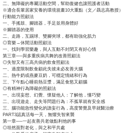
二、無障礙的專屬活動空間，幫助復健也讓照護者活動
※適合長輩居家安養的環境規畫10大重點（文／聶志高教授）
行動能力照顧法
一、手搖鼓、腳踏器，手足並用身體好
※腳踏器的使用
二、走路，互踢球、雙腳夾球，都有助強化肌力
◎育樂→休閒活動照顧法
一、找到學習樂趣，與人互動不封閉又有好心情
第三章──與多重疾病共舞的改善照顧法
◎失智又有三高共病的飲食照顧法
一、過度限制飲食顧此失彼未必友善大腦
二、熱牛奶或燕麥豆奶，可穩定情緒和行為
三、下午點心睡前熱豆漿，滿足食慾又顧腦
◎有精神行為障礙的照顧法
一、出現妄想、幻覺、懷疑他人：了解他，懂巧變
二、出現遊走、走失等問題行為：不孤單就有安全感
三、腦功能急性變化的譫妄行為，高度警覺及早就醫治療
PART3認真活每一天，無懼失智來襲
第一章──一起友善共老做點利他的事
◎坦然面對老化，與之和平共處