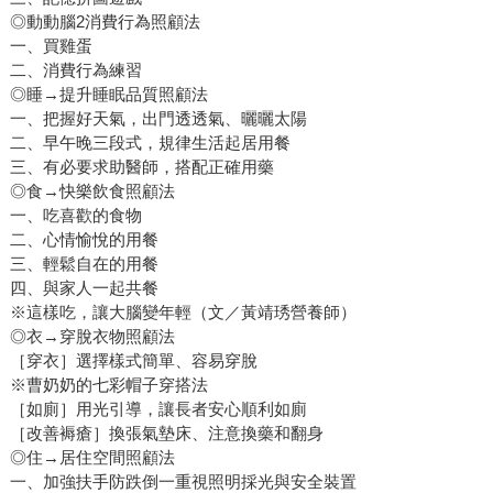
◎動動腦2消費行為照顧法
一、買雞蛋
二、消費行為練習
◎睡→提升睡眠品質照顧法
一、把握好天氣，出門透透氣、曬曬太陽
二、早午晚三段式，規律生活起居用餐
三、有必要求助醫師，搭配正確用藥
◎食→快樂飲食照顧法
一、吃喜歡的食物
二、心情愉悅的用餐
三、輕鬆自在的用餐
四、與家人一起共餐
※這樣吃，讓大腦變年輕（文／黃靖琇營養師）
◎衣→穿脫衣物照顧法
［穿衣］選擇樣式簡單、容易穿脫
※曹奶奶的七彩帽子穿搭法
［如廁］用光引導，讓長者安心順利如廁
［改善褥瘡］換張氣墊床、注意換藥和翻身
◎住→居住空間照顧法
一、加強扶手防跌倒一重視照明採光與安全裝置