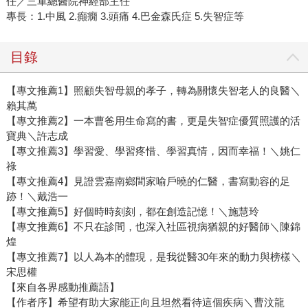
任／三軍總醫院神經部主任
專長：1.中風 2.癲癇 3.頭痛 4.巴金森氏症 5.失智症等
目錄
【專文推薦1】照顧失智母親的孝子，轉為關懷失智老人的良醫＼
賴其萬
【專文推薦2】一本曹爸用生命寫的書，更是失智症優質照護的活
寶典＼許志成
【專文推薦3】學習愛、學習疼惜、學習真情，因而幸福！＼姚仁
祿
【專文推薦4】見證雲嘉南鄉間家喻戶曉的仁醫，書寫動容的足
跡！＼戴浩一
【專文推薦5】好個時時刻刻，都在創造記憶！＼施慧玲
【專文推薦6】不只在診間，也深入社區視病猶親的好醫師＼陳錦
煌
【專文推薦7】以人為本的體現，是我從醫30年來的動力與榜樣＼
宋思權
【來自各界感動推薦語】
【作者序】希望有助大家能正向且坦然看待這個疾病＼曹汶龍