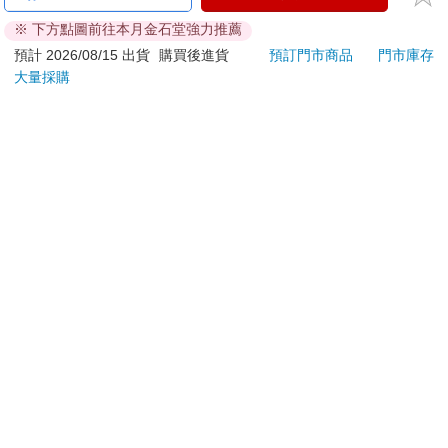
ATM提款機，請不要聽從指示，以免受騙上當！
※ 下方點圖前往本月金石堂強力推薦
退換貨須知：
預計 2026/08/15 出貨
購買後進貨
預訂門市商品
門市庫存
大量採購
**提醒您，鑑賞期不等於試用期，退回商品須為全新狀態**
依據「消費者保護法」第19條及行政院消費者保護處公告之
「通訊交易解除權合理例外情事適用準則」，以下商品購買
後，除商品本身有瑕疵外，將不提供7天的猶豫期：
易於腐敗、保存期限較短或解約時即將逾期。（如：生
鮮食品）
依消費者要求所為之客製化給付。（客製化商品）
報紙、期刊或雜誌。（含MOOK、外文雜誌）
經消費者拆封之影音商品或電腦軟體。
非以有形媒介提供之數位內容或一經提供即為完成之線
上服務，經消費者事先同意始提供。（如：電子書、電
子雜誌、下載版軟體、虛擬商品…等）
已拆封之個人衛生用品。（如：內衣褲、刮鬍刀、除毛
刀…等）
若非上列種類商品，均享有到貨7天的猶豫期（含例假
日）。