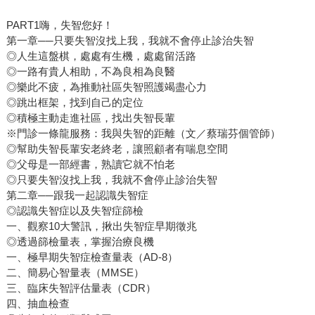
PART1嗨，失智您好！
第一章──只要失智沒找上我，我就不會停止診治失智
◎人生這盤棋，處處有生機，處處留活路
◎一路有貴人相助，不為良相為良醫
◎樂此不疲，為推動社區失智照護竭盡心力
◎跳出框架，找到自己的定位
◎積極主動走進社區，找出失智長輩
※門診一條龍服務：我與失智的距離（文／蔡瑞芬個管師）
◎幫助失智長輩安老終老，讓照顧者有喘息空間
◎父母是一部經書，熟讀它就不怕老
◎只要失智沒找上我，我就不會停止診治失智
第二章──跟我一起認識失智症
◎認識失智症以及失智症篩檢
一、觀察10大警訊，揪出失智症早期徵兆
◎透過篩檢量表，掌握治療良機
一、極早期失智症檢查量表（AD-8）
二、簡易心智量表（MMSE）
三、臨床失智評估量表（CDR）
四、抽血檢查