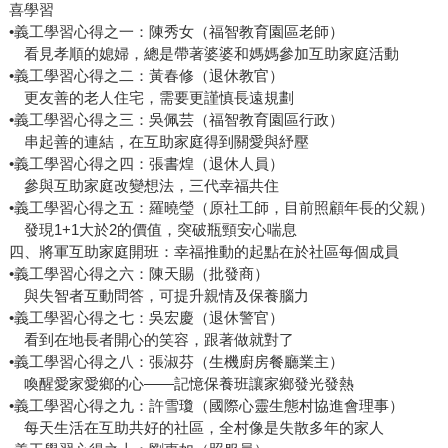
喜學習
•義工學習心得之一：陳秀女（福智教育園區老師）
看見孝順的媳婦，總是帶著婆婆和媽媽參加互助家庭活動
•義工學習心得之二：黃春修（退休教官）
更友善的老人住宅，需要更謹慎長遠規劃
•義工學習心得之三：吳佩芸（福智教育園區行政）
串起善的連結，在互助家庭得到關愛與紓壓
•義工學習心得之四：張書煌（退休人員）
參與互助家庭改變想法，三代幸福共住
•義工學習心得之五：羅曉瑩（原社工師，目前照顧年長的父親）
發現1+1大於2的價值，突破瓶頸安心喘息
四、將軍互助家庭開班：幸福推動的起點在於社區每個成員
•義工學習心得之六：陳天賜（批發商）
與失智者互動問答，可提升親情及保養腦力
•義工學習心得之七：吳宏慶（退休警官）
看到在地長者開心的笑容，跟著做就對了
•義工學習心得之八：張淑芬（生機廚房餐廳業主）
喚醒愛家愛鄉的心——記憶保養班讓家鄉發光發熱
•義工學習心得之九：許雪瓊（國際心靈生態村協進會理事）
每天生活在互助共好的社區，全村像是失散多年的家人