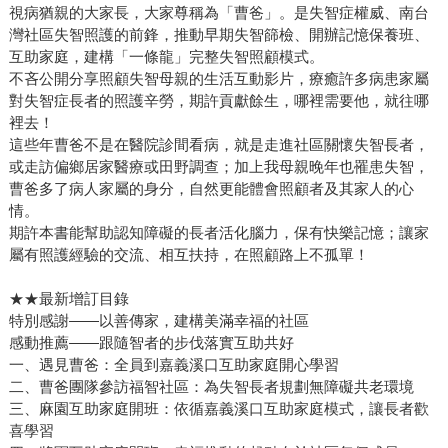
視病猶親的大家長，大家尊稱為「曹爸」。是失智症權威、南台
灣社區失智照護的前鋒，推動早期失智篩檢、開辦記憶保養班、
互助家庭，建構「一條龍」完整失智照顧模式。
不吝公開分享照顧失智母親的生活互動影片，療癒許多病患家屬
對失智症長者的照護辛勞，期許貢獻餘生，哪裡需要他，就往哪
裡去！
這些年曹爸不是在醫院診間看病，就是走進社區關懷失智長者，
或走訪偏鄉居家醫療或田野調查；加上我母親晚年也罹患失智，
曹爸多了病人家屬的身分，自然更能體會照顧者及其家人的心
情。
期許本書能幫助認知障礙的長者活化腦力，保有快樂記憶；讓家
屬有照護經驗的交流、相互扶持，在照顧路上不孤單！
★★最新增訂目錄
特別感謝——以善傳家，建構美滿幸福的社區
感動推薦——跟隨智者的步伐落實互助共好
一、遇見曹爸：全員到嘉義溪口互助家庭開心學習
二、曹爸團隊參訪福智社區：為失智長者規劃無障礙共老環境
三、麻園互助家庭開班：依循嘉義溪口互助家庭模式，讓長者歡
喜學習