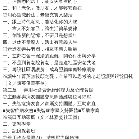
一、住熟悉的房子，能安失智者的心
二、和「老化」做朋友，才能輕安自在
◎用心靈減齡法，老後充實又樂活
一、跟上時代潮流，能活化你的大腦
二、靠人不如靠己，讓生活簡單規律
三、創造新的記憶，不要只是想當年
四、退休不當廢人，活出有意義人生
◎營造友善共老圈，相互學習與照顧
一、左鄰右舍一碗湯的距離，開心付出與分享
二、不是到養老院養老，是走進社區安老共老
三、籌設社區居護所，成為照顧家庭醫療網絡
※讓中年菁英無後顧之憂，企業可以思考的老老照護與銀髮日托
（文／陳英俊董事長）
第二章──善用社會資源紓解壓力及心理負擔
◎主動參與病友團體交流照護經驗也可紓壓
一、失智症病友會／家屬支持團體／互助家庭
■失智症病友會■失智症家屬支持團體■互助家庭
※溪口互助家庭（文／林嘉雯社工員）
二、樂智學堂
三、記憶保養班
◎善用政府長照2.0，減輕壓力與負擔