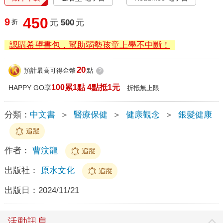
450
9
折
元
500
元
認購希望書包，幫助弱勢孩童上學不中斷！
20
預計最高可得金幣
點
?
100累1點 4點抵1元
HAPPY GO享
折抵無上限
分類：
中文書
＞
醫療保健
＞
健康觀念
＞
銀髮健康
追蹤
作者：
曹汶龍
追蹤
出版社：
原水文化
追蹤
出版日：
2024/11/21
活動訊息