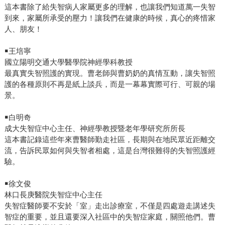
這本書除了給失智病人家屬更多的理解，也讓我們知道萬一失智
到來，家屬所承受的壓力！讓我們在健康的時候，真心的疼惜家
人、朋友！
￭王培寧
國立陽明交通大學醫學院神經學科教授
最真實失智照護的實現。曹老師與曹奶奶的真情互動，讓失智照
護的各種原則不再是紙上談兵，而是一幕幕實際可行、可親的場
景。
￭白明奇
成大失智症中心主任、神經學教授暨老年學研究所所長
這本書記錄這些年來曹醫師勤走社區，長期與在地民眾近距離交
流，告訴民眾如何與失智者相處，這是台灣很難得的失智照護經
驗。
￭徐文俊
林口長庚醫院失智症中心主任
失智症醫師要不安於「室」走出診療室，不僅是四處遊走講述失
智症的重要，並且還要深入社區中的失智症家庭，關照他們。曹