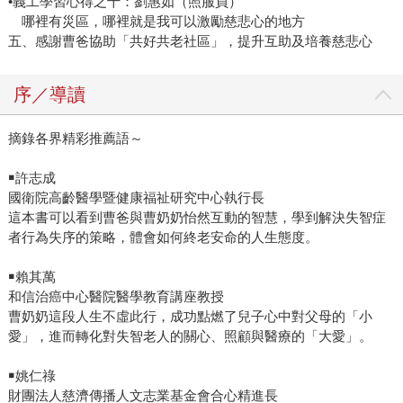
•義工學習心得之十：劉惠如（照服員）
哪裡有災區，哪裡就是我可以激勵慈悲心的地方
五、感謝曹爸協助「共好共老社區」，提升互助及培養慈悲心
序／導讀
摘錄各界精彩推薦語～
￭許志成
國衛院高齡醫學暨健康福祉研究中心執行長
這本書可以看到曹爸與曹奶奶怡然互動的智慧，學到解決失智症
者行為失序的策略，體會如何終老安命的人生態度。
￭賴其萬
和信治癌中心醫院醫學教育講座教授
曹奶奶這段人生不虛此行，成功點燃了兒子心中對父母的「小
愛」，進而轉化對失智老人的關心、照顧與醫療的「大愛」。
￭姚仁祿
財團法人慈濟傳播人文志業基金會合心精進長