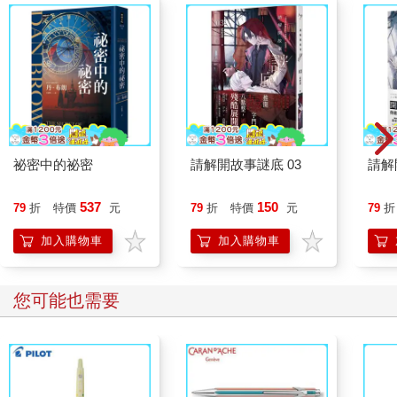
祕密中的祕密
請解開故事謎底 03
請解
537
150
79
折
特價
元
79
折
特價
元
79
折
加入購物車
加入購物車
您可能也需要