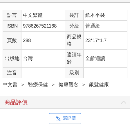
語言
中文繁體
裝訂
紙本平裝
ISBN
9786267521168
分級
普通級
商品規
頁數
288
23*17*1.7
格
適讀年
出版地
台灣
全齡適讀
齡
注音
級別
中文書
＞
醫療保健
＞
健康觀念
＞
銀髮健康
商品評價
寫評價