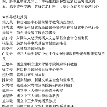
四、將軍互助家庭開班：幸福推動的起點在於社區每個成員
五、感謝曹爸協助「共好共老社區」，提升互助及培養慈悲心
★各界感動推薦
賴其萬 和信治癌中心醫院醫學教育講座教授
許志成 國家衛生研究院高齡醫學暨健康福祉研究中心執行長
湯麗玉 前台灣失智症協會秘書長
姚仁祿 財團法人慈濟傳播人文志業基金會合心精進長
張聖原 慈濟慈善事業基金會醫療策略長
賴寧生 大林慈濟醫院院長
白明奇 成功大學失智症中心主任&神經學教授暨老年學研究所所
長
王培寧 國立陽明交通大學醫學院神經學科教授
徐文俊 林口長庚醫院失智症中心主任
趙紋華 嘉義縣衛生局局長
陳錦煌 開業醫師、新港文教基金會前董事長
宋思權 嘉義市宋思權診所院長&神經科醫師
戴浩一 國立中正大學語言學講座教授
施慧玲 國立中正大學法律學系教授
盧鴻毅 國立中正大學傳播系教授
鄭清霞 前國立中正大學社會福利學系系主任