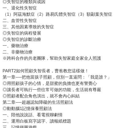
◎失智症的種類與成因
一、退化性失智症
（1）阿茲海默症（2）路易氏體失智症（3）額顳葉失智症
二、血管性失智症
三、其他因素導致的失智症
◎失智症的病程發展
◎失智症的診斷治療
一、藥物治療
二、非藥物治療
※跨科合作的共老團隊，幫助失智家庭全家全人照護
PART2如何照顧失智長者，曹爸教您這樣做！
第一章──把他當孩子照顧，但別一直逼問：「我是誰？」
◎用照顧孩子的心情，是甜蜜的負擔也更有警覺心
◎讓長者可執行一些往常可做的功能，生活就有尊嚴
◎照顧者配合角色演出，就不會內心糾結
第二章──超越認知障礙的生活照顧法
◎動動腦1記憶保養照顧法
一、陪他說說話、看電視聊劇情
二、運用白板寫字認字、讀報紙標題
三、記憶拼圖遊戲