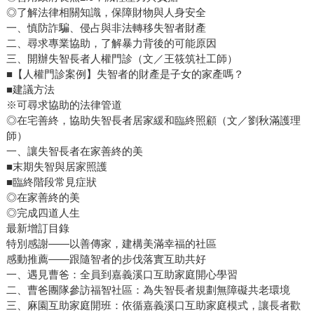
◎了解法律相關知識，保障財物與人身安全
一、慎防詐騙、侵占與非法轉移失智者財產
二、尋求專業協助，了解暴力背後的可能原因
三、開辦失智長者人權門診（文／王筱筑社工師）
■【人權門診案例】失智者的財產是子女的家產嗎？
■建議方法
※可尋求協助的法律管道
◎在宅善終，協助失智長者居家緩和臨終照顧（文／劉秋滿護理
師）
一、讓失智長者在家善終的美
■末期失智與居家照護
■臨終階段常見症狀
◎在家善終的美
◎完成四道人生
最新增訂目錄
特別感謝——以善傳家，建構美滿幸福的社區
感動推薦——跟隨智者的步伐落實互助共好
一、遇見曹爸：全員到嘉義溪口互助家庭開心學習
二、曹爸團隊參訪福智社區：為失智長者規劃無障礙共老環境
三、麻園互助家庭開班：依循嘉義溪口互助家庭模式，讓長者歡