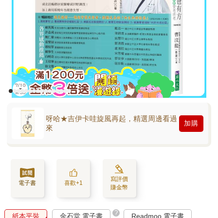
呀哈★吉伊卡哇旋風再起，精選周邊看過
加購
來
寫評價
電子書
喜歡+1
賺金幣
?
紙本平裝
金石堂 電子書
Readmoo 電子書