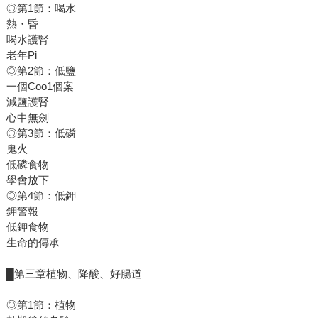
◎第1節：喝水
熱・昏
喝水護腎
老年Pi
◎第2節：低鹽
一個Coo1個案
減鹽護腎
心中無劍
◎第3節：低磷
鬼火
低磷食物
學會放下
◎第4節：低鉀
鉀警報
低鉀食物
生命的傳承
█第三章植物、降酸、好腸道
◎第1節：植物