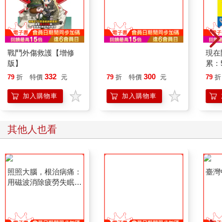
戰鬥外傷救護【增修
全身激痛點地圖
現在
版】
累：
+7
332
300
79
折
特價
元
79
折
特價
元
79
折
間消
加入購物車
加入購物車
其他人也看