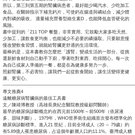
所以，第三到第五期的腎臟病患者，最好能少喝汽水、少吃加工
食品。在醫師指示下補充鈣片，可使鈣在腸道與磷結合，減少體
內對磷的吸收。 適量補充營養型維生素D，也能降低血管硬化的
風險。
書中提到的「211 TOP 餐盤」非常實用。它鼓勵大家多吃天然、
少加工，讓飲食更均衡，也能減少不必要的磷攝取。只要願意慢
慢改變飲食習慣，就能給腎臟更舒適的生活環境。
最棒的是，這本書教你怎麼把「護腎」變成生活的一部分。從挑
選新鮮食材到自己動手下廚，學著吃對東西、吃得開心。每一次
為自己或家人準備的一餐，都是在為健康多努力一步。
照顧腎臟，不必害怕，讓我們一起從飲食開始，讓生活變得更健
康、更安心。
—————————————————————————————
專文推薦4
遠離糖尿病腎臟病的最佳工具書
文／陳靖博教授（高雄長庚紀念醫院教授級顧問醫師）
最早的糖尿病診斷概念約在西元前1500年～前500年（依尿液
多、甜味判斷）。1979年，WHO世界衛生組織首次發布標準化的
糖尿病診斷標準。進入21 世紀，目前全球成人（20 ～ 79歲）約
有5.89億人罹患糖尿病，占這個年齡層人口約11.1%。臺灣成人糖