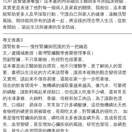
TOP 蔬食健康餐盤》這本書的內容融合王醫師多年的臨床經驗，
其實更是表達了他對每一個病人及家庭的關懷。我相信，這本書
能幫助更多人及早採取行動，守護自己與家人的健康，遠離洗腎
風險。期待能與所有的讀者一起，將這樣的理念帶入生活，從飲
食開始， 築起生活與健康的安全防線。
—————————————————————————————
專文推薦3
護腎飲食—— 慢性腎臟病照護的另一把鑰匙
文／盧國城教授（臺灣腎臟醫學會榮譽理事長）
照顧腎臟，不只靠藥物，吃得對也很重要。
這本書是由王醫師親自撰寫，他不只懂醫學，更了解病人的需
要。書裡以生活化的方式來談營養，讓原本複雜的觀念變得清楚
又實用。讀起來不僅容易懂，還能在家一步一步照著做。
現在的飲食環境中，無機磷的攝取量越來越高。像汽水、可樂裡
的磷酸，讓飲料喝起來很順口，但也讓人吃進不少磷。還有常見
的冷凍薯條、火鍋料、香腸、培根和加工肉品，為了讓顏色漂
亮、口感好、易保存，常常加了許多磷酸鹽。這些無機磷比天然
食物裡的磷更容易被吸收，長期吃太多，對腎臟真的很吃力。 如
果是慢性腎臟病的朋友，磷吃得太多會讓血磷升高，造成骨質流
失、血管變硬，甚至增加心臟疾病的風險。研究也發現，血磷愈
高，發生心血管問題的機率就愈大。