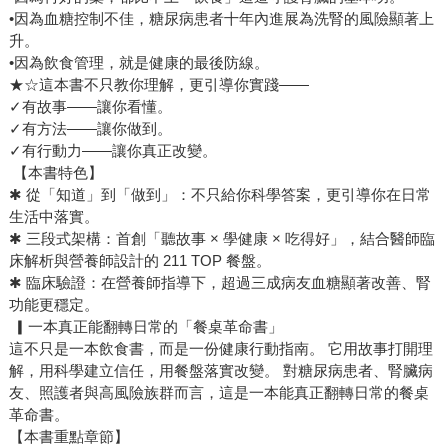
•因為血糖控制不佳，糖尿病患者十年內進展為洗腎的風險顯著上
升。
•因為飲食管理，就是健康的最後防線。
★☆這本書不只教你理解，更引導你實踐——
✓有故事——讓你看懂。
✓有方法——讓你做到。
✓有行動力——讓你真正改變。
【本書特色】
✱ 從「知道」到「做到」：不只給你科學答案，更引導你在日常
生活中落實。
✱ 三段式架構：首創「聽故事 × 學健康 × 吃得好」，結合醫師臨
床解析與營養師設計的 211 TOP 餐盤。
✱ 臨床驗證：在營養師指導下，超過三成病友血糖顯著改善、腎
功能更穩定。
▎一本真正能翻轉日常的「餐桌革命書」
這不只是一本飲食書，而是一份健康行動指南。 它用故事打開理
解，用科學建立信任，用餐盤落實改變。 對糖尿病患者、腎臟病
友、照護者與高風險族群而言，這是一本能真正翻轉日常的餐桌
革命書。
【本書重點章節】