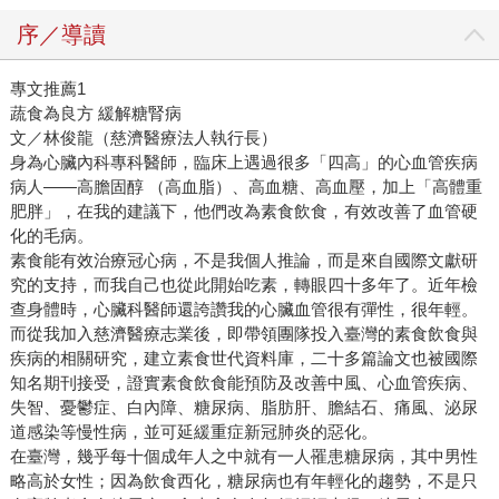
序／導讀
專文推薦1
蔬食為良方 緩解糖腎病
文／林俊龍（慈濟醫療法人執行長）
身為心臟內科專科醫師，臨床上遇過很多「四高」的心血管疾病
病人――高膽固醇 （高血脂）、高血糖、高血壓，加上「高體重
肥胖」，在我的建議下，他們改為素食飲食，有效改善了血管硬
化的毛病。
素食能有效治療冠心病，不是我個人推論，而是來自國際文獻研
究的支持，而我自己也從此開始吃素，轉眼四十多年了。近年檢
查身體時，心臟科醫師還誇讚我的心臟血管很有彈性，很年輕。
而從我加入慈濟醫療志業後，即帶領團隊投入臺灣的素食飲食與
疾病的相關研究，建立素食世代資料庫，二十多篇論文也被國際
知名期刊接受，證實素食飲食能預防及改善中風、心血管疾病、
失智、憂鬱症、白內障、糖尿病、脂肪肝、膽結石、痛風、泌尿
道感染等慢性病，並可延緩重症新冠肺炎的惡化。
在臺灣，幾乎每十個成年人之中就有一人罹患糖尿病，其中男性
略高於女性；因為飲食西化，糖尿病也有年輕化的趨勢，不是只