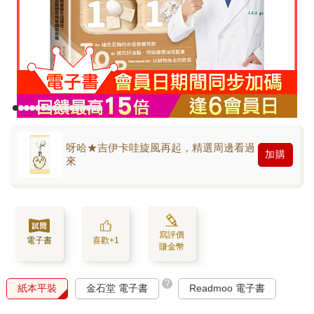
呀哈★吉伊卡哇旋風再起，精選周邊看過
加購
來
寫評價
電子書
喜歡+1
賺金幣
?
紙本平裝
金石堂 電子書
Readmoo 電子書