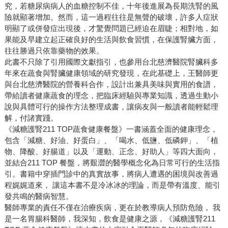
究，若糖尿病病人的血糖控制不佳，十年後進展為長期洗腎的風
險就顯著增加。然而，這一過程往往是無聲的破壞，許多人症狀
明顯了或併發症出現後，才驚覺問題已經迫在眉睫；相對地，如
果能及早建立起正確良好的生活與飲食習慣，在保護腎臟方面，
往往勝過只依靠藥物的效果。
此書不只除了引用國際文獻指引，也參用台北慈濟醫院腎臟科多
年來在蔬食與腎臟健康領域的研究發現，在此基礎上，王醫師更
與台北慈濟醫院的營養科合作，設計出兼具美味與實用的食譜，
帶給讀者健康蔬食的理念，把臨床經驗與專業知識，透過生動小
說與具體可行的操作方法整理成書，讓病友與一般讀者能輕鬆理
解，付諸實踐。
《減糖護腎211 TOP蔬食健康餐盤》一書涵蓋全面的健康理念，
包含「減糖、好油、好蛋白」、「喝水、低鹽、低磷鉀」、「植
物、降酸、好腸道」以及「運動、正念、好助人」等四大面向，
並結合211 TOP 餐盤，將艱澀的醫學概念化為日常可行的生活指
引。書籍中穿插門診中的真實故事，將病人遭遇的困境與改善過
程娓娓道來， 讓這本書不是冷冰冰的理論，而是帶有溫度、能引
發共鳴的醫病智慧。
醫師專業的責任不僅在治療疾病，更在於教導病人預防危險， 我
是一名胃腸科醫師，我深知，飲食是健康之源，《減糖護腎211