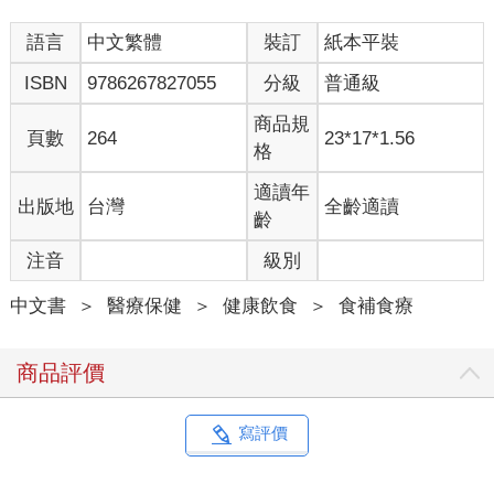
語言
中文繁體
裝訂
紙本平裝
ISBN
9786267827055
分級
普通級
商品規
頁數
264
23*17*1.56
格
適讀年
出版地
台灣
全齡適讀
齡
注音
級別
中文書
＞
醫療保健
＞
健康飲食
＞
食補食療
商品評價
寫評價