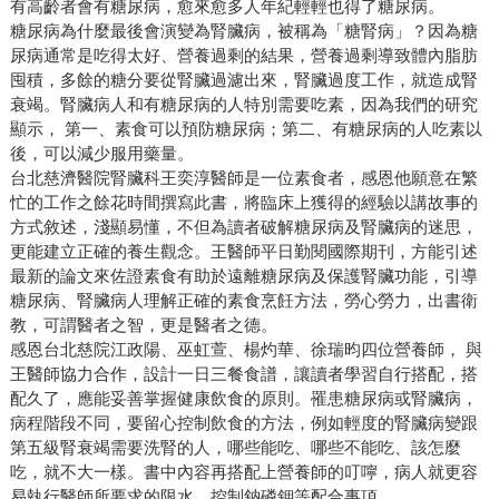
有高齡者會有糖尿病，愈來愈多人年紀輕輕也得了糖尿病。
糖尿病為什麼最後會演變為腎臟病，被稱為「糖腎病」？因為糖
尿病通常是吃得太好、營養過剩的結果，營養過剩導致體內脂肪
囤積，多餘的糖分要從腎臟過濾出來，腎臟過度工作，就造成腎
衰竭。腎臟病人和有糖尿病的人特別需要吃素，因為我們的研究
顯示， 第一、素食可以預防糖尿病；第二、有糖尿病的人吃素以
後，可以減少服用藥量。
台北慈濟醫院腎臟科王奕淳醫師是一位素食者，感恩他願意在繁
忙的工作之餘花時間撰寫此書，將臨床上獲得的經驗以講故事的
方式敘述，淺顯易懂，不但為讀者破解糖尿病及腎臟病的迷思，
更能建立正確的養生觀念。王醫師平日勤閱國際期刊，方能引述
最新的論文來佐證素食有助於遠離糖尿病及保護腎臟功能，引導
糖尿病、腎臟病人理解正確的素食烹飪方法，勞心勞力，出書衛
教，可謂醫者之智，更是醫者之德。
感恩台北慈院江政陽、巫虹萱、楊灼華、徐瑞昀四位營養師， 與
王醫師協力合作，設計一日三餐食譜，讓讀者學習自行搭配，搭
配久了，應能妥善掌握健康飲食的原則。罹患糖尿病或腎臟病，
病程階段不同，要留心控制飲食的方法，例如輕度的腎臟病變跟
第五級腎衰竭需要洗腎的人，哪些能吃、哪些不能吃、該怎麼
吃，就不大一樣。書中內容再搭配上營養師的叮嚀，病人就更容
易執行醫師所要求的限水、控制鈉磷鉀等配合事項。