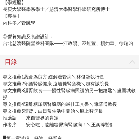
【學經歷】
長庚大學醫學系學士／慈濟大學醫學科學研究所博士
【專長】
內科學／腎臟學
◎營養知識及食譜設計：
台北慈濟醫院營養科團隊——江政陽、巫虹萱、楊灼華、徐瑞昀
目錄
專文推薦1蔬食為良方 緩解糖腎病＼林俊龍執行長
專文推薦2守護腎臓健康 遠離糖腎危機＼趙有誠院長
專文推薦3護腎飲食——慢性腎臓病照護的另一把鑰匙＼盧國城教
授
專文推薦4遠離糖尿病腎臟病的最佳工具書＼陳靖博教授
專文推薦5護腎，由日常生活中開始＼廖上智院長
推薦語——來自醫界的肯定
作者序——安心吃，遠離糖尿病腎臟病！＼王奕淳醫師
█第一章減糖、好油、好蛋白