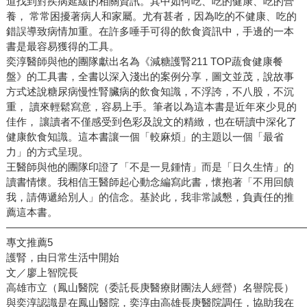
道找到對疾病延緩的相關資訊。其中如何吃、吃的健康、吃的營
養， 常常困擾著病人和家屬。尤有甚者，因為吃的不健康、吃的
錯誤導致病情加重。在許多唾手可得的飲食資訊中，手邊的一本
書是最容易獲得的工具。
奕淳醫師與他的團隊獻出名為《減糖護腎211 TOP蔬食健康餐
盤》的工具書，全書以深入淺出的案例分享，圖文並茂，說故事
方式述說糖尿病慢性腎臟病的飲食知識，不浮誇，不八股，不沉
重， 讀來輕鬆寫意，容易上手。筆者以為這本書是近年來少見的
佳作， 讓讀者不僅感受到色彩及說文的精緻，也在研讀中深化了
健康飲食知識。這本書讓一個「較麻煩」的主題以一個「最省
力」的方式呈現。
王醫師與他的團隊印證了「不是一見鍾情」而是「日久生情」的
讀書情懷。我相信王醫師起心動念編寫此書，懷抱著「不用回饋
我，請傳遞給別人」的信念。基於此，我非常誠懇，負責任的推
薦這本書。
—————————————————————————————
專文推薦5
護腎，由日常生活中開始
文／廖上智院長
高雄市立（鳳山醫院（委託長庚醫療財團法人經營）名譽院長）
與奕淳認識是在鳳山醫院，奕淳由高雄長庚醫院調任，協助我在