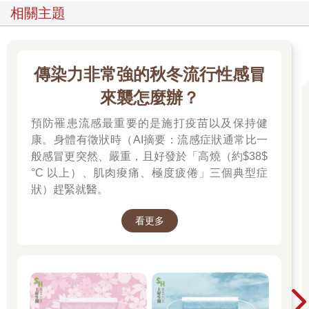
相關主題
傳染力非常強的秋冬流行性感冒
來襲怎麼辦？
預防罹患流感最重要的是施打疫苗以及保持健
康。身體有徵狀時（AI摘要：流感症狀通常比一
般感冒更突然、嚴重，且好發於「高燒（約$38$
°C 以上）、肌肉痠痛、極度疲倦」三個典型症
狀）趕緊就醫。
看更多