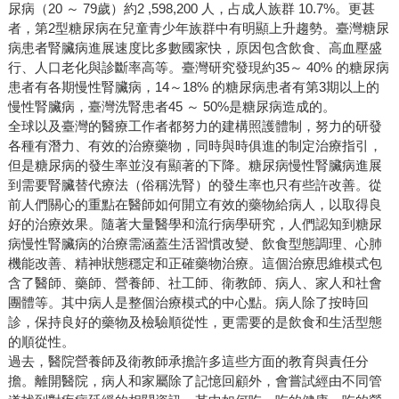
尿病（20 ～ 79歲）約2 ,598,200 人，占成人族群 10.7%。更甚
者，第2型糖尿病在兒童青少年族群中有明顯上升趨勢。臺灣糖尿
病患者腎臟病進展速度比多數國家快，原因包含飲食、高血壓盛
行、人口老化與診斷率高等。臺灣研究發現約35～ 40% 的糖尿病
患者有各期慢性腎臟病，14～18% 的糖尿病患者有第3期以上的
慢性腎臟病，臺灣洗腎患者45 ～ 50%是糖尿病造成的。
全球以及臺灣的醫療工作者都努力的建構照護體制，努力的研發
各種有潛力、有效的治療藥物，同時與時俱進的制定治療指引，
但是糖尿病的發生率並沒有顯著的下降。糖尿病慢性腎臟病進展
到需要腎臟替代療法（俗稱洗腎）的發生率也只有些許改善。從
前人們關心的重點在醫師如何開立有效的藥物給病人，以取得良
好的治療效果。隨著大量醫學和流行病學研究，人們認知到糖尿
病慢性腎臟病的治療需涵蓋生活習慣改變、飲食型態調理、心肺
機能改善、精神狀態穩定和正確藥物治療。這個治療思維模式包
含了醫師、藥師、營養師、社工師、衛教師、病人、家人和社會
團體等。其中病人是整個治療模式的中心點。病人除了按時回
診，保持良好的藥物及檢驗順從性，更需要的是飲食和生活型態
的順從性。
過去，醫院營養師及衛教師承擔許多這些方面的教育與責任分
擔。離開醫院，病人和家屬除了記憶回顧外，會嘗試經由不同管