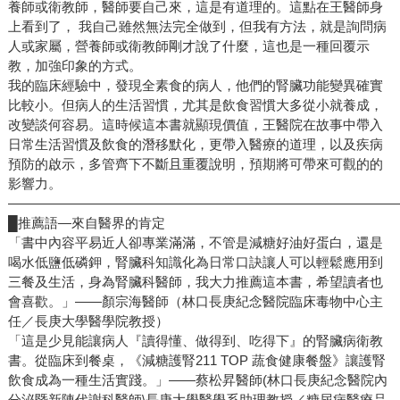
養師或衛教師，醫師要自己來，這是有道理的。這點在王醫師身
上看到了， 我自己雖然無法完全做到，但我有方法，就是詢問病
人或家屬，營養師或衛教師剛才說了什麼，這也是一種回覆示
教，加強印象的方式。
我的臨床經驗中，發現全素食的病人，他們的腎臟功能變異確實
比較小。但病人的生活習慣，尤其是飲食習慣大多從小就養成，
改變談何容易。這時候這本書就顯現價值，王醫院在故事中帶入
日常生活習慣及飲食的潛移默化，更帶入醫療的道理，以及疾病
預防的啟示，多管齊下不斷且重覆說明，預期將可帶來可觀的的
影響力。
—————————————————————————————
█推薦語—來自醫界的肯定
「書中內容平易近人卻專業滿滿，不管是減糖好油好蛋白，還是
喝水低鹽低磷鉀，腎臟科知識化為日常口訣讓人可以輕鬆應用到
三餐及生活，身為腎臟科醫師，我大力推薦這本書，希望讀者也
會喜歡。」——顏宗海醫師（林口長庚紀念醫院臨床毒物中心主
任／長庚大學醫學院教授）
「這是少見能讓病人『讀得懂、做得到、吃得下』的腎臟病衛教
書。從臨床到餐桌，《減糖護腎211 TOP 蔬食健康餐盤》讓護腎
飲食成為一種生活實踐。」——蔡松昇醫師(林口長庚紀念醫院內
分泌暨新陳代謝科醫師\長庚大學醫學系助理教授／糖尿病醫療品