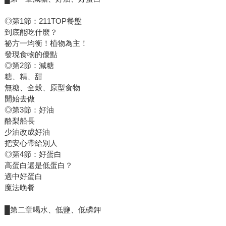
◎第1節：211TOP餐盤
到底能吃什麼？
祕方一均衡！植物為主！
發現食物的優點
◎第2節：減糖
糖、精、甜
無糖、全穀、原型食物
開始去做
◎第3節：好油
酪梨船長
少油改成好油
把安心帶給別人
◎第4節：好蛋白
高蛋白還是低蛋白？
適中好蛋白
魔法晚餐
█第二章喝水、低鹽、低磷鉀