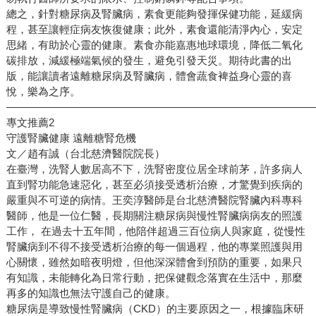
總之，針對糖尿病及腎臟病，素食更能夠發揮保健功能，延緩病
程，甚至讓輕症病友恢復健康；此外，素食還能清淨內心，安定
思緒，有助於心靈的健康。素食亦能嘉惠地球環境，降低二氧化
碳排放，減緩極端氣候的發生，避免引發天災。期待此書的出
版，能讓讀者遠離糖尿病及腎臟病，體會蔬食裨益身心靈的喜
悅，樂為之序。
—————————————————————————————
專文推薦2
守護腎臟健康 遠離糖腎危機
文／趙有誠（台北慈濟醫院院長）
在臺灣，洗腎人數居高不下，洗腎密度位居全球前茅，許多病人
直到腎功能急速惡化，甚至必須接受透析治療，才驚覺到疾病的
嚴重與不可逆的病情。王奕淳醫師是台北慈濟醫院腎臟內科專科
醫師，他是一位仁醫，長期關注糖尿病與慢性腎臟病病友的照護
工作， 在過去十五年間，他陪伴超過三百位病人與家庭，從慢性
腎臟病到不得不接受透析治療的每一個過程，他的專業照護與用
心關懷，雖然如暗夜明燈，但他深深體會到預防的重要，如果只
有知識，未能轉化為日常行動，把保健觀念落實在生活中，那麼
再多的知識也無法守護自己的健康。
糖尿病是導致慢性腎臟病（CKD）的主要原因之一，根據臨床研