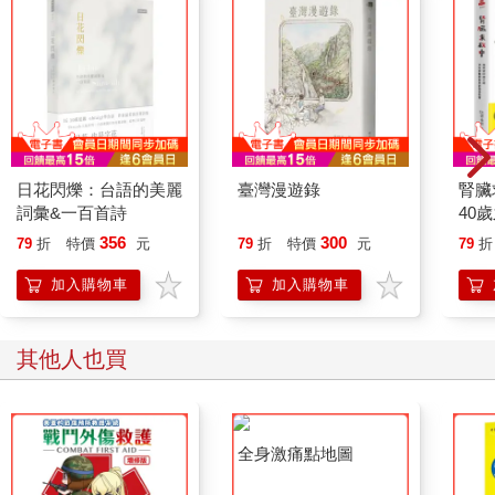
日花閃爍：台語的美麗
臺灣漫遊錄
腎臟
詞彙&一百首詩
40
就告
356
300
79
折
特價
元
79
折
特價
元
79
折
加入購物車
加入購物車
其他人也買