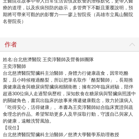
王醫院在故事中帶入日常生活習慣及飲食的潛移默化，更帶入醫
療的道理，以及疾病預防的啟示，多管齊下不斷且重覆說明，預
期將可帶來可觀的的影響力——廖上智院長（高雄市立鳳山醫院
名譽院長）
作者
姓名:台北慈濟醫院 王奕淳醫師及營養師團隊
王奕淳醫師
台北慈濟醫院腎臟科主治醫師，身體力行健康蔬食，因常吃酪
梨，且小時候種過酪梨，所以把筆名取作「酪梨醫師」，長期推
廣健康蔬食與糖尿病腎臟病相關衛教；擁有20年臨床經驗，陪伴
超過300位病人走過腎病歷程，深知飲食在糖尿病與腎臟病照護中
的關鍵角色，書寫出臨床的故事來傳遞健康觀念，致力於讓病人
「吃得安心，活得健康」。本書為王奕淳醫師結合臨床實證與蔬
食理念的作品。希望幫助更多人及早採取行動，守護自己與家人
的健康，遠離洗腎風險。
【現任】
台北慈濟醫院腎臟科主治醫師／慈濟大學醫學系助理教授