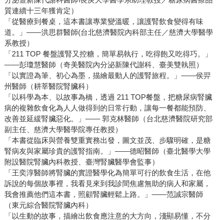
質連續十三年獲肯定）
「從醫療到餐桌，這本書讓專業變溫暖，讓護腎飲食變得有味
道。」——洪思群醫師(台北慈濟醫院內科部主任／慈濟大學醫學
系教授）
「211 TOP 餐盤護腎又控糖，簡單易執行，吃得飽又吃得巧。」
——彭瓊慧醫師（奇美醫院內分泌新陳代謝科、臺美雙執照）
「以實證為筆、初心為墨，描繪最動人的護腎旅程。」——侯羿
州醫師（耕莘醫院腎臟科）
「以科學為本、以故事為橋，透過 211 TOP餐盤，把糖尿病腎臟
病的複雜飲食化為人人做得到的日常行動，讓每一餐都能預防、
改善並延緩腎臟惡化。」—— 郭克林醫師（台北慈濟醫院研究部
副主任、慈濟大學醫學院專任教授）
「本書從臨床與營養雙重實務出發，圖文並茂、步驟明確，是糖
腎病友與家屬珍貴的護腎指南。」——德昭醫師（臺北醫學大學
附設醫院腎臟內科教授、臺灣腎臟醫學會監事）
「王奕淳醫師將腎臟的實證醫學化為簡單可行的飲食生活，在他
訴說的每個故事裡，我看見來到我診間焦慮無助的病人和家屬，
我會推薦他們這本書，照顧腎臟輕鬆上路。」——范誠宗醫師
（東元綜合醫院腎臟內科）
「以生動的故事，描繪出飲食應注意的大方向，淺顯易懂，不分