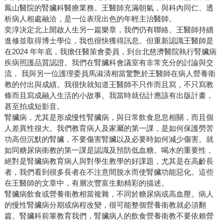
鳳山醫院的腎臟科醫療業務。王醫師充滿朝氣，與科內同仁、透
析病人相處融洽，是一位表現出色的年輕主治醫師。
奕淳決定北上開啟人生另一篇樂章，我們仍有聯絡。王醫師持續
進修並取得博士學位，我也很快獲得訊息。但重新認識王醫師是
在2024 年年底，我擔任醫策會委員，到台北慈濟醫院執行腎臟病
疾病照護品質認證。我們在腎臟科會議室有非常充分的討論與交
流， 我與另一位護理委員馬淑清相當驚艷於王醫師在病人營養衛
教的付出與成績。我很快就知道王醫師不只作而且寫，不只寫教
條而且寫成融入生活的小故事。我當時就估計應該有出版計畫，
甚至拍成短影音。
腎臟病，尤其是形成慢性腎臟病，與日常飲食息息相關，而且個
人差異性很大。我們教育病人及家屬的第一課，是如何保護勞苦
功高但沉默的腎臟，不要傷害腎臟以及必要時如何減少傷害。就
如同糖尿病衛教的第一課是認識及預防低血糖。喝水的重要性，
絕對是腎臟病教育病人與對學生教學的好課題，尤其是在高齡長
者，我們看到很多長者在不注意間脫水而使腎臟功能惡化。這些
在王醫師的文章中，有層次豐富生動精彩的描述。
腎臟病飲食或營養衛教相當複雜，不同於糖尿病或高血壓。病人
的慢性腎臟病分期或病程改變，很可能整個營養衛教就必須翻
篇。腎臟科前輩教育我們，腎臟病人的飲食營養衛教不要依賴營