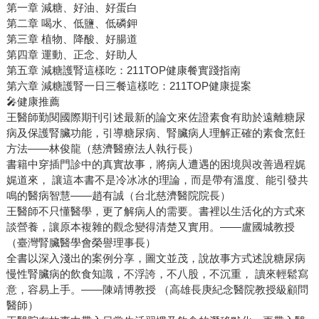
第一章 減糖、好油、好蛋白
第二章 喝水、低鹽、低磷鉀
第三章 植物、降酸、好腸道
第四章 運動、正念、好助人
第五章 減糖護腎這樣吃：211TOP健康餐實踐指南
第六章 減糖護腎一日三餐這樣吃：211TOP健康提案
🎤健康推薦
王醫師勤閱國際期刊引述最新的論文來佐證素食有助於遠離糖尿
病及保護腎臟功能，引導糖尿病、腎臟病人理解正確的素食烹飪
方法——林俊龍（慈濟醫療法人執行長）
書籍中穿插門診中的真實故事，將病人遭遇的困境與改善過程娓
娓道來， 讓這本書不是冷冰冰的理論，而是帶有溫度、能引發共
鳴的醫病智慧——趙有誠（台北慈濟醫院院長）
王醫師不只懂醫學，更了解病人的需要。書裡以生活化的方式來
談營養，讓原本複雜的觀念變得清楚又實用。——盧國城教授
（臺灣腎臟醫學會榮譽理事長）
全書以深入淺出的案例分享，圖文並茂，說故事方式述說糖尿病
慢性腎臟病的飲食知識，不浮誇，不八股，不沉重， 讀來輕鬆寫
意，容易上手。——陳靖博教授 （高雄長庚紀念醫院教授級顧問
醫師）