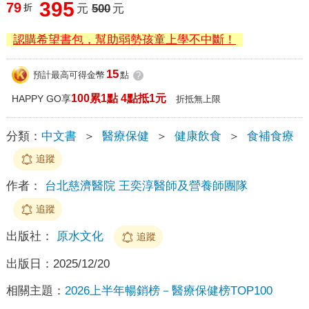
395
79
折
元
500
元
認購希望書包，幫助弱勢孩童上學不中斷！
15
預計最高可得金幣
點
?
100累1點 4點抵1元
HAPPY GO享
折抵無上限
分類：
中文書
＞
醫療保健
＞
健康飲食
＞
食補食療
追蹤
作者：
台北慈濟醫院 王奕淳醫師及營養師團隊
追蹤
出版社：
原水文化
追蹤
出版日：
2025/12/20
相關主題：
2026上半年暢銷榜－醫療保健榜TOP100