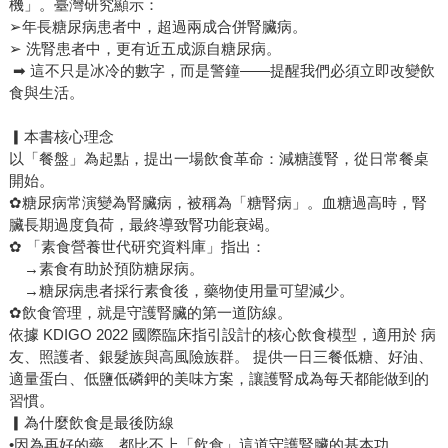
機」。臺灣研究顯示：
➢年長糖尿病患者中，超過兩成合併腎臟病。
➢ 洗腎患者中，更有近五成源自糖尿病。
➡ 這不只是冰冷的數字，而是警鐘——提醒我們必須立即改變飲
食與生活。
▎本書核心理念
以「餐盤」為起點，提出一場飲食革命：減糖護腎，從日常餐桌
開始。
✿糖尿病常演變為腎臟病，被稱為「糖腎病」。血糖過高時，腎
臟長期過度負荷，最終導致腎功能衰竭。
✿ 「素食營養世代研究資料庫」指出：
→素食有助於預防糖尿病。
→糖尿病患者採行素食後，藥物使用量可望減少。
✿飲食管理，就是守護腎臟的第一道防線。
依據 KDIGO 2022 國際臨床指引設計的核心飲食模型，適用於 病
友、照護者、銀髮族與高風險族群。 提供一日三餐低糖、好油、
適量蛋白、低鹽低磷鉀的美味方案，讓護腎成為每天都能做到的
習慣。
▎為什麼飲食是最後防線
•因為再好的藥，都比不上「飲食」這道守護腎臟的基本功。