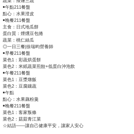
蔬菜：辣燴三蔬
￭午點211餐盤
點心：水果澄皮
￭晚餐211餐盤
主食：日式地瓜餅
蛋白質：煙燻豆包捲
蔬菜：桃仁絲瓜
◎一日三餐|徐瑞昀營養師
￭早餐211餐盤
菜色1：彩蔬烘蛋餅
菜色2：米紙蔬菜煎餃+低蛋白沖泡飲
￭午餐211餐盤
菜色1：豆漿燉飯
菜色2：豆腐鑲蔬
￭午點
點心：水果藕粉羹
￭晚餐211餐盤
菜色1：客家叛條
菜色2：菇菇青江菜
☆結語——讓自己健康平安，讓家人安心