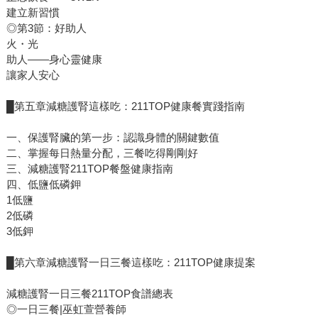
建立新習慣
◎第3節：好助人
火・光
助人——身心靈健康
讓家人安心
█第五章減糖護腎這樣吃：211TOP健康餐實踐指南
一、保護腎臟的第一步：認識身體的關鍵數值
二、掌握每日熱量分配，三餐吃得剛剛好
三、減糖護腎211TOP餐盤健康指南
四、低鹽低磷鉀
1低鹽
2低磷
3低鉀
█第六章減糖護腎一日三餐這樣吃：211TOP健康提案
減糖護腎一日三餐211TOP食譜總表
◎一日三餐|巫虹萱營養師