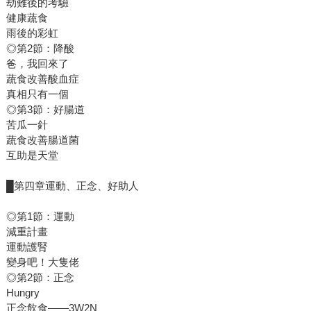
劫難後的考驗
健康蔬食
雨後的彩虹
◎第2節：降酸
爸，我回來了
蔬食改善酸血症
真相只有一個
◎第3節：好腸道
苦瓜一針
蔬食改善腸道菌
互助是天堂
█第四章運動、正念、好助人
◎第1節：運動
減重計畫
運動護腎
變身吧！大隻佬
◎第2節：正念
Hungry
正念飲食——3W2N