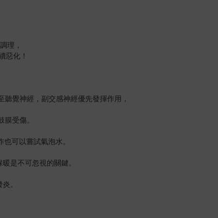
食調理，
續惡化！
至聽覺神經，副交感神經優先發揮作用，
鼓膜受傷。
作也可以嘗試氣泡水。
保暖是不可忽視的關鍵。
發炎。