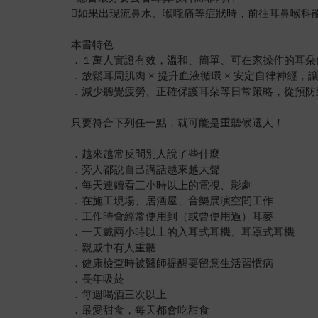
如果出現流鼻水、喉嚨痛等症狀時，前往耳鼻喉科
本書特色
．１萬人實證有效，溫和、簡單、可在家操作的耳朵
．放鬆耳周肌肉 × 提升血液循環 × 安定自律神經，
．減少聽覺疲勞、正確保護耳朵等日常策略，從預防
只要符合下列任一點，就可能是重聽候選人！
．越來越常反問別人說了些什麼
．旁人都說自己講話越來越大聲
．每天連續看三小時以上的電視、影劇
．在施工現場、居酒屋、音樂展演空間工作
．工作時會經常使用到（或曾使用過）耳麥
．一天戴兩小時以上的入耳式耳機、耳罩式耳機
．親戚中有人重聽
．健康檢查時被醫師提醒要留意生活習慣病
．長年吸菸
．每週喝酒三次以上
．最愛甜食，每天都會吃甜食