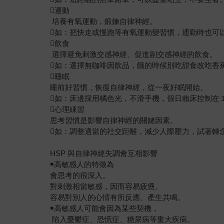
運動
培養有氧運動，鍛鍊自律神經。
如：把快走或慢跑等有氧運動變習慣，通勤時也可
飲食
選擇避免刺激交感神經、促進副交感神經的飲食。
如：選擇無咖啡因飲品，餓的時候別吃甜食改吃香
睡眠
睡前好習慣，恢復自律神經，從一夜好眠開始。
如：床邊採用橘色光，不滑手機，假日賴床控制在
心理綀習
思考習慣是影響自律神經的關鍵因素。
如：調整適當的社交距離，減少人際壓力，試著轉
HSP 與自律神經失調會互相影響
￭高敏感人的特徵為
會思考的很深入。
對刺激相當敏感，因而容易疲憊。
容易對別人的心情有所反應、產生共鳴。
￭高敏感人可能會因為某些契機，
陷入憂鬱症、恐慌症、糖尿病等重大疾病。