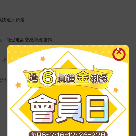
以快速大步走。
蕉，能促進副交感神經運作。
１小時內。
念思考！