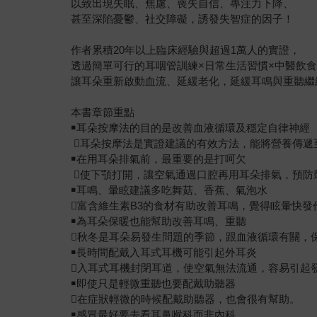
以致出現失眠、焦慮、喪失自信、專注力下降、
甚至深陷憂鬱、社交障礙，誘發失智症的因子！
作者累積20年以上臨床經驗與超過1萬人的實證，
透過簡單可行的耳咽管訓練×日常生活習慣×中醫飲
讓耳朵重新啟動血流、延緩老化，延緩耳鳴與重聽繼
本書章節重點
￭耳朵按摩法的目的是改善血液循環及穩定自律神經
耳朵按摩法是實證建議的有效方法，能將營養傳遞
￭在用耳朵排氣前，最重要的是打呵欠
使下顎打開，讓空氣通過口腔再用耳朵排氣，預防
￭耳鳴、暈眩建議多吃舞菇、香蕉、氣泡水
富含維生素B3的食材有助改善耳鳴，覺得眩暈快發
￭為耳朵保暖也能幫助改善耳鳴、重聽
秋冬是耳朵易發生問題的季節，跟血液循環有關，
￭長時間配戴入耳式耳機可能引起外耳炎
入耳式耳機封閉耳道，使空氣無法流通，容易引起
￭即使只是輕微重聽也要配戴助聽器
在症狀輕微的時候配戴助聽器，也會很有幫助。
￭感冒最好要去看耳鼻喉科而非內科