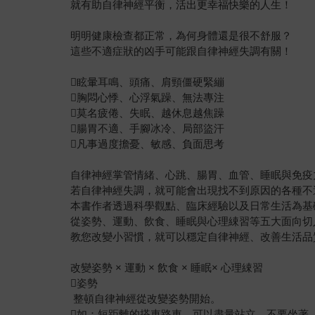
就有助自律神經平衡，活出更幸福快樂的人生！
明明健康檢查都正常，為何身體還是很不舒服？
這些不適症狀的凶手可能跟自律神經失調有關！
眩暈耳鳴、頭痛、肩頸僵硬緊繃
胸悶心悸、心浮氣躁、無法專注
莫名疲倦、失眠、越休息越焦躁
腸胃不適、手腳冰冷、局部盜汗
凡事過度擔憂、敏感、負面思考
自律神經掌管情緒、心跳、腸胃、血管、睡眠與免疫
若自律神經失調，就可能會出現找不到原因的各種不
本書作者透過科學觀點、臨床經驗以及日常生活為基
從姿勢、運動、飲食、睡眠與心理綀習等五大面向切
教您改變小習慣，就可以穩定自律神經、改善生活品
改變姿勢 × 運動 × 飲食 × 睡眠× 心理綀習
姿勢
整頓自律神經從改變姿勢開始。
如：短距離的搭車路車，可以盡量站立，不要坐著