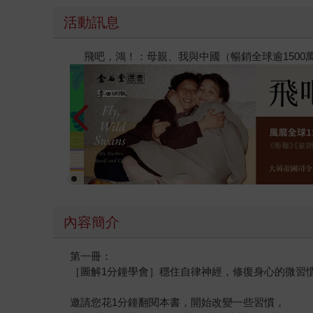
活動訊息
閱讀漫遊錄-2026上半年暢銷榜
內容簡介
第一冊：
［圖解1分鐘學會］穩住自律神經，修復身心的微習
邀請您花1分鐘翻閱本書，開始改變一些習慣，