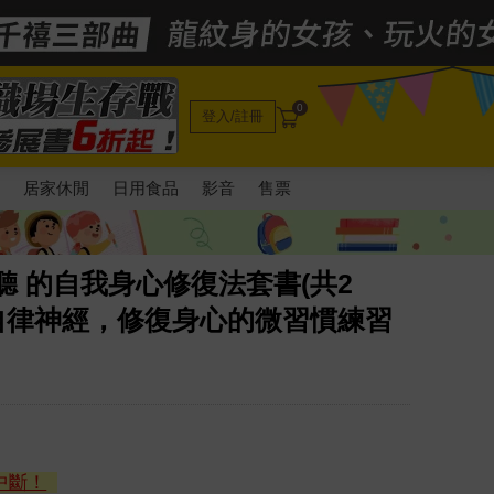
0
登入/註冊
電
居家休閒
日用食品
影音
售票
聽 的自我身心修復法套書(共2
自律神經，修復身心的微習慣練習
中斷！