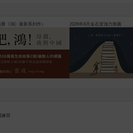
飛吧，鴻！：母親、我與中國（暢銷
慣練習