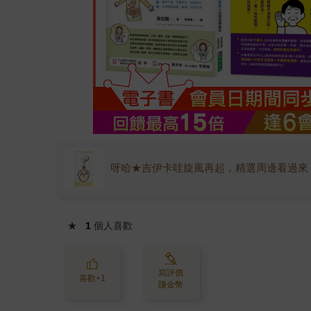
呀哈★吉伊卡哇旋風再起，精選周邊看過來
★
1
個人喜歡
寫評價
喜歡+1
賺金幣