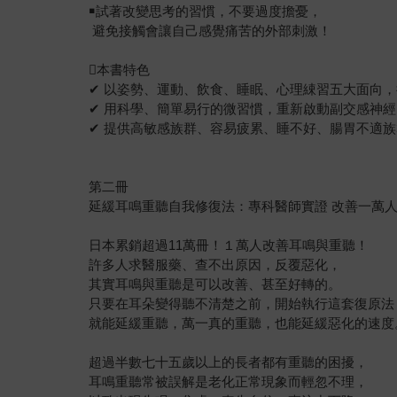
￭試著改變思考的習慣，不要過度擔憂，
避免接觸會讓自己感覺痛苦的外部刺激！
本書特色
✔ 以姿勢、運動、飲食、睡眠、心理綀習五大面向
✔ 用科學、簡單易行的微習慣，重新啟動副交感神
✔ 提供高敏感族群、容易疲累、睡不好、腸胃不適
第二冊
延緩耳鳴重聽自我修復法：專科醫師實證 改善一萬
日本累銷超過11萬冊！１萬人改善耳鳴與重聽！
許多人求醫服藥、查不出原因，反覆惡化，
其實耳鳴與重聽是可以改善、甚至好轉的。
只要在耳朵變得聽不清楚之前，開始執行這套復原法
就能延緩重聽，萬一真的重聽，也能延緩惡化的速度
超過半數七十五歲以上的長者都有重聽的困擾，
耳鳴重聽常被誤解是老化正常現象而輕忽不理，