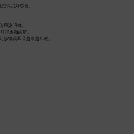
能更快治好感冒。
使用說明書。
讓耳鳴逐漸緩解。
到修復讓耳朵越來越年輕。