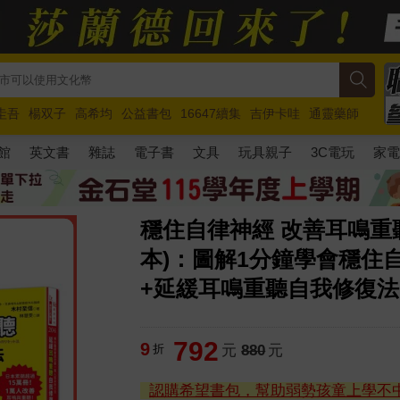
圭吾
楊双子
高希均
公益書包
16647續集
吉伊卡哇
通靈藥師
路邊攤新作
馬斯克
玩具總動員5
超慢跑
館
英文書
雜誌
電子書
文具
玩具親子
3C電玩
家
穩住自律神經 改善耳鳴重
本)：圖解1分鐘學會穩住
+延緩耳鳴重聽自我修復法
792
9
折
元
880
元
認購希望書包，幫助弱勢孩童上學不