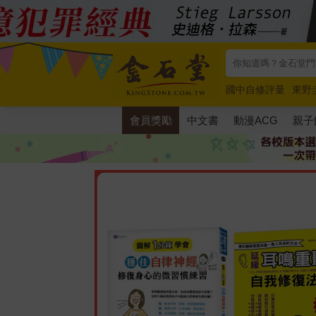
國中自修評量
東野
唯紅花綻放
奧德賽
會員獎勵
中文書
動漫ACG
親子