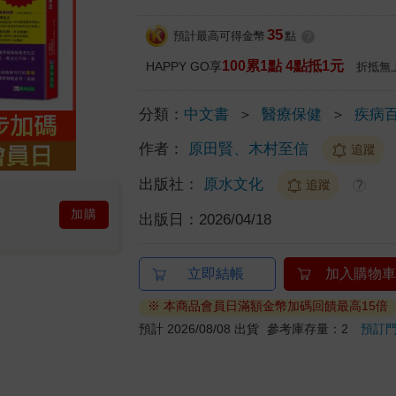
35
預計最高可得金幣
點
?
100累1點 4點抵1元
HAPPY GO享
折抵無
分類：
中文書
＞
醫療保健
＞
疾病
作者：
原田賢、木村至信
追蹤
出版社：
原水文化
追蹤
?
加購
出版日：
2026/04/18
立即結帳
加入購物車
※ 本商品會員日滿額金幣加碼回饋最高15倍
預計 2026/08/08 出貨
參考庫存量：2
預訂