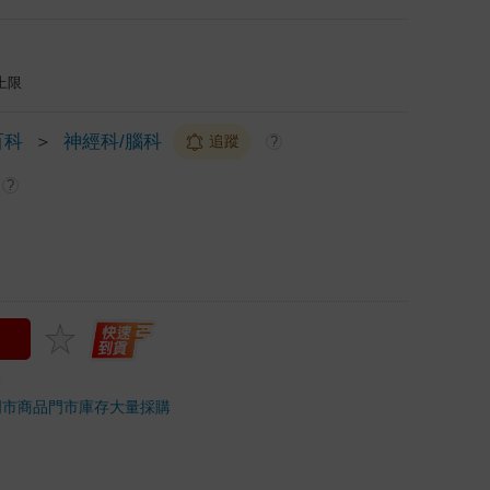
上限
百科
＞
神經科/腦科
追蹤
?
?
門市商品
門市庫存
大量採購