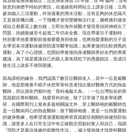
就這樣毫無保健觀念，恣意揮霍身體 23 年後，在 46 歲時，沒有
留意到身體平時給的警訊，在連續長時間站立上課多日後，立馬
參加鐵人三項運動，外加過量的潛水活動，沒有足夠的休息隔天
又直接搭機出國，一下飛機才發現雙腳無法行走，腰椎痛到連坐
或站立都要花上數分鐘，立即在海外就醫才發現骨頭與神經出了
問題，持續復健至今超過二年仍未全癒。現在帶著兒子運動時，
特別要求他要運動前後都要暖身與收操，也將熱愛運動的兒子送
去學習各項運動保健與防護等醫學知識；如果要做些比較挑戰的
運動，為了小心謹慎，也開始學會徵詢身邊醫師界好友們的專業
建議，為了就是要讓自己的親人避免我犯下的愚蠢錯誤，造成日
後生活上諸多不便與困擾。
因為課程的緣份，我們認識了數百位醫師友人，其中一位是戴醫
師，他是那種會不眠不休想幫骨科患者找出最好醫療方式的熱血
醫師，所以朋友們都叫他「骨科魂戴大為」：一位台灣知名的骨
質疏鬆症專科醫師。熱愛骨科的他，除了日常做了很多學術鑽
研，在國際期刊上發表多篇相關論文外，穿上醫師袍的戴醫師也
是一位醫病同心的熱血醫師；脫下醫師袍後，更是一位熱愛運動
的健身教練，他希望透過運動能將骨質疏鬆症相關的保健預防知
識，讓更多人在日常生活中有正確觀念照顧好家人與自己，強調
「預防才是最佳保健的前瞻性作法」，減少發病後才找骨科醫師