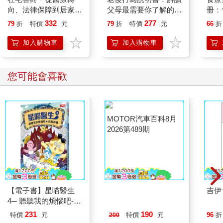
向、法律保障到居家照
父母最需要你了解的
冊：
護；陪你看懂身體告別
16種行為，讓相處和
食療
332
277
79
折
特價
元
79
折
特價
元
66
折
信號，第一本不留遺憾
照顧更順利
版)
的安心行動指南
加入購物車
加入購物車
您可能會喜歡
【電子書】星喵醫生
MOTOR汽車百科8月
吉伊
4─ 聽聽我的煩惱吧-假
2026第489期
期挑戰
231
190
特價
元
特價
元
96
折
200