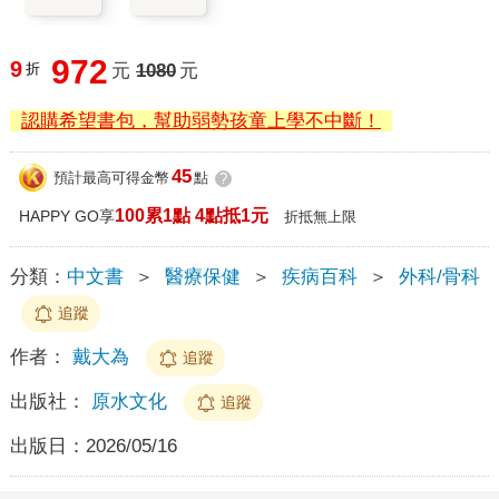
972
9
折
元
1080
元
認購希望書包，幫助弱勢孩童上學不中斷！
45
預計最高可得金幣
點
?
100累1點 4點抵1元
HAPPY GO享
折抵無上限
分類：
中文書
＞
醫療保健
＞
疾病百科
＞
外科/骨科
追蹤
作者：
戴大為
追蹤
出版社：
原水文化
追蹤
出版日：
2026/05/16