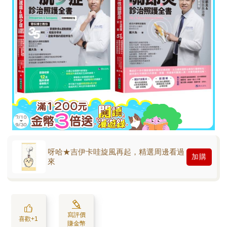
呀哈★吉伊卡哇旋風再起，精選周邊看過
加購
來
寫評價
喜歡+1
賺金幣