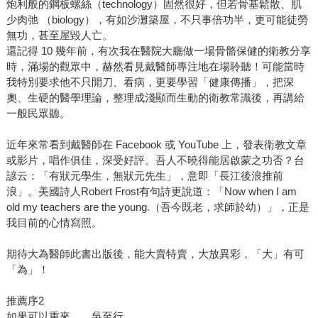
炮利般的鋼板螺絲（technology）固然很好，但若骨基鬆散、肌
少肉弛 （biology），有如沙灘築屋，不只事倍功半，更可能徒勞
無功，甚至屋毀人亡。
還記得 10 幾年前，有次我在醫院大廳做一場骨骼保健的衛教分享
時，滿場的觀眾中，赫然看見戴醫師專注地在場聆聽！可能當時
我特別要求他不只開刀、看病，更要學習「健康傳播」，把深
奧、生硬的醫學理論，整理成淺顯而生動的衛教常識後，再講給
一般民眾聽。
近年來常看到戴醫師在 Facebook 或 YouTube 上，發表衛教文章
或影片，唱作俱佳，深受好評。吾人不曉得能居啟蒙之功否？台
諺云：「有狀元學生，無狀元先生」，意即「長江後浪推前
浪」。美國詩人Robert Frost有句詩更說道：「Now when I am
old my teachers are the young.（吾今既老，求師於幼）」，正是
我目前的心情寫照。
期待大為醫師此書出版後，能大賣特賣，大放異彩，「大」有可
「為」！
推薦序2
如果可以重來……吳至行