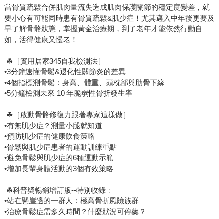
當骨質疏鬆合併肌肉量流失造成肌肉保護關節的穩定度變差，就
要小心有可能同時患有骨質疏鬆&肌少症！尤其邁入中年後更要及
早了解骨骼狀態，掌握黃金治療期，到了老年才能依然行動自
如，活得健康又慢老！
☘［實用居家345自我檢測法］
•3分鐘速懂骨鬆&退化性關節炎的差異
•4個指標測骨鬆：身高、體重、頭枕部與肋骨下緣
•5分鐘檢測未來 10 年脆弱性骨折發生率
☘［啟動骨骼修復力跟著專家這樣做］
•有無肌少症？測量小腿就知道
•預防肌少症的健康飲食策略
•骨鬆與肌少症患者的運動訓練重點
•避免骨鬆與肌少症的6種運動示範
•增加長輩身體活動的3個有效策略
☘科普奬暢銷增訂版--特別收錄：
•站在懸崖邊的一群人：極高骨折風險族群
•治療骨鬆症需多久時間？什麼狀況可停藥？