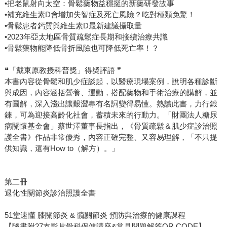
•把老鼠射向太空：骨鬆藥物益穩挺的新藥研發故事
•補充維生素D會增加失智症及死亡風險？吃對種類免驚！
•骨鬆患者鈣質與維生素D最新建議攝取量
•2023年亞太地區骨質疏鬆症長期和接續治療共識
•骨鬆藥物能降低骨折風險也可降低死亡率！？
❝「戴東原教授科普獎」得奬評語 ❞
本書內容從骨鬆和肌少症談起，以醫療現場案例，說明各種診斷
與成因，內容涵括營養、運動，搭配藥物和手術治療的講解，並
有圖解，深入淺出讓艱澀專有名詞變得易懂。熟讀此書，力行鍛
鍊，可為迎接高齡化社會，蓄積未來的行動力。「財團法人糖尿
病關懷基金會」蔡世澤董事長指出，《骨質疏鬆＆肌少症診治照
護全書》作品非常優秀，內容正確完整、又容易理解，「不只提
供知識，還有How to（解方）。」
第二冊
退化性關節炎診治照護全書
51堂速懂 膝關節炎 & 髖關節炎 預防與治療的健康課程
【隨書附27支影片骨科保健講座&常見問題解答QR CODE】