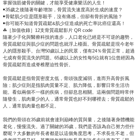
掌握強筋健骨的關鍵，才能享受健康樂活的人生！
￭35歲之後隨著年齡增加，骨質流失速度高於生成的速度？
￭骨鬆肌少症是隱形殺手，沒有痛感，但卻有骨折的風險？
￭你可能不知道骨質疏鬆&肌少症造成的死亡率比癌症還高！
☘［加值收錄］12支骨質疏鬆影片 QR code
隨著少子化與醫療科技的進步，人口老化已經是不可逆的趨勢，
骨質疏鬆症與肌少症的問題也就浮上檯面。骨質疏鬆是現今老年
人的隱形殺手。台灣50歲以上的民眾，僅有24％骨質正常，超過
七成有骨質流失的問題。65歲以上的女性每5位就有1位曾經因為
骨質疏鬆而造成脊椎壓迫性骨折。
骨質疏鬆是指骨質密度太低，骨頭強度減弱，進而升高骨折風
險；肌少症則是指肌肉質量不足、肌力降低，影響日常生活功
能。看似兩個不一樣的疾病，但卻息息相關。這兩個問題時常伴
隨發生，肌肉量少的人，通常骨質也好不到哪裡去；骨質疏鬆的
人，通常肌肉量也都不足。
我們的骨頭在35歲前就會達到巔峰的質與量，之後隨著身體機能
老化，慢慢流失。過了關鍵的35歲，我們是否該為自己努力些什
麼呢？大多數的年長者都是以這個角度思考，不求長生不老，但