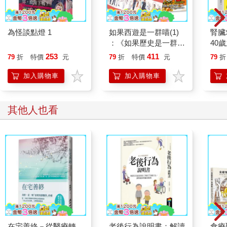
為怪談點燈 1
如果西遊是一群喵(1)
腎臟
：《如果歷史是一群
40
喵》作者最新力作，附
就告
253
411
79
折
特價
元
79
折
特價
元
79
折
【首卷特典】拉頁
加入購物車
加入購物車
其他人也看
在宅善終－從醫療轉
老後行為說明書：解讀
食療