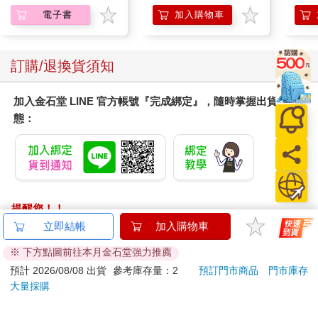
電子書
加入購物車
訂購/退換貨須知
加入金石堂 LINE 官方帳號『完成綁定』，隨時掌握出貨動
態：
提醒您！！
金石堂及銀行均不會請您操作ATM! 如接獲電話要求您前往
立即結帳
加入購物車
ATM提款機，請不要聽從指示，以免受騙上當！
※ 下方點圖前往本月金石堂強力推薦
退換貨須知：
預計 2026/08/08 出貨
參考庫存量：2
預訂門市商品
門市庫存
大量採購
**提醒您，鑑賞期不等於試用期，退回商品須為全新狀態**
依據「消費者保護法」第19條及行政院消費者保護處公告之