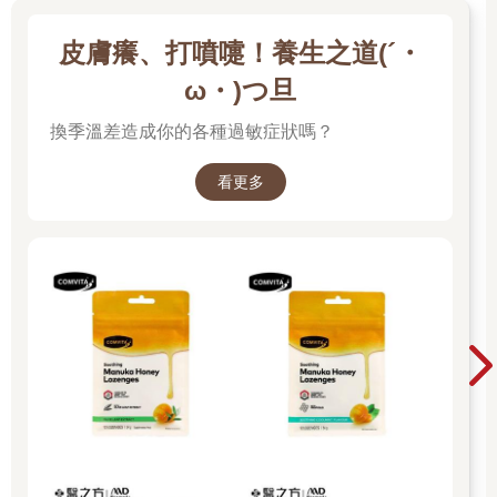
皮膚癢、打噴嚏！養生之道(´・
ω・)つ旦
換季溫差造成你的各種過敏症狀嗎？
看更多