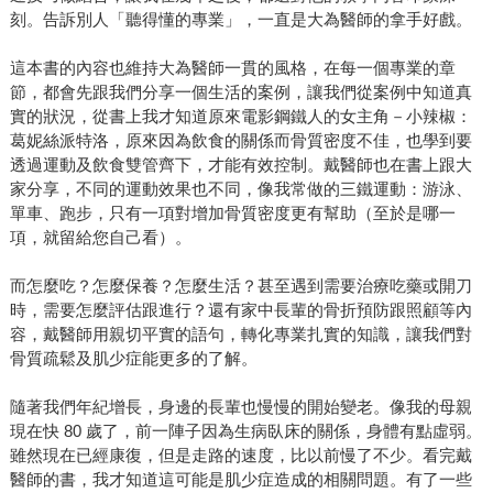
刻。告訴別人「聽得懂的專業」，一直是大為醫師的拿手好戲。
這本書的內容也維持大為醫師一貫的風格，在每一個專業的章
節，都會先跟我們分享一個生活的案例，讓我們從案例中知道真
實的狀況，從書上我才知道原來電影鋼鐵人的女主角－小辣椒：
葛妮絲派特洛，原來因為飲食的關係而骨質密度不佳，也學到要
透過運動及飲食雙管齊下，才能有效控制。戴醫師也在書上跟大
家分享，不同的運動效果也不同，像我常做的三鐵運動：游泳、
單車、跑步，只有一項對增加骨質密度更有幫助（至於是哪一
項，就留給您自己看）。
而怎麼吃？怎麼保養？怎麼生活？甚至遇到需要治療吃藥或開刀
時，需要怎麼評估跟進行？還有家中長輩的骨折預防跟照顧等內
容，戴醫師用親切平實的語句，轉化專業扎實的知識，讓我們對
骨質疏鬆及肌少症能更多的了解。
隨著我們年紀增長，身邊的長輩也慢慢的開始變老。像我的母親
現在快 80 歲了，前一陣子因為生病臥床的關係，身體有點虛弱。
雖然現在已經康復，但是走路的速度，比以前慢了不少。看完戴
醫師的書，我才知道這可能是肌少症造成的相關問題。有了一些