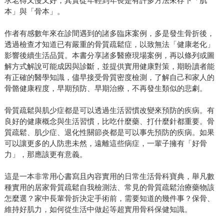
求老得又慢又好，其實從年輕到年長是有許多方法來存下「肌
本」與「骨本」。
作者有感數年來在診間遇到的諸多臨床案例，多是發生骨折後，
透過檢查才知道已有嚴重的骨質疏鬆症，以致無法「健康老化」
影響後續生活品質。本書分享諸多醫療現場案例，再以條列或圖
解方式解說可能成因與診斷，並提供實用健康對策，期盼讀者能
有正確的醫學知識，儘早接受骨質密度檢測，了解自己和家人的
骨骼健康程度，早期預防、早期治療，不再發生類似的悲劇。
骨質疏鬆與肌少症都是可以透過生活習慣改變來預防的疾病。有
良好的健康概念與生活習慣，比吃什麼藥、打什麼針都重要。骨
質疏鬆、肌少症、退化性關節炎都是可以事先預防的疾病。如果
可以讓更多的人防患未然，遠離這些病症，一輩子擁有「好骨
力」，那應該更有意義。
這是一本非常用心書寫且內容實用的日常生活骨科寶典，舉凡數
種實用的居家骨質疏鬆自我檢測法、常見的骨質疏鬆治療藥物該
怎麼選？家中長輩骨折決定手術前，需要知道的幾件事？保骨、
維持好肌力，如何從生活中做起等超實用骨科保健知識。