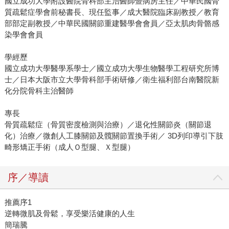
國立成功大學附設醫院骨科部主治醫師暨病房主任／中華民國骨
質疏鬆症學會前秘書長、現任監事／成大醫院臨床副教授／教育
部部定副教授／中華民國關節重建醫學會會員／亞太肌肉骨骼感
染學會會員
學經歷
國立成功大學醫學系學士／國立成功大學生物醫學工程研究所博
士／日本大阪市立大學骨科部手術研修／衛生福利部台南醫院新
化分院骨科主治醫師
專長
骨質疏鬆症（骨質密度檢測與治療）／退化性關節炎（關節退
化）治療／微創人工膝關節及髖關節置換手術／ 3D列印導引下肢
畸形矯正手術（成人Ｏ型腿、Ｘ型腿）
序／導讀
推薦序1
逆轉微肌及骨鬆，享受樂活健康的人生
簡瑞騰