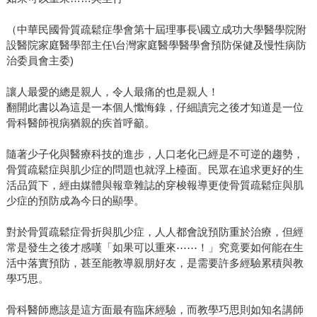
（中華民國骨質疏鬆症學會第十屆理事長\國立成功大學醫學院附
設醫院家庭醫學部主任\台灣家庭醫學醫學會預防保健及慢性病防
治委員會主委)
讓人最愛的總是親人，令人最痛的也是親人！
翻開此書以為這是一本個人懺悔錄，仔細讀完之後才知道是一位
骨科醫師視病猶親的疾首呼籲。
隨著少子化與醫療科技的進步，人口老化已經是不可逆的趨勢，
骨質疏鬆症與肌少症的問題也就浮上檯面。民眾在追求更好的生
活品質下，經由媒體與報章雜誌的穿梭報導更使骨質疏鬆症與肌
少症的預防成為今日的顯學。
對於骨質疏鬆症骨折與肌少症，人人都會說預防重於治療，但經
常是發生之後才感嘆「如果可以重來⋯⋯！」究竟要如何能在生
活中落實預防，甚至能教導親朋好友，是需要許多經驗累積與教
學巧思。
骨科醫師應該是這方面最有臨床經驗，而教學巧思則如知名講師