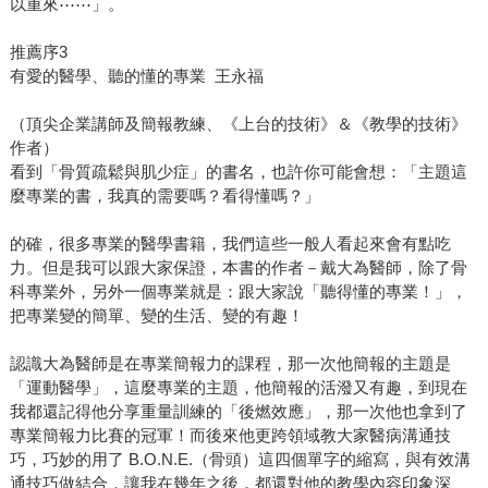
以重來⋯⋯」。
推薦序3
有愛的醫學、聽的懂的專業 王永福
（頂尖企業講師及簡報教練、《上台的技術》＆《教學的技術》
作者）
看到「骨質疏鬆與肌少症」的書名，也許你可能會想：「主題這
麼專業的書，我真的需要嗎？看得懂嗎？」
的確，很多專業的醫學書籍，我們這些一般人看起來會有點吃
力。但是我可以跟大家保證，本書的作者－戴大為醫師，除了骨
科專業外，另外一個專業就是：跟大家說「聽得懂的專業！」，
把專業變的簡單、變的生活、變的有趣！
認識大為醫師是在專業簡報力的課程，那一次他簡報的主題是
「運動醫學」，這麼專業的主題，他簡報的活潑又有趣，到現在
我都還記得他分享重量訓練的「後燃效應」，那一次他也拿到了
專業簡報力比賽的冠軍！而後來他更跨領域教大家醫病溝通技
巧，巧妙的用了 B.O.N.E.（骨頭）這四個單字的縮寫，與有效溝
通技巧做結合，讓我在幾年之後，都還對他的教學內容印象深