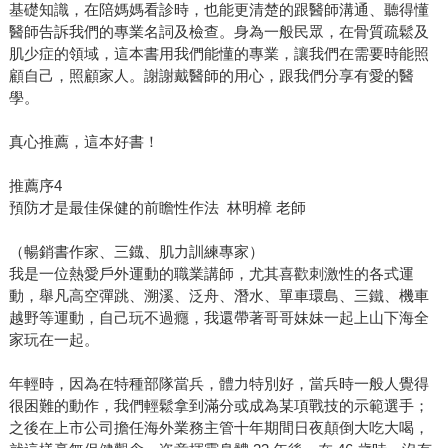
基礎知識，在陪媽媽看診時，也能更清楚的跟醫師溝通、聽得懂
醫師告訴我們的專業名詞及檢查。身為一般民眾，在骨質疏鬆及
肌少症的領域，這本書用我們能懂的專業，讓我們在需要時能照
顧自己，照顧家人。謝謝戴醫師的用心，跟我們分享有愛的醫
學。
真心推薦，這本好書！
推薦序4
預防才是最佳保健的前瞻性作法 林明樟 老師
（暢銷書作家、三鐡、肌力訓練專家）
我是一位熱愛戶外運動的職業講師，尤其喜歡刺激性的各式運
動，舉凡高空彈跳、溯溪、泛舟、潛水、單車環島、三鐵、機車
越野等運動，自己玩不過癮，我還帶著哥哥妹妹一起上山下海全
家玩在一起。
年輕時，因為在特種部隊當兵，體力特別好，當兵時一般人覺得
很困難的動作，我們輕鬆拿到滿分或成為某項戰技的示範選手；
之後在上市公司擔任海外業務主管十年期間日夜顛倒大吃大喝，