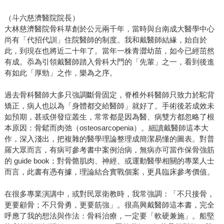
（斗六慈濟醫院院長）
大林慈濟醫院骨科草創於公元兩千年，當時與台南成大醫學中心
尚有「代招代訓」住院醫師的制度。我和戴醫師結緣，始自於
此，到現在也將近二十年了。當年一株青澀幼苗，如今已經茁然
有成。忝為引領戴醫師踏入骨科大門的「先輩」之一，看到後進
有如此「厚勁」之作，樂為之序。
過去骨科醫師大多只強調斷骨固定，脊椎外科醫師只致力於駝背
矯正，病人也以為「身體都交給醫師」就好了。手術後若成效未
如預期，甚或併發症叢生，常常都是因為醫、病雙方都忽略了根
本原因：骨鬆而肉弛（osteosarcopenia）。細讀戴醫師這本大
作，深入淺出，把複雜的醫學理論整理成簡潔易懂的圖表。對普
羅大眾而言，有病可參考書中案例治病，無病亦可當作保骨強筋
的 guide book；對骨骼肌肉、神經、或運動醫學相關的專業人士
而言，此書有憑有據，理論結合實戰個案，更具臨床參考價值。
在很多專業演講中，或對民眾衛教時，我常強調：「不只接骨，
更要顧骨；不只骨勇，更要筋強」。很高興戴醫師這本書，完全
呼應了我的想法與作法：骨科治療，一定要「軟硬兼施」。船堅