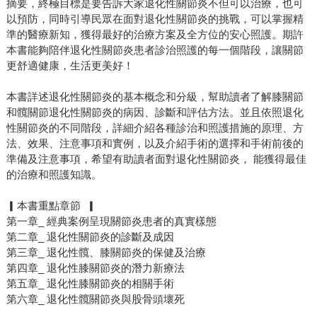
摘要，終極目標是要告訴大家退化性關節炎不但可以治療，也可
以預防，同時引導民眾在面對退化性關節炎的挑戰，可以掌握精
準的醫療新知，獲得最好的治療方案及全方位的安心照護。期許
本書能夠陪伴退化性關節炎患者診治照護的每一個階段，讓關節
更舒適健康，生活更美好！
本書詳述退化性關節炎的基本概念和分級，幫助讀者了解膝關節
和髖關節退化性關節炎的病因、診斷和評估方法。並且依照退化
性關節炎的不同階段，詳細介紹各種診治和照護措施的原理、方
法、效果、注意事項和實例，以及介紹手術的選擇和手術前後的
準備及注意事項，希望有助讀者面對退化性關節炎， 能獲得最佳
的治療和照護知識。
▎本書重點章節 ▎
第一章_ 經典案例呈現關節炎患者的真實樣態
第二章_ 退化性關節炎的診斷及成因
第三章_ 退化性髖、膝關節炎的保健及治療
第四章_ 退化性膝關節炎的潛力新療法
第五章_ 退化性膝關節炎的相關手術
第六章_ 退化性髖關節炎與股骨頭壞死