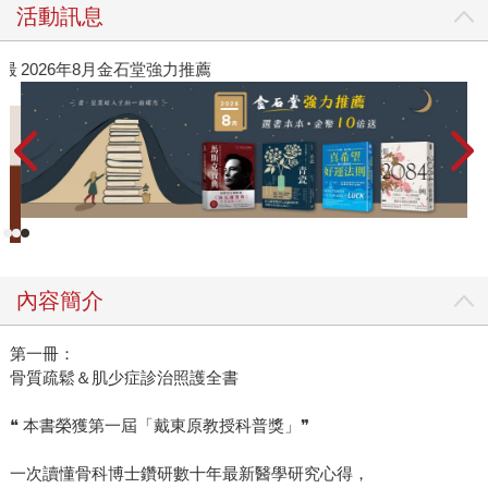
活動訊息
》最
2026年8月金石堂強力推薦
內容簡介
第一冊：
骨質疏鬆＆肌少症診治照護全書
❝ 本書榮獲第一屆「戴東原教授科普獎」❞
一次讀懂骨科博士鑽研數十年最新醫學研究心得，