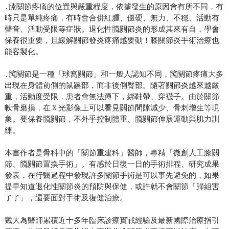
․膝關節疼痛的位置與嚴重程度，依據發生的原因會有所不同，有
時只是單純疼痛，有時會合併紅腫、僵硬、無力、不穩、活動有
聲音、活動受限等症狀。退化性髖關節炎的形成其來有自，學會
保養很重要，且緩解關節發炎疼痛越要動！膝關節炎手術治療也
能客製化。
․髖關節是一種「球窩關節」和一般人認知不同，髖關節疼痛大多
出現在身體前側的鼠蹊部，而非後側臀部。隨著關節炎越來越嚴
重，活動度受限，患者會無法蹲下，綁鞋帶、穿襪子。由於關節
軟骨磨損，在Ｘ光影像上可以看見關節間隙減少、骨刺增生等現
象。要保養髖關節，不外乎控制體重、髖關節伸展運動與肌力訓
練。
本書作者是骨科中的「關節重建科」醫師，專精「微創人工膝關
節、髖關節置換手術」。有感於日復一日的手術排程、研究成果
發表，在行醫過程中發現許多關節手術是可以事先避免的，如果
提早知道退化性關節炎的預防與保健，或許就不會關節「歸組害
了了」，還要面對手術及復健治療。
戴大為醫師累積近十多年臨床診療實戰經驗及最新國際治療指引