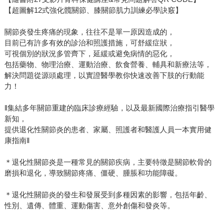
【超圖解12式強化髖關節、膝關節肌力訓練必學訣竅】
關節炎發生疼痛的現象，往往不是單一原因造成的，
目前已有許多有效的診治和照護措施，可舒緩症狀，
可視個別的狀況多管齊下，延緩或避免病情的惡化，
包括藥物、物理治療、運動治療、飲食營養、輔具和新療法等，
解決問題從源頭處理，以實證醫學教你快速改善下肢的行動能
力！
‖集結多年關節重建的臨床診療經驗，以及最新國際治療指引醫學
新知，
提供退化性關節炎的患者、家屬、照護者和醫護人員一本實用健
康指南‖
＊退化性關節炎是一種常見的關節疾病，主要特徵是關節軟骨的
磨損和退化，導致關節疼痛、僵硬、腫脹和功能障礙。
＊退化性關節炎的發生和發展受到多種因素的影響，包括年齡、
性別、遺傳、體重、運動傷害、意外創傷和發炎等。