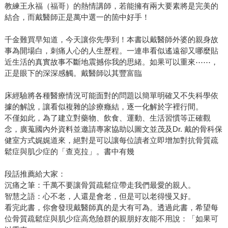
教練王永福（福哥）的熱情講師，若能擁有兩大要素將是完美的
結合，而戴醫師正是萬中選一的箇中好手！
千金難買早知道，今天讓你先學到！本書以戴醫師外婆的親身故
事為開場白，刺痛人心的人生歷程。一連串看似遙遠卻又哪麼貼
近生活的真實故事不斷地震撼你我的思緒。如果可以重來⋯⋯，
正是眼下的深深感觸。戴醫師以其豐富臨
床經驗將各種醫療情況可能面對的問題以簡單明確又不失科學依
據的解說，讓看似複雜的診療癥結，逐一化解於字裡行間。
不僅如此，為了建立對藥物、飲食、運動、生活習慣等正確觀
念，廣蒐國內外資料並邀請專家協助以圖文並茂及Dr. 戴的骨科保
健室方式娓娓道來，絕對是可以讓每位讀者立即增加對抗骨質疏
鬆症與肌少症的「查克拉」。書中有幾
段話推薦給大家：
沉痛之筆：千萬不要讓骨質疏鬆症帶走我們最愛的親人。
智慧之語：心不老，人還是會老，但是可以老得慢又好。
看完此書，你會發現戴醫師真的是大有可為。透過此書，希望每
位骨質疏鬆症與肌少症高危險群的親朋好友能不用說：「如果可