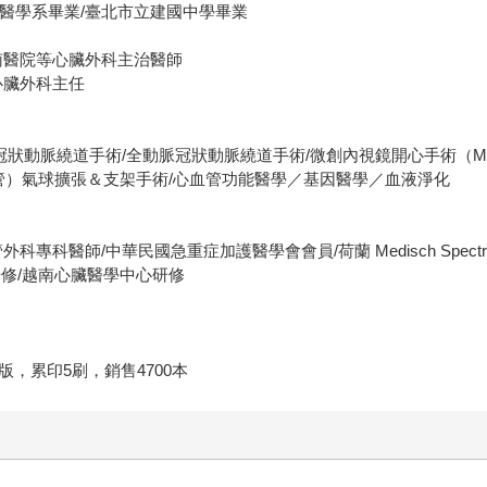
學醫學系畢業/臺北市立建國中學畢業
安南醫院等心臟外科主治醫師
心臟外科主任
跳冠狀動脈繞道手術/全動脈冠狀動脈繞道手術/微創內視鏡開心手術（M
管）氣球擴張＆支架手術/心血管功能醫學／基因醫學／血液淨化
專科醫師/中華民國急重症加護醫學會會員/荷蘭 Medisch Spectr
修/越南心臟醫學中心研修
出版，累印5刷，銷售4700本