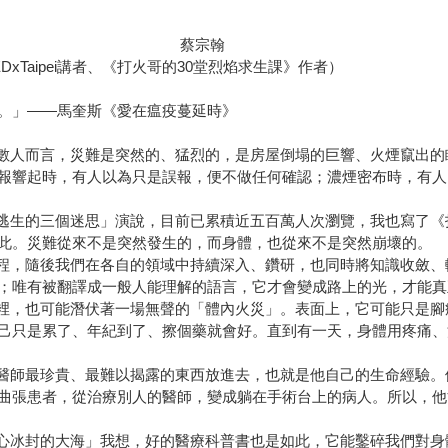
宗翰
Taipei講者、《打火哥的30堂烈焰求生課》作者）
。」——馬奎斯《愛在瘟疫蔓延時》
人而言，災難是突然的、猛烈的，是房屋倒塌的巨響、火煙竄出的
報響起時，有人以為只是誤報，便不做任何確認；濃煙密布時，有人
火場逃生的三個迷思」演說，目前已累積近五百萬人次瀏覽，我也寫了
此。災難從來不是突然發生的，而身體，也從來不是突然崩壞的。
，隨後我們在各自的領域中持續深入、鑽研，也同時將知識收斂、
；唯有被翻譯成一般人能理解的語言，它才會變成路上的光，才能真
，也可能潛伏著一場無聲的「體內火災」。表面上，它可能只是腳
己只是累了、年紀到了、擦個藥就會好。直到有一天，身體用疼痛、
師最珍貴、最難以揭露的東西放進去，也就是他自己的生命經驗。
曲張患者，從治療別人的醫師，變成躺在手術台上的病人。所以，他
冰封的大海」我想，好的醫療科普書也是如此，它能鑿碎我們對身