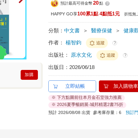
20
預計最高可得金幣
點
?
100累1點 4點抵1元
HAPPY GO享
折抵無
分類：
中文書
＞
醫療保健
＞
健康
作者：
楊智鈞
追蹤
?
出版社：
原水文化
追蹤
?
出版日：
2026/06/18
加購
立即結帳
加入購物車
※ 下方點圖前往本月金石堂強力推薦
※ 2026夏季暢銷展-城邦精選2書75折
預計 2026/08/08 出貨
參考庫存量：6
預訂