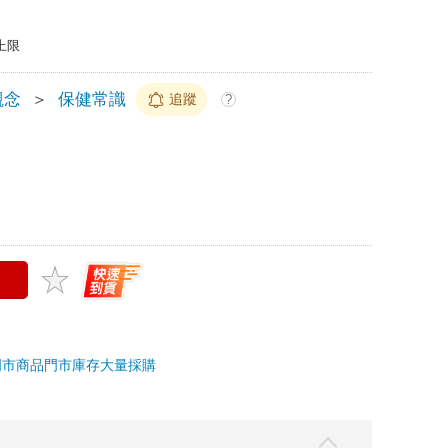
上限
觀念
＞
保健常識
追蹤
?
門市商品
門市庫存
大量採購