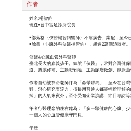
作者
姓名:楊智鈞
現任￭台中富足診所院長
￭部落格〈俠醫楊智鈞醫師〉不靠廣告、業配，至今已
￭臉書〈心臟外科俠醫楊智鈞〉，超過2萬個追蹤者。
俠醫&心臟血管外科醫師
臺北長大的嘉義孩子。綽號「俠醫」，常對台灣健保
道、瓣膜修補、主動脈剝離、主動脈瘤微創、靜脈曲張
作者自幼被算命老師評為「命帶驛馬」，至今在台灣
難，潛心研究表達力，擅長用普通人都能輕鬆理解的
辣」的人氣來賓外，至今受邀企業演講、節目專訪等
筆者行醫理念的座右銘為：「多一顆健康的心臟、少
一個人的心血管健康守門員。
學歷