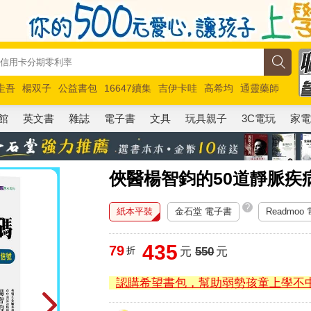
圭吾
楊双子
公益書包
16647續集
吉伊卡哇
高希均
通靈藥師
路邊攤新作
馬斯克
玩具總動員5
超慢跑
館
英文書
雜誌
電子書
文具
玩具親子
3C電玩
家
俠醫楊智鈞的50道靜脈疾
?
紙本平裝
金石堂 電子書
Readmoo
435
79
折
元
550
元
認購希望書包，幫助弱勢孩童上學不