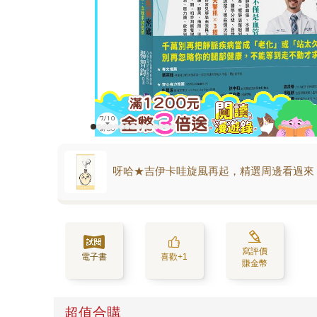
呀哈★吉伊卡哇旋風再起，精選周邊看過來
寫評價
電子書
喜歡+1
賺金幣
超值合購