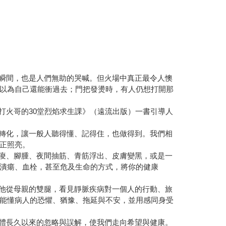
瞬間，也是人們無助的哭喊。但火場中真正最令人懊
以為自己還能衝過去；門把發燙時，有人仍想打開那
《打火哥的30堂烈焰求生課》（遠流出版）一書引導人
轉化，讓一般人聽得懂、記得住，也做得到。我們相
正照亮。
痠、腳腫、夜間抽筋、青筋浮出、皮膚變黑，或是一
潰瘍、血栓，甚至危及生命的方式，將你的健康
他從母親的雙腿，看見靜脈疾病對一個人的行動、旅
能懂病人的恐懼、猶豫、拖延與不安，並用感同身受
體長久以來的忽略與誤解，使我們走向希望與健康。