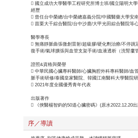
 國立成功大學醫學工程研究所博士班/國立陽明大
經歷
 曾任台中榮總/台中榮總嘉義分院/中國醫藥大學
 苗栗大千綜合醫院/台中沙鹿/大甲光田綜合醫院等
醫學專長
 無痛靜脈曲張微創雷射/超級膠/硬化劑治療/不停
復手術/氣球擴張與血管支架手術/血液透析（洗腎廔
證照&資格與榮譽
 中華民國心臟專科醫師/心臟胸腔外科專科醫師/血管外科
脈手術研修/泰國皇家醫院、韓國江南醫科大學醫院研
 2021年度全國優秀青年代表
出版著作
 《俠醫楊智鈞的50道心臟密碼》(原水2022.12.20
序／導讀