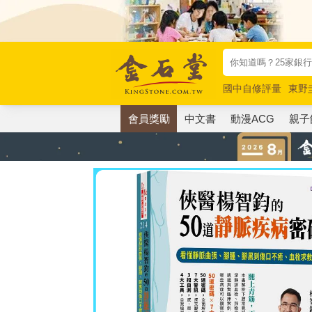
國中自修評量
東野
唯紅花綻放
奧德賽
會員獎勵
中文書
動漫ACG
親子