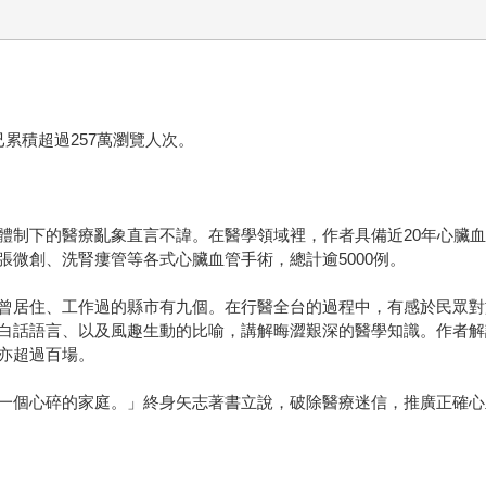
累積超過257萬瀏覽人次。
體制下的醫療亂象直言不諱。在醫學領域裡，作者具備近20年心臟
微創、洗腎瘻管等各式心臟血管手術，總計逾5000例。
曾居住、工作過的縣市有九個。在行醫全台的過程中，有感於民眾對
白話語言、以及風趣生動的比喻，講解晦澀艱深的醫學知識。作者解
亦超過百場。
一個心碎的家庭。」終身矢志著書立說，破除醫療迷信，推廣正確心