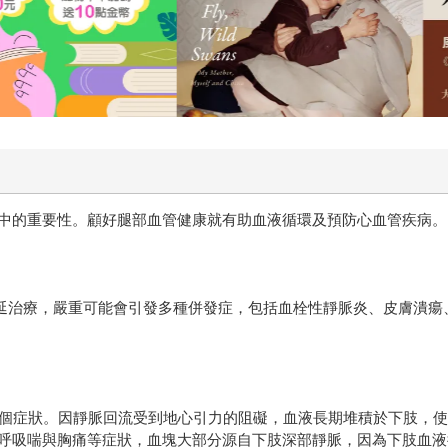
中的重要性。顧好腿部血管健康就有助血液循環及預防心血管疾病。
延治療，嚴重可能會引發多種併發症，包括血栓性靜脈炎、皮膚潰瘍
個症狀。因靜脈回流受到地心引力的阻礙，血液長期堆積於下肢，使
呼吸喘與胸痛等症狀，血塊大部分源自下肢深部靜脈，因為下肢血液