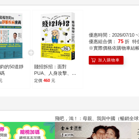
優惠時間：2026/07/10 ~2
優惠組合價：
75
折
特
※實際價格依購物車結
加入購物車
鈞的50道靜
賤招拆招：面對
密碼
PUA、人身攻擊、貼
標籤、偷換概念，20
元
定價
460
元
種讓你穩住情緒、優雅
反制的說話策略（德國
《明鏡》週刊暢銷書，
熱賣逾3萬冊）
飛吧，鴻！：母親、我與中國（暢