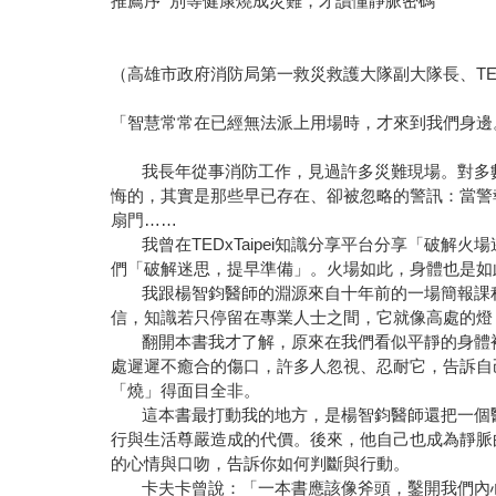
推薦序 別等健康燒成災難，才讀懂靜脈密碼
蔡
（高雄市政府消防局第一救災救護大隊副大隊長、TEDx
「智慧常常在已經無法派上用場時，才來到我們身邊
我長年從事消防工作，見過許多災難現場。對多數
悔的，其實是那些早已存在、卻被忽略的警訊：當警
扇門……
我曾在TEDxTaipei知識分享平台分享「破解
們「破解迷思，提早準備」。火場如此，身體也是如
我跟楊智鈞醫師的淵源來自十年前的一場簡報課程
信，知識若只停留在專業人士之間，它就像高處的燈
翻開本書我才了解，原來在我們看似平靜的身體裡
處遲遲不癒合的傷口，許多人忽視、忍耐它，告訴自
「燒」得面目全非。
這本書最打動我的地方，是楊智鈞醫師還把一個醫
行與生活尊嚴造成的代價。後來，他自己也成為靜脈
的心情與口吻，告訴你如何判斷與行動。
卡夫卡曾說：「一本書應該像斧頭，鑿開我們內心