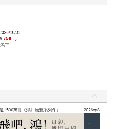
026/10/01
價
758
元
帳為主
銷全球逾1500萬冊《鴻》最新系列作）
2026年8月金