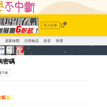
0
登入/註冊
電
居家休閒
日用食品
影音
售票
病密碼
 電子書
中斷！